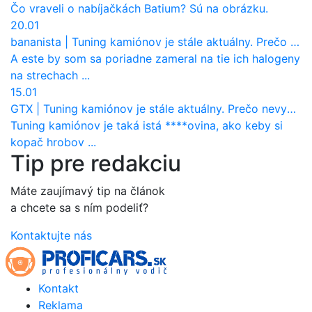
Čo vraveli o nabíjačkách Batium? Sú na obrázku.
20.01
bananista
|
Tuning kamiónov je stále aktuálny. Prečo nevyhynul ako pri osobákoch?
A este by som sa poriadne zameral na tie ich halogeny
na strechach ...
15.01
GTX
|
Tuning kamiónov je stále aktuálny. Prečo nevyhynul ako pri osobákoch?
Tuning kamiónov je taká istá ****ovina, ako keby si
kopač hrobov ...
Tip pre redakciu
Máte zaujímavý tip na článok
a chcete sa s ním podeliť?
Kontaktujte nás
Kontakt
Reklama