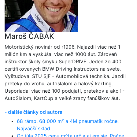
Maroš ČABÁK
Motoristický novinár od r1996. Najazdil viac než 1
milión km a vyskúšal viac než 1000 áut. Zároveň
inštruktor školy šmyku SuperDRIVE. Jeden zo 400
certifikovaných BMW Driving Instructors na svete.
Vyštudoval STU SjF - Automobilová technika. Jazdil
preteky do vrchu, autoslalom a halový karting.
Usporiadal viac než 100 podujatí, pretekov a akcií -
AutoSlalom, KartCup a veľké zrazy fanúšikov áut.
- ďalšie články od autora
68 rámp, 68 000 m² a 4M pneumatík ročne.
Najväčší sklad ...
Od júla 2025 cenu mýta určia aj emisie. Ročne