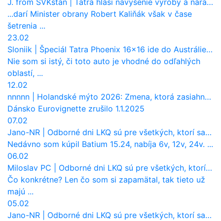
J. from SVKstan
|
Tatra hlási navýšenie výroby a nárast tržieb. Ktorí odberatelia sú kľúčoví?
...darí Minister obrany Robert Kaliňák však v čase
šetrenia ...
23.02
Sloniik
|
Špeciál Tatra Phoenix 16×16 ide do Austrálie. Na čo bude slúžiť?
Nie som si istý, či toto auto je vhodné do odľahlých
oblastí, ...
12.02
nnnnn
|
Holandské mýto 2026: Zmena, ktorá zasiahne slovenských dopravcov
Dánsko Eurovignette zrušilo 1.1.2025
07.02
Jano-NR
|
Odborné dni LKQ sú pre všetkých, ktorí sa chcú dozvedieť niečo viac
Nedávno som kúpil Batium 15.24, nabíja 6v, 12v, 24v. ...
06.02
Miloslav PC
|
Odborné dni LKQ sú pre všetkých, ktorí sa chcú dozvedieť niečo viac
Čo konkrétne? Len čo som si zapamätal, tak tieto už
majú ...
05.02
Jano-NR
|
Odborné dni LKQ sú pre všetkých, ktorí sa chcú dozvedieť niečo viac