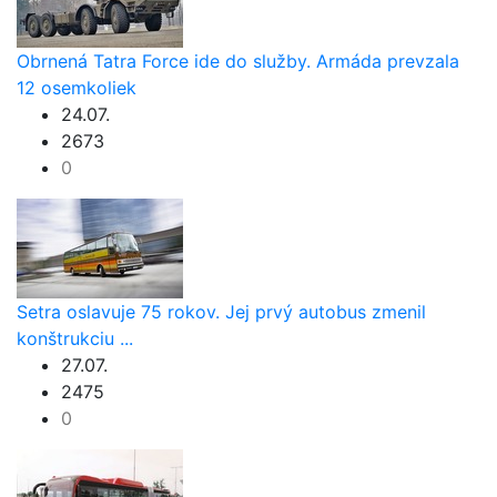
Obrnená Tatra Force ide do služby. Armáda prevzala
12 osemkoliek
24.07.
2673
0
Setra oslavuje 75 rokov. Jej prvý autobus zmenil
konštrukciu ...
27.07.
2475
0