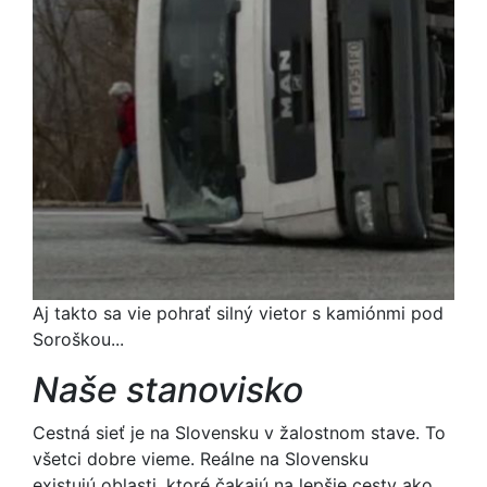
Aj takto sa vie pohrať silný vietor s kamiónmi pod
Soroškou...
Naše stanovisko
Cestná sieť je na Slovensku v žalostnom stave. To
všetci dobre vieme. Reálne na Slovensku
existujú oblasti, ktoré čakajú na lepšie cesty ako