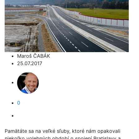
Maroš ČABÁK
25.07.2017
0
Pamätáte sa na veľké sľuby, ktoré nám opakovali
niekoľko volebných období o spojení Bratislavy a