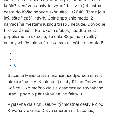
Košíc? Nedávno analytici vypočítali, že rýchlostná
cesta do Košíc nebude skôr, ako v r2040. Teraz je tu
iný, ešte "lepší" návrh. Úplné spojenie medzi 2
najväčšími mestami južnou trasou nebude. Dôvod je
fakt zarážajúci. Po rokoch sľubov, neodbornosti,
populizmu sa ukazuje, že celá R2 je jeden veľký
nezmysel. Rýchlostná cesta sa vraj vôbec neoplatí!
0
Súčasné Ministerstvo financií neodporúča stavať
niektoré úseky rýchlostnej cesty R2 od Detvy na
Košice... No možno ďalšie osadenstvo rovnakého
úradu príde o pár rokov na iné fakty :)
Výstavba ďalších úsekov rýchlostnej cesty R2 od
Kriváňa v okrese Detva smerom na Lučenec,