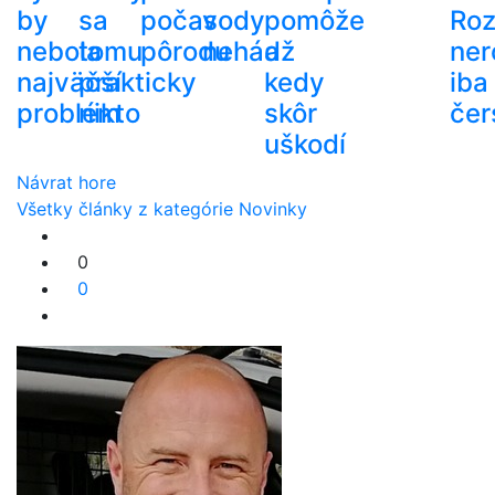
by
sa
počas
vody
pomôže
Roz
nebola
tomu
pôrodu
nehádž
a
ner
najväčší
prakticky
kedy
iba
problém
nikto
skôr
čer
uškodí
Návrat hore
Všetky články z kategórie Novinky
0
0