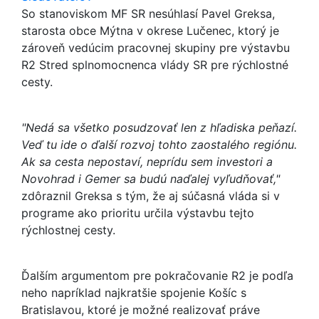
So stanoviskom MF SR nesúhlasí Pavel Greksa,
starosta obce Mýtna v okrese Lučenec, ktorý je
zároveň vedúcim pracovnej skupiny pre výstavbu
R2 Stred splnomocnenca vlády SR pre rýchlostné
cesty.
"Nedá sa všetko posudzovať len z hľadiska peňazí.
Veď tu ide o ďalší rozvoj tohto zaostalého regiónu.
Ak sa cesta nepostaví, neprídu sem investori a
Novohrad i Gemer sa budú naďalej vyľudňovať,"
zdôraznil Greksa s tým, že aj súčasná vláda si v
programe ako prioritu určila výstavbu tejto
rýchlostnej cesty.
Ďalším argumentom pre pokračovanie R2 je podľa
neho napríklad najkratšie spojenie Košíc s
Bratislavou, ktoré je možné realizovať práve