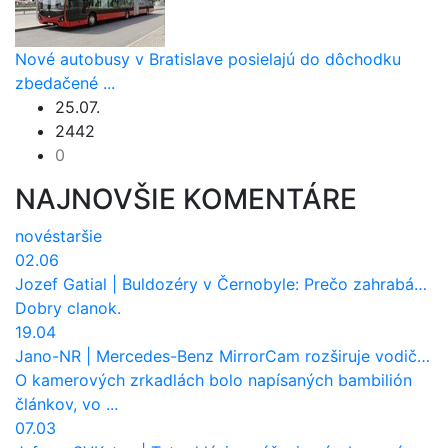
Nové autobusy v Bratislave posielajú do dôchodku
zbedačené ...
25.07.
2442
0
NAJNOVŠIE KOMENTÁRE
nové
staršie
02.06
Jozef Gatial
|
Buldozéry v Černobyle: Prečo zahrabávali Červený les pod zem?
Dobry clanok.
19.04
Jano-NR
|
Mercedes-Benz MirrorCam rozširuje vodičovi výhľad a uberá autobusom odpor vzduchu
O kamerových zrkadlách bolo napísaných bambilión
článkov, vo ...
07.03