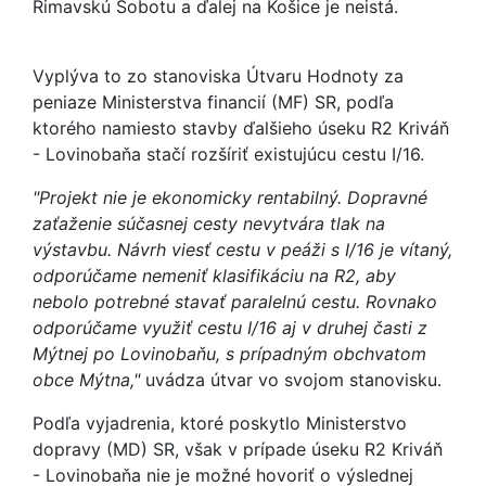
Rimavskú Sobotu a ďalej na Košice je neistá.
Vyplýva to zo stanoviska Útvaru Hodnoty za
peniaze Ministerstva financií (MF) SR, podľa
ktorého namiesto stavby ďalšieho úseku R2 Kriváň
- Lovinobaňa stačí rozšíriť existujúcu cestu I/16.
"Projekt nie je ekonomicky rentabilný. Dopravné
zaťaženie súčasnej cesty nevytvára tlak na
výstavbu. Návrh viesť cestu v peáži s I/16 je vítaný,
odporúčame nemeniť klasifikáciu na R2, aby
nebolo potrebné stavať paralelnú cestu. Rovnako
odporúčame využiť cestu I/16 aj v druhej časti z
Mýtnej po Lovinobaňu, s prípadným obchvatom
obce Mýtna,"
uvádza útvar vo svojom stanovisku.
Podľa vyjadrenia, ktoré poskytlo Ministerstvo
dopravy (MD) SR, však v prípade úseku R2 Kriváň
- Lovinobaňa nie je možné hovoriť o výslednej