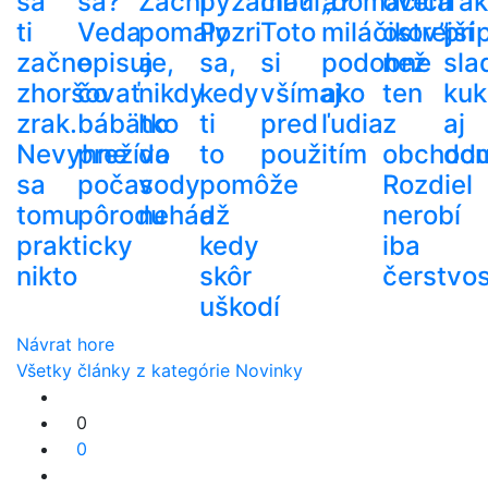
sa
sa?
Začni
pyžama?
cibuľa?
„domácich
oveľa
Tak
ti
Veda
pomaly
Pozri
Toto
miláčikov”
ostrejší
pri
začne
opisuje,
a
sa,
si
podobne
než
sla
zhoršovať
čo
nikdy
kedy
všímaj
ako
ten
kuk
zrak.
bábätko
ho
ti
pred
ľudia
z
aj
Nevyhne
prežíva
do
to
použitím
obchod
do
sa
počas
vody
pomôže
Rozdiel
tomu
pôrodu
nehádž
a
nerobí
prakticky
kedy
iba
nikto
skôr
čerstvos
uškodí
Návrat hore
Všetky články z kategórie Novinky
0
0