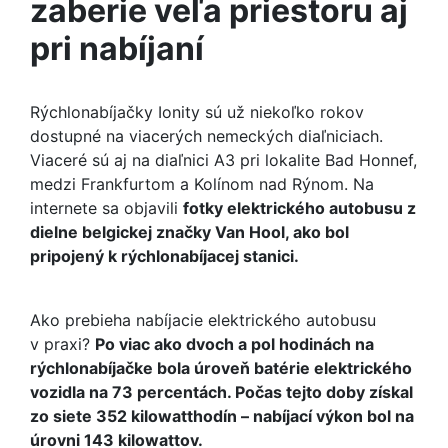
zaberie veľa priestoru aj
pri nabíjaní
Rýchlonabíjačky Ionity sú už niekoľko rokov
dostupné na viacerých nemeckých diaľniciach.
Viaceré sú aj na diaľnici A3 pri lokalite Bad Honnef,
medzi Frankfurtom a Kolínom nad Rýnom. Na
internete sa objavili
fotky elektrického autobusu z
dielne belgickej značky Van Hool, ako bol
pripojený k rýchlonabíjacej stanici.
Ako prebieha nabíjacie elektrického autobusu
v praxi?
Po viac ako dvoch a pol hodinách na
rýchlonabíjačke bola úroveň batérie elektrického
vozidla na 73 percentách. Počas tejto doby získal
zo siete 352 kilowatthodín – nabíjací výkon bol na
úrovni 143 kilowattov.