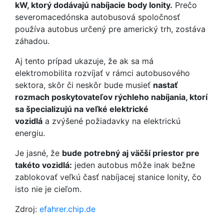
kW, ktorý dodávajú nabíjacie body Ionity.
Prečo
severomacedónska autobusová spoločnosť
používa autobus určený pre americký trh, zostáva
záhadou.
Aj tento prípad ukazuje, že ak sa má
elektromobilita rozvíjať v rámci autobusového
sektora, skôr či neskôr bude musieť
nastať
rozmach poskytovateľov rýchleho nabíjania, ktorí
sa špecializujú na veľké elektrické
vozidlá
a zvýšené požiadavky na elektrickú
energiu.
Je jasné, že
bude potrebný aj väčší priestor pre
takéto vozidlá:
jeden autobus môže inak bežne
zablokovať veľkú časť nabíjacej stanice Ionity, čo
isto nie je cieľom.
Zdroj:
efahrer.chip.de