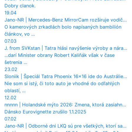
Dobry clanok.
19.04
Jano-NR
|
Mercedes-Benz MirrorCam rozširuje vodičovi výhľad a uberá autobusom odpor vzduchu
O kamerových zrkadlách bolo napísaných bambilión
článkov, vo ...
07.03
J. from SVKstan
|
Tatra hlási navýšenie výroby a nárast tržieb. Ktorí odberatelia sú kľúčoví?
...darí Minister obrany Robert Kaliňák však v čase
šetrenia ...
23.02
Sloniik
|
Špeciál Tatra Phoenix 16×16 ide do Austrálie. Na čo bude slúžiť?
Nie som si istý, či toto auto je vhodné do odľahlých
oblastí, ...
12.02
nnnnn
|
Holandské mýto 2026: Zmena, ktorá zasiahne slovenských dopravcov
Dánsko Eurovignette zrušilo 1.1.2025
07.02
Jano-NR
|
Odborné dni LKQ sú pre všetkých, ktorí sa chcú dozvedieť niečo viac