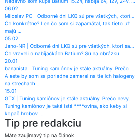
Nedávno som kúpil Batium 15.24, nabíja 6v, 12v, 24v. ...
06.02
Miloslav PC
|
Odborné dni LKQ sú pre všetkých, ktorí sa chcú dozvedieť niečo viac
Čo konkrétne? Len čo som si zapamätal, tak tieto už
majú ...
05.02
Jano-NR
|
Odborné dni LKQ sú pre všetkých, ktorí sa chcú dozvedieť niečo viac
Čo vraveli o nabíjačkách Batium? Sú na obrázku.
20.01
bananista
|
Tuning kamiónov je stále aktuálny. Prečo nevyhynul ako pri osobákoch?
A este by som sa poriadne zameral na tie ich halogeny
na strechach ...
15.01
GTX
|
Tuning kamiónov je stále aktuálny. Prečo nevyhynul ako pri osobákoch?
Tuning kamiónov je taká istá ****ovina, ako keby si
kopač hrobov ...
Tip pre redakciu
Máte zaujímavý tip na článok