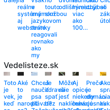
ďalej
na
však
ho
dvoma
muníciu.
dlho
Cli
reálne
v
touto
odlišnými...
Investuje
chýbali
so
systémy
známom
službou
viac
zák
aj
jazykovom
ako
út
webstránky
teste
100...
reagovali
rovnako
ako
my
Vedelisteze.sk
Toto
Aké
Chceš
Je
Môže
Aj
Prečo
Ak
je
to
naučiť
zdravšie
sa
opice
je
spr
vek,
je
psa
spať
jesť
niekedy
domáci
uva
keď
narodiť
plávať?
bez
naklíčená
mávajú
cesnak
kuk