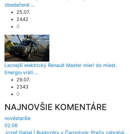
zbedačené ...
25.07.
2442
0
Lacnejší elektrický Renault Master mieri do miest.
Energiu vráti ...
29.07.
2343
0
NAJNOVŠIE KOMENTÁRE
nové
staršie
02.06
Jozef Gatial
|
Buldozéry v Černobyle: Prečo zahrabávali Červený les pod zem?