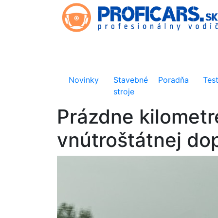
Novinky
Stavebné
Poradňa
Tes
stroje
Prázdne kilometr
vnútroštátnej do