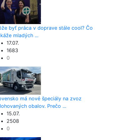
že byť práca v doprave stále cool? Čo
káže mladých ...
17.07.
1683
0
ovensko má nové špeciály na zvoz
lohovaných obalov. Prečo ...
15.07.
2508
0