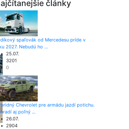
ajčítanejšie články
díkový spaľovák od Mercedesu príde v
ku 2027. Nebudú ho ...
25.07.
3201
0
bridný Chevrolet pre armádu jazdí potichu.
hradí aj poľný ...
26.07.
2904