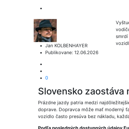
Vyštu
vodič
smrdí 
vozid
Jan KOLBENHAYER
Publikovane: 12.06.2026
0
Slovensko zaostáva
Prázdne jazdy patria medzi najdôležitejši
doprave. Dopravca môže mať moderný ťah
vozidlo často presúva bez nákladu, každ
Podľa posledných dostupných údajov Eur