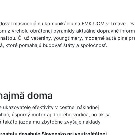
doval masmediálnu komunikáciu na FMK UCM v Trnave. Dva r
om z vrcholu obrátenej pyramídy aktuálne dopravné inform
naftou. Či už veterány, youngtimery, moderné autá plné pra
lá, ktoré pomáhajú budovať štáty a spoločnosť.
 najmä doma
e ukazovatele efektivity v cestnej nákladnej
ač, úsporný motor aj dobrého vodiča, no ak sa
á takáto jazda mu zbytočne zvyšuje náklady.
ostatu dosahuje Slovensko pri vnútroštátnej