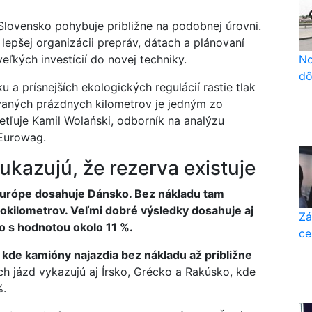
lovensko pohybuje približne na podobnej úrovni.
 lepšej organizácii prepráv, dátach a plánovaní
veľkých investícií do novej techniky.
No
dô
 a prísnejších ekologických regulácií rastie tlak
zvaných prázdnych kilometrov je jedným zo
tľuje Kamil Wolański, odborník na analýzu
 Eurowag.
 ukazujú, že rezerva existuje
 Európe dosahuje Dánsko. Bez nákladu tam
dlokilometrov. Veľmi dobré výsledky dosahuje aj
Zá
ko s hodnotou okolo 11 %.
ce
 kde kamióny najazdia bez nákladu až približne
 jázd vykazujú aj Írsko, Grécko a Rakúsko, kde
%.