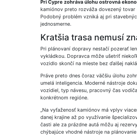
Pri Cypre zohráva úlohu ostrovná ekonom
kamiónov preto rozváža dovezený tovar d
Podobný problém vzniká aj pri stavebnýc
jednosmerne.
Kratšia trasa nemusí z
Pri plánovaní dopravy nestačí pozerať le
vykládkou. Dopravca môže ušetriť niekoľk
vozidlo skončí na mieste bez ďalšej naklád
Práve preto dnes čoraz väčšiu úlohu zohr
umelá inteligencia. Moderné nástroje d
vozidiel, typ návesu, pracovný čas vodič
konkrétnom regióne.
„Na vyťaženosť kamiónov má vplyv viacer
danej krajine až po využívanie špecializo
časti ale za prázdne autá môžu aj rezervy
chýbajúce vhodné nástroje na plánovanie 