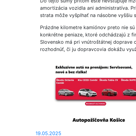
Do tejto sumy pritom ešte nevstupuje mz
amortizácia vozidla ani administratíva. 
strata môže vyšplhať na násobne vyššiu 
Prázdne kilometre kamiónov preto nie sú 
konkrétne peniaze, ktoré odchádzajú z fi
Slovensko má pri vnútroštátnej doprave c
rozhodnúť, či ju dopravcovia dokážu využ
19.05.2025