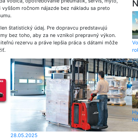
da vodiča, opotrebovanie pneumatík, servis, mýto,
N
Pri vyššom ročnom nájazde bez nákladu sa preto
sumu.
len štatistický údaj. Pre dopravcu predstavujú
rmy bez toho, aby za ne vznikol prepravný výkon.
iteľnú rezervu a práve lepšia práca s dátami môže
Vo
iť.
ro
Hy
Na
28.05.2025