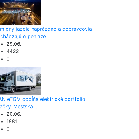
mióny jazdia naprázdno a dopravcovia
ichádzajú o peniaze. ...
29.06.
4422
0
N eTGM dopĺňa elektrické portfólio
ačky. Mestská ...
20.06.
1881
0