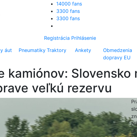
14000 fans
3300 fans
3300 fans
Registrácia
Prihlásenie
ty áut
Pneumatiky
Traktory
Ankety
Obmedzenia
dopravy EU
e kamiónov: Slovensko 
prave veľkú rezervu
Pr
sl
zn
Na
uk