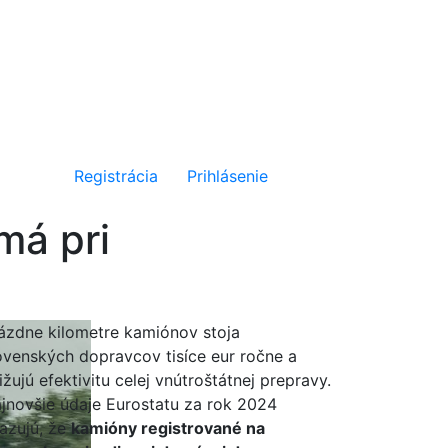
Registrácia
Prihlásenie
má pri
ázdne kilometre kamiónov stoja
ovenských dopravcov tisíce eur ročne a
ižujú efektivitu celej vnútroštátnej prepravy.
jnovšie údaje Eurostatu za rok 2024
azujú, že
kamióny registrované na