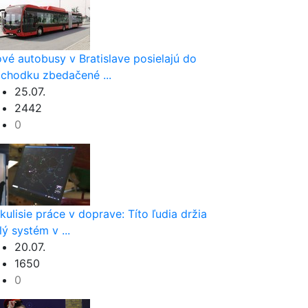
vé autobusy v Bratislave posielajú do
chodku zbedačené ...
25.07.
2442
0
kulisie práce v doprave: Títo ľudia držia
lý systém v ...
20.07.
1650
0