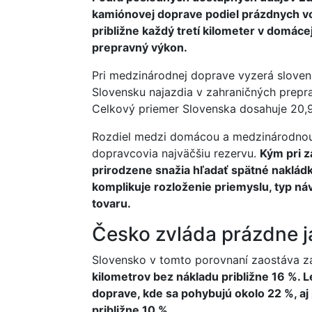
kamiónovej doprave podiel prázdnych vo
približne každý tretí kilometer v domác
prepravný výkon.
Pri medzinárodnej doprave vyzerá sloven
Slovensku najazdia v zahraničných prepra
Celkový priemer Slovenska dosahuje 20,9 
Rozdiel medzi domácou a medzinárodnou 
dopravcovia najväčšiu rezervu.
Kým pri 
prirodzene snažia hľadať spätné nakládk
komplikuje rozloženie priemyslu, typ ná
tovaru.
Česko zvláda prázdne j
Slovensko v tomto porovnaní zaostáva 
kilometrov bez nákladu približne 16 %. L
doprave, kde sa pohybujú okolo 22 %, aj
približne 10 %.