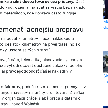
ika a silný dovoz tovarov cez prístavy.
Časť
o vnútrozemia, no späť sa vracia bez nákladu.
h materiáloch, kde doprava často funguje
Mô
do
namenať lacnejšiu prepravu
n na počet kilometrov medzi nakládkou a
o desiatok kilometrov na prvej trase, no ak
ky, úspora sa rýchlo stratí.
ávajú dáta, telematika, plánovacie systémy a
okážu vyhodnocovať dostupné zákazky, polohu
a aj pravdepodobnosť ďalšej nakládky v
Sl
zá
o faktorov, počnúc rozmiestnením priemyslu v
vaných návesov na určitý druh tovaru. Z veľkej
 v organizácii práce, slabá práca s dátami či
trás,“ hovorí Wolański.