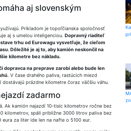
pomáha aj slovenským
Ka
využívajú. Príkladom je topoľčianska spoločnosť
pr
uje aj s umelou inteligenciou.
Dopravný riaditeľ
 stave trhu od Eurowagu vysvetľuje, že cieľom
rasu. Dôležité je aj to, aby kamión neskončil na
lšie kilometre bez nákladu.
či dopravca na preprave zarobí alebo bude len
uhú.
V čase drahého paliva, rastúcich miezd
ií dostávajú prázdne kilometre čoraz väčšiu váhu.
nejazdí zadarmo
MA
zn
. Ak kamión najazdí 10-tisíc kilometrov ročne bez
0 kilometrov, spáli približne 3000 litrov paliva bez
eura za liter ide len na nafte o 5100 eur.