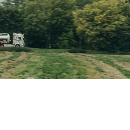
Sl
pr
ná
ís
po
se
ne