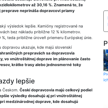
zidlokilometrov až 30,16 %. Znamená to, že
ej preprave neprináša dopravcovi priamy
ský výsledok lepšie. Kamióny registrované na
vách bez nákladu približne 12 % kilometrov.
%, teda približne úroveň priemeru Európskej únie.
P
dopravou ukazuje, kde majú slovenskí
zahraničných prepravách sa dopravcovia
y, vo vnútroštátnej doprave im plánovanie často
vesov, krátke trasy alebo jednosmerné toky
Pr
azdy lepšie
ic
za Českom.
Českí dopravcovia majú celkový podiel
epšie výsledky dosahujú aj pri vnútroštátnej
 pri medzinárodnej doprave, kde dosahujú