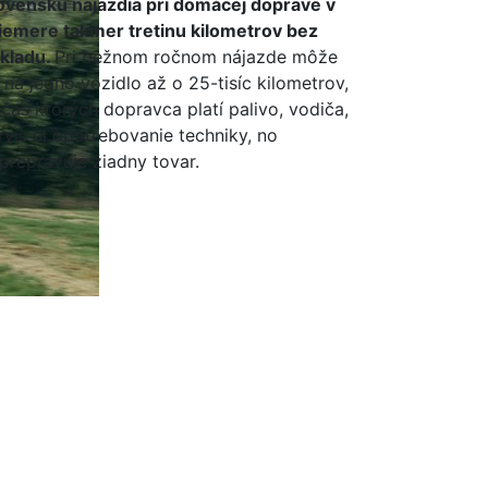
ovensku najazdia pri domácej doprave v
iemere takmer tretinu kilometrov bez
kladu.
Pri bežnom ročnom nájazde môže
ť na jedno vozidlo až o 25-tisíc kilometrov,
čas ktorých dopravca platí palivo, vodiča,
rvis aj opotrebovanie techniky, no
prepravuje žiadny tovar.