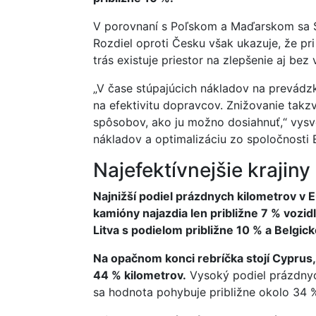
V porovnaní s Poľskom a Maďarskom sa S
Rozdiel oproti Česku však ukazuje, že pri
trás existuje priestor na zlepšenie aj bez 
„V čase stúpajúcich nákladov na prevádzku
na efektivitu dopravcov. Znižovanie tak
spôsobov, ako ju možno dosiahnuť,“ vysve
nákladov a optimalizáciu zo spoločnosti
Najefektívnejšie krajiny
Najnižší podiel prázdnych kilometrov v
kamióny najazdia len približne 7 % vozi
Litva s podielom približne 10 % a Belgic
Na opačnom konci rebríčka stojí Cyprus,
44 % kilometrov.
Vysoký podiel prázdnych
sa hodnota pohybuje približne okolo 34 