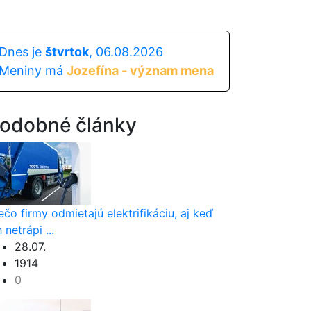
Dnes je
štvrtok
, 06.08.2026
Meniny má
Jozefína - význam mena
odobné články
ečo firmy odmietajú elektrifikáciu, aj keď
h netrápi ...
28.07.
1914
0