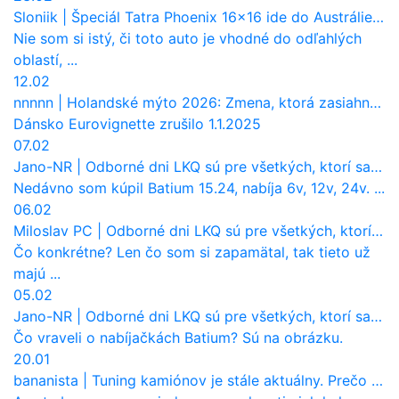
Sloniik
|
Špeciál Tatra Phoenix 16×16 ide do Austrálie. Na čo bude slúžiť?
Nie som si istý, či toto auto je vhodné do odľahlých
oblastí, ...
12.02
nnnnn
|
Holandské mýto 2026: Zmena, ktorá zasiahne slovenských dopravcov
Dánsko Eurovignette zrušilo 1.1.2025
07.02
Jano-NR
|
Odborné dni LKQ sú pre všetkých, ktorí sa chcú dozvedieť niečo viac
Nedávno som kúpil Batium 15.24, nabíja 6v, 12v, 24v. ...
06.02
Miloslav PC
|
Odborné dni LKQ sú pre všetkých, ktorí sa chcú dozvedieť niečo viac
Čo konkrétne? Len čo som si zapamätal, tak tieto už
majú ...
05.02
Jano-NR
|
Odborné dni LKQ sú pre všetkých, ktorí sa chcú dozvedieť niečo viac
Čo vraveli o nabíjačkách Batium? Sú na obrázku.
20.01
bananista
|
Tuning kamiónov je stále aktuálny. Prečo nevyhynul ako pri osobákoch?