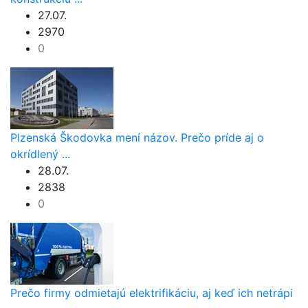
27.07.
2970
0
Plzenská Škodovka mení názov. Prečo príde aj o
okrídlený ...
28.07.
2838
0
Prečo firmy odmietajú elektrifikáciu, aj keď ich netrápi