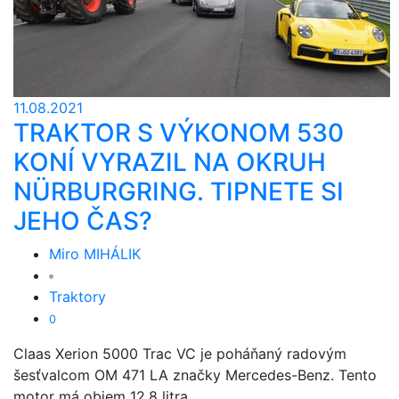
11.08.2021
TRAKTOR S VÝKONOM 530
KONÍ VYRAZIL NA OKRUH
NÜRBURGRING. TIPNETE SI
JEHO ČAS?
Miro MIHÁLIK
Traktory
0
Claas Xerion 5000 Trac VC je poháňaný radovým
šesťvalcom OM 471 LA značky Mercedes-Benz. Tento
motor má objem 12,8 litra ...