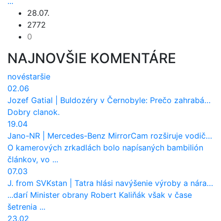
...
28.07.
2772
0
NAJNOVŠIE KOMENTÁRE
nové
staršie
02.06
Jozef Gatial
|
Buldozéry v Černobyle: Prečo zahrabávali Červený les pod zem?
Dobry clanok.
19.04
Jano-NR
|
Mercedes-Benz MirrorCam rozširuje vodičovi výhľad a uberá autobusom odpor vzduchu
O kamerových zrkadlách bolo napísaných bambilión
článkov, vo ...
07.03
J. from SVKstan
|
Tatra hlási navýšenie výroby a nárast tržieb. Ktorí odberatelia sú kľúčoví?
...darí Minister obrany Robert Kaliňák však v čase
šetrenia ...
23.02