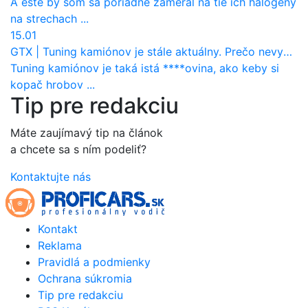
A este by som sa poriadne zameral na tie ich halogeny
na strechach ...
15.01
GTX
|
Tuning kamiónov je stále aktuálny. Prečo nevyhynul ako pri osobákoch?
Tuning kamiónov je taká istá ****ovina, ako keby si
kopač hrobov ...
Tip pre redakciu
Máte zaujímavý tip na článok
a chcete sa s ním podeliť?
Kontaktujte nás
Kontakt
Reklama
Pravidlá a podmienky
Ochrana súkromia
Tip pre redakciu