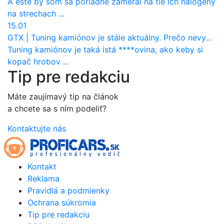
A este by som sa poriadne zameral na tie ich halogeny
na strechach ...
15.01
GTX
|
Tuning kamiónov je stále aktuálny. Prečo nevyhynul ako pri osobákoch?
Tuning kamiónov je taká istá ****ovina, ako keby si
kopač hrobov ...
Tip pre redakciu
Máte zaujímavý tip na článok
a chcete sa s ním podeliť?
Kontaktujte nás
Kontakt
Reklama
Pravidlá a podmienky
Ochrana súkromia
Tip pre redakciu