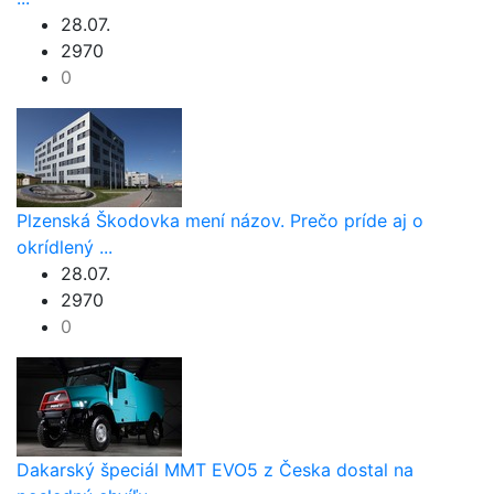
28.07.
2970
0
Plzenská Škodovka mení názov. Prečo príde aj o
okrídlený ...
28.07.
2970
0
Dakarský špeciál MMT EVO5 z Česka dostal na