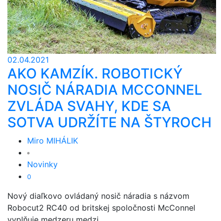
02.04.2021
AKO KAMZÍK. ROBOTICKÝ
NOSIČ NÁRADIA MCCONNEL
ZVLÁDA SVAHY, KDE SA
SOTVA UDRŽÍTE NA ŠTYROCH
Miro MIHÁLIK
Novinky
0
Nový diaľkovo ovládaný nosič náradia s názvom
Robocut2 RC40 od britskej spoločnosti McConnel
vyplňuje medzeru medzi ...