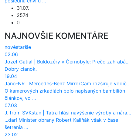
poslednú chvíľu ...
31.07.
2574
0
NAJNOVŠIE KOMENTÁRE
nové
staršie
02.06
Jozef Gatial
|
Buldozéry v Černobyle: Prečo zahrabávali Červený les pod zem?
Dobry clanok.
19.04
Jano-NR
|
Mercedes-Benz MirrorCam rozširuje vodičovi výhľad a uberá autobusom odpor vzduchu
O kamerových zrkadlách bolo napísaných bambilión
článkov, vo ...
07.03
J. from SVKstan
|
Tatra hlási navýšenie výroby a nárast tržieb. Ktorí odberatelia sú kľúčoví?
...darí Minister obrany Robert Kaliňák však v čase
šetrenia ...
23.02