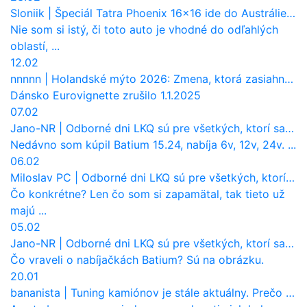
Sloniik
|
Špeciál Tatra Phoenix 16×16 ide do Austrálie. Na čo bude slúžiť?
Nie som si istý, či toto auto je vhodné do odľahlých
oblastí, ...
12.02
nnnnn
|
Holandské mýto 2026: Zmena, ktorá zasiahne slovenských dopravcov
Dánsko Eurovignette zrušilo 1.1.2025
07.02
Jano-NR
|
Odborné dni LKQ sú pre všetkých, ktorí sa chcú dozvedieť niečo viac
Nedávno som kúpil Batium 15.24, nabíja 6v, 12v, 24v. ...
06.02
Miloslav PC
|
Odborné dni LKQ sú pre všetkých, ktorí sa chcú dozvedieť niečo viac
Čo konkrétne? Len čo som si zapamätal, tak tieto už
majú ...
05.02
Jano-NR
|
Odborné dni LKQ sú pre všetkých, ktorí sa chcú dozvedieť niečo viac
Čo vraveli o nabíjačkách Batium? Sú na obrázku.
20.01
bananista
|
Tuning kamiónov je stále aktuálny. Prečo nevyhynul ako pri osobákoch?