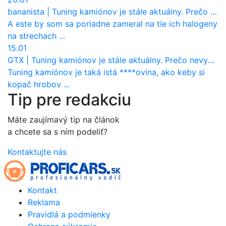
bananista
|
Tuning kamiónov je stále aktuálny. Prečo nevyhynul ako pri osobákoch?
A este by som sa poriadne zameral na tie ich halogeny
na strechach ...
15.01
GTX
|
Tuning kamiónov je stále aktuálny. Prečo nevyhynul ako pri osobákoch?
Tuning kamiónov je taká istá ****ovina, ako keby si
kopač hrobov ...
Tip pre redakciu
Máte zaujímavý tip na článok
a chcete sa s ním podeliť?
Kontaktujte nás
Kontakt
Reklama
Pravidlá a podmienky