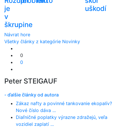
Rozdiel
problém
nikto
skôr
je
uškodí
v
škrupine
Návrat hore
Všetky články z kategórie Novinky
0
0
Peter STEIGAUF
- ďalšie články od autora
Zákaz nafty a povinné tankovanie ekopalív?
Nové číslo dáva ...
Diaľničné poplatky výrazne zdražejú, veľa
vozidiel zaplatí ...