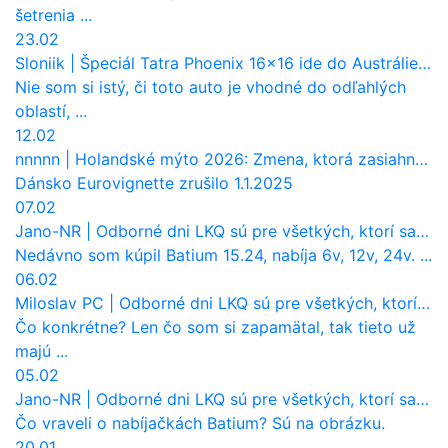
šetrenia ...
23.02
Sloniik
|
Špeciál Tatra Phoenix 16×16 ide do Austrálie. Na čo bude slúžiť?
Nie som si istý, či toto auto je vhodné do odľahlých
oblastí, ...
12.02
nnnnn
|
Holandské mýto 2026: Zmena, ktorá zasiahne slovenských dopravcov
Dánsko Eurovignette zrušilo 1.1.2025
07.02
Jano-NR
|
Odborné dni LKQ sú pre všetkých, ktorí sa chcú dozvedieť niečo viac
Nedávno som kúpil Batium 15.24, nabíja 6v, 12v, 24v. ...
06.02
Miloslav PC
|
Odborné dni LKQ sú pre všetkých, ktorí sa chcú dozvedieť niečo viac
Čo konkrétne? Len čo som si zapamätal, tak tieto už
majú ...
05.02
Jano-NR
|
Odborné dni LKQ sú pre všetkých, ktorí sa chcú dozvedieť niečo viac
Čo vraveli o nabíjačkách Batium? Sú na obrázku.
20.01