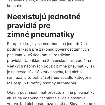
zraneniu osoby, môže nasledovať aj trestné
konanie.
Neexistujú jednotné
pravidlá pre
zimné pneumatiky
Európske krajiny sa nedohodli na jednotných
podmienkach pre zákonnú povinnosť zimných
pneumatík. Výsledkom sú rozdielne
pravidlá. Napríklad na Slovensku musí vodič na
všetkých nápravách použiť zimné pneumatiky, ak
je na ceste súvislá vrstva snehu, ľad alebo
námraza, a to pokiaľ šoféruje vozidlo kategórie
M1, resp. N1 (bežný osobný automobil).
Okrem povinnosti mať prezuté zimné pneumatiky,
ak sa na vozovke nachádza súvislá snehová
vrstva, ľad alebo námraza, platí na Slovensku pre