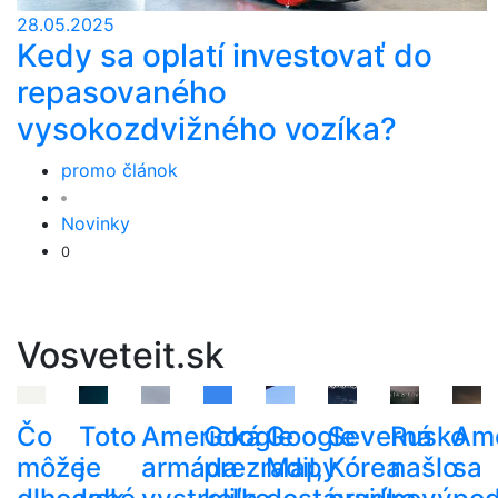
28.05.2025
Kedy sa oplatí investovať do
repasovaného
vysokozdvižného vozíka?
promo článok
Novinky
0
Vosveteit.sk
Čo
Toto
Americká
Google
Google
Severná
Rusko
Am
môže
je
armáda
prezradil,
Mapy
Kórea
našlo
sa