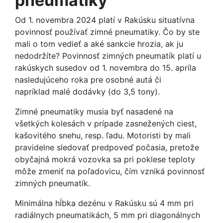
pneumatiky
Od 1. novembra 2024 platí v Rakúsku situatívna
povinnosť používať zimné pneumatiky. Čo by ste
mali o tom vedieť a aké sankcie hrozia, ak ju
nedodržíte? Povinnosť zimných pneumatík platí u
rakúskych susedov od 1. novembra do 15. apríla
nasledujúceho roka pre osobné autá či
napríklad malé dodávky (do 3,5 tony).
Zimné pneumatiky musia byť nasadené na
všetkých kolesách v prípade zasnežených ciest,
kašovitého snehu, resp. ľadu. Motoristi by mali
pravidelne sledovať predpoveď počasia, pretože
obyčajná mokrá vozovka sa pri poklese teploty
môže zmeniť na poľadovicu, čím vzniká povinnosť
zimných pneumatík.
Minimálna hĺbka dezénu v Rakúsku sú 4 mm pri
radiálnych pneumatikách, 5 mm pri diagonálnych