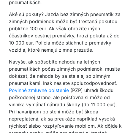
pneumatikách.
Aké sú pokuty? Jazda bez zimných pneumatík za
zimných podmienok môže byť trestaná pokutou
približne 100 eur. Ak však ohrozíte iných
účastníkov cestnej premávky, hrozí pokuta až do
10 000 eur. Polícia môže stiahnuť z premávky
vozidlá, ktoré nemajú zimné prezutie.
Navyše, ak spôsobíte nehodu na letných
pneumatikách počas zimných podmienok, musíte
dokázať, že nehoda by sa stala aj so zimnými
pneumatikami. Inak nesiete spoluzodpovednosť.
Povinné zmluvné poistenie
(PZP) uhradí škodu
poškodenej strane, ale poisťovňa si môže od
vinníka vymáhať náhradu škody (do 11 000 eur).
Pri havarijnom poistení môže byť škoda
nepreplatená, ak sa preukáže napríklad vysoká
rýchlosť alebo rozptyľovanie mobilom. Ak dôjde k