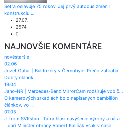
Setra oslavuje 75 rokov. Jej prvý autobus zmenil
konštrukciu ...
27.07.
2574
0
NAJNOVŠIE KOMENTÁRE
nové
staršie
02.06
Jozef Gatial
|
Buldozéry v Černobyle: Prečo zahrabávali Červený les pod zem?
Dobry clanok.
19.04
Jano-NR
|
Mercedes-Benz MirrorCam rozširuje vodičovi výhľad a uberá autobusom odpor vzduchu
O kamerových zrkadlách bolo napísaných bambilión
článkov, vo ...
07.03
J. from SVKstan
|
Tatra hlási navýšenie výroby a nárast tržieb. Ktorí odberatelia sú kľúčoví?
...darí Minister obrany Robert Kaliňák však v čase