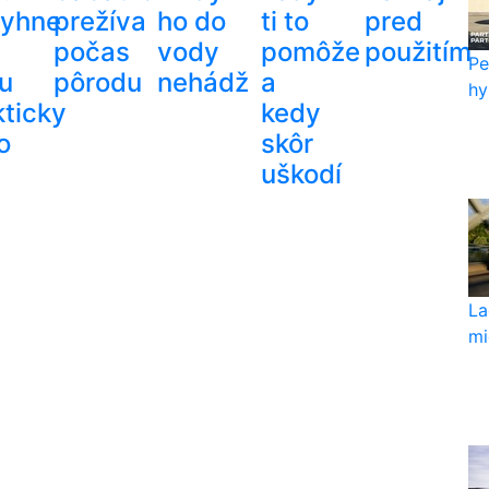
yhne
prežíva
ho do
ti to
pred
počas
vody
pomôže
použitím
Pe
u
pôrodu
nehádž
a
hy
kticky
kedy
o
skôr
uškodí
La
mi