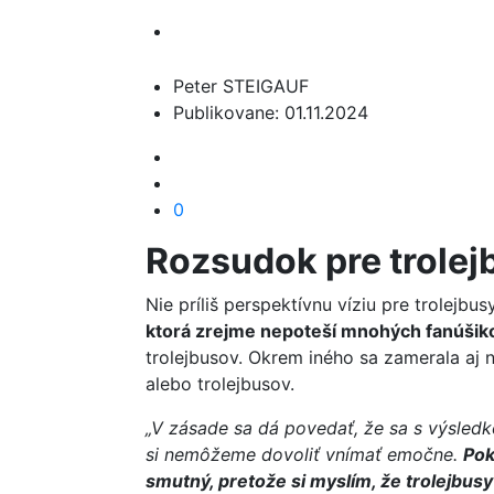
Peter STEIGAUF
Publikovane: 01.11.2024
0
Rozsudok pre trolej
Nie príliš perspektívnu víziu pre trolejbus
ktorá zrejme nepoteší mnohých fanúšik
trolejbusov. Okrem iného sa zamerala aj n
alebo trolejbusov.
„V zásade sa dá povedať, že sa s výsle
si nemôžeme dovoliť vnímať emočne.
Pok
smutný, pretože si myslím, že trolejbusy