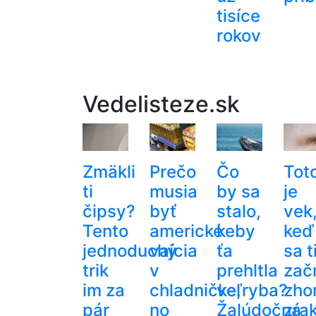
tisíce
rokov
Vedelisteze.sk
Zmäkli
Prečo
Čo
Tot
ti
musia
by sa
je
čipsy?
byť
stalo,
vek
Tento
americké
keby
keď
jednoduchý
vajcia
ťa
sa t
trik
v
prehltla
zač
im za
chladničke,
veľryba?
zho
pár
no
Žalúdočná
zrak