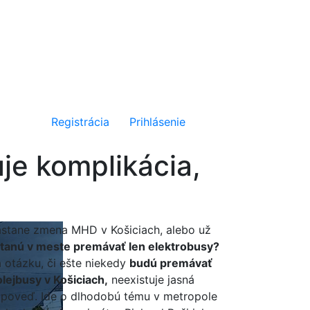
Registrácia
Prihlásenie
je komplikácia,
stane zmena MHD v Košiciach, alebo už
tanú v meste premávať len elektrobusy?
 otázku, či ešte niekedy
budú premávať
olejbusy v Košiciach,
neexistuje jasná
poveď. Ide o dlhodobú tému v metropole