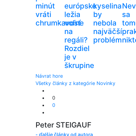
minút
európske
kyselina
Nev
vráti
ležia
by
sa
chrumkavosť
voľne
nebola
tom
na
najväčší
pra
regáli?
problém
nikt
Rozdiel
je v
škrupine
Návrat hore
Všetky články z kategórie Novinky
0
0
Peter STEIGAUF
- ďalšie články od autora