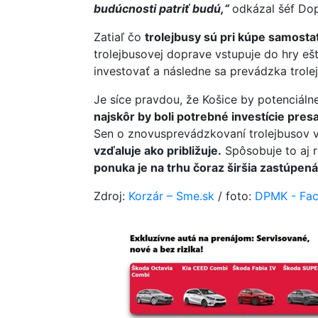
budúcnosti patriť budú,“
odkázal šéf Do
Zatiaľ čo
trolejbusy sú pri kúpe samostat
trolejbusovej doprave vstupuje do hry ešt
investovať a následne sa prevádzka trole
Je síce pravdou, že Košice by potenciáln
najskôr by boli potrebné investície pres
Sen o znovusprevádzkovaní trolejbusov 
vzďaluje ako približuje.
Spôsobuje to aj r
ponuka je na trhu čoraz širšia zastúpená
Zdroj:
Korzár – Sme.sk
/ foto:
DPMK - Fa