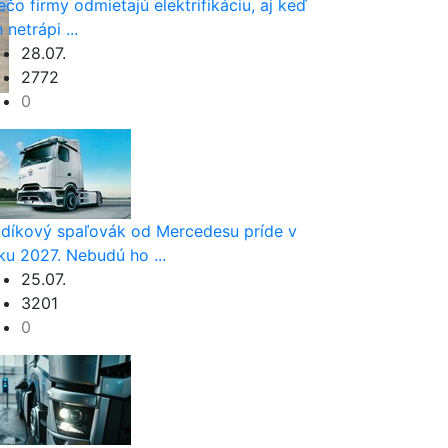
ečo firmy odmietajú elektrifikáciu, aj keď
h netrápi ...
28.07.
2772
0
díkový spaľovák od Mercedesu príde v
ku 2027. Nebudú ho ...
25.07.
3201
0