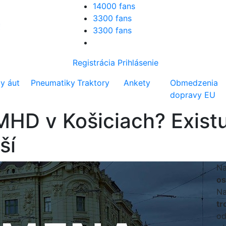
14000 fans
3300 fans
3300 fans
Registrácia
Prihlásenie
ty áut
Pneumatiky
Traktory
Ankety
Obmedzenia
dopravy EU
D v Košiciach? Existu
ší
Na
os
Na
tr
od