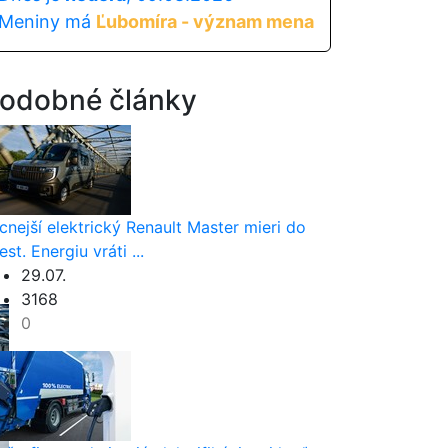
Meniny má
Ľubomíra - význam mena
odobné články
cnejší elektrický Renault Master mieri do
est. Energiu vráti ...
29.07.
3168
0