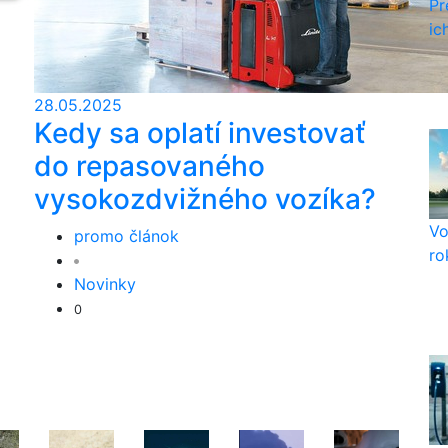
Pr
ic
28.05.2025
Kedy sa oplatí investovať
do repasovaného
vysokozdvižného vozíka?
Vo
promo článok
ro
Novinky
0