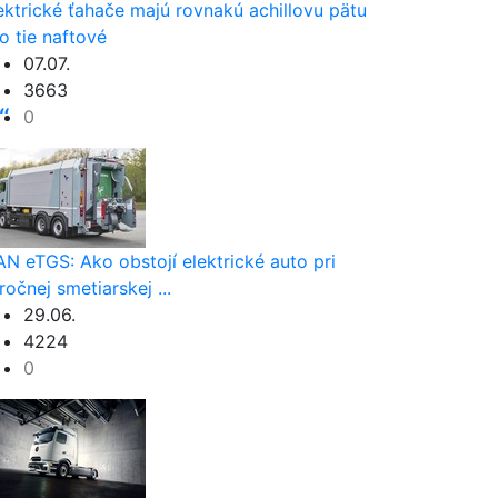
ektrické ťahače majú rovnakú achillovu pätu
o tie naftové
07.07.
3663
“
0
N eTGS: Ako obstojí elektrické auto pri
ročnej smetiarskej ...
29.06.
4224
0