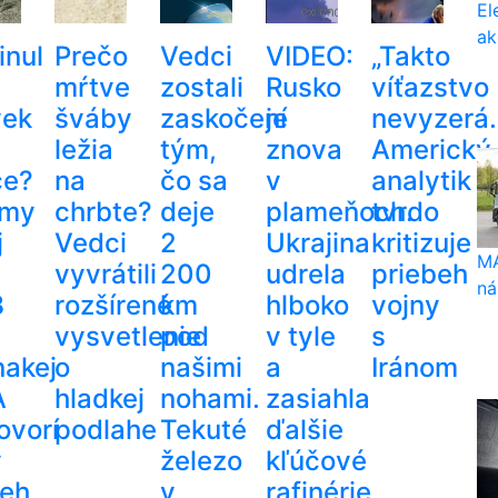
El
ak
inul
Prečo
Vedci
VIDEO:
„Takto
mŕtve
zostali
Rusko
víťazstvo
vek
šváby
zaskočení
je
nevyzerá.
ležia
tým,
znova
Americký
ce?
na
čo sa
v
analytik
ámy
chrbte?
deje
plameňoch.
tvrdo
j
Vedci
2
Ukrajina
kritizuje
MA
vyvrátili
200
udrela
priebeh
ná
8
rozšírené
km
hlboko
vojny
vysvetlenie
pod
v tyle
s
nakej
o
našimi
a
Iránom
A
hladkej
nohami.
zasiahla
ovorí
podlahe
Tekuté
ďalšie
ý
železo
kľúčové
beh
v
rafinérie