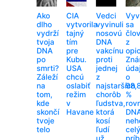
Ako
CIA
Vedci
Vyv
dlho
vytvorila
vyvinuli
sa
vydrží
tajný
nosovú
člo
tvoja
tím
DNA
z
DNA
pre
vakcínu
opi
po
Kubu.
proti
Zn
smrti?
USA
jednej
úda
Záleží
chcú
z
o
na
oslabiť
najstarších
98,
tom,
režim
chorôb
%
kde
v
ľudstva,
rov
skončí
Havane
ktorá
DN
tvoje
kosí
neh
telo
ľudí
cel
už
prí