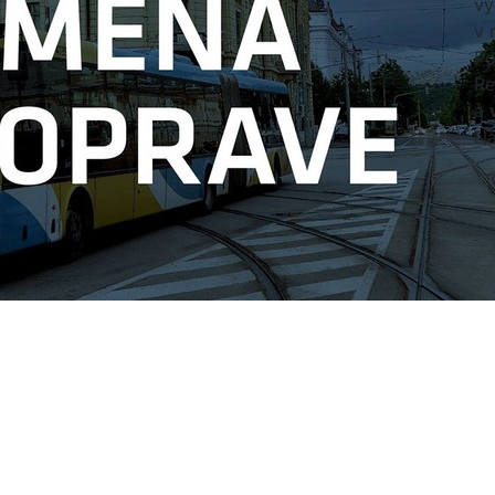
vý
v 
Po
Re
a
Na