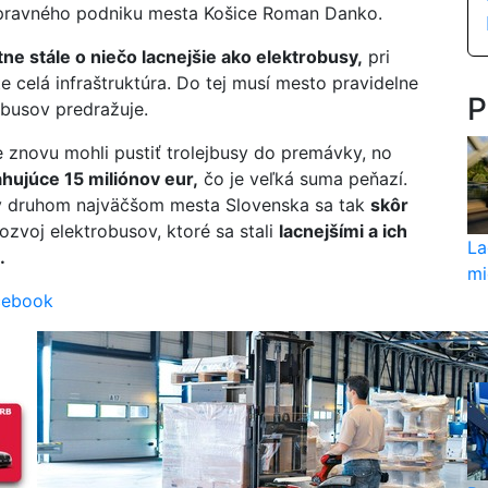
pravného podniku mesta Košice Roman Danko.
ne stále o niečo lacnejšie ako elektrobusy,
pri
e celá infraštruktúra. Do tej musí mesto pravidelne
P
jbusov predražuje.
e znovu mohli pustiť trolejbusy do premávky, no
ahujúce 15 miliónov eur,
čo je veľká suma peňazí.
v druhom najväčšom mesta Slovenska sa tak
skôr
ozvoj elektrobusov, ktoré sa stali
lacnejšími a ich
La
.
mi
cebook