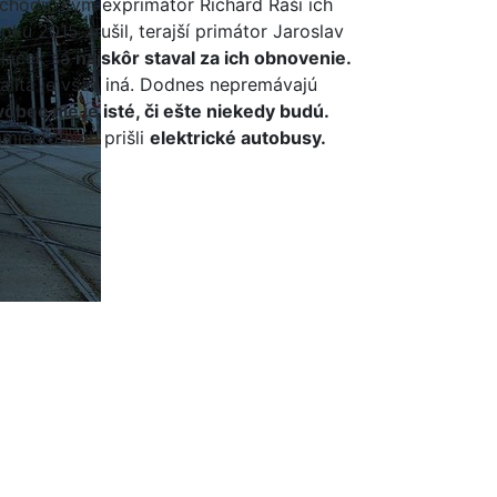
chodu. Kým exprimátor Richard Raši ich
roku 2015 zrušil, terajší primátor Jaroslav
laček sa
najskôr staval za ich obnovenie.
alita je však iná. Dodnes nepremávajú
vôbec nie je isté, či ešte niekedy budú.
miesto nich prišli
elektrické autobusy.