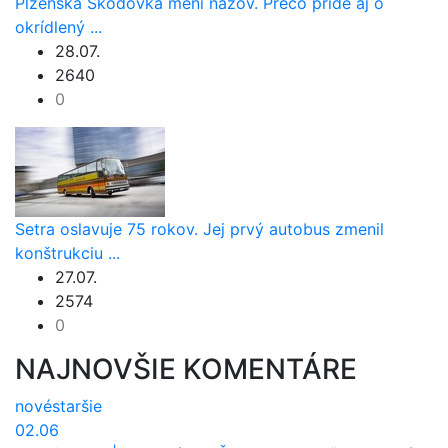
Plzenská Škodovka mení názov. Prečo príde aj o
okrídlený ...
28.07.
2640
0
Setra oslavuje 75 rokov. Jej prvý autobus zmenil
konštrukciu ...
27.07.
2574
0
NAJNOVŠIE KOMENTÁRE
nové
staršie
02.06