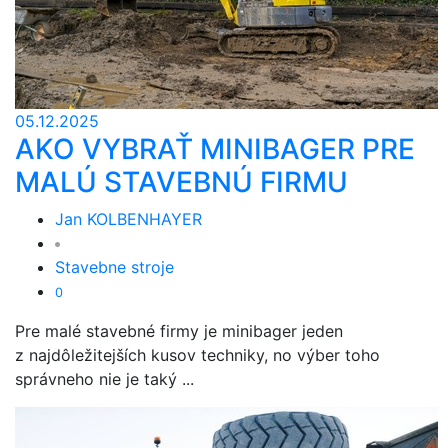
05.12.2025
AKO VYBRAŤ MINIBAGER PRE
MALÚ STAVEBNÚ FIRMU
Jan KOLBENHAYER
Stavebne stroje
0
Pre malé stavebné firmy je minibager jeden
z najdôležitejších kusov techniky, no výber toho
správneho nie je taký ...