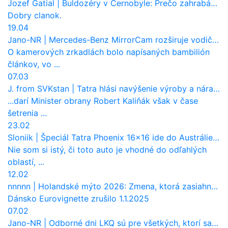
Jozef Gatial
|
Buldozéry v Černobyle: Prečo zahrabávali Červený les pod zem?
Dobry clanok.
19.04
Jano-NR
|
Mercedes-Benz MirrorCam rozširuje vodičovi výhľad a uberá autobusom odpor vzduchu
O kamerových zrkadlách bolo napísaných bambilión
článkov, vo ...
07.03
J. from SVKstan
|
Tatra hlási navýšenie výroby a nárast tržieb. Ktorí odberatelia sú kľúčoví?
...darí Minister obrany Robert Kaliňák však v čase
šetrenia ...
23.02
Sloniik
|
Špeciál Tatra Phoenix 16×16 ide do Austrálie. Na čo bude slúžiť?
Nie som si istý, či toto auto je vhodné do odľahlých
oblastí, ...
12.02
nnnnn
|
Holandské mýto 2026: Zmena, ktorá zasiahne slovenských dopravcov
Dánsko Eurovignette zrušilo 1.1.2025
07.02
Jano-NR
|
Odborné dni LKQ sú pre všetkých, ktorí sa chcú dozvedieť niečo viac