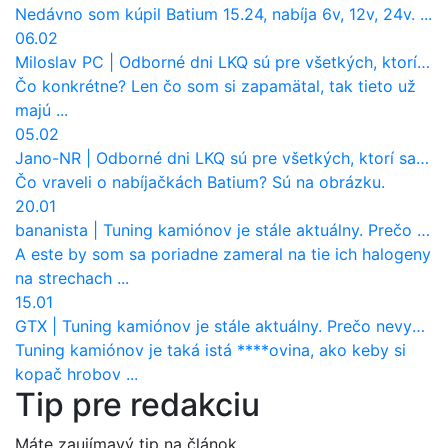
Nedávno som kúpil Batium 15.24, nabíja 6v, 12v, 24v. ...
06.02
Miloslav PC
|
Odborné dni LKQ sú pre všetkých, ktorí sa chcú dozvedieť niečo viac
Čo konkrétne? Len čo som si zapamätal, tak tieto už
majú ...
05.02
Jano-NR
|
Odborné dni LKQ sú pre všetkých, ktorí sa chcú dozvedieť niečo viac
Čo vraveli o nabíjačkách Batium? Sú na obrázku.
20.01
bananista
|
Tuning kamiónov je stále aktuálny. Prečo nevyhynul ako pri osobákoch?
A este by som sa poriadne zameral na tie ich halogeny
na strechach ...
15.01
GTX
|
Tuning kamiónov je stále aktuálny. Prečo nevyhynul ako pri osobákoch?
Tuning kamiónov je taká istá ****ovina, ako keby si
kopač hrobov ...
Tip pre redakciu
Máte zaujímavý tip na článok