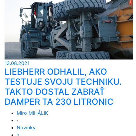
13.08.2021
LIEBHERR ODHALIL, AKO
TESTUJE SVOJU TECHNIKU.
TAKTO DOSTAL ZABRAŤ
DAMPER TA 230 LITRONIC
Miro MIHÁLIK
Novinky
0