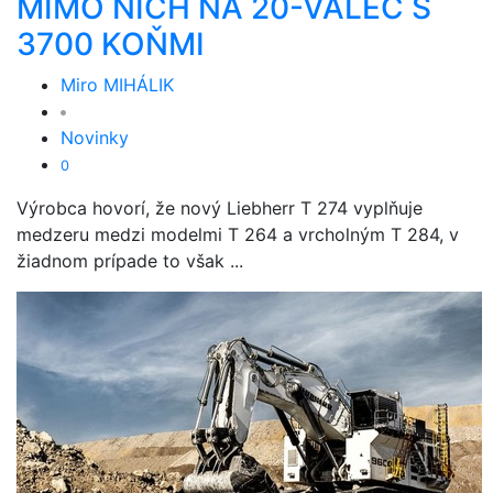
MIMO NICH NA 20-VALEC S
3700 KOŇMI
Miro MIHÁLIK
Novinky
0
Výrobca hovorí, že nový Liebherr T 274 vyplňuje
medzeru medzi modelmi T 264 a vrcholným T 284, v
žiadnom prípade to však ...