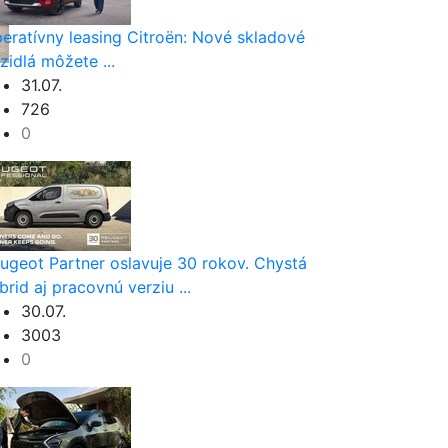
eratívny leasing Citroën: Nové skladové
zidlá môžete ...
31.07.
726
0
ugeot Partner oslavuje 30 rokov. Chystá
brid aj pracovnú verziu ...
30.07.
3003
0