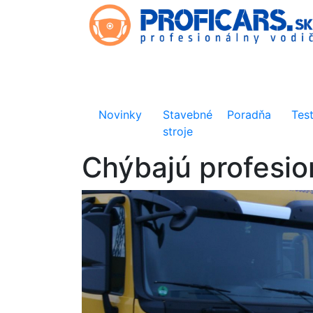
Novinky
Stavebné
Poradňa
Tes
stroje
Chýbajú profesion