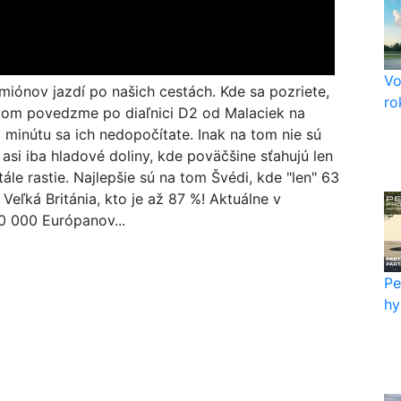
Vo
amiónov jazdí po našich cestách. Kde sa pozriete,
ro
utom povedzme po diaľnici D2 od Malaciek na
a minútu sa ich nedopočítate. Inak na tom nie sú
 asi iba hladové doliny, kde poväčšine sťahujú len
le rastie. Najlepšie sú na tom Švédi, kde "len" 63
Veľká Británia, kto je až 87 %! Aktuálne v
0 000 Európanov...
Pe
hy