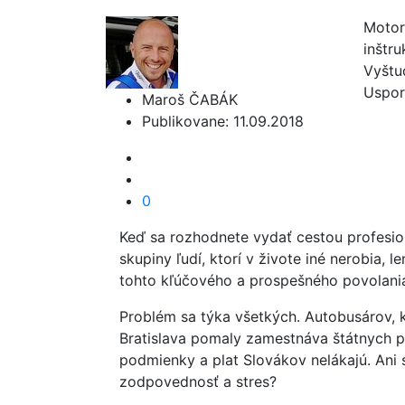
Motori
inštr
Vyštu
Uspori
Maroš ČABÁK
Publikovane: 11.09.2018
0
Keď sa rozhodnete vydať cestou profesio
skupiny ľudí, ktorí v živote iné nerobia, l
tohto kľúčového a prospešného povolania
Problém sa týka všetkých. Autobusárov, 
Bratislava pomaly zamestnáva štátnych pr
podmienky a plat Slovákov nelákajú. Ani
zodpovednosť a stres?