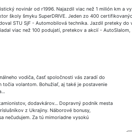
stický novinár od r1996. Najazdil viac než 1 milión km a v
uktor školy šmyku SuperDRIVE. Jeden zo 400 certifikovanýc
doval STU SjF - Automobilová technika. Jazdil preteky do v
adal viac než 100 podujatí, pretekov a akcií - AutoSlalom,
nálneho vodiča, časť spoločnosti vás zaradí do
en točia volantom. Bohužiaľ, aj také je postavenie
...
kamionistov, dodavkárov... Dopravný podnik mesta
íslušníkov z Ukrajiny. Náborové bonusy,
 sa nečudujem. Za tú mimoriadne vysokú