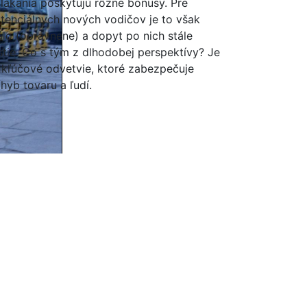
ilákania poskytujú rôzne bonusy. Pre
tenciálnych nových vodičov je to však
lo (oprávnene) a dopyt po nich stále
stie. Čo s tým z dlhodobej perspektívy? Je
 kľúčové odvetvie, ktoré zabezpečuje
hyb tovaru a ľudí.