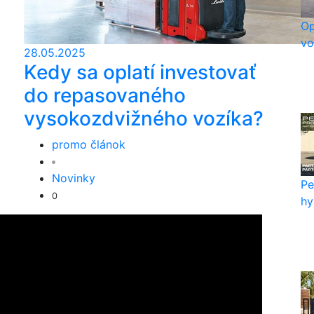
Op
vo
28.05.2025
Kedy sa oplatí investovať
do repasovaného
vysokozdvižného vozíka?
promo článok
Novinky
Pe
0
hy