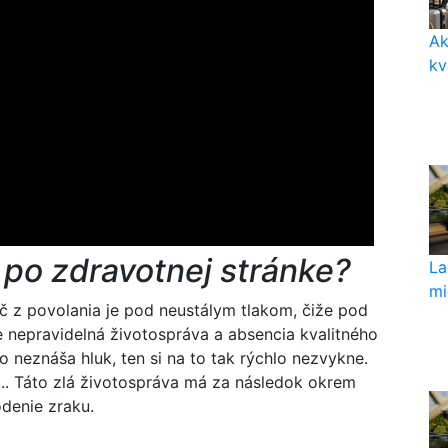
Ak
kv
 po zdravotnej stránke?
La
mi
č z povolania je pod neustálym tlakom, čiže pod
e nepravidelná životospráva a absencia kvalitného
 neznáša hluk, ten si na to tak rýchlo nezvykne.
... Táto zlá životospráva má za následok okrem
odenie zraku.