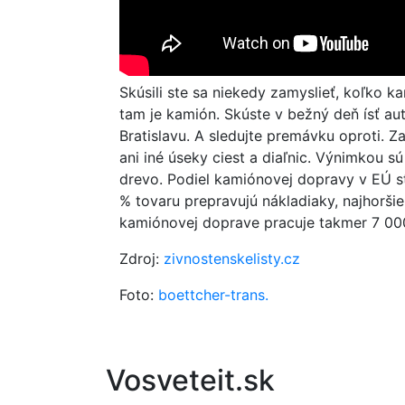
Skúsili ste sa niekedy zamyslieť, koľko k
tam je kamión. Skúste v bežný deň ísť a
Bratislavu. A sledujte premávku oproti. Z
ani iné úseky ciest a diaľnic. Výnimkou sú
drevo. Podiel kamiónovej dopravy v EÚ stá
% tovaru prepravujú nákladiaky, najhoršie 
kamiónovej doprave pracuje takmer 7 00
Zdroj:
zivnostenskelisty.cz
Foto:
boettcher-trans.
Vosveteit.sk