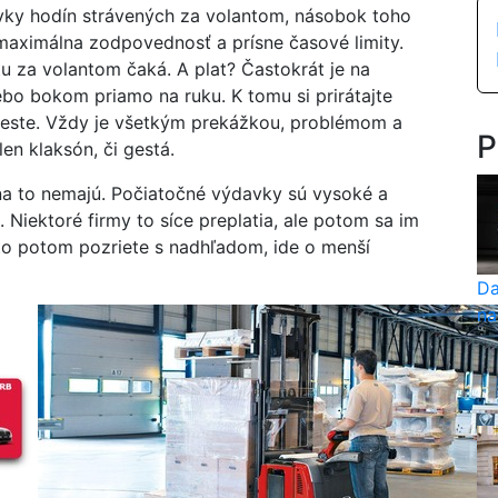
ovky hodín strávených za volantom, násobok toho
maximálna zodpovednosť a prísne časové limity.
tu za volantom čaká. A plat? Častokrát je na
lebo bokom priamo na ruku. K tomu si prirátajte
ceste. Vždy je všetkým prekážkou, problémom a
P
en klaksón, či gestá.
ť, na to nemajú. Počiatočné výdavky sú vysoké a
. Niektoré firmy to síce preplatia, ale potom sa im
 to potom pozriete s nadhľadom, ide o menší
Da
na