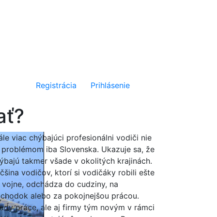
Registrácia
Prihlásenie
ať?
ále viac chýbajúci profesionálni vodiči nie
 problémom iba Slovenska. Ukazuje sa, že
ýbajú takmer všade v okolitých krajinách.
čšina vodičov, ktorí si vodičáky robili ešte
 vojne, odchádza do cudziny, na
chodok alebo za pokojnejšou prácou.
ady práce, ale aj firmy tým novým v rámci