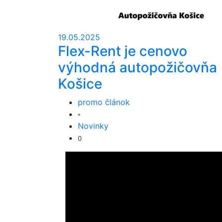
19.05.2025
Flex-Rent je cenovo
výhodná autopožičovňa
Košice
promo článok
Novinky
0