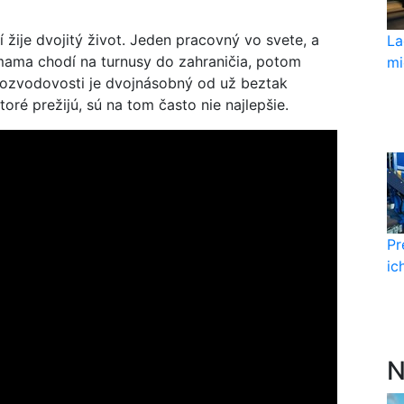
í žije dvojitý život. Jeden pracovný vo svete, a
La
mama chodí na turnusy do zahraničia, potom
mi
r rozvodovosti je dvojnásobný od už beztak
toré prežijú, sú na tom často nie najlepšie.
Pr
ic
N