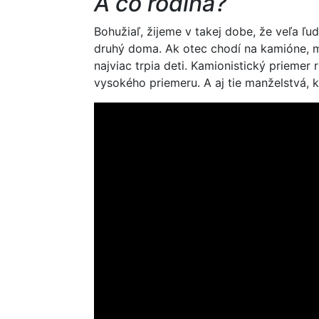
A čo rodina?
Bohužiaľ, žijeme v takej dobe, že veľa ľud
druhý doma. Ak otec chodí na kamióne, 
najviac trpia deti. Kamionistický prieme
vysokého priemeru. A aj tie manželstvá, k