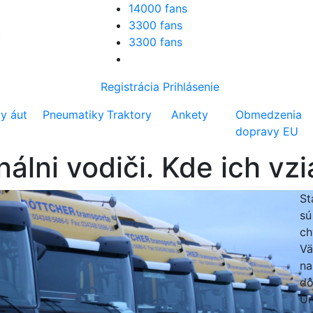
14000 fans
3300 fans
3300 fans
Registrácia
Prihlásenie
ty áut
Pneumatiky
Traktory
Ankety
Obmedzenia
dopravy EU
álni vodiči. Kde ich vzi
St
sú
ch
Vä
na
dô
Úr