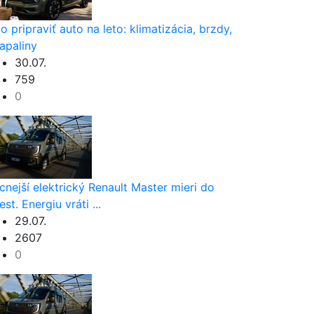
o pripraviť auto na leto: klimatizácia, brzdy,
apaliny
30.07.
759
0
cnejší elektrický Renault Master mieri do
est. Energiu vráti ...
29.07.
2607
0