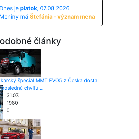
Dnes je
piatok
, 07.08.2026
Meniny má
Štefánia - význam mena
odobné články
karský špeciál MMT EVO5 z Česka dostal
 poslednú chvíľu ...
31.07.
1980
0