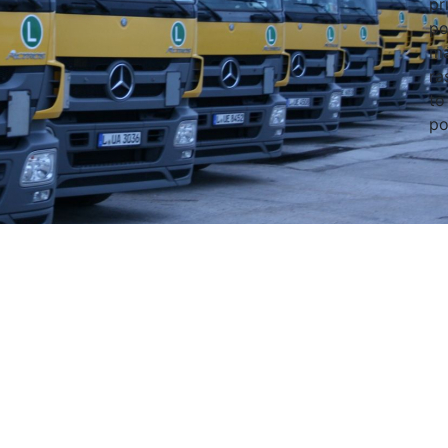
pr
po
má
ra
to
po