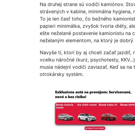
Na druhej strane sú vodiči kamiónov. St
strávených v kabíne, minimálna hygiena, 
To je len časť toho, čo bežného kamionis
papieri minimálka, zvyšok tvoria diéty, a
ešte neželané postavenie kamionistu na 
neželaným elementom, na ktorý je dobrý l
Navyše tí, ktorí by aj chceli začať jazdi
vcelku náročné (kurz, psychotesty, KKV...)
musia nádejní vodiči zaviazať. Keď sa na
otrokársky systém.