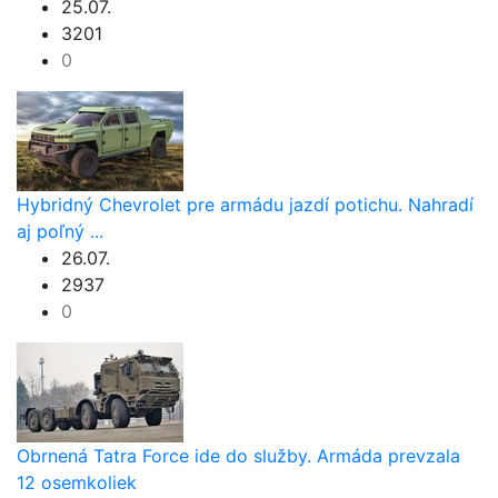
25.07.
3201
0
Hybridný Chevrolet pre armádu jazdí potichu. Nahradí
aj poľný ...
26.07.
2937
0
Obrnená Tatra Force ide do služby. Armáda prevzala
12 osemkoliek