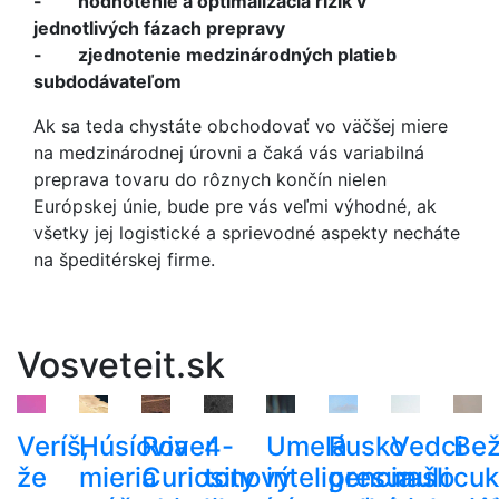
- hodnotenie a optimalizácia rizík v
jednotlivých fázach prepravy
- zjednotenie medzinárodných platieb
subdodávateľom
Ak sa teda chystáte obchodovať vo väčšej miere
na medzinárodnej úrovni a čaká vás variabilná
preprava tovaru do rôznych končín nielen
Európskej únie, bude pre vás veľmi výhodné, ak
všetky jej logistické a sprievodné aspekty necháte
na špeditérskej firme.
Vosveteit.sk
Veríš,
Húsíovia
Rover
4-
Umelá
Rusko
Vedci
Be
že
mieria
Curiosity
tonový
inteligencia
presunulo
našli
cuk