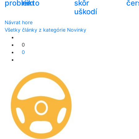
problém
nikto
skôr
čer
uškodí
Návrat hore
Všetky články z kategórie Novinky
0
0