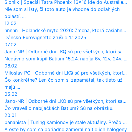
Sloniik
|
Špeciál Tatra Phoenix 16×16 ide do Austrálie. Na čo bude slúžiť?
Nie som si istý, či toto auto je vhodné do odľahlých
oblastí, ...
12.02
nnnnn
|
Holandské mýto 2026: Zmena, ktorá zasiahne slovenských dopravcov
Dánsko Eurovignette zrušilo 1.1.2025
07.02
Jano-NR
|
Odborné dni LKQ sú pre všetkých, ktorí sa chcú dozvedieť niečo viac
Nedávno som kúpil Batium 15.24, nabíja 6v, 12v, 24v. ...
06.02
Miloslav PC
|
Odborné dni LKQ sú pre všetkých, ktorí sa chcú dozvedieť niečo viac
Čo konkrétne? Len čo som si zapamätal, tak tieto už
majú ...
05.02
Jano-NR
|
Odborné dni LKQ sú pre všetkých, ktorí sa chcú dozvedieť niečo viac
Čo vraveli o nabíjačkách Batium? Sú na obrázku.
20.01
bananista
|
Tuning kamiónov je stále aktuálny. Prečo nevyhynul ako pri osobákoch?
A este by som sa poriadne zameral na tie ich halogeny