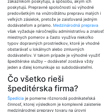
zákazníkom poskytujú, a spôsobu, akým ich
poskytujú. Prepravné spoločnosti sú výhodné
predovšetkým na vnútroštátnu prepravu malých i
veľkých zásielok, pretože je zaisťovaná jedným
dodávateľom a priamo.
Medzinárodná preprava
však vyžaduje náročnejšiu administratívu a znalosť
miestnych pomerov a často využíva niekoľko
typov dopravných prostriedkov, ktoré je vhodné
obstarávať u lokálnych alebo zmluvných
dodávateľov. V takom prípade je výhodné využiť
špeditérske služby – dodávateľ zostáva vždy
jeden a ďalej komunikuje so subdodávateľmi.
Čo všetko rieši
špeditérska firma?
Špedícia
je pomerne rôznorodá podnikateľská
činnosť, ktorej výsledkom je komplexné zaistenie
medzinárodnej prepravy tovaru na úrovni