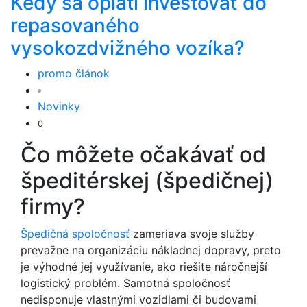
Kedy sa oplatí investovať do
repasovaného
vysokozdvižného vozíka?
promo článok
Novinky
0
Čo môžete očakávať od
špeditérskej (špedičnej)
firmy?
Špedičná spoločnosť
zameriava svoje služby
prevažne na organizáciu nákladnej dopravy, preto
je výhodné jej využívanie, ako riešite náročnejší
logistický problém. Samotná spoločnosť
nedisponuje vlastnými vozidlami či budovami