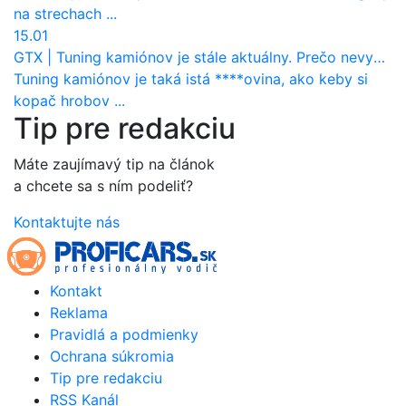
na strechach ...
15.01
GTX
|
Tuning kamiónov je stále aktuálny. Prečo nevyhynul ako pri osobákoch?
Tuning kamiónov je taká istá ****ovina, ako keby si
kopač hrobov ...
Tip pre redakciu
Máte zaujímavý tip na článok
a chcete sa s ním podeliť?
Kontaktujte nás
Kontakt
Reklama
Pravidlá a podmienky
Ochrana súkromia
Tip pre redakciu
RSS Kanál