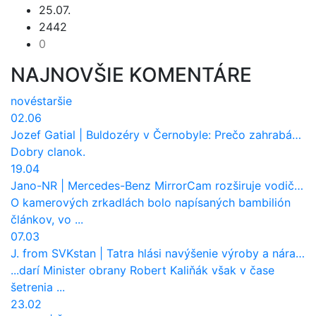
25.07.
2442
0
NAJNOVŠIE KOMENTÁRE
nové
staršie
02.06
Jozef Gatial
|
Buldozéry v Černobyle: Prečo zahrabávali Červený les pod zem?
Dobry clanok.
19.04
Jano-NR
|
Mercedes-Benz MirrorCam rozširuje vodičovi výhľad a uberá autobusom odpor vzduchu
O kamerových zrkadlách bolo napísaných bambilión
článkov, vo ...
07.03
J. from SVKstan
|
Tatra hlási navýšenie výroby a nárast tržieb. Ktorí odberatelia sú kľúčoví?
...darí Minister obrany Robert Kaliňák však v čase
šetrenia ...
23.02