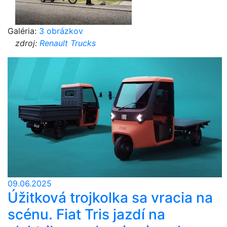
Galéria:
3 obrázkov
zdroj:
Renault Trucks
09.06.2025
Úžitková trojkolka sa vracia na
scénu. Fiat Tris jazdí na