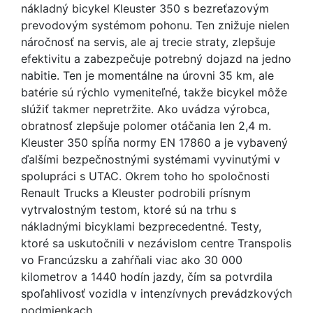
nákladný bicykel Kleuster 350 s bezreťazovým
prevodovým systémom pohonu. Ten znižuje nielen
náročnosť na servis, ale aj trecie straty, zlepšuje
efektivitu a zabezpečuje potrebný dojazd na jedno
nabitie. Ten je momentálne na úrovni 35 km, ale
batérie sú rýchlo vymeniteľné, takže bicykel môže
slúžiť takmer nepretržite. Ako uvádza výrobca,
obratnosť zlepšuje polomer otáčania len 2,4 m.
Kleuster 350 spĺňa normy EN 17860 a je vybavený
ďalšími bezpečnostnými systémami vyvinutými v
spolupráci s UTAC. Okrem toho ho spoločnosti
Renault Trucks a Kleuster podrobili prísnym
vytrvalostným testom, ktoré sú na trhu s
nákladnými bicyklami bezprecedentné. Testy,
ktoré sa uskutočnili v nezávislom centre Transpolis
vo Francúzsku a zahŕňali viac ako 30 000
kilometrov a 1440 hodín jazdy, čím sa potvrdila
spoľahlivosť vozidla v intenzívnych prevádzkových
podmienkach.