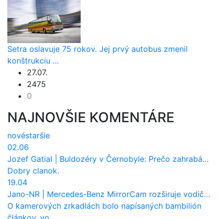
Setra oslavuje 75 rokov. Jej prvý autobus zmenil
konštrukciu ...
27.07.
2475
0
NAJNOVŠIE KOMENTÁRE
nové
staršie
02.06
Jozef Gatial
|
Buldozéry v Černobyle: Prečo zahrabávali Červený les pod zem?
Dobry clanok.
19.04
Jano-NR
|
Mercedes-Benz MirrorCam rozširuje vodičovi výhľad a uberá autobusom odpor vzduchu
O kamerových zrkadlách bolo napísaných bambilión
článkov, vo ...