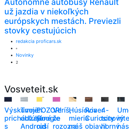
Autonómne autobusy Renault
už jazdia v niekoľkých
európskych mestách. Previezli
stovky cestujúcich
redakcia proficars.sk
Novinky
2
Vosveteit.sk
Výskumníci
Tvoje
POZOR!
Veríš,
Húsíovia
Rover
4-
Um
prichádzajú
obľúbené
Google
že
mieria
Curiosity
tonový
int
s
Android
ruší
rozoznáš
na
objavil
horný
nás