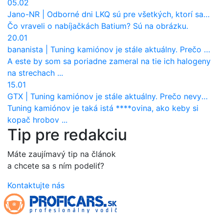
05.02
Jano-NR
|
Odborné dni LKQ sú pre všetkých, ktorí sa chcú dozvedieť niečo viac
Čo vraveli o nabíjačkách Batium? Sú na obrázku.
20.01
bananista
|
Tuning kamiónov je stále aktuálny. Prečo nevyhynul ako pri osobákoch?
A este by som sa poriadne zameral na tie ich halogeny
na strechach ...
15.01
GTX
|
Tuning kamiónov je stále aktuálny. Prečo nevyhynul ako pri osobákoch?
Tuning kamiónov je taká istá ****ovina, ako keby si
kopač hrobov ...
Tip pre redakciu
Máte zaujímavý tip na článok
a chcete sa s ním podeliť?
Kontaktujte nás