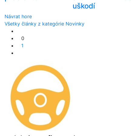
uškodí
Návrat hore
Všetky články z kategórie Novinky
0
1