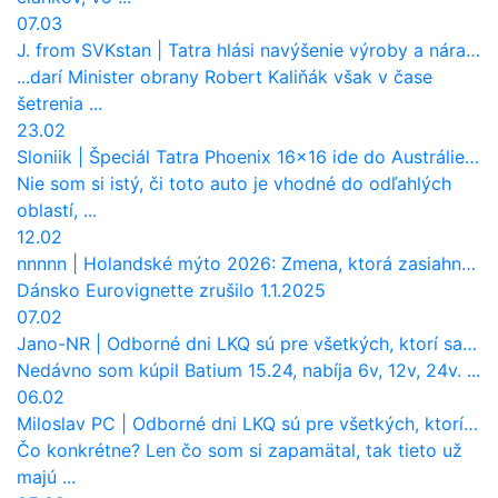
07.03
J. from SVKstan
|
Tatra hlási navýšenie výroby a nárast tržieb. Ktorí odberatelia sú kľúčoví?
...darí Minister obrany Robert Kaliňák však v čase
šetrenia ...
23.02
Sloniik
|
Špeciál Tatra Phoenix 16×16 ide do Austrálie. Na čo bude slúžiť?
Nie som si istý, či toto auto je vhodné do odľahlých
oblastí, ...
12.02
nnnnn
|
Holandské mýto 2026: Zmena, ktorá zasiahne slovenských dopravcov
Dánsko Eurovignette zrušilo 1.1.2025
07.02
Jano-NR
|
Odborné dni LKQ sú pre všetkých, ktorí sa chcú dozvedieť niečo viac
Nedávno som kúpil Batium 15.24, nabíja 6v, 12v, 24v. ...
06.02
Miloslav PC
|
Odborné dni LKQ sú pre všetkých, ktorí sa chcú dozvedieť niečo viac
Čo konkrétne? Len čo som si zapamätal, tak tieto už
majú ...