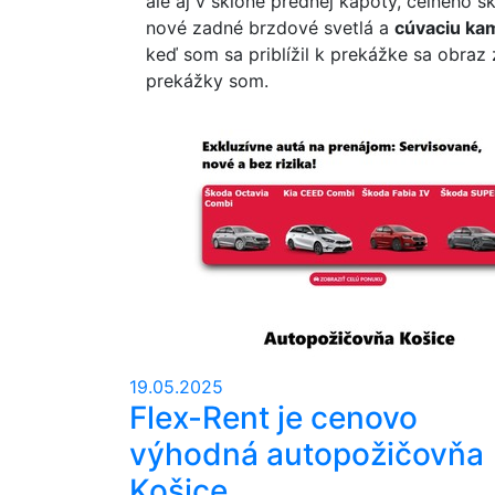
ale aj v sklone prednej kapoty, čelného s
nové zadné brzdové svetlá a
cúvaciu ka
keď som sa priblížil k prekážke sa obraz
prekážky som.
19.05.2025
Flex-Rent je cenovo
výhodná autopožičovňa
Košice