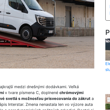
P
El
sl
najkrajší medzi dnešnými dodávkami. Veľká
ami
v tvare písmena C, doplnené
chrómovými
vé svetlá s možnosťou prisvecovania do zákrut
a
pis Interstar. Zmena nenastala len vo výzore auta