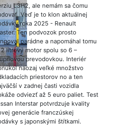
erziu L3H2, ale nemám sa čomu
dovať. Veď je to klon aktuálnej
odávky roka 2025 - Renault
aster. Ten podvozok prosto
ungoval parádne a napomáhal tomu
 2 litrový motor spolu so 6 –
tupňovou prevodovkou. Interiér
onúkol naozaj veľké množstvo
dkladacích priestorov no a ten
jväčší v zadnej časti vozidla
káže odviezť až 5 euro paliet. Test
ssan Interstar potvrdzuje kvality
ovej generácie franczúskej
odávky s japonskými štítkami.