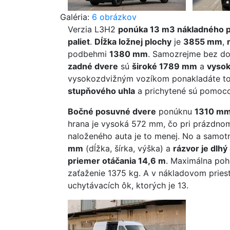
Galéria:
6 obrázkov
Verzia L3H2
ponúka 13 m3 nákladného p
paliet
.
Dĺžka ložnej plochy
je
3855 mm
,
podbehmi
1380 mm
. Samozrejme bez do
zadné dvere
sú
široké 1789 mm
a
vyso
vysokozdvižným vozíkom ponakladáte tov
stupňového uhla
a prichytené sú pomoc
Bočné posuvné dvere
ponúknu
1310 mm 
hrana je vysoká 572 mm, čo pri prázdno
naloženého auta je to menej. No a samo
mm
(dĺžka, šírka, výška) a
rázvor je dlh
priemer otáčania 14,6 m
. Maximálna poh
zaťaženie 1375 kg. A v nákladovom pries
uchytávacích ôk, ktorých je 13.