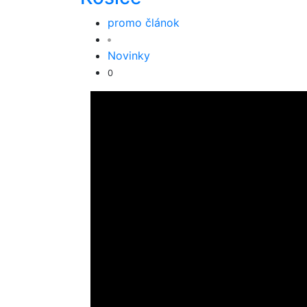
promo článok
Novinky
0