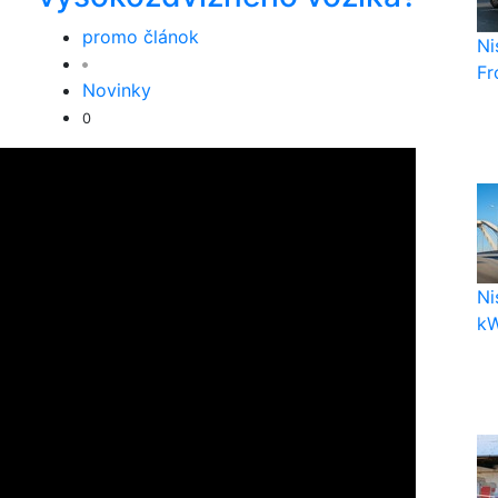
promo článok
Ni
Fr
Novinky
0
Ni
kW