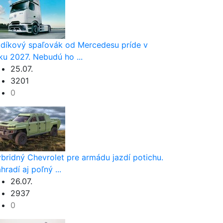
díkový spaľovák od Mercedesu príde v
ku 2027. Nebudú ho ...
25.07.
3201
0
bridný Chevrolet pre armádu jazdí potichu.
hradí aj poľný ...
26.07.
2937
0