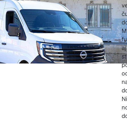
v
ču
d
M
f
aj
s
p
o
na
do
Ni
n
d