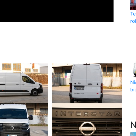
Te
ro
Ni
bi
N