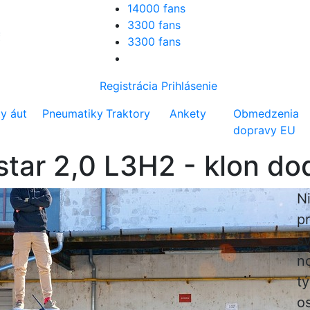
14000 fans
3300 fans
3300 fans
Registrácia
Prihlásenie
ty áut
Pneumatiky
Traktory
Ankety
Obmedzenia
dopravy EU
rstar 2,0 L3H2 - klon d
Ni
p
sv
n
t
o