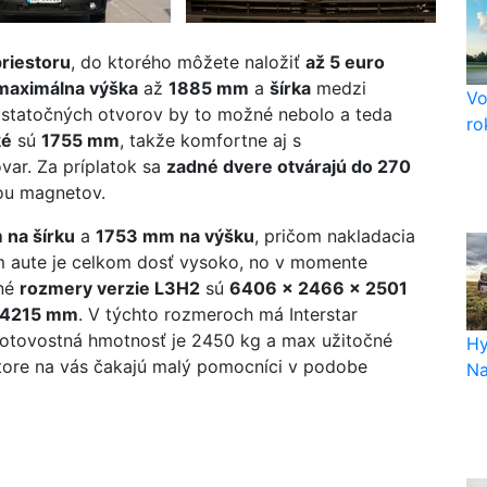
riestoru
, do ktorého môžete naložiť
až 5 euro
maximálna výška
až
1885 mm
a
šírka
medzi
Vo
statočných otvorov by to možné nebolo a teda
ro
ké
sú
1755 mm
, takže komfortne aj s
ar. Za príplatok sa
zadné dvere otvárajú do 270
ou magnetov.
na šírku
a
1753 mm na výšku
, pričom nakladacia
m aute je celkom dosť vysoko, no v momente
tné
rozmery verzie L3H2
sú
6406 x 2466 x 2501
ý 4215 mm
. V týchto rozmeroch má Interstar
otovostná hmotnosť je 2450 kg a max užitočné
Hy
tore na vás čakajú malý pomocníci v podobe
Na