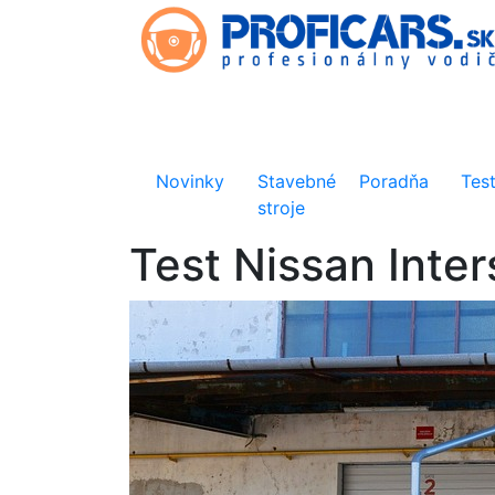
Novinky
Stavebné
Poradňa
Tes
stroje
Test Nissan Inte