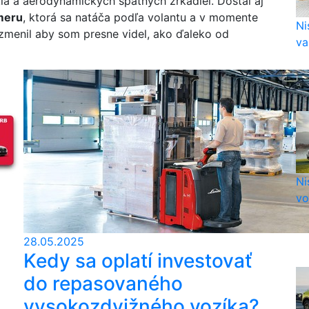
kla a aerodynamických spätných zrkadiel. Dostal aj
meru
, ktorá sa natáča podľa volantu a v momente
Ni
 zmenil aby som presne videl, ako ďaleko od
var
Ni
vo
28.05.2025
Kedy sa oplatí investovať
do repasovaného
vysokozdvižného vozíka?