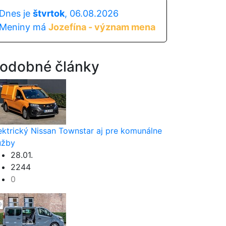
Dnes je
štvrtok
, 06.08.2026
Meniny má
Jozefína - význam mena
odobné články
ektrický Nissan Townstar aj pre komunálne
užby
28.01.
2244
0