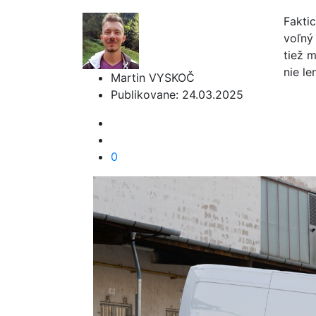
Fakti
voľný
tiež 
nie le
Martin VYSKOČ
Publikovane: 24.03.2025
0