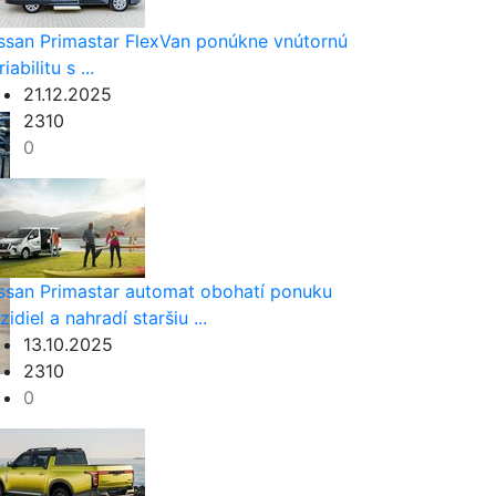
ssan Primastar FlexVan ponúkne vnútornú
iabilitu s ...
21.12.2025
2310
0
ssan Primastar automat obohatí ponuku
zidiel a nahradí staršiu ...
13.10.2025
2310
0