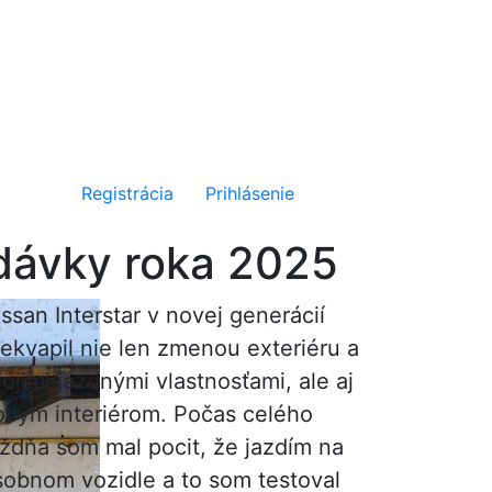
Registrácia
Prihlásenie
odávky roka 2025
ssan Interstar v novej generácií
rekvapil nie len zmenou exteriéru a
ojimi jazdnými vlastnosťami, ale aj
ovým interiérom. Počas celého
ýždňa som mal pocit, že jazdím na
sobnom vozidle a to som testoval