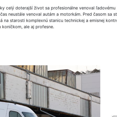
cky celý doterajší život sa profesionálne venoval ľadovému
 čas neustále venoval autám a motorkám. Pred časom sa st
má na starosti komplexnú stanicu technickej a emisnej kontr
n koníčkom, ale aj profesne.