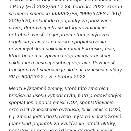
a Rady (EÚ) 2022/362 z 24. februára 2022, ktorou
sa menia smernice 1999/62/ES, 1999/37/ES a (EÚ)
2019/520, pokiaľ ide o poplatky za používanie
určitej dopravnej infraštruktúry vozidlami je
potrebné uviesť, že jej predmetom je výrazná
regulácia pravidiel na úseku spoplatňovania
pozemných komunikácií v rámci Európskej únie,
ktorá bude mať vplyv na dopravcov v cestnej
nákladnej a cestnej osobnej doprave. Povinnosť
transponovať smernicu je uložená uznesením vlády
SR č. 609/2022 z 5. októbra 2022.
Medzi významné zmeny, ktoré táto smernica
prináša na úseku výberu mýta, patrí predovšetkým
spoplatnenie podľa emisií CO2, spoplatňovanie
externalít (znečistenie ovzdušia, hluk, emisie CO2),
t. j. zmena jednozložkového mýta na viaczložkové
(napríklad poplatok za využívanie infraštruktúry,
poplatok za externé náklady v dôsledku emisií