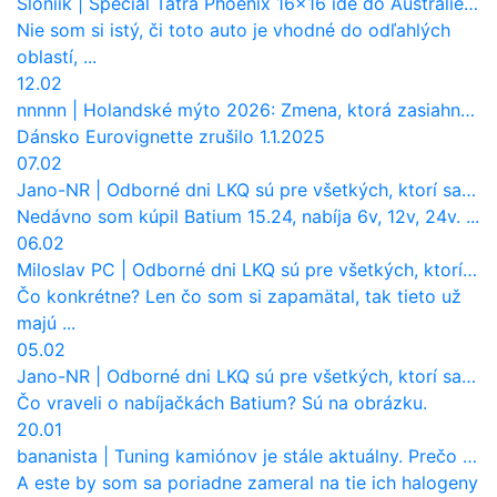
Sloniik
|
Špeciál Tatra Phoenix 16×16 ide do Austrálie. Na čo bude slúžiť?
Nie som si istý, či toto auto je vhodné do odľahlých
oblastí, ...
12.02
nnnnn
|
Holandské mýto 2026: Zmena, ktorá zasiahne slovenských dopravcov
Dánsko Eurovignette zrušilo 1.1.2025
07.02
Jano-NR
|
Odborné dni LKQ sú pre všetkých, ktorí sa chcú dozvedieť niečo viac
Nedávno som kúpil Batium 15.24, nabíja 6v, 12v, 24v. ...
06.02
Miloslav PC
|
Odborné dni LKQ sú pre všetkých, ktorí sa chcú dozvedieť niečo viac
Čo konkrétne? Len čo som si zapamätal, tak tieto už
majú ...
05.02
Jano-NR
|
Odborné dni LKQ sú pre všetkých, ktorí sa chcú dozvedieť niečo viac
Čo vraveli o nabíjačkách Batium? Sú na obrázku.
20.01
bananista
|
Tuning kamiónov je stále aktuálny. Prečo nevyhynul ako pri osobákoch?
A este by som sa poriadne zameral na tie ich halogeny