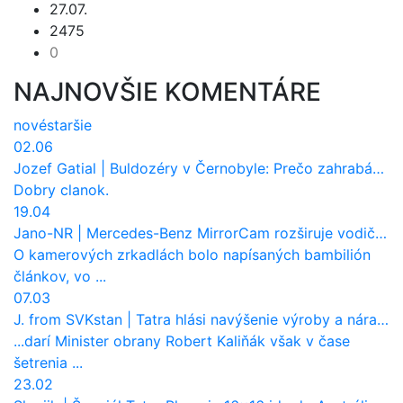
27.07.
2475
0
NAJNOVŠIE KOMENTÁRE
nové
staršie
02.06
Jozef Gatial
|
Buldozéry v Černobyle: Prečo zahrabávali Červený les pod zem?
Dobry clanok.
19.04
Jano-NR
|
Mercedes-Benz MirrorCam rozširuje vodičovi výhľad a uberá autobusom odpor vzduchu
O kamerových zrkadlách bolo napísaných bambilión
článkov, vo ...
07.03
J. from SVKstan
|
Tatra hlási navýšenie výroby a nárast tržieb. Ktorí odberatelia sú kľúčoví?
...darí Minister obrany Robert Kaliňák však v čase
šetrenia ...
23.02