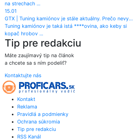
na strechach ...
15.01
GTX
|
Tuning kamiónov je stále aktuálny. Prečo nevyhynul ako pri osobákoch?
Tuning kamiónov je taká istá ****ovina, ako keby si
kopač hrobov ...
Tip pre redakciu
Máte zaujímavý tip na článok
a chcete sa s ním podeliť?
Kontaktujte nás
Kontakt
Reklama
Pravidlá a podmienky
Ochrana súkromia
Tip pre redakciu
RSS Kanál