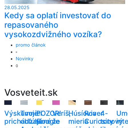
28.05.2025
Kedy sa oplatí investovať do
repasovaného
vysokozdvižného vozíka?
promo článok
Novinky
0
Vosveteit.sk
Výskumníci
Tvoje
POZOR!
Veríš,
Húsíovia
Rover
4-
Um
prichádzajú
obľúbené
Google
že
mieria
Curiosity
tonový
int