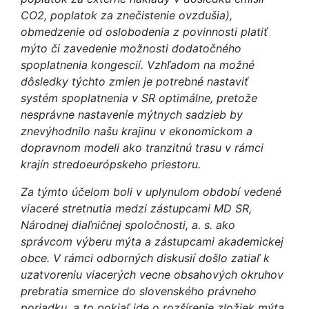
CO2, poplatok za znečistenie ovzdušia),
obmedzenie od oslobodenia z povinnosti platiť
mýto či zavedenie možnosti dodatočného
spoplatnenia kongescií. Vzhľadom na možné
dôsledky týchto zmien je potrebné nastaviť
systém spoplatnenia v SR optimálne, pretože
nesprávne nastavenie mýtnych sadzieb by
znevýhodnilo našu krajinu v ekonomickom a
dopravnom modeli ako tranzitnú trasu v rámci
krajín stredoeurópskeho priestoru.
Za týmto účelom boli v uplynulom období vedené
viaceré stretnutia medzi zástupcami MD SR,
Národnej diaľničnej spoločnosti, a. s. ako
správcom výberu mýta a zástupcami akademickej
obce. V rámci odborných diskusií došlo zatiaľ k
uzatvoreniu viacerých vecne obsahových okruhov
prebratia smernice do slovenského právneho
poriadku, a to pokiaľ ide o rozšírenie zložiek mýta