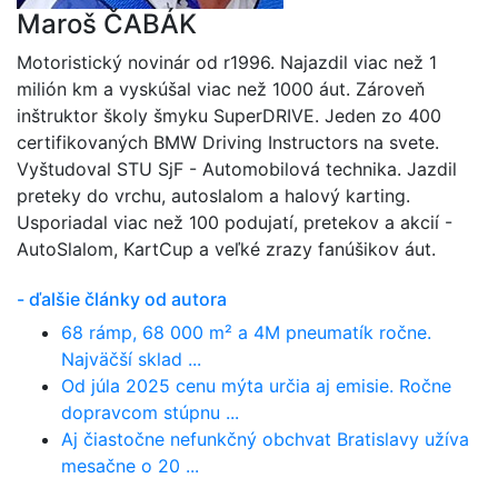
Maroš ČABÁK
Motoristický novinár od r1996. Najazdil viac než 1
milión km a vyskúšal viac než 1000 áut. Zároveň
inštruktor školy šmyku SuperDRIVE. Jeden zo 400
certifikovaných BMW Driving Instructors na svete.
Vyštudoval STU SjF - Automobilová technika. Jazdil
preteky do vrchu, autoslalom a halový karting.
Usporiadal viac než 100 podujatí, pretekov a akcií -
AutoSlalom, KartCup a veľké zrazy fanúšikov áut.
- ďalšie články od autora
68 rámp, 68 000 m² a 4M pneumatík ročne.
Najväčší sklad ...
Od júla 2025 cenu mýta určia aj emisie. Ročne
dopravcom stúpnu ...
Aj čiastočne nefunkčný obchvat Bratislavy užíva
mesačne o 20 ...