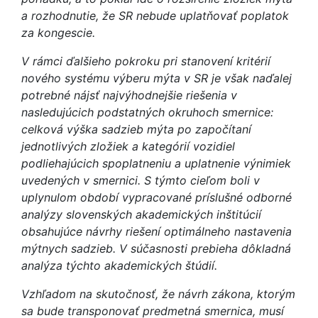
a rozhodnutie, že SR nebude uplatňovať poplatok
za kongescie.
V rámci ďalšieho pokroku pri stanovení kritérií
nového systému výberu mýta v SR je však naďalej
potrebné nájsť najvýhodnejšie riešenia v
nasledujúcich podstatných okruhoch smernice:
celková výška sadzieb mýta po započítaní
jednotlivých zložiek a kategórií vozidiel
podliehajúcich spoplatneniu a uplatnenie výnimiek
uvedených v smernici. S týmto cieľom boli v
uplynulom období vypracované príslušné odborné
analýzy slovenských akademických inštitúcií
obsahujúce návrhy riešení optimálneho nastavenia
mýtnych sadzieb. V súčasnosti prebieha dôkladná
analýza týchto akademických štúdií.
Vzhľadom na skutočnosť, že návrh zákona, ktorým
sa bude transponovať predmetná smernica, musí