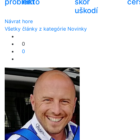
problém
nikto
skôr
čer
uškodí
Návrat hore
Všetky články z kategórie Novinky
0
0