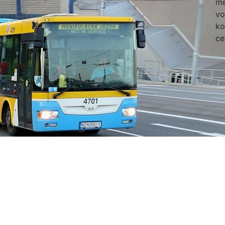
me
vo
ko
ce