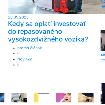
No
dô
28.05.2025
Kedy sa oplatí investovať
do repasovaného
vysokozdvižného vozíka?
promo článok
Zá
Novinky
ce
0