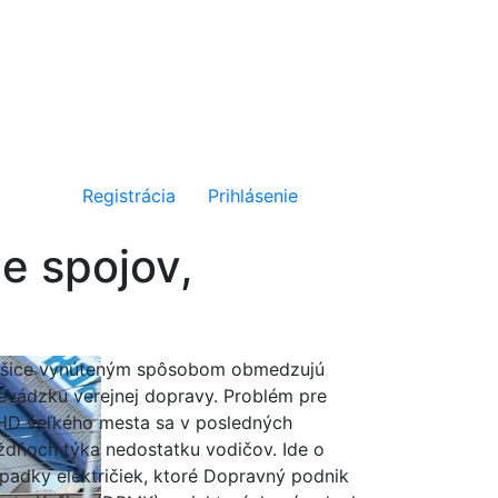
Registrácia
Prihlásenie
e spojov,
šice vynúteným spôsobom obmedzujú
evádzku verejnej dopravy. Problém pre
D veľkého mesta sa v posledných
ždňoch týka nedostatku vodičov. Ide o
padky električiek, ktoré Dopravný podnik