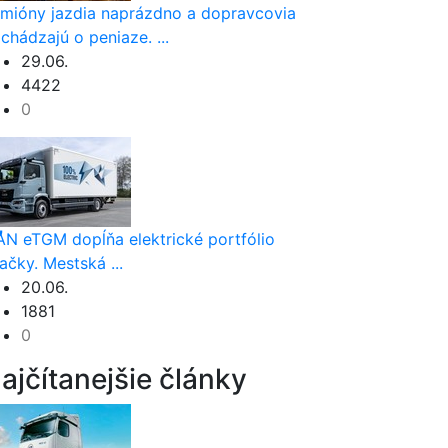
mióny jazdia naprázdno a dopravcovia
ichádzajú o peniaze. ...
29.06.
4422
0
h
”
N eTGM dopĺňa elektrické portfólio
ačky. Mestská ...
20.06.
1881
0
ajčítanejšie články