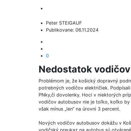
Peter STEIGAUF
Publikovane: 06.11.2024
0
Nedostatok vodičov
Problémom je, že košický dopravný podni
potrebných vodičov električiek. Podpísal
PNky,či dovolenky. Hoci v niektorých pr
vodičov autobusov nie je toľko, koľko by
však mínus „len“ na úrovni 3 percent.
Nových vodičov autobusov dokážu v Košici
vodičský preukaz na autobus sú otvárané 