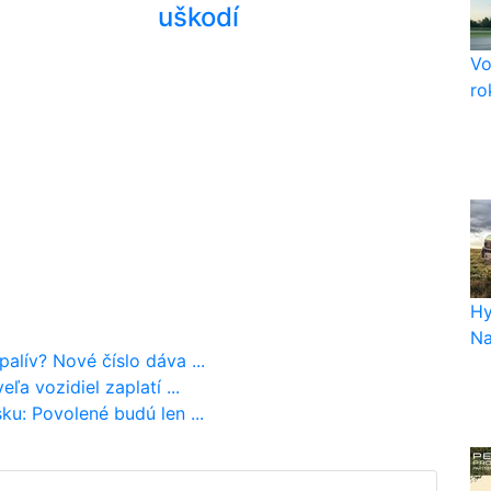
uškodí
Vo
ro
Hy
Na
alív? Nové číslo dáva ...
ľa vozidiel zaplatí ...
ku: Povolené budú len ...