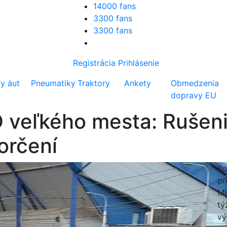
14000 fans
3300 fans
3300 fans
Registrácia
Prihlásenie
ty áut
Pneumatiky
Traktory
Ankety
Obmedzenia
dopravy EU
 veľkého mesta: Rušeni
orčení
Ko
pr
MH
tý
vý