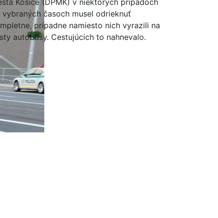
sta Košice (DPMK) v niektorých prípadoch
 vybraných časoch musel odrieknuť
mpletne, prípadne namiesto nich vyrazili na
sty autobusy. Cestujúcich to nahnevalo.