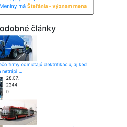
Meniny má
Štefánia - význam mena
odobné články
ečo firmy odmietajú elektrifikáciu, aj keď
h netrápi ...
28.07.
2244
0