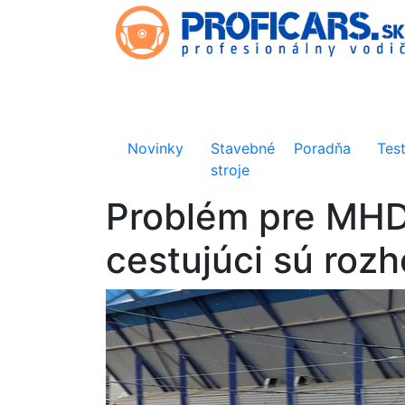
Novinky
Stavebné
Poradňa
Tes
stroje
Problém pre MHD
cestujúci sú rozh