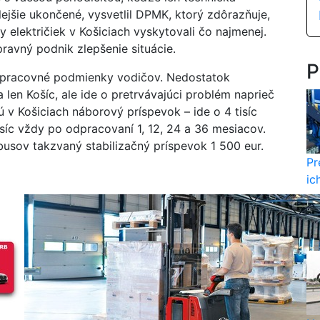
lejšie ukončené, vysvetlil DPMK, ktorý zdôrazňuje,
y električiek v Košiciach vyskytovali čo najmenej.
avný podnik zlepšenie situácie.
P
 pracovné podmienky vodičov. Nedostatok
 len Košíc, ale ide o pretrvávajúci problém naprieč
v Košiciach náborový príspevok – ide o 4 tisíc
isíc vždy po odpracovaní 1, 12, 24 a 36 mesiacov.
usov takzvaný stabilizačný príspevok 1 500 eur.
Pr
ic