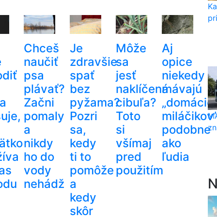
Ka
pr
Chceš
Je
Môže
Aj
e
naučiť
zdravšie
sa
opice
odiť
psa
spať
jesť
niekedy
plávať?
bez
naklíčená
mávajú
a
Začni
pyžama?
cibuľa?
„domácic
uje,
pomaly
Pozri
Toto
miláčikov
MA
a
sa,
si
podobne
zn
ätko
nikdy
kedy
všímaj
ako
žíva
ho do
ti to
pred
ľudia
as
vody
pomôže
použitím
N
odu
nehádž
a
kedy
skôr