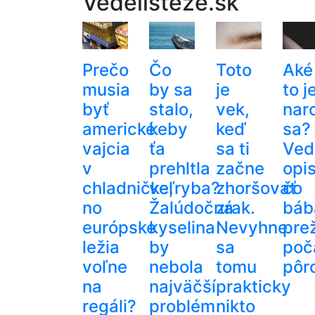
Vedelisteze.sk
Prečo
Čo
Toto
Aké
musia
by sa
je
to j
byť
stalo,
vek,
nar
americké
keby
keď
sa?
vajcia
ťa
sa ti
Ved
v
prehltla
začne
opis
chladničke,
veľryba?
zhoršovať
čo
no
Žalúdočná
zrak.
báb
európske
kyselina
Nevyhne
pre
ležia
by
sa
poč
voľne
nebola
tomu
pôr
na
najväčší
prakticky
regáli?
problém
nikto