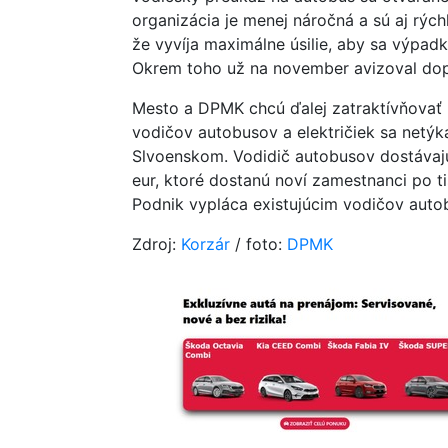
organizácia je menej náročná a sú aj rých
že vyvíja maximálne úsilie, aby sa výpadk
Okrem toho už na november avizoval dopr
Mesto a DPMK chcú ďalej zatraktívňovať
vodičov autobusov a električiek sa netýka
Slvoenskom. Vodidič autobusov dostávajú 
eur, ktoré dostanú noví zamestnanci po t
Podnik vypláca existujúcim vodičov autob
Zdroj:
Korzár
/ foto:
DPMK