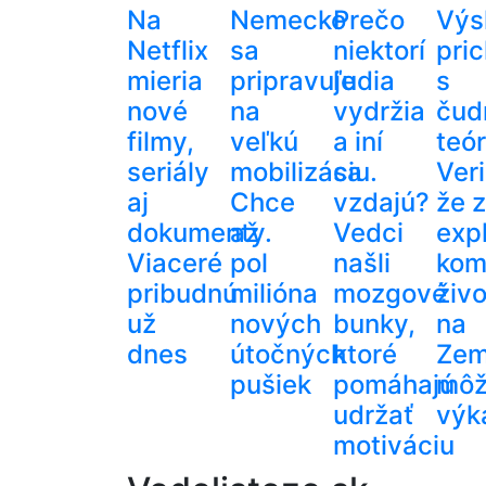
Na
Nemecko
Prečo
Výs
Netflix
sa
niektorí
pri
mieria
pripravuje
ľudia
s
nové
na
vydržia
čud
filmy,
veľkú
a iní
teó
seriály
mobilizáciu.
sa
Veri
aj
Chce
vzdajú?
že 
dokumenty.
až
Vedci
exp
Viaceré
pol
našli
kom
pribudnú
milióna
mozgové
živ
už
nových
bunky,
na
dnes
útočných
ktoré
Zem
pušiek
pomáhajú
mô
udržať
výk
motiváciu