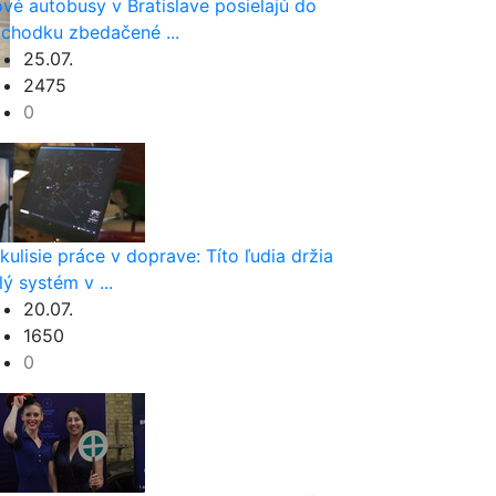
vé autobusy v Bratislave posielajú do
chodku zbedačené ...
25.07.
2475
0
kulisie práce v doprave: Títo ľudia držia
lý systém v ...
20.07.
1650
0