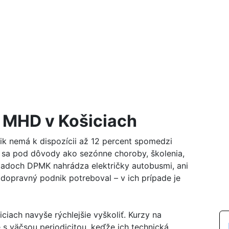
 MHD v Košiciach
k nemá k dispozícii až 12 percent spomedzi
i sa pod dôvody ako sezónne choroby, školenia,
ípadoch DPMK nahrádza električky autobusmi, ani
 dopravný podnik potreboval – v ich prípade je
ach navyše rýchlejšie vyškoliť. Kurzy na
s väčsou periodicitou, keďže ich technická