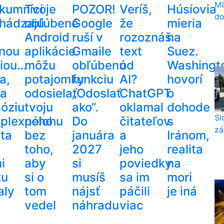
Mô
kumníci
Tvoje
POZOR!
Veríš,
Húsíovia
do
chádzajú
obľúbené
Google
že
mieria
Android
ruší v
rozoznáš
na
nou
aplikácie
Gmaile
text
Suez.
riou…
môžu
obľúbenú
od
Washingt
a,
potajomky
funkciu
AI?
hovorí
za
odosielať
„Odoslať
ChatGPT
o
lóziu
tvoju
ako“.
oklamal
dohode
Sl
plexného
polohu
Do
čitateľov
s
zá
ota
bez
januára
a
Iránom,
toho,
2027
jeho
realita
i
aby
si
poviedky
na
žu
si o
musíš
sa im
mori
aly
tom
nájsť
páčili
je iná
vedel
náhradu
viac