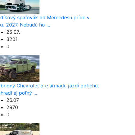
díkový spaľovák od Mercedesu príde v
ku 2027. Nebudú ho ...
25.07.
3201
0
bridný Chevrolet pre armádu jazdí potichu.
hradí aj poľný ...
26.07.
2970
0