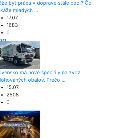
že byť práca v doprave stále cool? Čo
káže mladých ...
17.07.
1683
0
on
ovensko má nové špeciály na zvoz
lohovaných obalov. Prečo ...
15.07.
2508
0