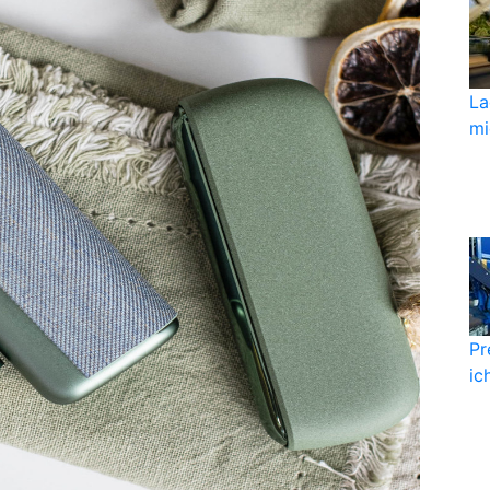
La
mi
Pr
ic