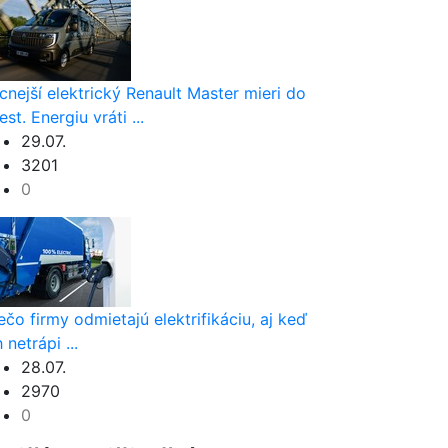
cnejší elektrický Renault Master mieri do
est. Energiu vráti ...
29.07.
3201
0
ečo firmy odmietajú elektrifikáciu, aj keď
h netrápi ...
28.07.
2970
0