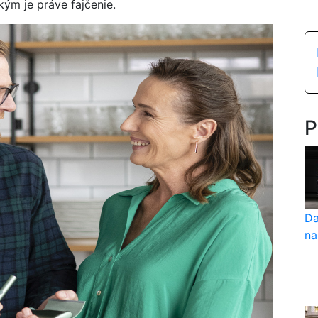
ým je práve fajčenie.
P
Da
na