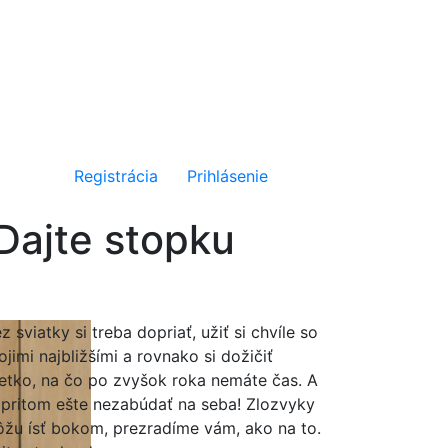
Registrácia
Prihlásenie
 Dajte stopku
z sviatky si treba dopriať, užiť si chvíle so
ojimi najbližšími a rovnako si dožičiť
etko, na čo po zvyšok roka nemáte čas. A
pritom ešte nezabúdať na seba! Zlozvyky
žu ísť bokom, prezradíme vám, ako na to.