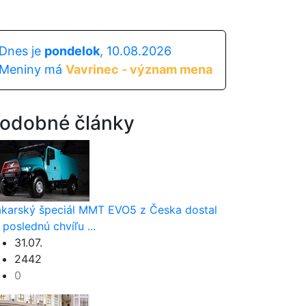
Dnes je
pondelok
, 10.08.2026
Meniny má
Vavrinec - význam mena
odobné články
karský špeciál MMT EVO5 z Česka dostal
 poslednú chvíľu ...
31.07.
2442
0