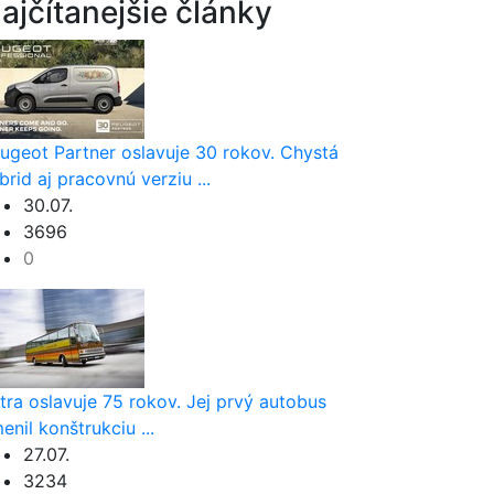
ajčítanejšie články
ugeot Partner oslavuje 30 rokov. Chystá
brid aj pracovnú verziu ...
30.07.
3696
0
tra oslavuje 75 rokov. Jej prvý autobus
enil konštrukciu ...
27.07.
3234