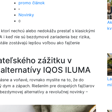
promo článok
Novinky
0
Ak
kv
i, ktorí nechcú alebo nedokážu prestať s klasickými
A i keď nie sú bezdymové zariadenia bez rizika,
stále zostávajú lepšou voľbou ako fajčenie
ateľského zážitku v
alternatívy IQOS ILUMA
La
krásne a voňavé, rovnako myslite na to, že do
mi
ový dym a zápach. Riešením pre dospelých fajčiarov
zdymovej alternatívy a revolučnej novinky –