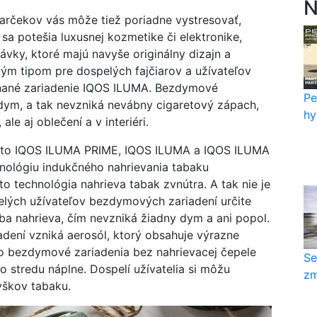
N
rčekov vás môže tiež poriadne vystresovať,
sa potešia luxusnej kozmetike či elektronike,
ávky, ktoré majú navyše originálny dizajn a
ým tipom pre dospelých fajčiarov a užívateľov
nané zariadenie IQOS ILUMA. Bezdymové
Pe
dym, a tak nevzniká nevábny cigaretový zápach,
hy
le aj oblečení a v interiéri.
a to IQOS ILUMA PRIME, IQOS ILUMA a IQOS ILUMA
hnológiu indukčného nahrievania tabaku
chnológia nahrieva tabak zvnútra. A tak nie je
pelých užívateľov bezdymových zariadení určite
iba nahrieva, čím nevzniká žiadny dym a ani popol.
dení vzniká aerosól, ktorý obsahuje výrazne
to bezdymové zariadenia bez nahrievacej čepele
Se
o stredu náplne. Dospelí užívatelia si môžu
zm
yškov tabaku.