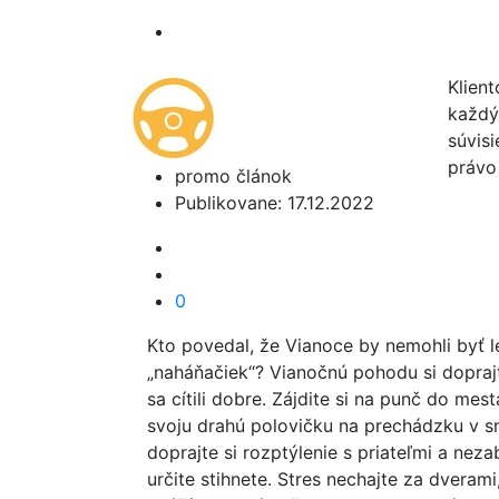
Klien
každý,
súvis
právo
promo článok
Publikovane: 17.12.2022
0
Kto povedal, že Vianoce by nemohli byť l
„naháňačiek“? Vianočnú pohodu si doprajt
sa cítili dobre. Zájdite si na punč do mes
svoju drahú polovičku na prechádzku v sne
doprajte si rozptýlenie s priateľmi a nez
určite stihnete. Stres nechajte za dveram