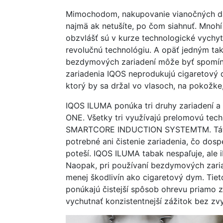
Mimochodom, nakupovanie vianočných da
najmä ak netušíte, po čom siahnuť. Mnohí 
obzvlášť sú v kurze technologické vychyt
revolučnú technológiu. A opäť jedným tak
bezdymových zariadení môže byť spomí
zariadenia IQOS neprodukujú cigaretový 
ktorý by sa držal vo vlasoch, na pokožke, a
IQOS ILUMA ponúka tri druhy zariadení 
ONE. Všetky tri využívajú prelomovú tec
SMARTCORE INDUCTION SYSTEMTM. Táto te
potrebné ani čistenie zariadenia, čo dos
poteší. IQOS ILUMA tabak nespaľuje, ale 
Naopak, pri používaní bezdymových zaria
menej škodlivín ako cigaretový dym. Tie
ponúkajú čistejší spôsob ohrevu priamo z
vychutnať konzistentnejší zážitok bez zv