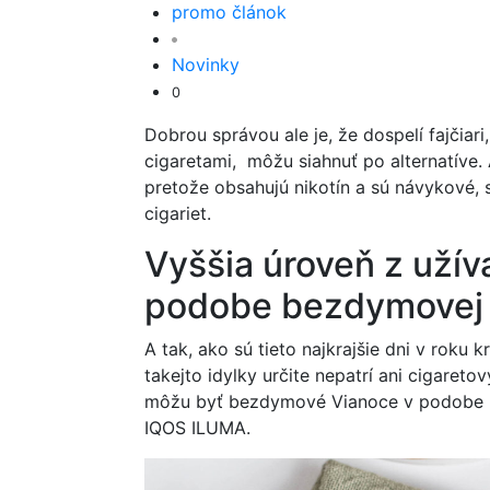
promo článok
Novinky
0
Dobrou správou ale je, že dospelí fajčiar
cigaretami, môžu siahnuť po alternatíve. 
pretože obsahujú nikotín a sú návykové, 
cigariet.
Vyššia úroveň z užív
podobe bezdymovej 
A tak, ako sú tieto najkrajšie dni v roku 
takejto idylky určite nepatrí ani cigaret
môžu byť bezdymové Vianoce v podobe be
IQOS ILUMA.