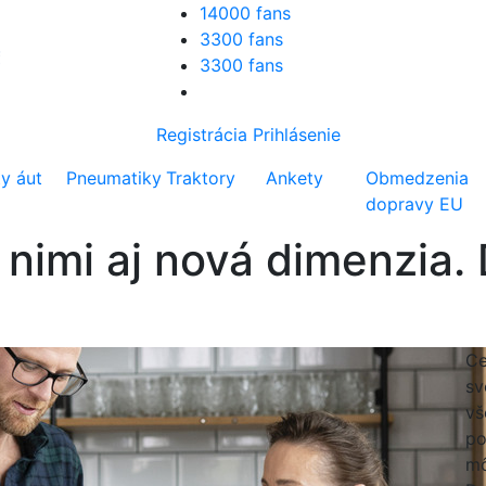
14000 fans
3300 fans
3300 fans
Registrácia
Prihlásenie
ty áut
Pneumatiky
Traktory
Ankety
Obmedzenia
dopravy EU
 nimi aj nová dimenzia.
Ce
sv
vš
po
mô