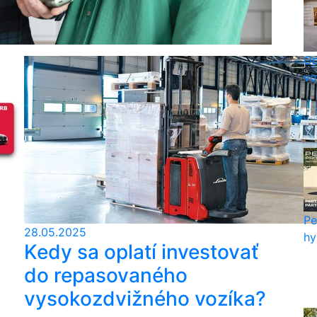
Op
vo
Pe
28.05.2025
hy
Kedy sa oplatí investovať
do repasovaného
vysokozdvižného vozíka?