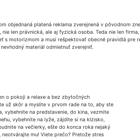
tom objednaná platená reklama zverejnená v pôvodnom zne
 nie len právnická, ale aj fyzická osoba. Teda nie len firma
ieť s motorizmom a musí rešpektovať obecné pravidlá pre 
 nevhodný materiál odmietnuť zverejniť.
en o pokoji a relaxe a bez zbytočných
e už skôr a myslite v prvom rade na to, aby ste
ta, vybehnite na predstavenie, do kina, vezmite
hu, vybehnite na lyže, zájdite si na klzisko,
abudnite na večierky, ešte do konca roka nejaký
i, neotvárajte mu! Viete prečo? Pretože stres