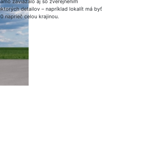
iamo zaviazalo aj so zverejnením
ektorých detailov – napríklad lokalít má byť
0 naprieč celou krajinou.