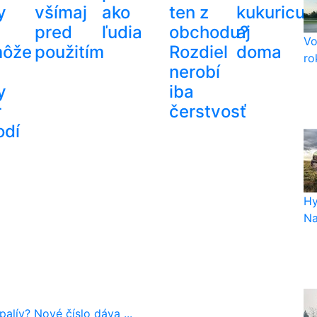
y
všímaj
ako
ten z
kukuricu
pred
ľudia
obchodu?
aj
Vo
ôže
použitím
Rozdiel
doma
ro
nerobí
y
iba
r
čerstvosť
odí
Hy
Na
alív? Nové číslo dáva ...