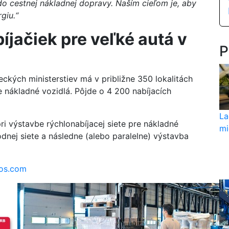
do cestnej nákladnej dopravy. Naším cieľom je, aby
giu.“
íjačiek pre veľké autá v
P
kých ministerstiev má v približne 350 lokalitách
re nákladné vozidlá. Pôjde o 4 200 nabíjacích
La
ri výstavbe rýchlonabíjacej siete pre nákladné
mi
odnej siete a následne (alebo paralelne) výstavba
tos.com