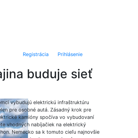
Registrácia
Prihlásenie
jina buduje sieť
mci vybudujú elektrickú infraštruktúru
elen pre osobné autá. Zásadný krok pre
ektrické kamióny spočíva vo vybudovaní
ete vhodných nabíjačiek na elektrický
hon. Nemecko sa k tomuto cieľu najnovšie