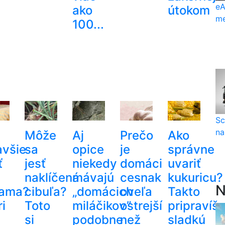
eA
ako
útokom
me
100...
Sc
na
Môže
Aj
Prečo
Ako
avšie
sa
opice
je
správne
ť
jesť
niekedy
domáci
uvariť
naklíčená
mávajú
cesnak
kukuricu?
N
ama?
cibuľa?
„domácich
oveľa
Takto
i
Toto
miláčikov”
ostrejší
pripravíš
si
podobne
než
sladkú