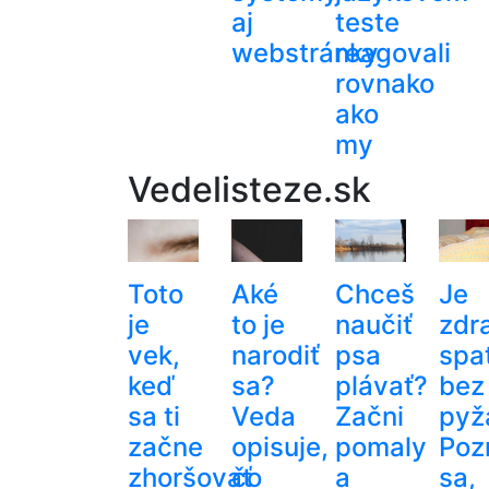
aj
teste
webstránky
reagovali
rovnako
ako
my
Vedelisteze.sk
Toto
Aké
Chceš
Je
je
to je
naučiť
zdr
vek,
narodiť
psa
spa
keď
sa?
plávať?
bez
sa ti
Veda
Začni
pyž
začne
opisuje,
pomaly
Pozr
zhoršovať
čo
a
sa,