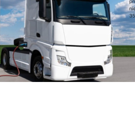
pr
ni
35