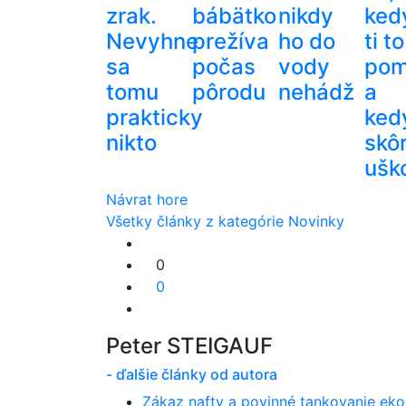
zrak.
bábätko
nikdy
ked
Nevyhne
prežíva
ho do
ti to
sa
počas
vody
pom
tomu
pôrodu
nehádž
a
prakticky
ked
nikto
skô
ušk
Návrat hore
Všetky články z kategórie Novinky
0
0
Peter STEIGAUF
- ďalšie články od autora
Zákaz nafty a povinné tankovanie ekop