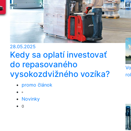
Pr
ic
28.05.2025
Kedy sa oplatí investovať
do repasovaného
Vo
vysokozdvižného vozíka?
ro
promo článok
Novinky
0