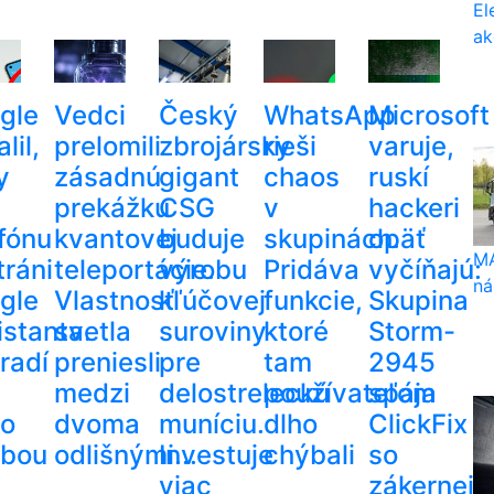
El
ak
gle
Vedci
Český
WhatsApp
Microsoft
lil,
prelomili
zbrojársky
rieši
varuje,
y
zásadnú
gigant
chaos
ruskí
prekážku
CSG
v
hackeri
efónu
kvantovej
buduje
skupinách.
opäť
MA
tráni
teleportácie.
výrobu
Pridáva
vyčíňajú:
ná
gle
Vlastnosť
kľúčovej
funkcie,
Skupina
istanta.
svetla
suroviny
ktoré
Storm-
radí
preniesli
pre
tam
2945
medzi
delostreleckú
používateľom
spája
to
dvoma
muníciu.
dlho
ClickFix
žbou
odlišnými...
Investuje
chýbali
so
viac
zákernejš