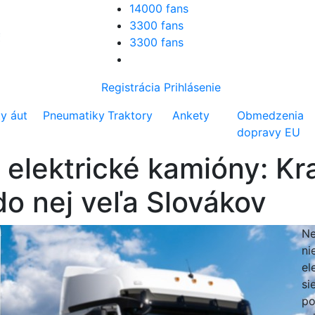
14000 fans
3300 fans
3300 fans
Registrácia
Prihlásenie
ty áut
Pneumatiky
Traktory
Ankety
Obmedzenia
dopravy EU
elektrické kamióny: Kra
 do nej veľa Slovákov
Ne
ni
el
si
po