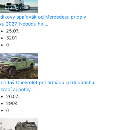
díkový spaľovák od Mercedesu príde v
ku 2027. Nebudú ho ...
25.07.
3201
0
bridný Chevrolet pre armádu jazdí potichu.
hradí aj poľný ...
26.07.
2904
0