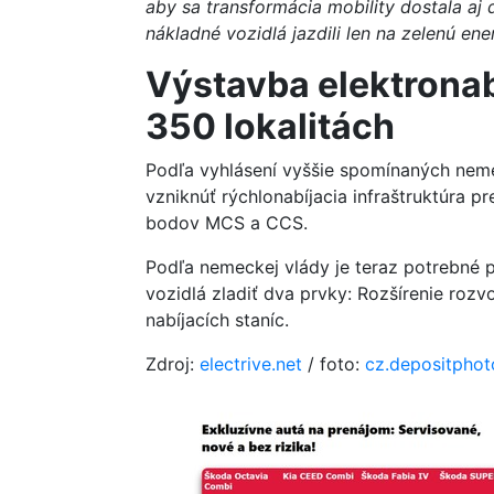
aby sa transformácia mobility dostala aj 
nákladné vozidlá jazdili len na zelenú ener
Výstavba elektronab
350 lokalitách
Podľa vyhlásení vyššie spomínaných nemec
vzniknúť rýchlonabíjacia infraštruktúra p
bodov MCS a CCS.
Podľa nemeckej vlády je teraz potrebné p
vozidlá zladiť dva prvky: Rozšírenie rozv
nabíjacích staníc.
Zdroj:
electrive.net
/ foto:
cz.depositpho