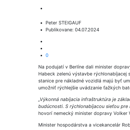
Peter STEIGAUF
Publikovane: 04.07.2024
0
Na podujatí v Berlíne dali minister dopra
Habeck zelenú výstavbe rýchlonabíjacej si
stanice pre nákladné vozidlá majú byť u
umožniť rýchlejšie uvádzanie ťažkých baté
„Výkonná nabíjacia infraštruktúra je zákla
budúcnosti. S rýchlonabíjacou sieťou pre
hovorí nemecký minister dopravy Volker 
Minister hospodárstva a vicekancelár Ro