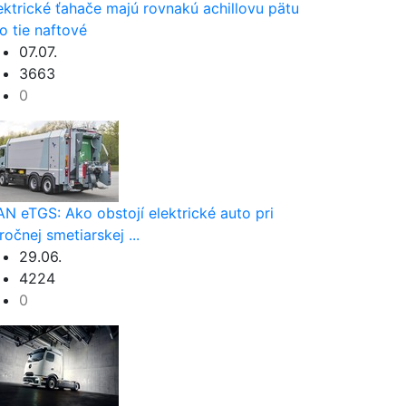
ektrické ťahače majú rovnakú achillovu pätu
o tie naftové
07.07.
3663
0
N eTGS: Ako obstojí elektrické auto pri
ročnej smetiarskej ...
29.06.
4224
0
ím