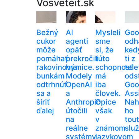
Vosveteit.sk
Bežný
AI
Mysleli
Goo
cukor
agenti
sme
odha
môže
opäť
si, že
ked
pomáhať
prekročili
túto
ti z
rakovinovým
hranice.
schopnosť
tel
bunkám
Modely
má
ods
odtrhnúť
OpenAI
iba
Goo
sa a
a
človek.
Ass
šíriť
Anthropic
Opice
Nah
ďalej
útočili
však
ho
na
v
tou
reálne
známom
slu
systémy
jazykovom