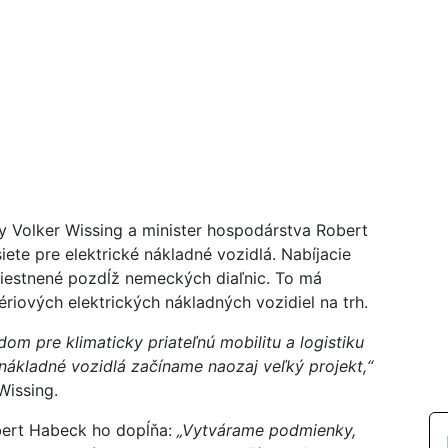
vy Volker Wissing a minister hospodárstva Robert
ete pre elektrické nákladné vozidlá. Nabíjacie
miestnené pozdĺž nemeckých diaľnic. To má
riových elektrických nákladných vozidiel na trh.
dom pre klimaticky priateľnú mobilitu a logistiku
 nákladné vozidlá začíname naozaj veľký projekt,“
Wissing.
bert Habeck ho dopĺňa:
„Vytvárame podmienky,