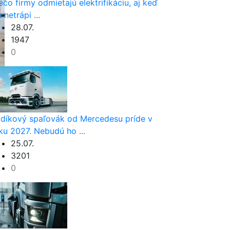
ečo firmy odmietajú elektrifikáciu, aj keď
h netrápi ...
28.07.
1947
0
díkový spaľovák od Mercedesu príde v
ku 2027. Nebudú ho ...
25.07.
3201
0