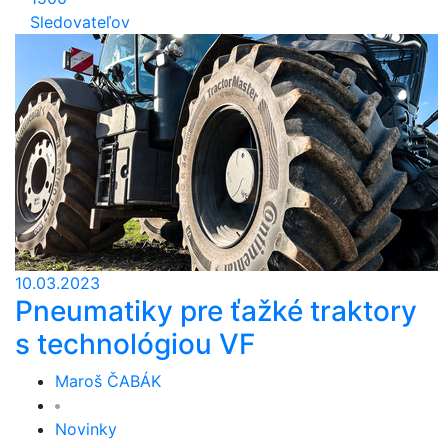
Sledovateľov
10.03.2023
Pneumatiky pre ťažké traktory
s technológiou VF
Maroš ČABÁK
Novinky