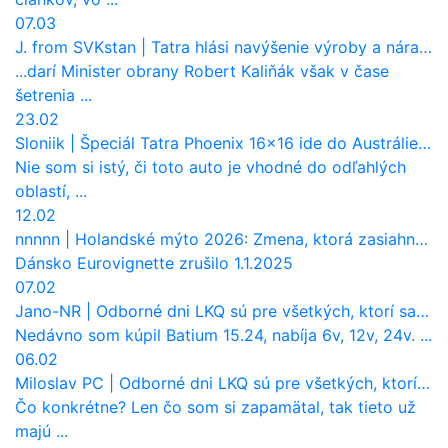
07.03
J. from SVKstan
|
Tatra hlási navýšenie výroby a nárast tržieb. Ktorí odberatelia sú kľúčoví?
...darí Minister obrany Robert Kaliňák však v čase
šetrenia ...
23.02
Sloniik
|
Špeciál Tatra Phoenix 16×16 ide do Austrálie. Na čo bude slúžiť?
Nie som si istý, či toto auto je vhodné do odľahlých
oblastí, ...
12.02
nnnnn
|
Holandské mýto 2026: Zmena, ktorá zasiahne slovenských dopravcov
Dánsko Eurovignette zrušilo 1.1.2025
07.02
Jano-NR
|
Odborné dni LKQ sú pre všetkých, ktorí sa chcú dozvedieť niečo viac
Nedávno som kúpil Batium 15.24, nabíja 6v, 12v, 24v. ...
06.02
Miloslav PC
|
Odborné dni LKQ sú pre všetkých, ktorí sa chcú dozvedieť niečo viac
Čo konkrétne? Len čo som si zapamätal, tak tieto už
majú ...