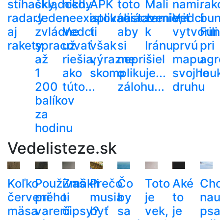
stíhačky,
skladoch.
nikdy
APK
toto
Mali
nami.
rak
radary
Jeden
neexistovali.
aplikáciách
nastavenie,
zamieriť
Vedci
bun
aj
zvládne
Vedci
ti
aby
k
vytvorili
Fun
rakety
spracovať
už
však
si
Iránu
prvú
pri
až
riešia,
výrazne
neprišiel
mapu
agr
1
ako
skomplikuje...
o
svojho
leu
200
túto...
zálohu...
druhu
balíkov
za
hodinu
Vedelisteze.sk
Koľko
Používaš
Zmäkli
Prečo
Čo
Toto
Aké
Ch
červeného
pri
ti
musia
by
je
to
nau
mäsa
varení
čipsy?
byť
sa
vek,
je
ps