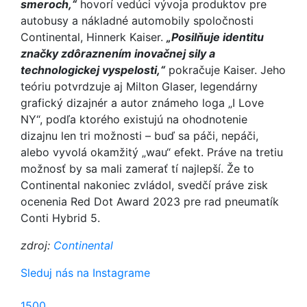
smeroch,“
hovorí vedúci vývoja produktov pre
autobusy a nákladné automobily spoločnosti
Continental, Hinnerk Kaiser.
„Posilňuje identitu
značky zdôraznením inovačnej sily a
technologickej vyspelosti,“
pokračuje Kaiser. Jeho
teóriu potvrdzuje aj Milton Glaser, legendárny
grafický dizajnér a autor známeho loga „I Love
NY“, podľa ktorého existujú na ohodnotenie
dizajnu len tri možnosti – buď sa páči, nepáči,
alebo vyvolá okamžitý „wau“ efekt. Práve na tretiu
možnosť by sa mali zamerať tí najlepší. Že to
Continental nakoniec zvládol, svedčí práve zisk
ocenenia Red Dot Award 2023 pre rad pneumatík
Conti Hybrid 5.
zdroj:
Continental
Sleduj nás na Instagrame
1500