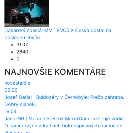
Dakarský špeciál MMT EVO5 z Česka dostal na
poslednú chvíľu ...
31.07.
2640
0
NAJNOVŠIE KOMENTÁRE
nové
staršie
02.06
Jozef Gatial
|
Buldozéry v Černobyle: Prečo zahrabávali Červený les pod zem?
Dobry clanok.
19.04
Jano-NR
|
Mercedes-Benz MirrorCam rozširuje vodičovi výhľad a uberá autobusom odpor vzduchu
O kamerových zrkadlách bolo napísaných bambilión
článkov, vo ...