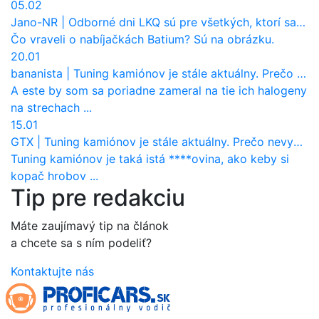
05.02
Jano-NR
|
Odborné dni LKQ sú pre všetkých, ktorí sa chcú dozvedieť niečo viac
Čo vraveli o nabíjačkách Batium? Sú na obrázku.
20.01
bananista
|
Tuning kamiónov je stále aktuálny. Prečo nevyhynul ako pri osobákoch?
A este by som sa poriadne zameral na tie ich halogeny
na strechach ...
15.01
GTX
|
Tuning kamiónov je stále aktuálny. Prečo nevyhynul ako pri osobákoch?
Tuning kamiónov je taká istá ****ovina, ako keby si
kopač hrobov ...
Tip pre redakciu
Máte zaujímavý tip na článok
a chcete sa s ním podeliť?
Kontaktujte nás