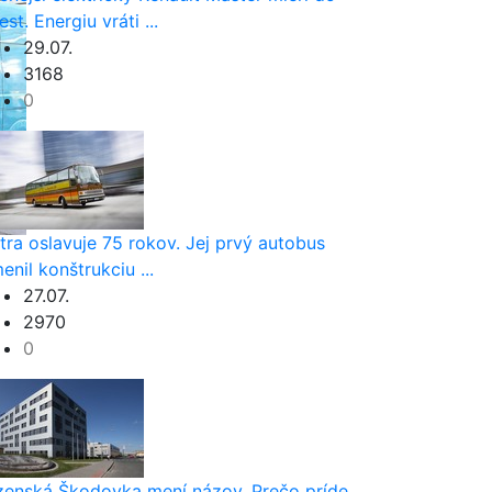
est. Energiu vráti ...
29.07.
3168
0
tra oslavuje 75 rokov. Jej prvý autobus
enil konštrukciu ...
27.07.
2970
0
zenská Škodovka mení názov. Prečo príde