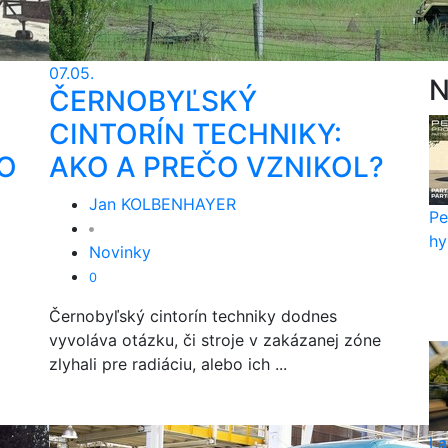
07.05.
N
ČERNOBYĽSKÝ
CINTORÍN TECHNIKY:
PO
AKO A PREČO VZNIKOL?
Jan KOLBENHAYER
Pe
hy
Novinky
0
Černobyľský cintorín techniky dodnes
vyvoláva otázku, či stroje v zakázanej zóne
zlyhali pre radiáciu, alebo ich ...
La