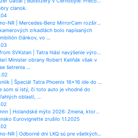
zef Gatial
|
Buldozéry v Černobyle: Prečo zahrabávali Červený les pod zem?
bry clanok.
.04
no-NR
|
Mercedes-Benz MirrorCam rozširuje vodičovi výhľad a uberá autobusom odpor vzduchu
kamerových zrkadlách bolo napísaných
mbilión článkov, vo ...
.03
 from SVKstan
|
Tatra hlási navýšenie výroby a nárast tržieb. Ktorí odberatelia sú kľúčoví?
.darí Minister obrany Robert Kaliňák však v
se šetrenia ...
.02
oniik
|
Špeciál Tatra Phoenix 16×16 ide do Austrálie. Na čo bude slúžiť?
e som si istý, či toto auto je vhodné do
ľahlých oblastí, ...
.02
nnn
|
Holandské mýto 2026: Zmena, ktorá zasiahne slovenských dopravcov
nsko Eurovignette zrušilo 1.1.2025
.02
no-NR
|
Odborné dni LKQ sú pre všetkých, ktorí sa chcú dozvedieť niečo viac