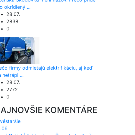
 o okrídlený ...
28.07.
2838
0
ečo firmy odmietajú elektrifikáciu, aj keď
h netrápi ...
28.07.
2772
0
AJNOVŠIE KOMENTÁRE
vé
staršie
.06