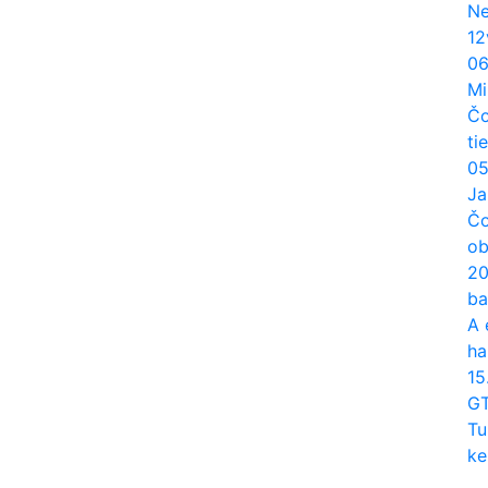
Ne
12
06
Mi
Čo
ti
05
Ja
Čo
ob
20
ba
A 
ha
15
G
Tu
ke