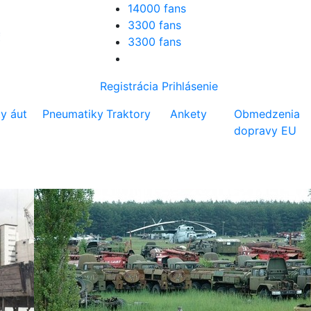
14000 fans
3300 fans
3300 fans
Registrácia
Prihlásenie
ty áut
Pneumatiky
Traktory
Ankety
Obmedzenia
dopravy EU