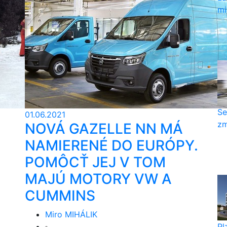
mi
Se
01.06.2021
zm
NOVÁ GAZELLE NN MÁ
NAMIERENÉ DO EURÓPY.
POMÔCŤ JEJ V TOM
MAJÚ MOTORY VW A
CUMMINS
Miro MIHÁLIK
Pl