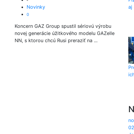
Novinky
aj
0
Koncern GAZ Group spustil sériovú výrobu
novej generácie úžitkového modelu GAZelle
NN, s ktorou chcú Rusi preraziť na ...
Pr
ic
N
no
02