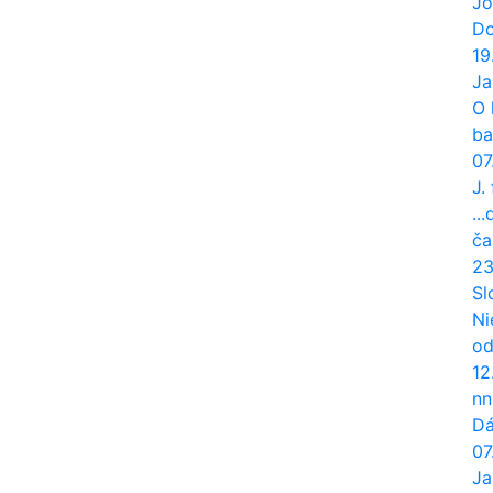
Jo
Do
19
Ja
O 
ba
07
J.
..
ča
23
Sl
Ni
od
12
nn
Dá
07
Ja