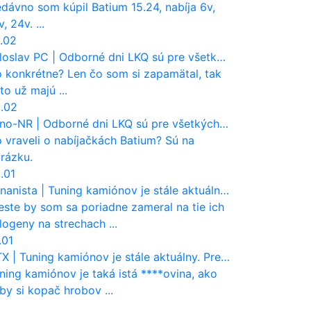
dávno som kúpil Batium 15.24, nabíja 6v,
v, 24v. ...
.02
loslav PC
|
Odborné dni LKQ sú pre všetkých, ktorí sa chcú dozvedieť niečo viac
 konkrétne? Len čo som si zapamätal, tak
eto už majú ...
.02
no-NR
|
Odborné dni LKQ sú pre všetkých, ktorí sa chcú dozvedieť niečo viac
 vraveli o nabíjačkách Batium? Sú na
rázku.
.01
nanista
|
Tuning kamiónov je stále aktuálny. Prečo nevyhynul ako pri osobákoch?
este by som sa poriadne zameral na tie ich
logeny na strechach ...
.01
TX
|
Tuning kamiónov je stále aktuálny. Prečo nevyhynul ako pri osobákoch?
ning kamiónov je taká istá ****ovina, ako
by si kopač hrobov ...