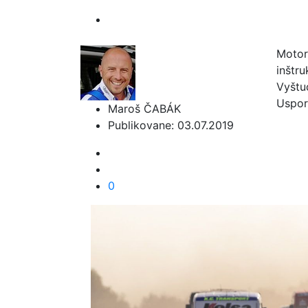
Motori
inštr
Vyštu
Uspori
Maroš ČABÁK
Publikovane: 03.07.2019
0