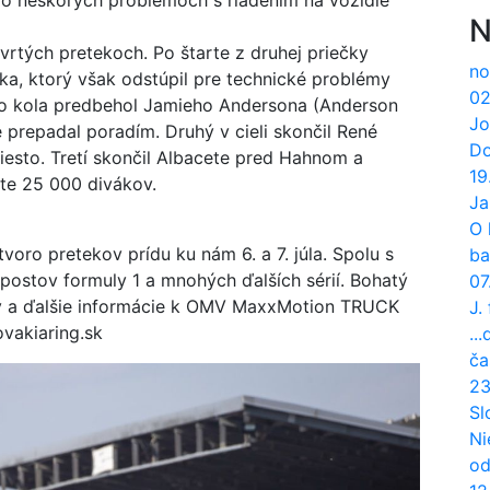
u po neskorých problémoch s riadením na vozidle
N
vrtých pretekoch. Po štarte z druhej priečky
no
a, ktorý však odstúpil pre technické problémy
02
ho kola predbehol Jamieho Andersona (Anderson
Jo
 prepadal poradím. Druhý v cieli skončil René
Do
miesto. Tretí skončil Albacete pred Hahnom a
19
te 25 000 divákov.
Ja
O 
voro pretekov prídu ku nám 6. a 7. júla. Spolu s
ba
opostov formuly 1 a mnohých ďalších sérií. Bohatý
07
y a ďalšie informácie k OMV MaxxMotion TRUCK
J.
vakiaring.sk
..
ča
23
Sl
Ni
od