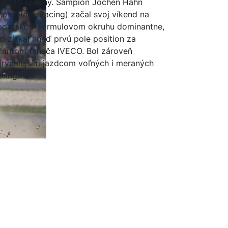
dujatí sezóny. Šampión Jochen Hahn
eam Hahn Racing) začal svoj víkend na
ďarskom formulovom okruhu dominantne,
ď získal hneď prvú pole position za
lantom ťahača IVECO. Bol zároveň
jrýchlejším jazdcom voľných i meraných
éningov.