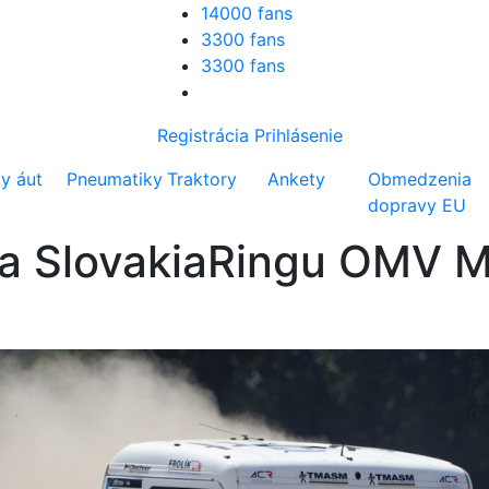
14000 fans
3300 fans
3300 fans
Registrácia
Prihlásenie
ty áut
Pneumatiky
Traktory
Ankety
Obmedzenia
dopravy EU
 na SlovakiaRingu OMV 
6.
FI
(F
pr
Hu