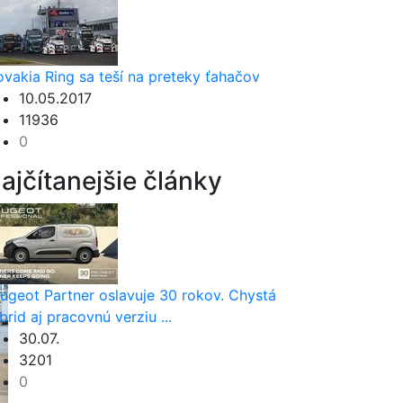
ovakia Ring sa teší na preteky ťahačov
10.05.2017
11936
0
ajčítanejšie články
ugeot Partner oslavuje 30 rokov. Chystá
brid aj pracovnú verziu ...
30.07.
3201
0