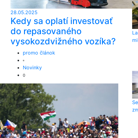
28.05.2025
Kedy sa oplatí investovať
do repasovaného
La
vysokozdvižného vozíka?
mi
promo článok
Novinky
0
Se
zm