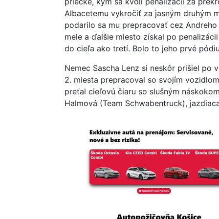
priečke, kým sa kvôli penalizácii za pre
Albacetemu vykročiť za jasným druhým mi
podarilo sa mu prepracovať cez Andreho 
mele a ďalšie miesto získal po penalizác
do cieľa ako tretí. Bolo to jeho prvé pód
Nemec Sascha Lenz si neskôr prišiel po v
2. miesta prepracoval so svojím vozidlo
preťal cieľovú čiaru so slušným náskokom 
Halmová (Team Schwabentruck), jazdiaca