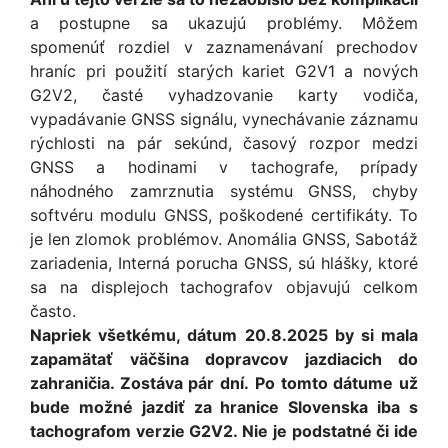
a postupne sa ukazujú problémy. Môžem
spomenúť rozdiel v zaznamenávaní prechodov
hraníc pri použití starých kariet G2V1 a nových
G2V2, časté vyhadzovanie karty vodiča,
vypadávanie GNSS signálu, vynechávanie záznamu
rýchlosti na pár sekúnd, časový rozpor medzi
GNSS a hodinami v tachografe, prípady
náhodného zamrznutia systému GNSS, chyby
softvéru modulu GNSS, poškodené certifikáty. To
je len zlomok problémov. Anomália GNSS, Sabotáž
zariadenia, Interná porucha GNSS, sú hlášky, ktoré
sa na displejoch tachografov objavujú celkom
často.
Napriek všetkému, dátum 20.8.2025 by si mala
zapamätať väčšina dopravcov jazdiacich do
zahraničia. Zostáva pár dní.
Po tomto dátume už
bude možné jazdiť za hranice Slovenska iba s
tachografom verzie G2V2. Nie je podstatné či ide