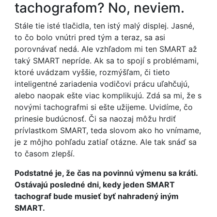
tachografom? No, neviem.
Stále tie isté tlačidla, ten istý malý displej. Jasné,
to čo bolo vnútri pred tým a teraz, sa asi
porovnávať nedá. Ale vzhľadom mi ten SMART až
taký SMART nepríde. Ak sa to spojí s problémami,
ktoré uvádzam vyššie, rozmýšľam, či tieto
inteligentné zariadenia vodičovi prácu uľahčujú,
alebo naopak ešte viac komplikujú. Zdá sa mi, že s
novými tachografmi si ešte užijeme. Uvidíme, čo
prinesie budúcnosť. Či sa naozaj môžu hrdiť
prívlastkom SMART, teda slovom ako ho vnímame,
je z môjho pohľadu zatiaľ otázne. Ale tak snáď sa
to časom zlepší.
Podstatné je, že čas na povinnú výmenu sa kráti.
Ostávajú posledné dni, kedy jeden SMART
tachograf bude musieť byť nahradený iným
SMART.