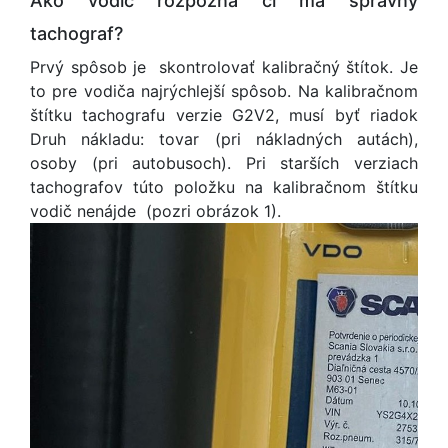
Ako vodič rozpozná či má správny
tachograf?
Prvý spôsob je skontrolovať kalibračný štítok. Je
to pre vodiča najrýchlejší spôsob. Na kalibračnom
štítku tachografu verzie G2V2, musí byť riadok
Druh nákladu: tovar (pri nákladných autách),
osoby (pri autobusoch). Pri starších verziach
tachografov túto položku na kalibračnom štítku
vodič nenájde (pozri obrázok 1).