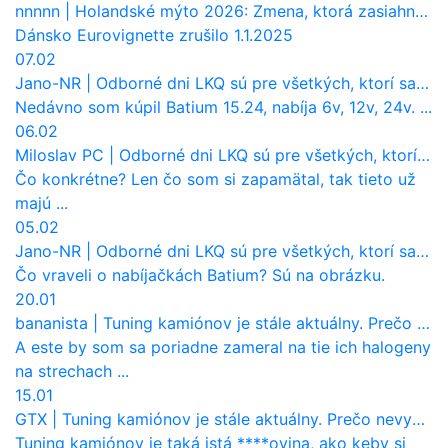
nnnnn
|
Holandské mýto 2026: Zmena, ktorá zasiahne slovenských dopravcov
Dánsko Eurovignette zrušilo 1.1.2025
07.02
Jano-NR
|
Odborné dni LKQ sú pre všetkých, ktorí sa chcú dozvedieť niečo viac
Nedávno som kúpil Batium 15.24, nabíja 6v, 12v, 24v. ...
06.02
Miloslav PC
|
Odborné dni LKQ sú pre všetkých, ktorí sa chcú dozvedieť niečo viac
Čo konkrétne? Len čo som si zapamätal, tak tieto už
majú ...
05.02
Jano-NR
|
Odborné dni LKQ sú pre všetkých, ktorí sa chcú dozvedieť niečo viac
Čo vraveli o nabíjačkách Batium? Sú na obrázku.
20.01
bananista
|
Tuning kamiónov je stále aktuálny. Prečo nevyhynul ako pri osobákoch?
A este by som sa poriadne zameral na tie ich halogeny
na strechach ...
15.01
GTX
|
Tuning kamiónov je stále aktuálny. Prečo nevyhynul ako pri osobákoch?
Tuning kamiónov je taká istá ****ovina, ako keby si