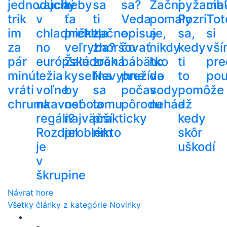
jednoduchý
vajcia
keby
sa
sa?
Začni
pyžama
cib
trik
v
ťa
ti
Veda
pomaly
Pozri
Tot
im
chladničke,
prehltla
začne
opisuje,
a
sa,
si
za
no
veľryba?
zhoršovať
čo
nikdy
kedy
vší
pár
európske
Žalúdočná
zrak.
bábätko
ho
ti
pre
minút
ležia
kyselina
Nevyhne
prežíva
do
to
pou
vráti
voľne
by
sa
počas
vody
pomôže
chrumkavosť
na
nebola
tomu
pôrodu
nehádž
a
regáli?
najväčší
prakticky
kedy
Rozdiel
problém
nikto
skôr
je
uškodí
v
škrupine
Návrat hore
Všetky články z kategórie Novinky