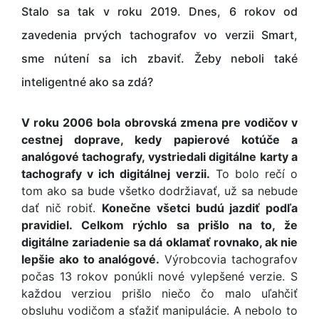
Stalo sa tak v roku 2019. Dnes, 6 rokov od
zavedenia prvých tachografov vo verzii Smart,
sme nútení sa ich zbaviť. Žeby neboli také
inteligentné ako sa zdá?
V roku 2006 bola obrovská zmena pre vodičov v
cestnej doprave, kedy papierové kotúče a
analógové tachografy, vystriedali digitálne karty a
tachografy v ich digitálnej verzii.
To bolo rečí o
tom ako sa bude všetko dodržiavať, už sa nebude
dať nič robiť.
Konečne všetci budú jazdiť podľa
pravidiel. Celkom rýchlo sa prišlo na to, že
digitálne zariadenie sa dá oklamať rovnako, ak nie
lepšie ako to analógové.
Výrobcovia tachografov
počas 13 rokov ponúkli nové vylepšené verzie. S
každou verziou prišlo niečo čo malo uľahčiť
obsluhu vodičom a sťažiť manipulácie. A nebolo to