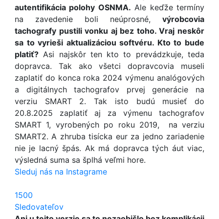
autentifikácia polohy OSNMA.
Ale keďže termíny
na zavedenie boli neúprosné,
výrobcovia
tachografy pustili vonku aj bez toho. Vraj neskôr
sa to vyrieši aktualizáciou softvéru. Kto to bude
platiť?
Asi najskôr ten kto to prevádzkuje, teda
dopravca. Tak ako všetci dopravcovia museli
zaplatiť do konca roka 2024 výmenu analógových
a digitálnych tachografov prvej generácie na
verziu SMART 2. Tak isto budú musieť do
20.8.2025 zaplatiť aj za výmenu tachografov
SMART 1, vyrobených po roku 2019, na verziu
SMART2. A zhruba tisícka eur za jedno zariadenie
nie je lacný špás. Ak má dopravca tých áut viac,
výsledná suma sa šplhá veľmi hore.
Sleduj nás na Instagrame
1500
Sledovateľov
Ani u tejto verzie sa to nezaobišlo bez komplikácii