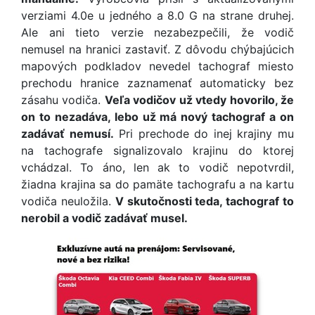
verziami 4.0e u jedného a 8.0 G na strane druhej.
Ale ani tieto verzie nezabezpečili, že vodič
nemusel na hranici zastaviť. Z dôvodu chýbajúcich
mapových podkladov nevedel tachograf miesto
prechodu hranice zaznamenať automaticky bez
zásahu vodiča.
Veľa vodičov už vtedy hovorilo, že
on to nezadáva, lebo už má nový tachograf a on
zadávať nemusí.
Pri prechode do inej krajiny mu
na tachografe signalizovalo krajinu do ktorej
vchádzal. To áno, len ak to vodič nepotvrdil,
žiadna krajina sa do pamäte tachografu a na kartu
vodiča neuložila.
V skutočnosti teda, tachograf to
nerobil a vodič zadávať musel.