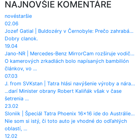
NAJNOVŠIE KOMENTÁRE
nové
staršie
02.06
Jozef Gatial
|
Buldozéry v Černobyle: Prečo zahrabávali Červený les pod zem?
Dobry clanok.
19.04
Jano-NR
|
Mercedes-Benz MirrorCam rozširuje vodičovi výhľad a uberá autobusom odpor vzduchu
O kamerových zrkadlách bolo napísaných bambilión
článkov, vo ...
07.03
J. from SVKstan
|
Tatra hlási navýšenie výroby a nárast tržieb. Ktorí odberatelia sú kľúčoví?
...darí Minister obrany Robert Kaliňák však v čase
šetrenia ...
23.02
Sloniik
|
Špeciál Tatra Phoenix 16×16 ide do Austrálie. Na čo bude slúžiť?
Nie som si istý, či toto auto je vhodné do odľahlých
oblastí, ...
12.02