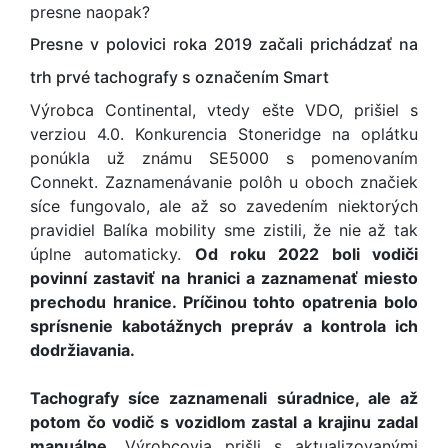
presne naopak?
Presne v polovici roka 2019 začali prichádzať na
trh prvé tachografy s označením Smart
Výrobca Continental, vtedy ešte VDO, prišiel s
verziou 4.0. Konkurencia Stoneridge na oplátku
ponúkla už známu SE5000 s pomenovaním
Connekt. Zaznamenávanie polôh u oboch značiek
síce fungovalo, ale až so zavedením niektorých
pravidiel Balíka mobility sme zistili, že nie až tak
úplne automaticky.
Od roku 2022 boli vodiči
povinní zastaviť na hranici a zaznamenať miesto
prechodu hranice. Príčinou tohto opatrenia bolo
sprísnenie kabotážnych prepráv a kontrola ich
dodržiavania.
Tachografy síce zaznamenali súradnice, ale až
potom čo vodič s vozidlom zastal a krajinu zadal
manuálne.
Výrobcovia prišli s aktualizovanými