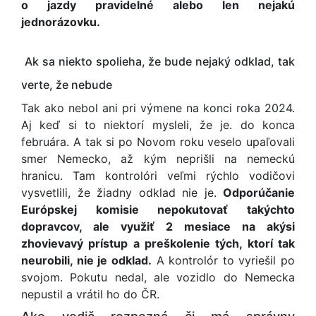
o jazdy pravidelné alebo len nejakú
jednorázovku.
Ak sa niekto spolieha, že bude nejaký odklad, tak
verte, že nebude
Tak ako nebol ani pri výmene na konci roka 2024.
Aj keď si to niektorí mysleli, že je. do konca
februára. A tak si po Novom roku veselo upaľovali
smer Nemecko, až kým neprišli na nemeckú
hranicu. Tam kontrolóri veľmi rýchlo vodičovi
vysvetlili, že žiadny odklad nie je.
Odporúčanie
Európskej komisie nepokutovať takýchto
dopravcov, ale využiť 2 mesiace na akýsi
zhovievavý prístup a preškolenie tých, ktorí tak
neurobili, nie je odklad.
A kontrolór to vyriešil po
svojom. Pokutu nedal, ale vozidlo do Nemecka
nepustil a vrátil ho do ČR.