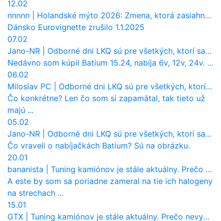
12.02
nnnnn
|
Holandské mýto 2026: Zmena, ktorá zasiahne slovenských dopravcov
Dánsko Eurovignette zrušilo 1.1.2025
07.02
Jano-NR
|
Odborné dni LKQ sú pre všetkých, ktorí sa chcú dozvedieť niečo viac
Nedávno som kúpil Batium 15.24, nabíja 6v, 12v, 24v. ...
06.02
Miloslav PC
|
Odborné dni LKQ sú pre všetkých, ktorí sa chcú dozvedieť niečo viac
Čo konkrétne? Len čo som si zapamätal, tak tieto už
majú ...
05.02
Jano-NR
|
Odborné dni LKQ sú pre všetkých, ktorí sa chcú dozvedieť niečo viac
Čo vraveli o nabíjačkách Batium? Sú na obrázku.
20.01
bananista
|
Tuning kamiónov je stále aktuálny. Prečo nevyhynul ako pri osobákoch?
A este by som sa poriadne zameral na tie ich halogeny
na strechach ...
15.01
GTX
|
Tuning kamiónov je stále aktuálny. Prečo nevyhynul ako pri osobákoch?