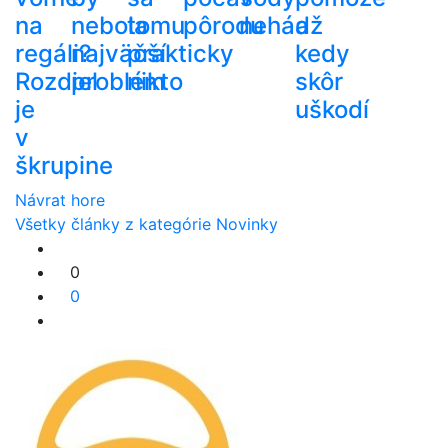
na
nebola
tomu
pôrodu
nehádž
a
regáli?
najväčší
prakticky
kedy
Rozdiel
problém
nikto
skôr
je
uškodí
v
škrupine
Návrat hore
Všetky články z kategórie Novinky
0
0