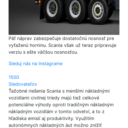
Päť náprav zabezpečuje dostatočnú nosnosť pre
vyťaženú horninu. Scania však už teraz pripravuje
verziu s ešte väčšou nosnosťou.
Sleduj nás na Instagrame
1500
Sledovateľov
Ťažobné riešenia Scania s menšími nákladnými
vozidlami civilnej triedy majú tiež celkové
potenciálne výhody oproti tradičným nákladným
nákladným vozidlám v tomto odvetví, a to z
hľadiska emisií aj produktivity. Využitím
autonómnych nákladných áut možno znížiť