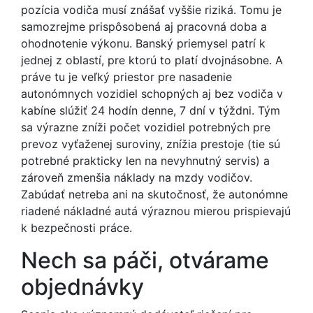
pozícia vodiča musí znášať vyššie riziká. Tomu je
samozrejme prispôsobená aj pracovná doba a
ohodnotenie výkonu. Banský priemysel patrí k
jednej z oblastí, pre ktorú to platí dvojnásobne. A
práve tu je veľký priestor pre nasadenie
autonómnych vozidiel schopných aj bez vodiča v
kabíne slúžiť 24 hodín denne, 7 dní v týždni. Tým
sa výrazne zníži počet vozidiel potrebných pre
prevoz vyťaženej suroviny, znížia prestoje (tie sú
potrebné prakticky len na nevyhnutný servis) a
zároveň zmenšia náklady na mzdy vodičov.
Zabúdať netreba ani na skutočnosť, že autonómne
riadené nákladné autá výraznou mierou prispievajú
k bezpečnosti práce.
Nech sa páči, otvárame
objednávky