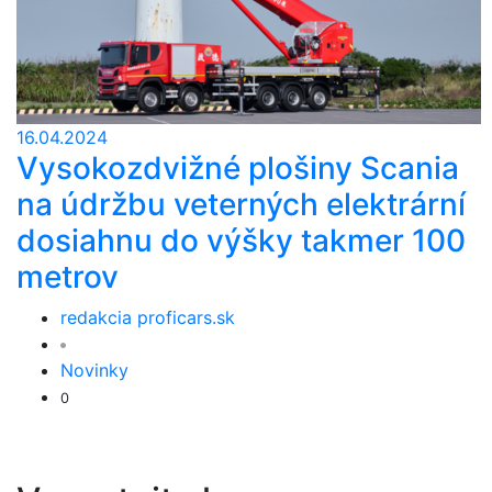
16.04.2024
Vysokozdvižné plošiny Scania
na údržbu veterných elektrární
dosiahnu do výšky takmer 100
metrov
redakcia proficars.sk
Novinky
0