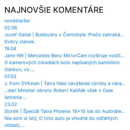
NAJNOVŠIE KOMENTÁRE
nové
staršie
02.06
Jozef Gatial
|
Buldozéry v Černobyle: Prečo zahrabávali Červený les pod zem?
Dobry clanok.
19.04
Jano-NR
|
Mercedes-Benz MirrorCam rozširuje vodičovi výhľad a uberá autobusom odpor vzduchu
O kamerových zrkadlách bolo napísaných bambilión
článkov, vo ...
07.03
J. from SVKstan
|
Tatra hlási navýšenie výroby a nárast tržieb. Ktorí odberatelia sú kľúčoví?
...darí Minister obrany Robert Kaliňák však v čase
šetrenia ...
23.02
Sloniik
|
Špeciál Tatra Phoenix 16×16 ide do Austrálie. Na čo bude slúžiť?
Nie som si istý, či toto auto je vhodné do odľahlých
oblastí, ...