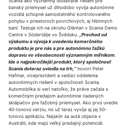
Scania ako významný dodávateľ riešení pre
banský priemysel už dlhodobo vyvíja autonómne
vozidlá schopné samostatného kontrolovaného
pohybu v priestoroch povrchových, aj hlbinných
baní. Testuje ich na okruhu Gläntan v Scania Demo
Centre v Södertälje vo Švédsku.
„Prechod od
výskumu a vývoja k uvedeniu komerčného
produktu je pre nás a pre autonómnu ťažkú
dopravu vo všeobecnosti významným míľnikom.
Ide o najpokročilejší produkt, ktorý spoločnosť
Scania doteraz uviedla na trh,“
hovorí Peter
Hafmar, viceprezident a vedúci oddelenia
autonómnych riešení v spoločnosti Scania.
Automobilka si verí natoľko, že práve začala s
komerčným predajom autonómne riadených
sklápačov pre ťažobný priemysel. Ako prvú uvedie
40-tonovú verziu, no už teraz vyvíja aj jej 50-
tonovú aplikáciu. Najskôr sa autá objavia v
Austrálii, kde majú veľký predajný potenciál.