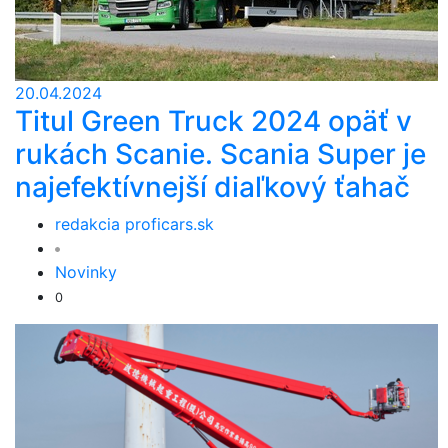
20.04.2024
Titul Green Truck 2024 opäť v
rukách Scanie. Scania Super je
najefektívnejší diaľkový ťahač
redakcia proficars.sk
Novinky
0