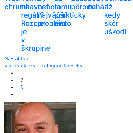
chrumkavosť
na
nebola
tomu
pôrodu
nehádž
a
regáli?
najväčší
prakticky
kedy
Rozdiel
problém
nikto
skôr
je
uškodí
v
škrupine
Návrat hore
Všetky články z kategórie Novinky
7
0