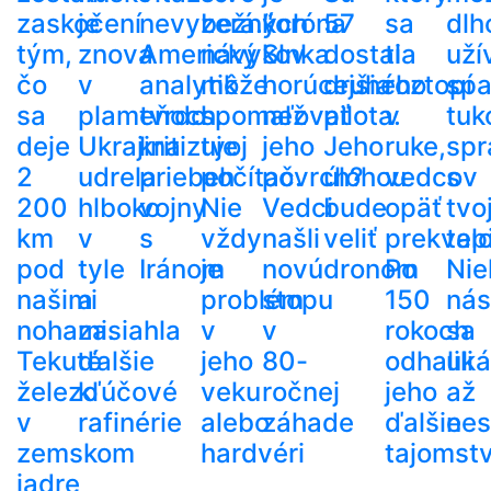
zaskočení
je
nevyzerá.“
bežných
koróna
57
sa
dlh
tým,
znova
Americký
návykov
Slnka
dostala
ti
uží
čo
v
analytik
môže
horúcejšia
druhého
roztopí
spa
sa
plameňoch.
tvrdo
spomaľovať
než
pilota.
v
tuk
deje
Ukrajina
kritizuje
tvoj
jeho
Jeho
ruke,
spr
2
udrela
priebeh
počítač.
povrch?
úlohou
vedcov
s
200
hlboko
vojny
Nie
Vedci
bude
opäť
tvo
km
v
s
vždy
našli
veliť
prekvapi
tel
pod
tyle
Iránom
je
novú
dronom
Po
Nie
našimi
a
problém
stopu
150
nás
nohami.
zasiahla
v
v
rokoch
sa
Tekuté
ďalšie
jeho
80-
odhalili
uká
železo
kľúčové
veku
ročnej
jeho
až
v
rafinérie
alebo
záhade
ďalšie
nes
zemskom
hardvéri
tajomst
jadre