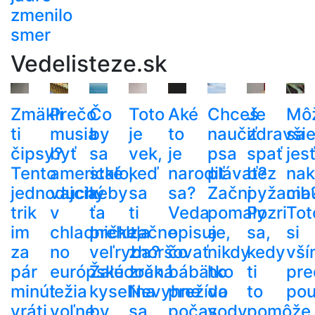
zmenilo
smer
Vedelisteze.sk
Zmäkli
Prečo
Čo
Toto
Aké
Chceš
Je
Mô
ti
musia
by
je
to
naučiť
zdravši
sa
čipsy?
byť
sa
vek,
je
psa
spať
jes
Tento
americké
stalo,
keď
narodiť
plávať?
bez
nak
jednoduchý
vajcia
keby
sa
sa?
Začni
pyžama
cib
trik
v
ťa
ti
Veda
pomaly
Pozri
Tot
im
chladničke,
prehltla
začne
opisuje,
a
sa,
si
za
no
veľryba?
zhoršovať
čo
nikdy
kedy
vší
pár
európske
Žalúdočná
zrak.
bábätko
ho
ti
pre
minút
ležia
kyselina
Nevyhne
prežíva
do
to
pou
vráti
voľne
by
sa
počas
vody
pomôže