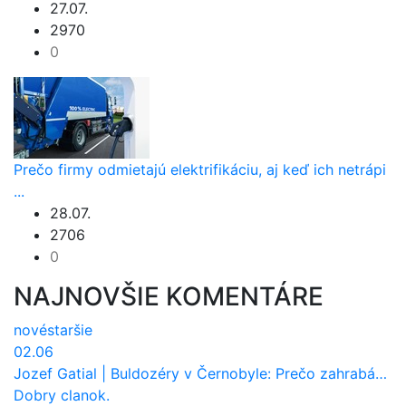
27.07.
2970
0
Prečo firmy odmietajú elektrifikáciu, aj keď ich netrápi
...
28.07.
2706
0
NAJNOVŠIE KOMENTÁRE
nové
staršie
02.06
Jozef Gatial
|
Buldozéry v Černobyle: Prečo zahrabávali Červený les pod zem?
Dobry clanok.