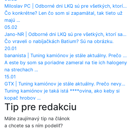
Miloslav PC
|
Odborné dni LKQ sú pre všetkých, ktorí sa chcú dozvedieť niečo viac
Čo konkrétne? Len čo som si zapamätal, tak tieto už
majú ...
05.02
Jano-NR
|
Odborné dni LKQ sú pre všetkých, ktorí sa chcú dozvedieť niečo viac
Čo vraveli o nabíjačkách Batium? Sú na obrázku.
20.01
bananista
|
Tuning kamiónov je stále aktuálny. Prečo nevyhynul ako pri osobákoch?
A este by som sa poriadne zameral na tie ich halogeny
na strechach ...
15.01
GTX
|
Tuning kamiónov je stále aktuálny. Prečo nevyhynul ako pri osobákoch?
Tuning kamiónov je taká istá ****ovina, ako keby si
kopač hrobov ...
Tip pre redakciu
Máte zaujímavý tip na článok
a chcete sa s ním podeliť?