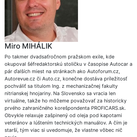
Miro MIHÁLIK
Po takmer dvadsaťročnom pražskom exile, kde
okupoval šéfredaktorskú stoličku v časopise Autocar a
pár ďalších miest na stránkach ako Autoforum.cz,
Autorevue.cz či Auto.cz, konečne dostáva príležitosť
pochváliť sa titulom Ing. z mechanizačnej fakulty
nitrianskej hnojariny. Na Slovensko sa vracia len
virtuálne, takže ho môžeme považovať za historicky
prvého zahraničného korešpondenta PROFICARS.sk.
Obvykle relaxuje zašpinený od oleja pod kapotami
veteránov a lúštením technických manuálov. A čím je
starší, tým viac si uvedomuje, že vlastne vôbec nič