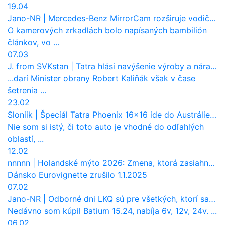
19.04
Jano-NR
|
Mercedes-Benz MirrorCam rozširuje vodičovi výhľad a uberá autobusom odpor vzduchu
O kamerových zrkadlách bolo napísaných bambilión
článkov, vo ...
07.03
J. from SVKstan
|
Tatra hlási navýšenie výroby a nárast tržieb. Ktorí odberatelia sú kľúčoví?
...darí Minister obrany Robert Kaliňák však v čase
šetrenia ...
23.02
Sloniik
|
Špeciál Tatra Phoenix 16×16 ide do Austrálie. Na čo bude slúžiť?
Nie som si istý, či toto auto je vhodné do odľahlých
oblastí, ...
12.02
nnnnn
|
Holandské mýto 2026: Zmena, ktorá zasiahne slovenských dopravcov
Dánsko Eurovignette zrušilo 1.1.2025
07.02
Jano-NR
|
Odborné dni LKQ sú pre všetkých, ktorí sa chcú dozvedieť niečo viac
Nedávno som kúpil Batium 15.24, nabíja 6v, 12v, 24v. ...
06.02