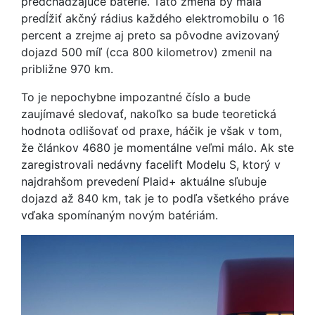
predchádzajúce batérie. Táto zmena by mala
predĺžiť akčný rádius každého elektromobilu o 16
percent a zrejme aj preto sa pôvodne avizovaný
dojazd 500 míľ (cca 800 kilometrov) zmenil na
približne 970 km.
To je nepochybne impozantné číslo a bude
zaujímavé sledovať, nakoľko sa bude teoretická
hodnota odlišovať od praxe, háčik je však v tom,
že článkov 4680 je momentálne veľmi málo. Ak ste
zaregistrovali nedávny facelift Modelu S, ktorý v
najdrahšom prevedení Plaid+ aktuálne sľubuje
dojazd až 840 km, tak je to podľa všetkého práve
vďaka spomínaným novým batériám.