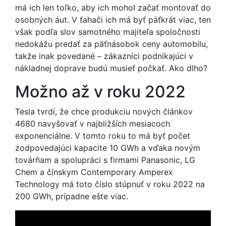
má ich len toľko, aby ich mohol začať montovať do
osobných áut. V ťahači ich má byť päťkrát viac, ten
však podľa slov samotného majiteľa spoločnosti
nedokážu predať za päťnásobok ceny automobilu,
takže inak povedané – zákazníci podnikajúci v
nákladnej doprave budú musieť počkať. Ako dlho?
Možno až v roku 2022
Tesla tvrdí, že chce produkciu nových článkov
4680 navyšovať v najbližších mesiacoch
exponenciálne. V tomto roku to má byť počet
zodpovedajúci kapacite 10 GWh a vďaka novým
továrňam a spolupráci s firmami Panasonic, LG
Chem a čínskym Contemporary Amperex
Technology má toto číslo stúpnuť v roku 2022 na
200 GWh, prípadne ešte viac.