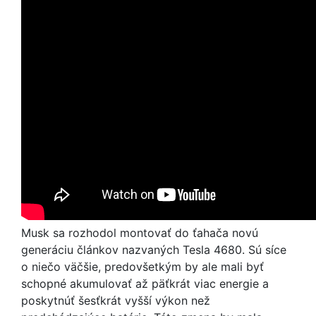
Musk sa rozhodol montovať do ťahača novú
generáciu článkov nazvaných Tesla 4680. Sú síce
o niečo väčšie, predovšetkým by ale mali byť
schopné akumulovať až päťkrát viac energie a
poskytnúť šesťkrát vyšší výkon než