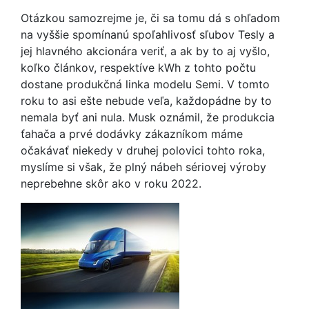
Otázkou samozrejme je, či sa tomu dá s ohľadom
na vyššie spomínanú spoľahlivosť sľubov Tesly a
jej hlavného akcionára veriť, a ak by to aj vyšlo,
koľko článkov, respektíve kWh z tohto počtu
dostane produkčná linka modelu Semi. V tomto
roku to asi ešte nebude veľa, každopádne by to
nemala byť ani nula. Musk oznámil, že produkcia
ťahača a prvé dodávky zákazníkom máme
očakávať niekedy v druhej polovici tohto roka,
myslíme si však, že plný nábeh sériovej výroby
neprebehne skôr ako v roku 2022.