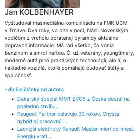
Jan KOLBENHAYER
Vyštudoval masmediálnu komunikáciu na FMK UCM
v Trnave. Dva roky, vo dne v noci, hlásil slovenským
vodičom z vrcholu obrátenej pyramídy aktuálne
dopravné informácie. Má rád všetko, čo vonia
benzínom a smrdí naftou. Či už veterány, youngtimery,
moderné autá plné praktických technológií, ale aj o
nákladné vozidlá, ktoré pomáhajú budovať štáty a
spoločnosť.
- ďalšie články od autora
Dakarský špeciál MMT EVO5 z Česka dostal na
poslednú chvíľu ...
Peugeot Partner oslavuje 30 rokov. Chystá
hybrid aj pracovnú ...
Lacnejší elektrický Renault Master mieri do miest.
Energiu vráti ...