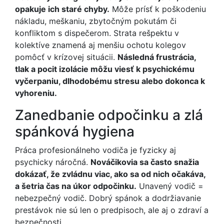
opakuje ich staré chyby.
Môže prísť k poškodeniu
nákladu, meškaniu, zbytočným pokutám či
konfliktom s dispečerom. Strata rešpektu v
kolektíve znamená aj menšiu ochotu kolegov
pomôcť v krízovej situácii.
Následná frustrácia,
tlak a pocit izolácie môžu viesť k psychickému
vyčerpaniu, dlhodobému stresu alebo dokonca k
vyhoreniu.
Zanedbanie odpočinku a zlá
spánková hygiena
Práca profesionálneho vodiča je fyzicky aj
psychicky náročná.
Nováčikovia sa často snažia
dokázať, že zvládnu viac, ako sa od nich očakáva,
a šetria čas na úkor odpočinku.
Unavený vodič =
nebezpečný vodič. Dobrý spánok a dodržiavanie
prestávok nie sú len o predpisoch, ale aj o zdraví a
bezpečnosti.