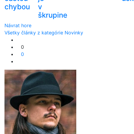
chybou
v
škrupine
Návrat hore
Všetky články z kategórie Novinky
0
0