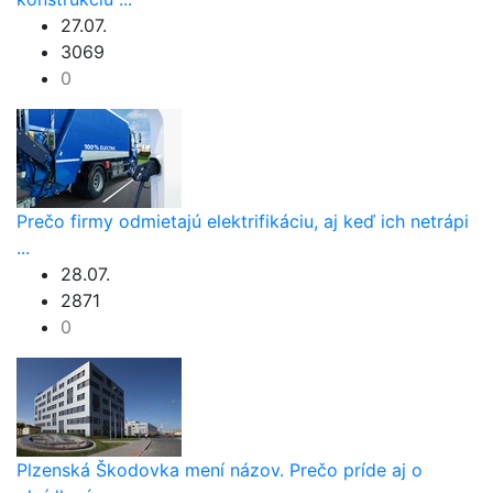
27.07.
3069
0
Prečo firmy odmietajú elektrifikáciu, aj keď ich netrápi
...
28.07.
2871
0
Plzenská Škodovka mení názov. Prečo príde aj o