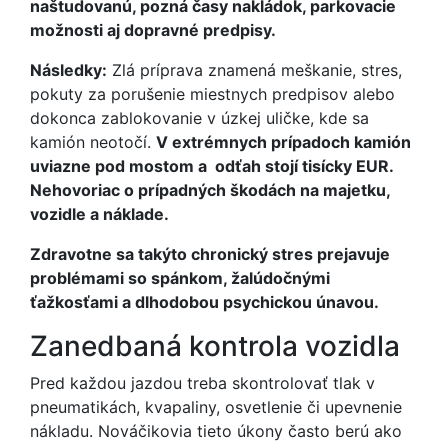
naštudovanú, pozná časy nakládok, parkovacie
možnosti aj dopravné predpisy.
Následky:
Zlá príprava znamená meškanie, stres,
pokuty za porušenie miestnych predpisov alebo
dokonca zablokovanie v úzkej uličke, kde sa
kamión neotočí.
V extrémnych prípadoch kamión
uviazne pod mostom a odťah stojí tisícky EUR.
Nehovoriac o prípadných škodách na majetku,
vozidle a náklade.
Zdravotne sa takýto chronický stres prejavuje
problémami so spánkom, žalúdočnými
ťažkosťami a dlhodobou psychickou únavou.
Zanedbaná kontrola vozidla
Pred každou jazdou treba skontrolovať tlak v
pneumatikách, kvapaliny, osvetlenie či upevnenie
nákladu. Nováčikovia tieto úkony často berú ako