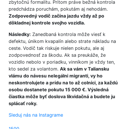
zbytočnú formalitu. Pritom práve bežná kontrola
predchádza poruchám, pokutám aj nehodám.
Zodpovedný vodič začína jazdu vždy až po
dôkladnej kontrole svojho vozidla.
Následky:
Zanedbaná kontrola môže viesť k
defektu, únikom kvapalín alebo strate nákladu na
ceste. Vodič tak riskuje nielen pokutu, ale aj
zodpovednosť za škodu. Ak sa preukáže, že
vozidlo nebolo v poriadku, vinníkom je vždy ten,
kto sedel za volantom.
Ak sa vám v Taliansku
vlámu do návesu nelegálni migranti, vy ho
neskontrolujete a prídu na to až colníci, za každú
osobu dostanete pokutu 15 000 €. Výsledná
čiastka môže byť doslova likvidačná a budete ju
splácať roky.
Sleduj nás na Instagrame
1500