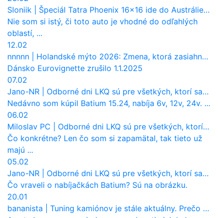
Sloniik
|
Špeciál Tatra Phoenix 16×16 ide do Austrálie. Na čo bude slúžiť?
Nie som si istý, či toto auto je vhodné do odľahlých
oblastí, ...
12.02
nnnnn
|
Holandské mýto 2026: Zmena, ktorá zasiahne slovenských dopravcov
Dánsko Eurovignette zrušilo 1.1.2025
07.02
Jano-NR
|
Odborné dni LKQ sú pre všetkých, ktorí sa chcú dozvedieť niečo viac
Nedávno som kúpil Batium 15.24, nabíja 6v, 12v, 24v. ...
06.02
Miloslav PC
|
Odborné dni LKQ sú pre všetkých, ktorí sa chcú dozvedieť niečo viac
Čo konkrétne? Len čo som si zapamätal, tak tieto už
majú ...
05.02
Jano-NR
|
Odborné dni LKQ sú pre všetkých, ktorí sa chcú dozvedieť niečo viac
Čo vraveli o nabíjačkách Batium? Sú na obrázku.
20.01
bananista
|
Tuning kamiónov je stále aktuálny. Prečo nevyhynul ako pri osobákoch?