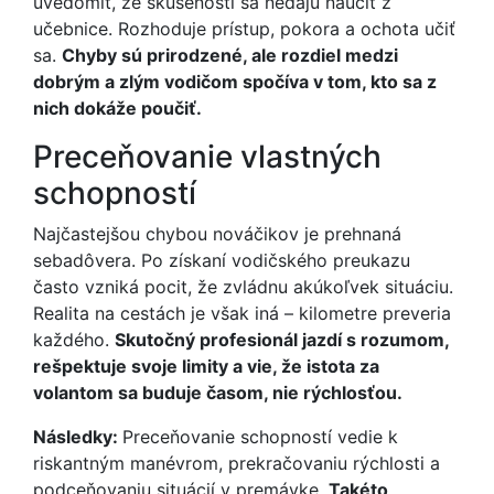
uvedomiť, že skúsenosti sa nedajú naučiť z
učebnice. Rozhoduje prístup, pokora a ochota učiť
sa.
Chyby sú prirodzené, ale rozdiel medzi
dobrým a zlým vodičom spočíva v tom, kto sa z
nich dokáže poučiť.
Preceňovanie vlastných
schopností
Najčastejšou chybou nováčikov je prehnaná
sebadôvera. Po získaní vodičského preukazu
často vzniká pocit, že zvládnu akúkoľvek situáciu.
Realita na cestách je však iná – kilometre preveria
každého.
Skutočný profesionál jazdí s rozumom,
rešpektuje svoje limity a vie, že istota za
volantom sa buduje časom, nie rýchlosťou.
Následky:
Preceňovanie schopností vedie k
riskantným manévrom, prekračovaniu rýchlosti a
podceňovaniu situácií v premávke.
Takéto