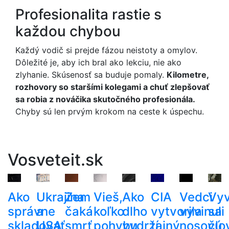
Profesionalita rastie s
každou chybou
Každý vodič si prejde fázou neistoty a omylov.
Dôležité je, aby ich bral ako lekciu, nie ako
zlyhanie. Skúsenosť sa buduje pomaly.
Kilometre,
rozhovory so staršími kolegami a chuť zlepšovať
sa robia z nováčika skutočného profesionála.
Chyby sú len prvým krokom na ceste k úspechu.
Vosveteit.sk
Ako
Ukrajina
Zem
Vieš,
Ako
CIA
Vedci
Vyv
správne
a
čaká
koľko
dlho
vytvorila
vyvinuli
sa
skladovať
USA
smrť
pohybu
vydrží
tajný
nosovú
člo