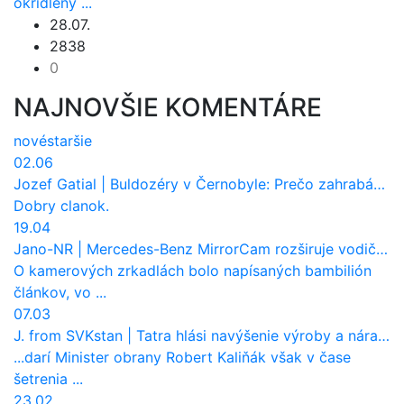
okrídlený ...
28.07.
2838
0
NAJNOVŠIE KOMENTÁRE
nové
staršie
02.06
Jozef Gatial
|
Buldozéry v Černobyle: Prečo zahrabávali Červený les pod zem?
Dobry clanok.
19.04
Jano-NR
|
Mercedes-Benz MirrorCam rozširuje vodičovi výhľad a uberá autobusom odpor vzduchu
O kamerových zrkadlách bolo napísaných bambilión
článkov, vo ...
07.03
J. from SVKstan
|
Tatra hlási navýšenie výroby a nárast tržieb. Ktorí odberatelia sú kľúčoví?
...darí Minister obrany Robert Kaliňák však v čase
šetrenia ...
23.02