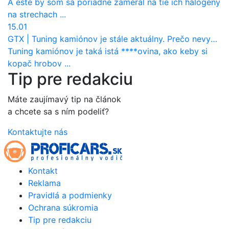
A este by som sa poriadne zameral na tie ich halogeny
na strechach ...
15.01
GTX
|
Tuning kamiónov je stále aktuálny. Prečo nevyhynul ako pri osobákoch?
Tuning kamiónov je taká istá ****ovina, ako keby si
kopač hrobov ...
Tip pre redakciu
Máte zaujímavý tip na článok
a chcete sa s ním podeliť?
Kontaktujte nás
Kontakt
Reklama
Pravidlá a podmienky
Ochrana súkromia
Tip pre redakciu