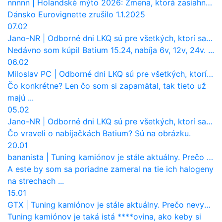
nnnnn
|
Holandské mýto 2026: Zmena, ktorá zasiahne slovenských dopravcov
Dánsko Eurovignette zrušilo 1.1.2025
07.02
Jano-NR
|
Odborné dni LKQ sú pre všetkých, ktorí sa chcú dozvedieť niečo viac
Nedávno som kúpil Batium 15.24, nabíja 6v, 12v, 24v. ...
06.02
Miloslav PC
|
Odborné dni LKQ sú pre všetkých, ktorí sa chcú dozvedieť niečo viac
Čo konkrétne? Len čo som si zapamätal, tak tieto už
majú ...
05.02
Jano-NR
|
Odborné dni LKQ sú pre všetkých, ktorí sa chcú dozvedieť niečo viac
Čo vraveli o nabíjačkách Batium? Sú na obrázku.
20.01
bananista
|
Tuning kamiónov je stále aktuálny. Prečo nevyhynul ako pri osobákoch?
A este by som sa poriadne zameral na tie ich halogeny
na strechach ...
15.01
GTX
|
Tuning kamiónov je stále aktuálny. Prečo nevyhynul ako pri osobákoch?
Tuning kamiónov je taká istá ****ovina, ako keby si