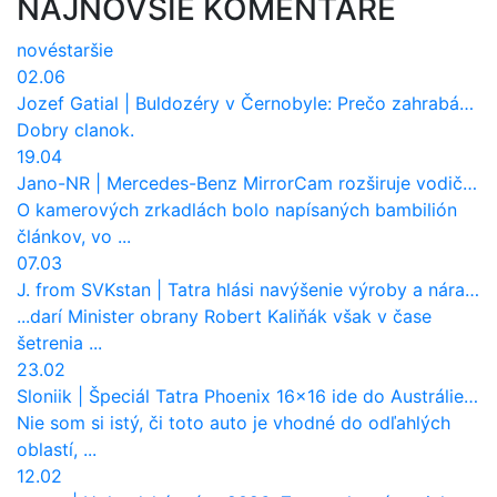
NAJNOVŠIE KOMENTÁRE
nové
staršie
02.06
Jozef Gatial
|
Buldozéry v Černobyle: Prečo zahrabávali Červený les pod zem?
Dobry clanok.
19.04
Jano-NR
|
Mercedes-Benz MirrorCam rozširuje vodičovi výhľad a uberá autobusom odpor vzduchu
O kamerových zrkadlách bolo napísaných bambilión
článkov, vo ...
07.03
J. from SVKstan
|
Tatra hlási navýšenie výroby a nárast tržieb. Ktorí odberatelia sú kľúčoví?
...darí Minister obrany Robert Kaliňák však v čase
šetrenia ...
23.02
Sloniik
|
Špeciál Tatra Phoenix 16×16 ide do Austrálie. Na čo bude slúžiť?
Nie som si istý, či toto auto je vhodné do odľahlých
oblastí, ...
12.02