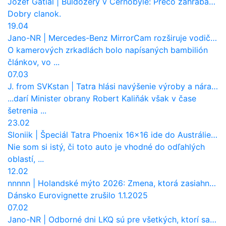
Jozef Gatial
|
Buldozéry v Černobyle: Prečo zahrabávali Červený les pod zem?
Dobry clanok.
19.04
Jano-NR
|
Mercedes-Benz MirrorCam rozširuje vodičovi výhľad a uberá autobusom odpor vzduchu
O kamerových zrkadlách bolo napísaných bambilión
článkov, vo ...
07.03
J. from SVKstan
|
Tatra hlási navýšenie výroby a nárast tržieb. Ktorí odberatelia sú kľúčoví?
...darí Minister obrany Robert Kaliňák však v čase
šetrenia ...
23.02
Sloniik
|
Špeciál Tatra Phoenix 16×16 ide do Austrálie. Na čo bude slúžiť?
Nie som si istý, či toto auto je vhodné do odľahlých
oblastí, ...
12.02
nnnnn
|
Holandské mýto 2026: Zmena, ktorá zasiahne slovenských dopravcov
Dánsko Eurovignette zrušilo 1.1.2025
07.02
Jano-NR
|
Odborné dni LKQ sú pre všetkých, ktorí sa chcú dozvedieť niečo viac