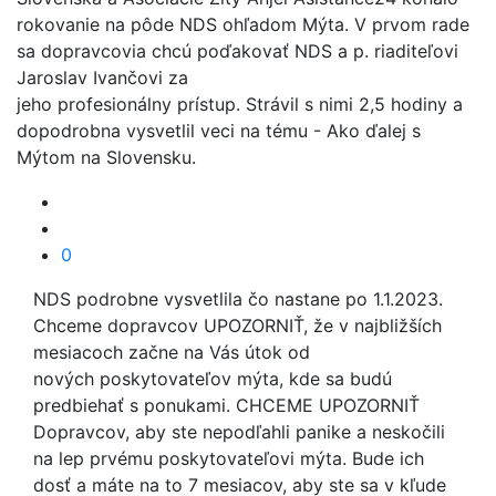
rokovanie na pôde NDS ohľadom Mýta. V prvom rade
sa dopravcovia chcú poďakovať NDS a p. riaditeľovi
Jaroslav Ivančovi za
jeho profesionálny prístup. Strávil s nimi 2,5 hodiny a
dopodrobna vysvetlil veci na tému - Ako ďalej s
Mýtom na Slovensku.
0
NDS podrobne vysvetlila čo nastane po 1.1.2023.
Chceme dopravcov UPOZORNIŤ, že v najbližších
mesiacoch začne na Vás útok od
nových poskytovateľov mýta, kde sa budú
predbiehať s ponukami. CHCEME UPOZORNIŤ
Dopravcov, aby ste nepodľahli panike a neskočili
na lep prvému poskytovateľovi mýta. Bude ich
dosť a máte na to 7 mesiacov, aby ste sa v kľude