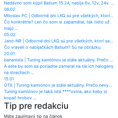
Nedávno som kúpil Batium 15.24, nabíja 6v, 12v, 24v. ...
06.02
Miloslav PC
|
Odborné dni LKQ sú pre všetkých, ktorí sa chcú dozvedieť niečo viac
Čo konkrétne? Len čo som si zapamätal, tak tieto už
majú ...
05.02
Jano-NR
|
Odborné dni LKQ sú pre všetkých, ktorí sa chcú dozvedieť niečo viac
Čo vraveli o nabíjačkách Batium? Sú na obrázku.
20.01
bananista
|
Tuning kamiónov je stále aktuálny. Prečo nevyhynul ako pri osobákoch?
A este by som sa poriadne zameral na tie ich halogeny
na strechach ...
15.01
GTX
|
Tuning kamiónov je stále aktuálny. Prečo nevyhynul ako pri osobákoch?
Tuning kamiónov je taká istá ****ovina, ako keby si
kopač hrobov ...
Tip pre redakciu
Máte zaujímavý tip na článok