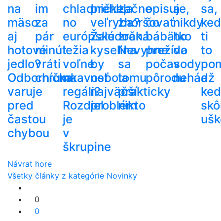
na
im
chladničke,
prehltla
začne
opisuje,
a
sa,
mäso
za
no
veľryba?
zhoršovať
čo
nikdy
ke
aj
pár
európske
Žalúdočná
zrak.
bábätko
ho
ti
hotové
minút
ležia
kyselina
Nevyhne
prežíva
do
to
jedlo?
vráti
voľne
by
sa
počas
vody
po
Odborníčka
chrumkavosť
na
nebola
tomu
pôrodu
nehádž
a
varuje
regáli?
najväčší
prakticky
ke
pred
Rozdiel
problém
nikto
skô
častou
je
ušk
chybou
v
škrupine
Návrat hore
Všetky články z kategórie Novinky
0
0