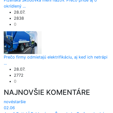
Plzenská Škodovka mení názov. Prečo príde aj o
okrídlený ...
28.07.
2838
0
Prečo firmy odmietajú elektrifikáciu, aj keď ich netrápi
...
28.07.
2772
0
NAJNOVŠIE KOMENTÁRE
nové
staršie
02.06