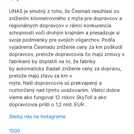
UNAS je smutný z toho, že Česmad nesúhlasí zo
znížením kilometrovného z mýta pre dopravcov a
regionálnych dopravcov v rámci konkurencia
schopnosti voči druhým krajinám a presadzuje si
svoje podmienky pre svojich oligarchov. Podľa
vyjadrenia Česmadu zníženie ceny za km poškodí
dopravcov, pretože dopravcovia čo majú zmluvy s
fabrikami by doplatili na to, že fabriky
by automaticky žiadali zníženie ceny za dopravu,
pretože majú zľavu za km v
mýte. Naši dopravcovia sú prekvapený a
rozhorčený nad týmto uvažovaním. Všetci dobre
vieme ako fungoval 12 rokov SkyToll a ako
dopravcovia prišli o 1,2 mld. EUR .
Sleduj nás na Instagrame
1500