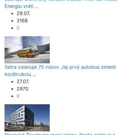
Energiu vráti ...
29.07.
3168
0
Setra oslavuje 75 rokov. Jej prvý autobus zmenil
konštrukciu ...
27.07.
2970
0