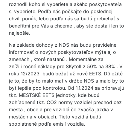
rozhodli koho si vyberiete a akého poskytovateľa
si vyberiete. Podľa nás počkajte do poslednej
chvíli ponúk, lebo podľa nás sa budú prebiehať s
benefitmi pre Vás a chceme , aby ste dostali len to
najlepšie.
Na základe dohody z NDS nás budú pravidelne
informovať o nových poskytovateľov mýta aj o
zmenách , ktoré nastanú . Momentálne za
znížili ročné náklady pre SKytoll z 50% na 38% . V
roku 12/2023 budú bežať už nové EETS. Dôležité
je to, že by to malo mať v držbe NDS a malo by to
byt lepšie pod kontrolou. Od 1.1.2024 sa pripravujú
tkz. MESTSKÉ EETS jednotky, kde budú
zohľadnené tkz. CO2 normy vozidiel prechod cez
mesta , obce a pre vozidlá čo zväčša jazdia v
mestách a v obciach. Tieto vozidlá budú
spoplatnené podľa emisií vozidla.