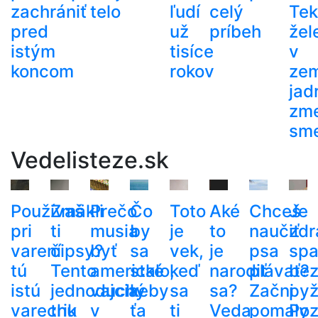
zachrániť
telo
ľudí
celý
Tek
pred
už
príbeh
žel
istým
tisíce
v
koncom
rokov
ze
jad
zme
sm
Vedelisteze.sk
Používaš
Zmäkli
Prečo
Čo
Toto
Aké
Chceš
Je
pri
ti
musia
by
je
to
naučiť
zdr
varení
čipsy?
byť
sa
vek,
je
psa
spa
tú
Tento
americké
stalo,
keď
narodiť
plávať?
be
istú
jednoduchý
vajcia
keby
sa
sa?
Začni
py
varechu
trik
v
ťa
ti
Veda
pomaly
Poz