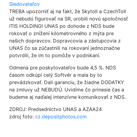
Sledovateľov
TREBA upozorniť aj na fakt, že Skytoll a CzechToll
už nebudú figurovať na SR, urobili novú spoločnosť
ITIS HOLDING! UNAS po dohode z NDS bude
rokovať o znížení kilometrovného z mýta pre
našich dopravcov. Dopravcovia a zástupcovia z
UNAS čo sa zúčastnili na rokovaní jednoznačne
potvrdili, že im to pomôže v podnikaní.
Odmena pre poskytovateľov bude 4,5 %. NDS
časom odkúpi celý Softvér a mala by to
prevádzkovať. Dali garanciu, že žiadne DODATKY
na zmluvy už NEBUDÚ. Uvidíme čo prinesie čas a
budeme aj naďalej intenzívne komunikovať z NDS.
ZDROJ: Predsedníctvo UNAS a AZAA24
zdroj foto:
cz.depositphotos.com