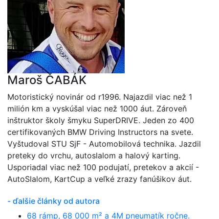
Maroš ČABÁK
Motoristický novinár od r1996. Najazdil viac než 1
milión km a vyskúšal viac než 1000 áut. Zároveň
inštruktor školy šmyku SuperDRIVE. Jeden zo 400
certifikovaných BMW Driving Instructors na svete.
Vyštudoval STU SjF - Automobilová technika. Jazdil
preteky do vrchu, autoslalom a halový karting.
Usporiadal viac než 100 podujatí, pretekov a akcií -
AutoSlalom, KartCup a veľké zrazy fanúšikov áut.
- ďalšie články od autora
68 rámp, 68 000 m² a 4M pneumatík ročne.