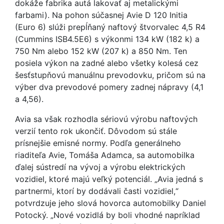
dokáže fabrika autá lakovať aj metalickými
farbami). Na pohon súčasnej Avie D 120 Initia
(Euro 6) slúži prepĺňaný naftový štvorvalec 4,5 R4
(Cummins ISB4.5E6) s výkonmi 134 kW (182 k) a
750 Nm alebo 152 kW (207 k) a 850 Nm. Ten
posiela výkon na zadné alebo všetky kolesá cez
šesťstupňovú manuálnu prevodovku, pričom sú na
výber dva prevodové pomery zadnej nápravy (4,1
a 4,56).
Avia sa však rozhodla sériovú výrobu naftových
verzií tento rok ukončiť. Dôvodom sú stále
prísnejšie emisné normy. Podľa generálneho
riaditeľa Avie, Tomáša Adamca, sa automobilka
ďalej sústredí na vývoj a výrobu elektrických
vozidiel, ktoré majú veľký potenciál. „Avia jedná s
partnermi, ktorí by dodávali časti vozidiel,“
potvrdzuje jeho slová hovorca automobilky Daniel
Potocký. „Nové vozidlá by boli vhodné napríklad