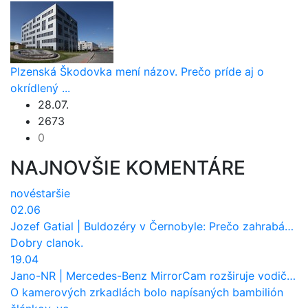
Plzenská Škodovka mení názov. Prečo príde aj o
okrídlený ...
28.07.
2673
0
NAJNOVŠIE KOMENTÁRE
nové
staršie
02.06
Jozef Gatial
|
Buldozéry v Černobyle: Prečo zahrabávali Červený les pod zem?
Dobry clanok.
19.04
Jano-NR
|
Mercedes-Benz MirrorCam rozširuje vodičovi výhľad a uberá autobusom odpor vzduchu
O kamerových zrkadlách bolo napísaných bambilión