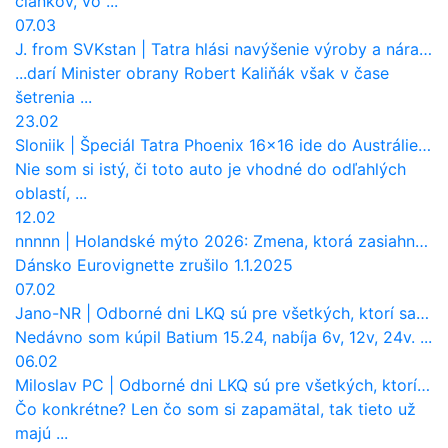
článkov, vo ...
07.03
J. from SVKstan
|
Tatra hlási navýšenie výroby a nárast tržieb. Ktorí odberatelia sú kľúčoví?
...darí Minister obrany Robert Kaliňák však v čase
šetrenia ...
23.02
Sloniik
|
Špeciál Tatra Phoenix 16×16 ide do Austrálie. Na čo bude slúžiť?
Nie som si istý, či toto auto je vhodné do odľahlých
oblastí, ...
12.02
nnnnn
|
Holandské mýto 2026: Zmena, ktorá zasiahne slovenských dopravcov
Dánsko Eurovignette zrušilo 1.1.2025
07.02
Jano-NR
|
Odborné dni LKQ sú pre všetkých, ktorí sa chcú dozvedieť niečo viac
Nedávno som kúpil Batium 15.24, nabíja 6v, 12v, 24v. ...
06.02
Miloslav PC
|
Odborné dni LKQ sú pre všetkých, ktorí sa chcú dozvedieť niečo viac
Čo konkrétne? Len čo som si zapamätal, tak tieto už
majú ...