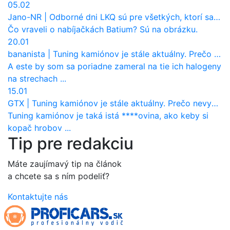
05.02
Jano-NR
|
Odborné dni LKQ sú pre všetkých, ktorí sa chcú dozvedieť niečo viac
Čo vraveli o nabíjačkách Batium? Sú na obrázku.
20.01
bananista
|
Tuning kamiónov je stále aktuálny. Prečo nevyhynul ako pri osobákoch?
A este by som sa poriadne zameral na tie ich halogeny
na strechach ...
15.01
GTX
|
Tuning kamiónov je stále aktuálny. Prečo nevyhynul ako pri osobákoch?
Tuning kamiónov je taká istá ****ovina, ako keby si
kopač hrobov ...
Tip pre redakciu
Máte zaujímavý tip na článok
a chcete sa s ním podeliť?
Kontaktujte nás