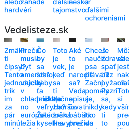
alebo
záhade
ďalšie
neskôr
a
hardvéri
tajomstvo
ďalšími
ochoreniami
Vedelisteze.sk
Zmäkli
Prečo
Čo
Toto
Aké
Chceš
Je
Mô
ti
musia
by
je
to
naučiť
zdravši
sa
čipsy?
byť
sa
vek,
je
psa
spať
jes
Tento
americké
stalo,
keď
narodiť
plávať?
bez
nak
jednoduchý
vajcia
keby
sa
sa?
Začni
pyžama
cib
trik
v
ťa
ti
Veda
pomaly
Pozri
Tot
im
chladničke,
prehltla
začne
opisuje,
a
sa,
si
za
no
veľryba?
zhoršovať
čo
nikdy
kedy
vší
pár
európske
Žalúdočná
zrak.
bábätko
ho
ti
pre
minút
ležia
kyselina
Nevyhne
prežíva
do
to
pou