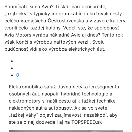
Spomínate si na Aviu? Tí skôr narodení určite,
„trojtonky“ s typicky modrou kabínou križovali cesty
celého vtedajšieho Československa a v závere kariéry
tvorili čelo každej kolóny. Vedeli ste, že spoločnosť
Avia Motors vyrába nákladné Avie aj dnes? Tento rok
však končí s výrobou naftových verzií. Svoju
budúcnosť vidí ako výrobca elektrických áut.
0
Elektromobilita sa už dávno netýka len segmentu
osobných áut, naopak, hybridné technológie a
elektromotory si našli cestu aj k ťažkej technike
nákladných áut a autobusov. Ak sa vo svete
„ťažkej váhy“ objaví zaujímavosť, nezaškodí, aby
ste sa o nej dozvedeli aj na TOPSPEED.sk