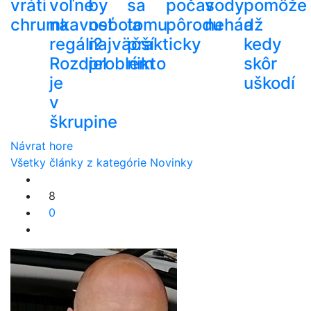
vráti
voľne
by
sa
počas
vody
pomôže
chrumkavosť
na
nebola
tomu
pôrodu
nehádž
a
regáli?
najväčší
prakticky
kedy
Rozdiel
problém
nikto
skôr
je
uškodí
v
škrupine
Návrat hore
Všetky články z kategórie Novinky
8
0