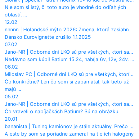
Nie som si istý, či toto auto je vhodné do odľahlých
oblastí, ...
12.02
nnnnn
|
Holandské mýto 2026: Zmena, ktorá zasiahne slovenských dopravcov
Dánsko Eurovignette zrušilo 1.1.2025
07.02
Jano-NR
|
Odborné dni LKQ sú pre všetkých, ktorí sa chcú dozvedieť niečo viac
Nedávno som kúpil Batium 15.24, nabíja 6v, 12v, 24v. ...
06.02
Miloslav PC
|
Odborné dni LKQ sú pre všetkých, ktorí sa chcú dozvedieť niečo viac
Čo konkrétne? Len čo som si zapamätal, tak tieto už
majú ...
05.02
Jano-NR
|
Odborné dni LKQ sú pre všetkých, ktorí sa chcú dozvedieť niečo viac
Čo vraveli o nabíjačkách Batium? Sú na obrázku.
20.01
bananista
|
Tuning kamiónov je stále aktuálny. Prečo nevyhynul ako pri osobákoch?
A este by som sa poriadne zameral na tie ich halogeny