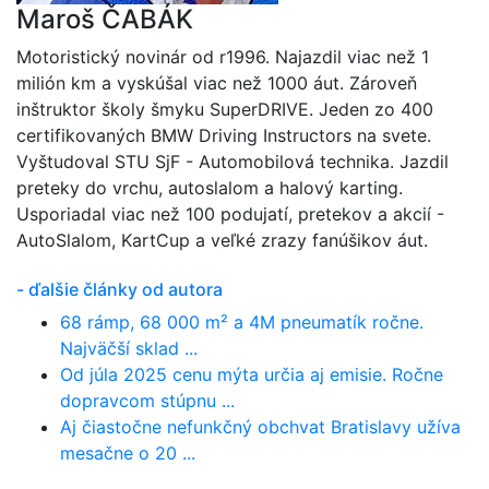
Maroš ČABÁK
Motoristický novinár od r1996. Najazdil viac než 1
milión km a vyskúšal viac než 1000 áut. Zároveň
inštruktor školy šmyku SuperDRIVE. Jeden zo 400
certifikovaných BMW Driving Instructors na svete.
Vyštudoval STU SjF - Automobilová technika. Jazdil
preteky do vrchu, autoslalom a halový karting.
Usporiadal viac než 100 podujatí, pretekov a akcií -
AutoSlalom, KartCup a veľké zrazy fanúšikov áut.
- ďalšie články od autora
68 rámp, 68 000 m² a 4M pneumatík ročne.
Najväčší sklad ...
Od júla 2025 cenu mýta určia aj emisie. Ročne
dopravcom stúpnu ...
Aj čiastočne nefunkčný obchvat Bratislavy užíva
mesačne o 20 ...