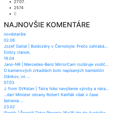
27.07.
2574
0
NAJNOVŠIE KOMENTÁRE
nové
staršie
02.06
Jozef Gatial
|
Buldozéry v Černobyle: Prečo zahrabávali Červený les pod zem?
Dobry clanok.
19.04
Jano-NR
|
Mercedes-Benz MirrorCam rozširuje vodičovi výhľad a uberá autobusom odpor vzduchu
O kamerových zrkadlách bolo napísaných bambilión
článkov, vo ...
07.03
J. from SVKstan
|
Tatra hlási navýšenie výroby a nárast tržieb. Ktorí odberatelia sú kľúčoví?
...darí Minister obrany Robert Kaliňák však v čase
šetrenia ...
23.02
Sloniik
|
Špeciál Tatra Phoenix 16×16 ide do Austrálie. Na čo bude slúžiť?