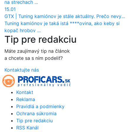
na strechach ...
15.01
GTX
|
Tuning kamiónov je stále aktuálny. Prečo nevyhynul ako pri osobákoch?
Tuning kamiónov je taká istá ****ovina, ako keby si
kopač hrobov ...
Tip pre redakciu
Máte zaujímavý tip na článok
a chcete sa s ním podeliť?
Kontaktujte nás
Kontakt
Reklama
Pravidlá a podmienky
Ochrana súkromia
Tip pre redakciu
RSS Kanál