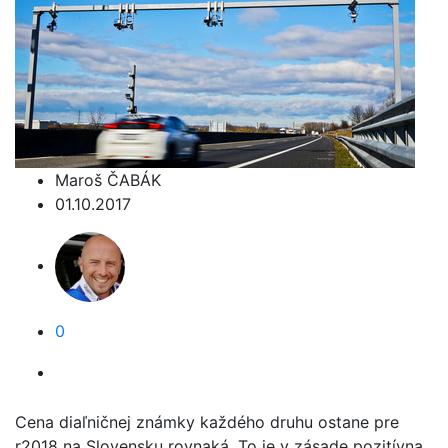
Maroš ČABÁK
01.10.2017
0
Cena diaľničnej známky každého druhu ostane pre
r2018 na Slovensku rovnaká. To je v zásade pozitívna