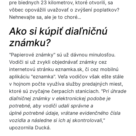
pre biednych 23 kilometrov, ktoré otvorili, sa
vôbec opovážili uvažovať o zvýšení poplatkov?
Nehnevajte sa, ale je to choré...
Ako si kúpiť diaľničnú
známku?
"Papierové známky" sú už dávnou minulosťou.
Vodiči si už zvykli objednávať známky cez
internetovú stránku eznamka.sk, či cez mobilnú
aplikáciu "eznamka". Veľa vodičov však ešte stále
v hojnom počte využíva služby predajných miest,
ktoré sú zvyčajne čerpacích staniciach. "P
ri úhrade
diaľničnej známky v elektronickej podobe je
potrebné, aby vodiči udali správne a
úplné potrebné údaje, vrátane evidenčného čísla
vozidla a následne si ich aj skontrolovali,"
upozornila Ducká.