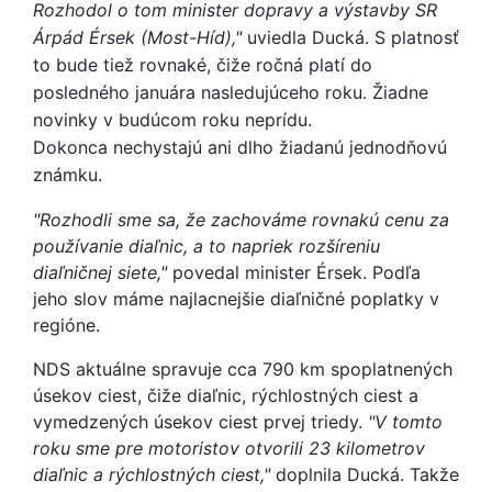
Rozhodol o tom minister dopravy a výstavby SR
Árpád Érsek (Most-Híd),"
uviedla Ducká. S platnosť
to bude tiež rovnaké, čiže ročná platí do
posledného januára nasledujúceho roku. Žiadne
novinky v budúcom roku neprídu.
Dokonca nechystajú ani dlho žiadanú jednodňovú
známku.
"Rozhodli sme sa, že zachováme rovnakú cenu za
používanie diaľnic, a to napriek rozšíreniu
diaľničnej siete,"
povedal minister Érsek. Podľa
jeho slov máme najlacnejšie diaľničné poplatky v
regióne.
NDS aktuálne spravuje cca 790 km spoplatnených
úsekov ciest, čiže diaľnic, rýchlostných ciest a
vymedzených úsekov ciest prvej triedy.
"V tomto
roku sme pre motoristov otvorili 23 kilometrov
diaľnic a rýchlostných ciest,"
doplnila Ducká. Takže