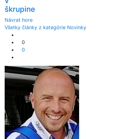
v
škrupine
Návrat hore
Všetky články z kategórie Novinky
0
0