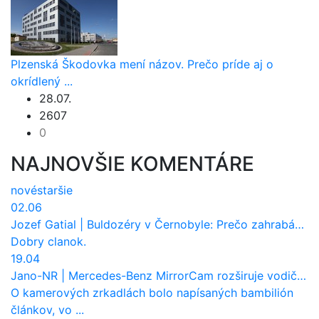
Plzenská Škodovka mení názov. Prečo príde aj o
okrídlený ...
28.07.
2607
0
NAJNOVŠIE KOMENTÁRE
nové
staršie
02.06
Jozef Gatial
|
Buldozéry v Černobyle: Prečo zahrabávali Červený les pod zem?
Dobry clanok.
19.04
Jano-NR
|
Mercedes-Benz MirrorCam rozširuje vodičovi výhľad a uberá autobusom odpor vzduchu
O kamerových zrkadlách bolo napísaných bambilión
článkov, vo ...