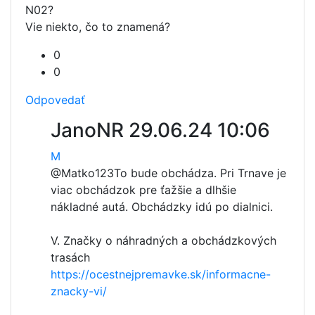
N02?
Vie niekto, čo to znamená?
0
0
Odpovedať
JanoNR
29.06.24 10:06
M
@Matko123
To bude obchádza. Pri Trnave je
viac obchádzok pre ťažšie a dlhšie
nákladné autá. Obchádzky idú po dialnici.
V. Značky o náhradných a obchádzkových
trasách
https://ocestnejpremavke.sk/informacne-
znacky-vi/