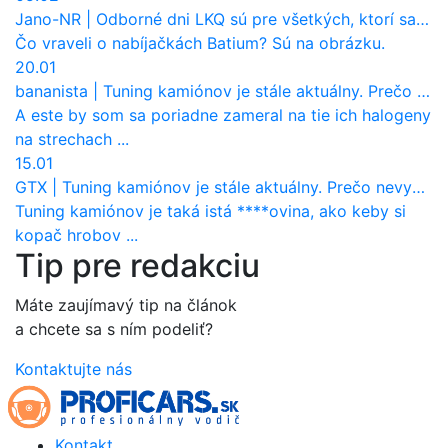
Jano-NR
|
Odborné dni LKQ sú pre všetkých, ktorí sa chcú dozvedieť niečo viac
Čo vraveli o nabíjačkách Batium? Sú na obrázku.
20.01
bananista
|
Tuning kamiónov je stále aktuálny. Prečo nevyhynul ako pri osobákoch?
A este by som sa poriadne zameral na tie ich halogeny
na strechach ...
15.01
GTX
|
Tuning kamiónov je stále aktuálny. Prečo nevyhynul ako pri osobákoch?
Tuning kamiónov je taká istá ****ovina, ako keby si
kopač hrobov ...
Tip pre redakciu
Máte zaujímavý tip na článok
a chcete sa s ním podeliť?
Kontaktujte nás
Kontakt