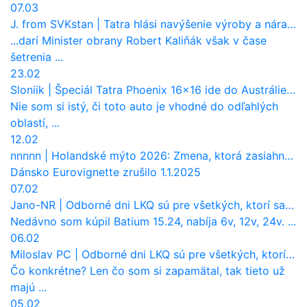
07.03
J. from SVKstan
|
Tatra hlási navýšenie výroby a nárast tržieb. Ktorí odberatelia sú kľúčoví?
...darí Minister obrany Robert Kaliňák však v čase
šetrenia ...
23.02
Sloniik
|
Špeciál Tatra Phoenix 16×16 ide do Austrálie. Na čo bude slúžiť?
Nie som si istý, či toto auto je vhodné do odľahlých
oblastí, ...
12.02
nnnnn
|
Holandské mýto 2026: Zmena, ktorá zasiahne slovenských dopravcov
Dánsko Eurovignette zrušilo 1.1.2025
07.02
Jano-NR
|
Odborné dni LKQ sú pre všetkých, ktorí sa chcú dozvedieť niečo viac
Nedávno som kúpil Batium 15.24, nabíja 6v, 12v, 24v. ...
06.02
Miloslav PC
|
Odborné dni LKQ sú pre všetkých, ktorí sa chcú dozvedieť niečo viac
Čo konkrétne? Len čo som si zapamätal, tak tieto už
majú ...
05.02