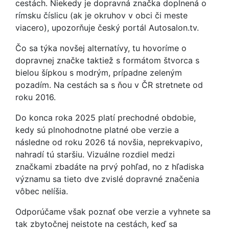
cestách. Niekedy je dopravná značka doplnená o
rímsku číslicu (ak je okruhov v obci či meste
viacero), upozorňuje český portál Autosalon.tv.
Čo sa týka novšej alternatívy, tu hovoríme o
dopravnej značke taktiež s formátom štvorca s
bielou šípkou s modrým, prípadne zeleným
pozadím. Na cestách sa s ňou v ČR stretnete od
roku 2016.
Do konca roka 2025 platí prechodné obdobie,
kedy sú plnohodnotne platné obe verzie a
následne od roku 2026 tá novšia, neprekvapivo,
nahradí tú staršiu. Vizuálne rozdiel medzi
značkami zbadáte na prvý pohľad, no z hľadiska
významu sa tieto dve zvislé dopravné značenia
vôbec nelíšia.
Odporúčame však poznať obe verzie a vyhnete sa
tak zbytočnej neistote na cestách, keď sa