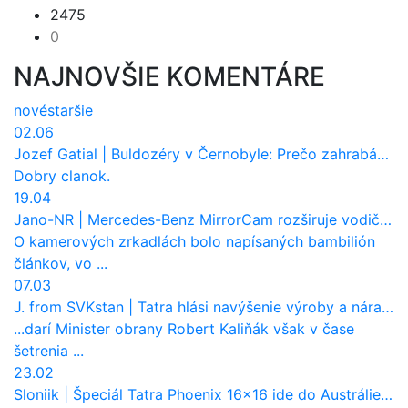
2475
0
NAJNOVŠIE KOMENTÁRE
nové
staršie
02.06
Jozef Gatial
|
Buldozéry v Černobyle: Prečo zahrabávali Červený les pod zem?
Dobry clanok.
19.04
Jano-NR
|
Mercedes-Benz MirrorCam rozširuje vodičovi výhľad a uberá autobusom odpor vzduchu
O kamerových zrkadlách bolo napísaných bambilión
článkov, vo ...
07.03
J. from SVKstan
|
Tatra hlási navýšenie výroby a nárast tržieb. Ktorí odberatelia sú kľúčoví?
...darí Minister obrany Robert Kaliňák však v čase
šetrenia ...
23.02
Sloniik
|
Špeciál Tatra Phoenix 16×16 ide do Austrálie. Na čo bude slúžiť?