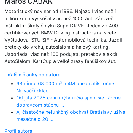
Maroš ČABÁK
Motoristický novinár od r1996. Najazdil viac než 1
milión km a vyskúšal viac než 1000 áut. Zároveň
inštruktor školy šmyku SuperDRIVE. Jeden zo 400
certifikovaných BMW Driving Instructors na svete.
Vyštudoval STU SjF - Automobilová technika. Jazdil
preteky do vrchu, autoslalom a halový karting.
Usporiadal viac než 100 podujatí, pretekov a akcií -
AutoSlalom, KartCup a veľké zrazy fanúšikov áut.
- ďalšie články od autora
68 rámp, 68 000 m² a 4M pneumatík ročne.
Najväčší sklad ...
Od júla 2025 cenu mýta určia aj emisie. Ročne
dopravcom stúpnu ...
Aj čiastočne nefunkčný obchvat Bratislavy užíva
mesačne o 20 ...
Profil autora