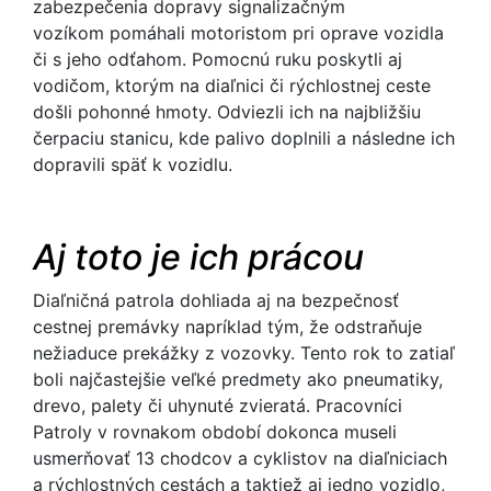
zabezpečenia dopravy signalizačným
vozíkom pomáhali motoristom pri oprave vozidla
či s jeho odťahom. Pomocnú ruku poskytli aj
vodičom, ktorým na diaľnici či rýchlostnej ceste
došli pohonné hmoty. Odviezli ich na najbližšiu
čerpaciu stanicu, kde palivo doplnili a následne ich
dopravili späť k vozidlu.
Aj toto je ich prácou
Diaľničná patrola dohliada aj na bezpečnosť
cestnej premávky napríklad tým, že odstraňuje
nežiaduce prekážky z vozovky. Tento rok to zatiaľ
boli najčastejšie veľké predmety ako pneumatiky,
drevo, palety či uhynuté zvieratá. Pracovníci
Patroly v rovnakom období dokonca museli
usmerňovať 13 chodcov a cyklistov na diaľniciach
a rýchlostných cestách a taktiež aj jedno vozidlo,