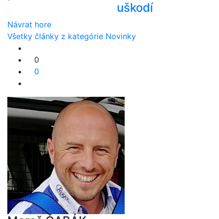
uškodí
Návrat hore
Všetky články z kategórie Novinky
0
0