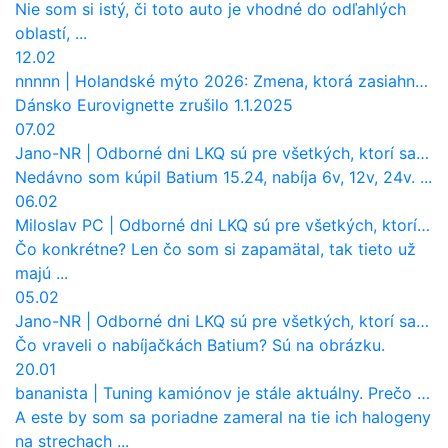
Nie som si istý, či toto auto je vhodné do odľahlých
oblastí, ...
12.02
nnnnn
|
Holandské mýto 2026: Zmena, ktorá zasiahne slovenských dopravcov
Dánsko Eurovignette zrušilo 1.1.2025
07.02
Jano-NR
|
Odborné dni LKQ sú pre všetkých, ktorí sa chcú dozvedieť niečo viac
Nedávno som kúpil Batium 15.24, nabíja 6v, 12v, 24v. ...
06.02
Miloslav PC
|
Odborné dni LKQ sú pre všetkých, ktorí sa chcú dozvedieť niečo viac
Čo konkrétne? Len čo som si zapamätal, tak tieto už
majú ...
05.02
Jano-NR
|
Odborné dni LKQ sú pre všetkých, ktorí sa chcú dozvedieť niečo viac
Čo vraveli o nabíjačkách Batium? Sú na obrázku.
20.01
bananista
|
Tuning kamiónov je stále aktuálny. Prečo nevyhynul ako pri osobákoch?
A este by som sa poriadne zameral na tie ich halogeny
na strechach ...