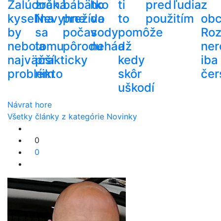
Žalúdočná
zrak.
bábätko
ho
ti
pred
ľudia
z
kyselina
Nevyhne
prežíva
do
to
použitím
ob
by
sa
počas
vody
pomôže
Roz
nebola
tomu
pôrodu
nehádž
a
ner
najväčší
prakticky
kedy
iba
problém
nikto
skôr
čer
uškodí
Návrat hore
Všetky články z kategórie Novinky
0
0