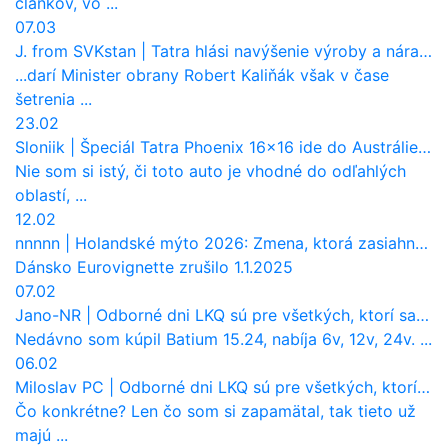
článkov, vo ...
07.03
J. from SVKstan
|
Tatra hlási navýšenie výroby a nárast tržieb. Ktorí odberatelia sú kľúčoví?
...darí Minister obrany Robert Kaliňák však v čase
šetrenia ...
23.02
Sloniik
|
Špeciál Tatra Phoenix 16×16 ide do Austrálie. Na čo bude slúžiť?
Nie som si istý, či toto auto je vhodné do odľahlých
oblastí, ...
12.02
nnnnn
|
Holandské mýto 2026: Zmena, ktorá zasiahne slovenských dopravcov
Dánsko Eurovignette zrušilo 1.1.2025
07.02
Jano-NR
|
Odborné dni LKQ sú pre všetkých, ktorí sa chcú dozvedieť niečo viac
Nedávno som kúpil Batium 15.24, nabíja 6v, 12v, 24v. ...
06.02
Miloslav PC
|
Odborné dni LKQ sú pre všetkých, ktorí sa chcú dozvedieť niečo viac
Čo konkrétne? Len čo som si zapamätal, tak tieto už
majú ...