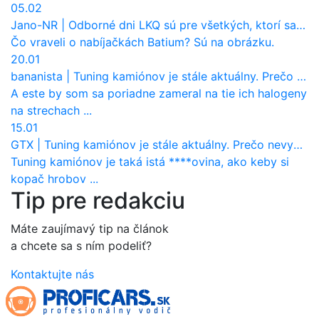
05.02
Jano-NR
|
Odborné dni LKQ sú pre všetkých, ktorí sa chcú dozvedieť niečo viac
Čo vraveli o nabíjačkách Batium? Sú na obrázku.
20.01
bananista
|
Tuning kamiónov je stále aktuálny. Prečo nevyhynul ako pri osobákoch?
A este by som sa poriadne zameral na tie ich halogeny
na strechach ...
15.01
GTX
|
Tuning kamiónov je stále aktuálny. Prečo nevyhynul ako pri osobákoch?
Tuning kamiónov je taká istá ****ovina, ako keby si
kopač hrobov ...
Tip pre redakciu
Máte zaujímavý tip na článok
a chcete sa s ním podeliť?
Kontaktujte nás