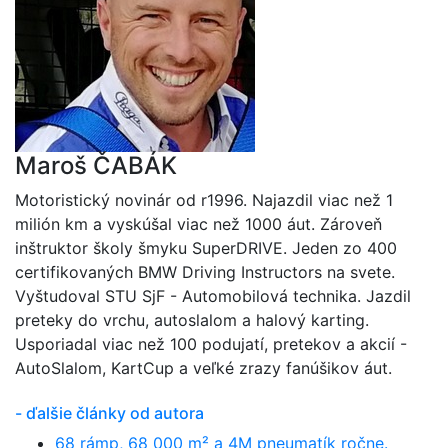
Maroš ČABÁK
Motoristický novinár od r1996. Najazdil viac než 1
milión km a vyskúšal viac než 1000 áut. Zároveň
inštruktor školy šmyku SuperDRIVE. Jeden zo 400
certifikovaných BMW Driving Instructors na svete.
Vyštudoval STU SjF - Automobilová technika. Jazdil
preteky do vrchu, autoslalom a halový karting.
Usporiadal viac než 100 podujatí, pretekov a akcií -
AutoSlalom, KartCup a veľké zrazy fanúšikov áut.
- ďalšie články od autora
68 rámp, 68 000 m² a 4M pneumatík ročne.