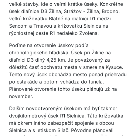
veľké stavby. Ide o veľmi krátke úseky. Konkrétne
úsek diaľnice D3 Žilina, Strážov - Žilina, Brodno,
veľkú križovatku Blatné na diaľnici D1 medzi
Sencom a Trnavou a križovatku Sielnica na
rýchlostnej ceste R1 neďaleko Zvolena.
Poďme na otvorenie úsekov podľa
chronologického hľadiska. Úsek pri Žiline na
diaľnici D3 dlhý 4,25 km. Je považovaný za
dôležitú časť obchvatu mesta v smere na Kysuce.
Tento nový úsek obchádza mesto ponad priehradu
po estakáde a potom vchádza do tunela.
Plánované otvorenie tohto úseku plánujú už na
november.
Ďalším novootvoreným úsekom má byť takmer
dvojkilometrový úsek R1 Sielnica. Táto križovatka
má okrem iného zabezpečiť spojenie s obcou
Sielnica a s letiskom Sliač. Pôvodne plánovali