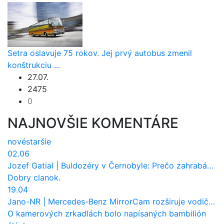
Setra oslavuje 75 rokov. Jej prvý autobus zmenil
konštrukciu ...
27.07.
2475
0
NAJNOVŠIE KOMENTÁRE
nové
staršie
02.06
Jozef Gatial
|
Buldozéry v Černobyle: Prečo zahrabávali Červený les pod zem?
Dobry clanok.
19.04
Jano-NR
|
Mercedes-Benz MirrorCam rozširuje vodičovi výhľad a uberá autobusom odpor vzduchu
O kamerových zrkadlách bolo napísaných bambilión