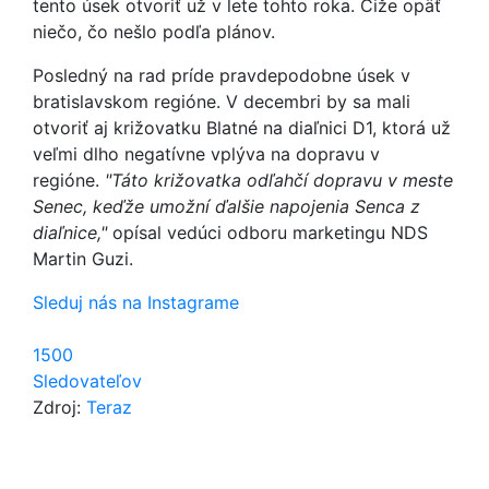
tento úsek otvoriť už v lete tohto roka. Čiže opäť
niečo, čo nešlo podľa plánov.
Posledný na rad príde pravdepodobne úsek v
bratislavskom regióne. V decembri by sa mali
otvoriť aj križovatku Blatné na diaľnici D1, ktorá už
veľmi dlho negatívne vplýva na dopravu v
regióne.
"Táto križovatka odľahčí dopravu v meste
Senec, keďže umožní ďalšie napojenia Senca z
diaľnice,"
opísal vedúci odboru marketingu NDS
Martin Guzi.
Sleduj nás na Instagrame
1500
Sledovateľov
Zdroj:
Teraz