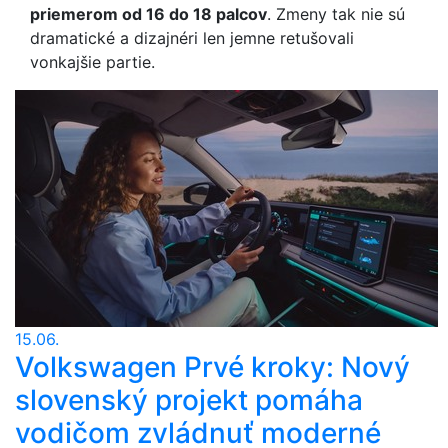
priemerom od 16 do 18 palcov
. Zmeny tak nie sú
dramatické a dizajnéri len jemne retušovali
vonkajšie partie.
15.06.
Volkswagen Prvé kroky: Nový
slovenský projekt pomáha
vodičom zvládnuť moderné