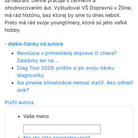
sa nebráni. Denne pracuje s cenníkmi a
ohodnocovaním áut. Vyštudoval VŠ Dopravnú v Žiline,
má rád históriu, bez ktorej by sme tu dnes neboli.
Preto má rád svoje youngtimery, ktoré sú jeho veľké
hobby.
- ďalšie články od autora
Revolúcia v prímestskej doprave či chaos?
Zastávky len na ...
Diag Tour 2026: prídite si po svoju dávku
diagnostiky
Iba plnenie klimatizácie nemusí stačiť. Ako odhaliť
únik?
Profil autora
Vaše meno
Nie ste ešte zaregistrovaný?