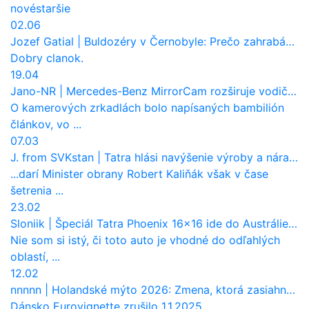
nové
staršie
02.06
Jozef Gatial
|
Buldozéry v Černobyle: Prečo zahrabávali Červený les pod zem?
Dobry clanok.
19.04
Jano-NR
|
Mercedes-Benz MirrorCam rozširuje vodičovi výhľad a uberá autobusom odpor vzduchu
O kamerových zrkadlách bolo napísaných bambilión
článkov, vo ...
07.03
J. from SVKstan
|
Tatra hlási navýšenie výroby a nárast tržieb. Ktorí odberatelia sú kľúčoví?
...darí Minister obrany Robert Kaliňák však v čase
šetrenia ...
23.02
Sloniik
|
Špeciál Tatra Phoenix 16×16 ide do Austrálie. Na čo bude slúžiť?
Nie som si istý, či toto auto je vhodné do odľahlých
oblastí, ...
12.02
nnnnn
|
Holandské mýto 2026: Zmena, ktorá zasiahne slovenských dopravcov
Dánsko Eurovignette zrušilo 1.1.2025