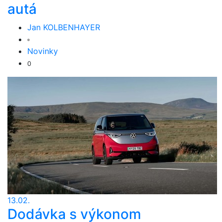
autá
Jan KOLBENHAYER
Novinky
0
13.02.
Dodávka s výkonom