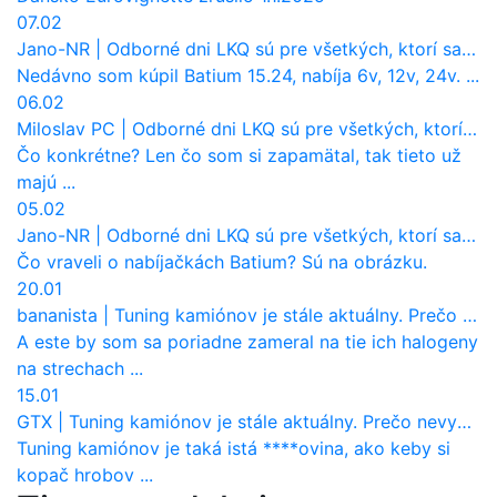
07.02
Jano-NR
|
Odborné dni LKQ sú pre všetkých, ktorí sa chcú dozvedieť niečo viac
Nedávno som kúpil Batium 15.24, nabíja 6v, 12v, 24v. ...
06.02
Miloslav PC
|
Odborné dni LKQ sú pre všetkých, ktorí sa chcú dozvedieť niečo viac
Čo konkrétne? Len čo som si zapamätal, tak tieto už
majú ...
05.02
Jano-NR
|
Odborné dni LKQ sú pre všetkých, ktorí sa chcú dozvedieť niečo viac
Čo vraveli o nabíjačkách Batium? Sú na obrázku.
20.01
bananista
|
Tuning kamiónov je stále aktuálny. Prečo nevyhynul ako pri osobákoch?
A este by som sa poriadne zameral na tie ich halogeny
na strechach ...
15.01
GTX
|
Tuning kamiónov je stále aktuálny. Prečo nevyhynul ako pri osobákoch?
Tuning kamiónov je taká istá ****ovina, ako keby si
kopač hrobov ...