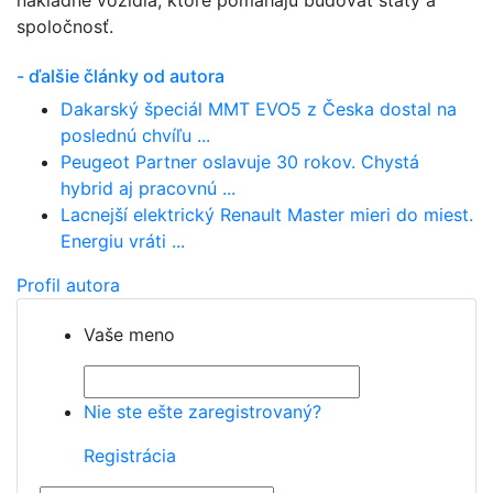
nákladné vozidlá, ktoré pomáhajú budovať štáty a
spoločnosť.
- ďalšie články od autora
Dakarský špeciál MMT EVO5 z Česka dostal na
poslednú chvíľu ...
Peugeot Partner oslavuje 30 rokov. Chystá
hybrid aj pracovnú ...
Lacnejší elektrický Renault Master mieri do miest.
Energiu vráti ...
Profil autora
Vaše meno
Nie ste ešte zaregistrovaný?
Registrácia