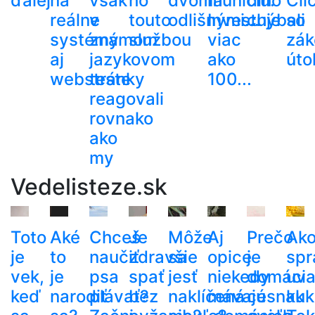
ďalej
na
však
ho
dvoma
muníciu.
dlho
Cli
reálne
v
touto
odlišnými...
Investuje
chýbali
so
systémy
známom
službou
viac
zák
aj
jazykovom
ako
út
webstránky
teste
100...
reagovali
rovnako
ako
my
Vedelisteze.sk
Toto
Aké
Chceš
Je
Môže
Aj
Prečo
Ak
je
to
naučiť
zdravšie
sa
opice
je
spr
vek,
je
psa
spať
jesť
niekedy
domáci
uva
keď
narodiť
plávať?
bez
naklíčená
mávajú
cesnak
kuk