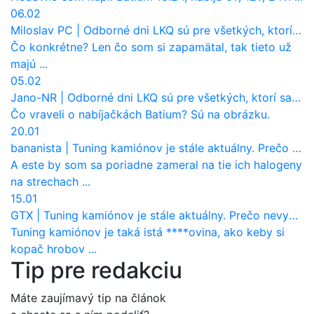
06.02
Miloslav PC
|
Odborné dni LKQ sú pre všetkých, ktorí sa chcú dozvedieť niečo viac
Čo konkrétne? Len čo som si zapamätal, tak tieto už
majú ...
05.02
Jano-NR
|
Odborné dni LKQ sú pre všetkých, ktorí sa chcú dozvedieť niečo viac
Čo vraveli o nabíjačkách Batium? Sú na obrázku.
20.01
bananista
|
Tuning kamiónov je stále aktuálny. Prečo nevyhynul ako pri osobákoch?
A este by som sa poriadne zameral na tie ich halogeny
na strechach ...
15.01
GTX
|
Tuning kamiónov je stále aktuálny. Prečo nevyhynul ako pri osobákoch?
Tuning kamiónov je taká istá ****ovina, ako keby si
kopač hrobov ...
Tip pre redakciu
Máte zaujímavý tip na článok