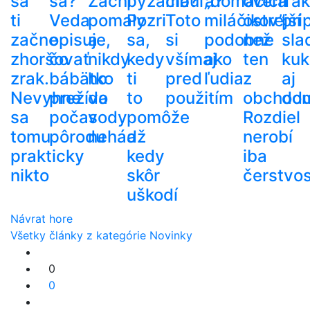
sa
sa?
Začni
pyžama?
cibuľa?
„domácich
oveľa
Tak
ti
Veda
pomaly
Pozri
Toto
miláčikov”
ostrejší
pri
začne
opisuje,
a
sa,
si
podobne
než
sla
zhoršovať
čo
nikdy
kedy
všímaj
ako
ten
kuk
zrak.
bábätko
ho
ti
pred
ľudia
z
aj
Nevyhne
prežíva
do
to
použitím
obchod
do
sa
počas
vody
pomôže
Rozdiel
tomu
pôrodu
nehádž
a
nerobí
prakticky
kedy
iba
nikto
skôr
čerstvos
uškodí
Návrat hore
Všetky články z kategórie Novinky
0
0