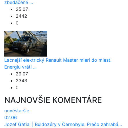
zbedačené ...
25.07.
2442
0
Lacnejší elektrický Renault Master mieri do miest.
Energiu vráti ...
29.07.
2343
0
NAJNOVŠIE KOMENTÁRE
nové
staršie
02.06
Jozef Gatial
|
Buldozéry v Černobyle: Prečo zahrabávali Červený les pod zem?