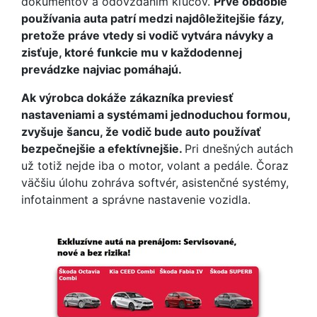
dokumentov a odovzdaním kľúčov.
Prvé obdobie
používania auta patrí medzi najdôležitejšie fázy,
pretože práve vtedy si vodič vytvára návyky a
zisťuje, ktoré funkcie mu v každodennej
prevádzke najviac pomáhajú.
Ak výrobca dokáže zákazníka previesť
nastaveniami a systémami jednoduchou formou,
zvyšuje šancu, že vodič bude auto používať
bezpečnejšie a efektívnejšie.
Pri dnešných autách
už totiž nejde iba o motor, volant a pedále. Čoraz
väčšiu úlohu zohráva softvér, asistenčné systémy,
infotainment a správne nastavenie vozidla.