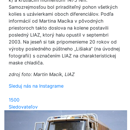
k) a krútiacim momentom 1475 Nm.
Samozrejmosťou bol priraditeľný pohon všetkých
kolies s uzávierkami oboch diferenciálov. Podľa
informácií od Martina Macíka v pôvodných
priestoroch takto doslova na kolene postavili
posledný LIAZ, ktorý halu opustil v septembri
2003. Na jeseň si tak pripomenieme 20 rokov od
výroby posledného púštneho „Lišiaka“ (na úvodnej
fotografii) s označením LIAZ na charakteristickej
maske chladiča.
zdroj foto: Martin Macík, LIAZ
Sleduj nás na Instagrame
1500
Sledovateľov