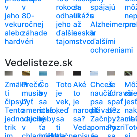
v
v
rokoch
sa
spájajú
mô
jeho
80-
odhalili
ukážu
s
nep
veku
ročnej
jeho
až
Alzheimerom
pre
alebo
záhade
ďalšie
neskôr
a
hardvéri
tajomstvo
ďalšími
ochoreniami
Vedelisteze.sk
Zmäkli
Prečo
Čo
Toto
Aké
Chceš
Je
Mô
ti
musia
by
je
to
naučiť
zdravši
sa
čipsy?
byť
sa
vek,
je
psa
spať
jes
Tento
americké
stalo,
keď
narodiť
plávať?
bez
nak
jednoduchý
vajcia
keby
sa
sa?
Začni
pyžama
cib
trik
v
ťa
ti
Veda
pomaly
Pozri
Tot
im
chladničke,
prehltla
začne
opisuje,
a
sa,
si