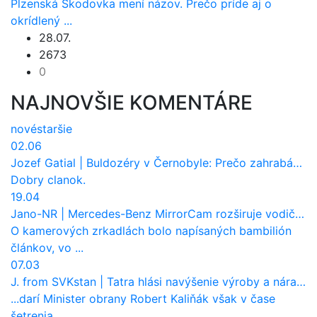
Plzenská Škodovka mení názov. Prečo príde aj o
okrídlený ...
28.07.
2673
0
NAJNOVŠIE KOMENTÁRE
nové
staršie
02.06
Jozef Gatial
|
Buldozéry v Černobyle: Prečo zahrabávali Červený les pod zem?
Dobry clanok.
19.04
Jano-NR
|
Mercedes-Benz MirrorCam rozširuje vodičovi výhľad a uberá autobusom odpor vzduchu
O kamerových zrkadlách bolo napísaných bambilión
článkov, vo ...
07.03
J. from SVKstan
|
Tatra hlási navýšenie výroby a nárast tržieb. Ktorí odberatelia sú kľúčoví?
...darí Minister obrany Robert Kaliňák však v čase
šetrenia ...