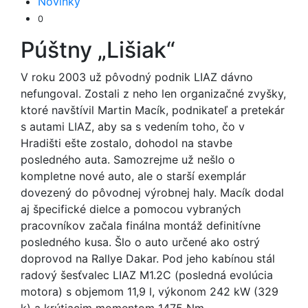
Novinky
0
Púštny „Lišiak“
V roku 2003 už pôvodný podnik LIAZ dávno
nefungoval. Zostali z neho len organizačné zvyšky,
ktoré navštívil Martin Macík, podnikateľ a pretekár
s autami LIAZ, aby sa s vedením toho, čo v
Hradišti ešte zostalo, dohodol na stavbe
posledného auta. Samozrejme už nešlo o
kompletne nové auto, ale o starší exemplár
dovezený do pôvodnej výrobnej haly. Macík dodal
aj špecifické dielce a pomocou vybraných
pracovníkov začala finálna montáž definitívne
posledného kusa. Šlo o auto určené ako ostrý
doprovod na Rallye Dakar. Pod jeho kabínou stál
radový šesťvalec LIAZ M1.2C (posledná evolúcia
motora) s objemom 11,9 l, výkonom 242 kW (329