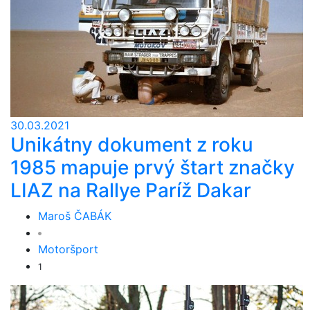
30.03.2021
Unikátny dokument z roku
1985 mapuje prvý štart značky
LIAZ na Rallye Paríž Dakar
Maroš ČABÁK
Motoršport
1