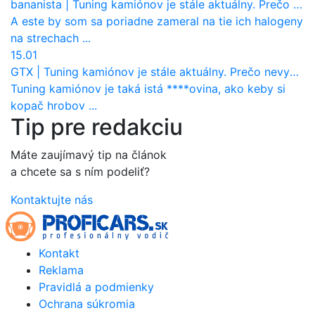
bananista
|
Tuning kamiónov je stále aktuálny. Prečo nevyhynul ako pri osobákoch?
A este by som sa poriadne zameral na tie ich halogeny
na strechach ...
15.01
GTX
|
Tuning kamiónov je stále aktuálny. Prečo nevyhynul ako pri osobákoch?
Tuning kamiónov je taká istá ****ovina, ako keby si
kopač hrobov ...
Tip pre redakciu
Máte zaujímavý tip na článok
a chcete sa s ním podeliť?
Kontaktujte nás
Kontakt
Reklama
Pravidlá a podmienky
Ochrana súkromia