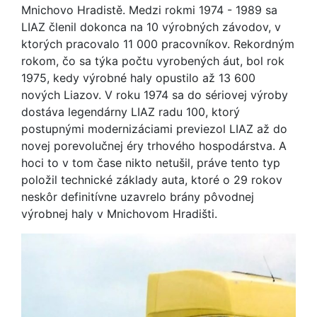
Mnichovo Hradistě. Medzi rokmi 1974 - 1989 sa
LIAZ členil dokonca na 10 výrobných závodov, v
ktorých pracovalo 11 000 pracovníkov. Rekordným
rokom, čo sa týka počtu vyrobených áut, bol rok
1975, kedy výrobné haly opustilo až 13 600
nových Liazov. V roku 1974 sa do sériovej výroby
dostáva legendárny LIAZ radu 100, ktorý
postupnými modernizáciami previezol LIAZ až do
novej porevolučnej éry trhového hospodárstva. A
hoci to v tom čase nikto netušil, práve tento typ
položil technické základy auta, ktoré o 29 rokov
neskôr definitívne uzavrelo brány pôvodnej
výrobnej haly v Mnichovom Hradišti.