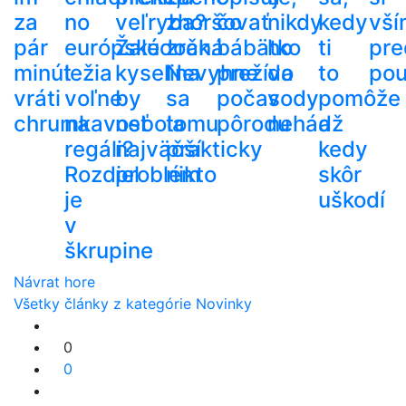
za
no
veľryba?
zhoršovať
čo
nikdy
kedy
vší
pár
európske
Žalúdočná
zrak.
bábätko
ho
ti
pre
minút
ležia
kyselina
Nevyhne
prežíva
do
to
pou
vráti
voľne
by
sa
počas
vody
pomôže
chrumkavosť
na
nebola
tomu
pôrodu
nehádž
a
regáli?
najväčší
prakticky
kedy
Rozdiel
problém
nikto
skôr
je
uškodí
v
škrupine
Návrat hore
Všetky články z kategórie Novinky
0
0