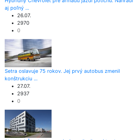
Hybridný Chevrolet pre armádu jazdí potichu. Nahradí
aj poľný ...
26.07.
2970
0
Setra oslavuje 75 rokov. Jej prvý autobus zmenil
konštrukciu ...
27.07.
2937
0