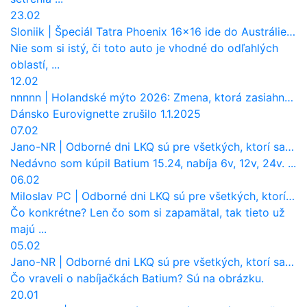
23.02
Sloniik
|
Špeciál Tatra Phoenix 16×16 ide do Austrálie. Na čo bude slúžiť?
Nie som si istý, či toto auto je vhodné do odľahlých
oblastí, ...
12.02
nnnnn
|
Holandské mýto 2026: Zmena, ktorá zasiahne slovenských dopravcov
Dánsko Eurovignette zrušilo 1.1.2025
07.02
Jano-NR
|
Odborné dni LKQ sú pre všetkých, ktorí sa chcú dozvedieť niečo viac
Nedávno som kúpil Batium 15.24, nabíja 6v, 12v, 24v. ...
06.02
Miloslav PC
|
Odborné dni LKQ sú pre všetkých, ktorí sa chcú dozvedieť niečo viac
Čo konkrétne? Len čo som si zapamätal, tak tieto už
majú ...
05.02
Jano-NR
|
Odborné dni LKQ sú pre všetkých, ktorí sa chcú dozvedieť niečo viac
Čo vraveli o nabíjačkách Batium? Sú na obrázku.
20.01