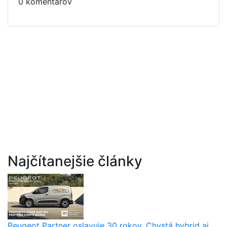
0 komentárov
Najčítanejšie články
Peugeot Partner oslavuje 30 rokov. Chystá hybrid aj