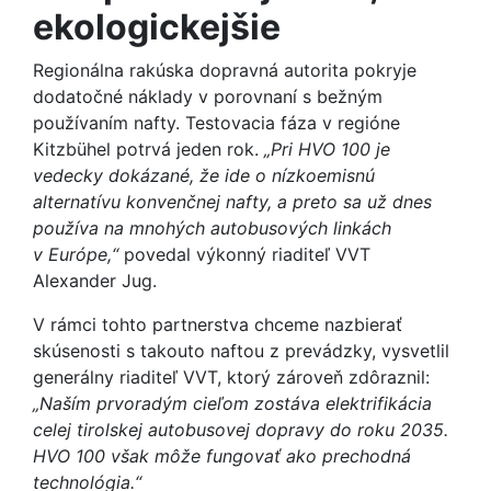
ekologickejšie
Regionálna rakúska dopravná autorita pokryje
dodatočné náklady v porovnaní s bežným
používaním nafty. Testovacia fáza v regióne
Kitzbühel potrvá jeden rok.
„Pri HVO 100 je
vedecky dokázané, že ide o nízkoemisnú
alternatívu konvenčnej nafty, a preto sa už dnes
používa na mnohých autobusových linkách
v Európe,“
povedal výkonný riaditeľ VVT
Alexander Jug.
V rámci tohto partnerstva chceme nazbierať
skúsenosti s takouto naftou z prevádzky, vysvetlil
generálny riaditeľ VVT, ktorý zároveň zdôraznil:
„Naším prvoradým cieľom zostáva elektrifikácia
celej tirolskej autobusovej dopravy do roku 2035.
HVO 100 však môže fungovať ako prechodná
technológia.“