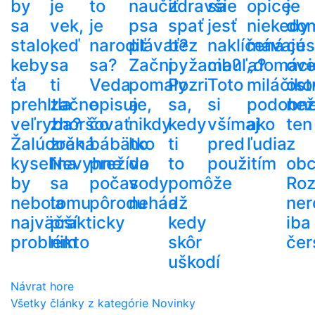
by
je
to
naučiť
zdravšie
sa
opice
je
sa
vek,
je
psa
spať
jesť
niekedy
do
stalo,
keď
narodiť
plávať?
bez
naklíčená
mávajú
ces
keby
sa
sa?
Začni
pyžama?
cibuľa?
„domáci
ove
ťa
ti
Veda
pomaly
Pozri
Toto
miláčiko
ost
prehltla
začne
opisuje,
a
sa,
si
podobn
než
veľryba?
zhoršovať
čo
nikdy
kedy
všímaj
ako
ten
Žalúdočná
zrak.
bábätko
ho
ti
pred
ľudia
z
kyselina
Nevyhne
prežíva
do
to
použitím
ob
by
sa
počas
vody
pomôže
Roz
nebola
tomu
pôrodu
nehádž
a
ner
najväčší
prakticky
kedy
iba
problém
nikto
skôr
čer
uškodí
Návrat hore
Všetky články z kategórie Novinky