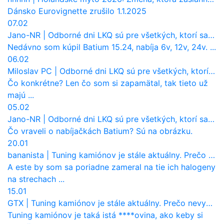
Dánsko Eurovignette zrušilo 1.1.2025
07.02
Jano-NR
|
Odborné dni LKQ sú pre všetkých, ktorí sa chcú dozvedieť niečo viac
Nedávno som kúpil Batium 15.24, nabíja 6v, 12v, 24v. ...
06.02
Miloslav PC
|
Odborné dni LKQ sú pre všetkých, ktorí sa chcú dozvedieť niečo viac
Čo konkrétne? Len čo som si zapamätal, tak tieto už
majú ...
05.02
Jano-NR
|
Odborné dni LKQ sú pre všetkých, ktorí sa chcú dozvedieť niečo viac
Čo vraveli o nabíjačkách Batium? Sú na obrázku.
20.01
bananista
|
Tuning kamiónov je stále aktuálny. Prečo nevyhynul ako pri osobákoch?
A este by som sa poriadne zameral na tie ich halogeny
na strechach ...
15.01
GTX
|
Tuning kamiónov je stále aktuálny. Prečo nevyhynul ako pri osobákoch?
Tuning kamiónov je taká istá ****ovina, ako keby si