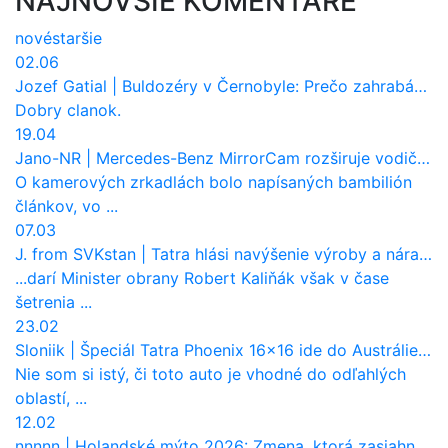
NAJNOVŠIE KOMENTÁRE
nové
staršie
02.06
Jozef Gatial
|
Buldozéry v Černobyle: Prečo zahrabávali Červený les pod zem?
Dobry clanok.
19.04
Jano-NR
|
Mercedes-Benz MirrorCam rozširuje vodičovi výhľad a uberá autobusom odpor vzduchu
O kamerových zrkadlách bolo napísaných bambilión
článkov, vo ...
07.03
J. from SVKstan
|
Tatra hlási navýšenie výroby a nárast tržieb. Ktorí odberatelia sú kľúčoví?
...darí Minister obrany Robert Kaliňák však v čase
šetrenia ...
23.02
Sloniik
|
Špeciál Tatra Phoenix 16×16 ide do Austrálie. Na čo bude slúžiť?
Nie som si istý, či toto auto je vhodné do odľahlých
oblastí, ...
12.02
nnnnn
|
Holandské mýto 2026: Zmena, ktorá zasiahne slovenských dopravcov