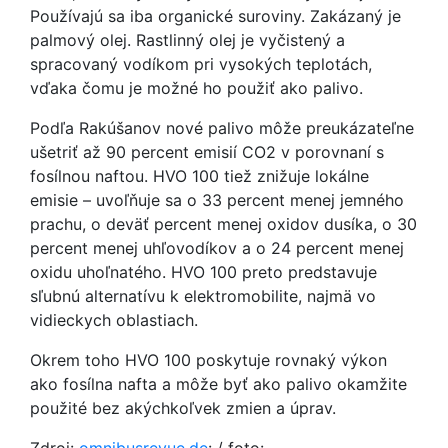
Používajú sa iba organické suroviny. Zakázaný je
palmový olej. Rastlinný olej je vyčistený a
spracovaný vodíkom pri vysokých teplotách,
vďaka čomu je možné ho použiť ako palivo.
Podľa Rakúšanov nové palivo môže preukázateľne
ušetriť až 90 percent emisií CO2 v porovnaní s
fosílnou naftou. HVO 100 tiež znižuje lokálne
emisie – uvoľňuje sa o 33 percent menej jemného
prachu, o deväť percent menej oxidov dusíka, o 30
percent menej uhľovodíkov a o 24 percent menej
oxidu uhoľnatého. HVO 100 preto predstavuje
sľubnú alternatívu k elektromobilite, najmä vo
vidieckych oblastiach.
Okrem toho HVO 100 poskytuje rovnaký výkon
ako fosílna nafta a môže byť ako palivo okamžite
použité bez akýchkoľvek zmien a úprav.