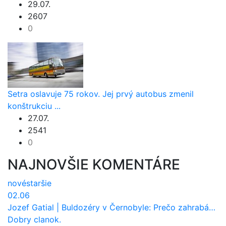
29.07.
2607
0
Setra oslavuje 75 rokov. Jej prvý autobus zmenil
konštrukciu ...
27.07.
2541
0
NAJNOVŠIE KOMENTÁRE
nové
staršie
02.06
Jozef Gatial
|
Buldozéry v Černobyle: Prečo zahrabávali Červený les pod zem?
Dobry clanok.