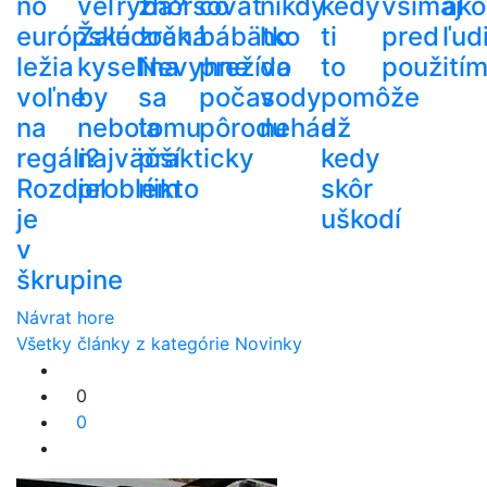
no
veľryba?
zhoršovať
čo
nikdy
kedy
všímaj
ako
európske
Žalúdočná
zrak.
bábätko
ho
ti
pred
ľud
ležia
kyselina
Nevyhne
prežíva
do
to
použití
voľne
by
sa
počas
vody
pomôže
na
nebola
tomu
pôrodu
nehádž
a
regáli?
najväčší
prakticky
kedy
Rozdiel
problém
nikto
skôr
je
uškodí
v
škrupine
Návrat hore
Všetky články z kategórie Novinky
0
0