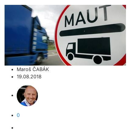
Maroš ČABÁK
19.08.2018
0