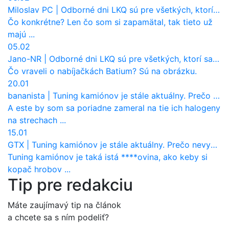
Miloslav PC
|
Odborné dni LKQ sú pre všetkých, ktorí sa chcú dozvedieť niečo viac
Čo konkrétne? Len čo som si zapamätal, tak tieto už
majú ...
05.02
Jano-NR
|
Odborné dni LKQ sú pre všetkých, ktorí sa chcú dozvedieť niečo viac
Čo vraveli o nabíjačkách Batium? Sú na obrázku.
20.01
bananista
|
Tuning kamiónov je stále aktuálny. Prečo nevyhynul ako pri osobákoch?
A este by som sa poriadne zameral na tie ich halogeny
na strechach ...
15.01
GTX
|
Tuning kamiónov je stále aktuálny. Prečo nevyhynul ako pri osobákoch?
Tuning kamiónov je taká istá ****ovina, ako keby si
kopač hrobov ...
Tip pre redakciu
Máte zaujímavý tip na článok
a chcete sa s ním podeliť?