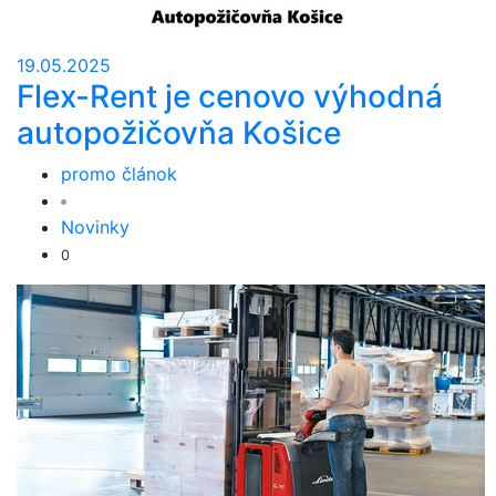
19.05.2025
Flex-Rent je cenovo výhodná
autopožičovňa Košice
promo článok
Novinky
0