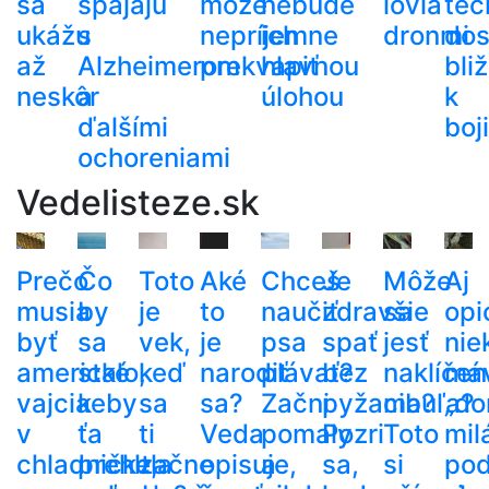
sa
spájajú
môže
nebude
lovia
tec
ukážu
s
nepríjemne
ich
dronmi
dos
až
Alzheimerom
prekvapiť
hlavnou
bli
neskôr
a
úlohou
k
ďalšími
boj
ochoreniami
Vedelisteze.sk
Prečo
Čo
Toto
Aké
Chceš
Je
Môže
Aj
musia
by
je
to
naučiť
zdravšie
sa
opi
byť
sa
vek,
je
psa
spať
jesť
nie
americké
stalo,
keď
narodiť
plávať?
bez
naklíčen
má
vajcia
keby
sa
sa?
Začni
pyžama?
cibuľa?
„do
v
ťa
ti
Veda
pomaly
Pozri
Toto
mil
chladničke,
prehltla
začne
opisuje,
a
sa,
si
po