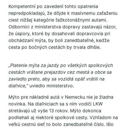
Kompetentní po zavedení tohto opatrenia
nepredpokladajú, že dôjde k masívnemu zaťaženiu
ciest nižšej kategórie ťažkotonážnymi autami.
Odborníci z ministerstva dopravy zastavajú názor,
že úspory, ktoré by dosahovali dopravcovia pri
obchádzaní mýta, by boli zanedbateľné, keďže
cesta po bočných cestách by trvala dlhšie.
„Platenie mýta za jazdy po všetkých spolkových
cestách vrátane prejazdov cez mestá a obce sa
zaviedlo preto, aby sa vozidlá opäť vrátili na
diaľnice,“
uviedlo ministerstvo.
Mýto pre nákladné autá v Nemecku nie je žiadna
novinka. Na diaľniciach sa s ním vodiči LKW
stretávajú už vyše 13 rokov. Mýto dokonca
podliehali aj niektoré spolkové cesty. Vzhľadom na
veľkú cestnú sieť to bolo zanedbateľné číslo. Išlo