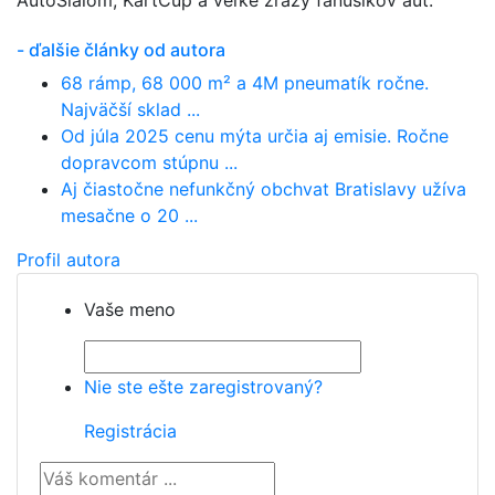
AutoSlalom, KartCup a veľké zrazy fanúšikov áut.
- ďalšie články od autora
68 rámp, 68 000 m² a 4M pneumatík ročne.
Najväčší sklad ...
Od júla 2025 cenu mýta určia aj emisie. Ročne
dopravcom stúpnu ...
Aj čiastočne nefunkčný obchvat Bratislavy užíva
mesačne o 20 ...
Profil autora
Vaše meno
Nie ste ešte zaregistrovaný?
Registrácia