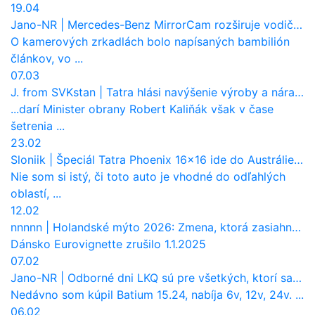
19.04
Jano-NR
|
Mercedes-Benz MirrorCam rozširuje vodičovi výhľad a uberá autobusom odpor vzduchu
O kamerových zrkadlách bolo napísaných bambilión
článkov, vo ...
07.03
J. from SVKstan
|
Tatra hlási navýšenie výroby a nárast tržieb. Ktorí odberatelia sú kľúčoví?
...darí Minister obrany Robert Kaliňák však v čase
šetrenia ...
23.02
Sloniik
|
Špeciál Tatra Phoenix 16×16 ide do Austrálie. Na čo bude slúžiť?
Nie som si istý, či toto auto je vhodné do odľahlých
oblastí, ...
12.02
nnnnn
|
Holandské mýto 2026: Zmena, ktorá zasiahne slovenských dopravcov
Dánsko Eurovignette zrušilo 1.1.2025
07.02
Jano-NR
|
Odborné dni LKQ sú pre všetkých, ktorí sa chcú dozvedieť niečo viac
Nedávno som kúpil Batium 15.24, nabíja 6v, 12v, 24v. ...
06.02