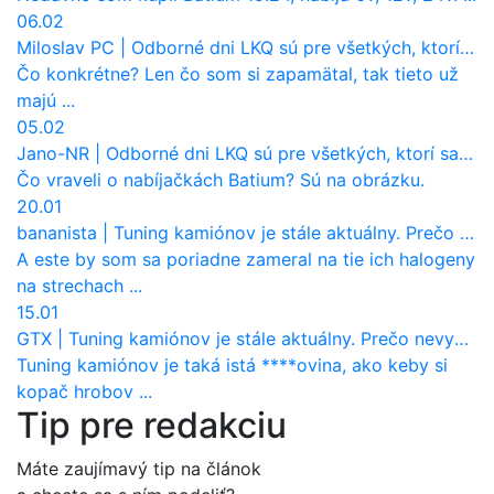
06.02
Miloslav PC
|
Odborné dni LKQ sú pre všetkých, ktorí sa chcú dozvedieť niečo viac
Čo konkrétne? Len čo som si zapamätal, tak tieto už
majú ...
05.02
Jano-NR
|
Odborné dni LKQ sú pre všetkých, ktorí sa chcú dozvedieť niečo viac
Čo vraveli o nabíjačkách Batium? Sú na obrázku.
20.01
bananista
|
Tuning kamiónov je stále aktuálny. Prečo nevyhynul ako pri osobákoch?
A este by som sa poriadne zameral na tie ich halogeny
na strechach ...
15.01
GTX
|
Tuning kamiónov je stále aktuálny. Prečo nevyhynul ako pri osobákoch?
Tuning kamiónov je taká istá ****ovina, ako keby si
kopač hrobov ...
Tip pre redakciu
Máte zaujímavý tip na článok