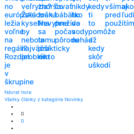
no
veľryba?
zhoršovať
čo
nikdy
kedy
všímaj
ako
európske
Žalúdočná
zrak.
bábätko
ho
ti
pred
ľud
ležia
kyselina
Nevyhne
prežíva
do
to
použití
voľne
by
sa
počas
vody
pomôže
na
nebola
tomu
pôrodu
nehádž
a
regáli?
najväčší
prakticky
kedy
Rozdiel
problém
nikto
skôr
je
uškodí
v
škrupine
Návrat hore
Všetky články z kategórie Novinky
0
0