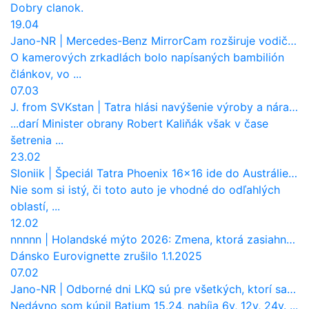
Dobry clanok.
19.04
Jano-NR
|
Mercedes-Benz MirrorCam rozširuje vodičovi výhľad a uberá autobusom odpor vzduchu
O kamerových zrkadlách bolo napísaných bambilión
článkov, vo ...
07.03
J. from SVKstan
|
Tatra hlási navýšenie výroby a nárast tržieb. Ktorí odberatelia sú kľúčoví?
...darí Minister obrany Robert Kaliňák však v čase
šetrenia ...
23.02
Sloniik
|
Špeciál Tatra Phoenix 16×16 ide do Austrálie. Na čo bude slúžiť?
Nie som si istý, či toto auto je vhodné do odľahlých
oblastí, ...
12.02
nnnnn
|
Holandské mýto 2026: Zmena, ktorá zasiahne slovenských dopravcov
Dánsko Eurovignette zrušilo 1.1.2025
07.02
Jano-NR
|
Odborné dni LKQ sú pre všetkých, ktorí sa chcú dozvedieť niečo viac
Nedávno som kúpil Batium 15.24, nabíja 6v, 12v, 24v. ...