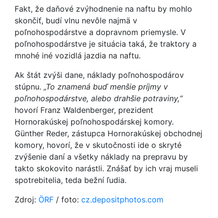
Fakt, že daňové zvýhodnenie na naftu by mohlo
skončiť, budí vlnu nevôle najmä v
poľnohospodárstve a dopravnom priemysle. V
poľnohospodárstve je situácia taká, že traktory a
mnohé iné vozidlá jazdia na naftu.
Ak štát zvýši dane, náklady poľnohospodárov
stúpnu.
„To znamená buď menšie príjmy v
poľnohospodárstve, alebo drahšie potraviny,“
hovorí Franz Waldenberger, prezident
Hornorakúskej poľnohospodárskej komory.
Günther Reder, zástupca Hornorakúskej obchodnej
komory, hovorí, že v skutočnosti ide o skryté
zvýšenie daní a všetky náklady na prepravu by
takto skokovito narástli. Znášať by ich vraj museli
spotrebitelia, teda bežní ľudia.
Zdroj:
ÖRF
/ foto:
cz.depositphotos.com