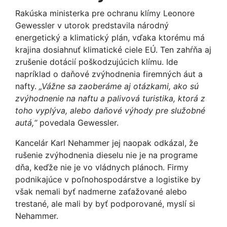
Rakúska ministerka pre ochranu klímy Leonore
Gewessler v utorok predstavila národný
energetický a klimatický plán, vďaka ktorému má
krajina dosiahnuť klimatické ciele EÚ. Ten zahŕňa aj
zrušenie dotácií poškodzujúcich klímu. Ide
napríklad o daňové zvýhodnenia firemných áut a
nafty.
„Vážne sa zaoberáme aj otázkami, ako sú
zvýhodnenie na naftu a palivová turistika, ktorá z
toho vyplýva, alebo daňové výhody pre služobné
autá,“
povedala Gewessler.
Kancelár Karl Nehammer jej naopak odkázal, že
rušenie zvýhodnenia dieselu nie je na programe
dňa, keďže nie je vo vládnych plánoch. Firmy
podnikajúce v poľnohospodárstve a logistike by
však nemali byť nadmerne zaťažované alebo
trestané, ale mali by byť podporované, myslí si
Nehammer.