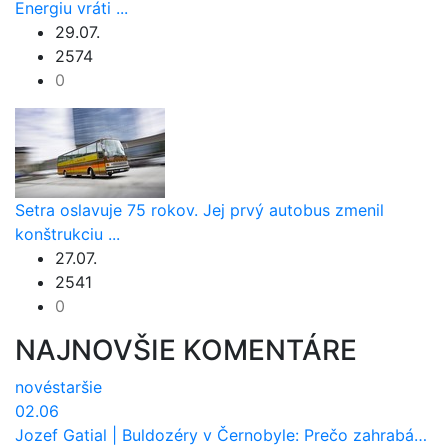
Energiu vráti ...
29.07.
2574
0
Setra oslavuje 75 rokov. Jej prvý autobus zmenil
konštrukciu ...
27.07.
2541
0
NAJNOVŠIE KOMENTÁRE
nové
staršie
02.06
Jozef Gatial
|
Buldozéry v Černobyle: Prečo zahrabávali Červený les pod zem?