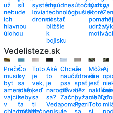
už
síl
systémy
chcú
dnes
útočných
bunky,
na
nebude
lovia
technológiu
pušiek
ktoré
Ze
ich
dronmi
dostať
pomáha
mô
hlavnou
bližšie
udržať
výk
úlohou
k
motivác
bojisku
Vedelisteze.sk
Prečo
Čo
Toto
Aké
Chceš
Je
Môže
Aj
musia
by
je
to
naučiť
zdravšie
sa
opi
byť
sa
vek,
je
psa
spať
jesť
nie
americké
stalo,
keď
narodiť
plávať?
bez
naklíčen
má
vajcia
keby
sa
sa?
Začni
pyžama?
cibuľa?
„do
v
ťa
ti
Veda
pomaly
Pozri
Toto
mil
chladničke,
prehltla
začne
opisuje,
a
sa,
si
po