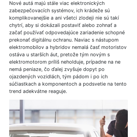
Nové autá majú stále viac elektronických
zabezpečovacích systémov, ich krádeže sú
komplikovanejšie a ani všetci zlodeji nie sú takí
chytrí, aby si dokázali postaviť alebo zohnať a
začať používať odpovedajúce zariadenie schopné
prekonať digitálnu ochranu. Naviac s nástupom
elektromobilov a hybridov nemalá časť motoristov
ostáva u starších áut, pretože tým novým s
elektromotorom príliš neholduje, prípadne na ne
nemá peniaze, čo ďalej zvyšuje dopyt po
ojazdených vozidlách, tým pádom i po ich
súčiastkach a komponentoch a podsvetie na tento
trend adekvátne reaguje.