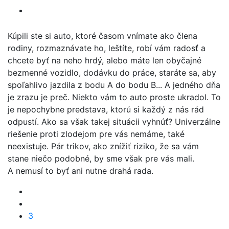
Kúpili ste si auto, ktoré časom vnímate ako člena
rodiny, rozmaznávate ho, leštíte, robí vám radosť a
chcete byť na neho hrdý, alebo máte len obyčajné
bezmenné vozidlo, dodávku do práce, staráte sa, aby
spoľahlivo jazdila z bodu A do bodu B... A jedného dňa
je zrazu je preč. Niekto vám to auto proste ukradol. To
je nepochybne predstava, ktorú si každý z nás rád
odpustí. Ako sa však takej situácii vyhnúť? Univerzálne
riešenie proti zlodejom pre vás nemáme, také
neexistuje. Pár trikov, ako znížiť riziko, že sa vám
stane niečo podobné, by sme však pre vás mali.
A nemusí to byť ani nutne drahá rada.
3