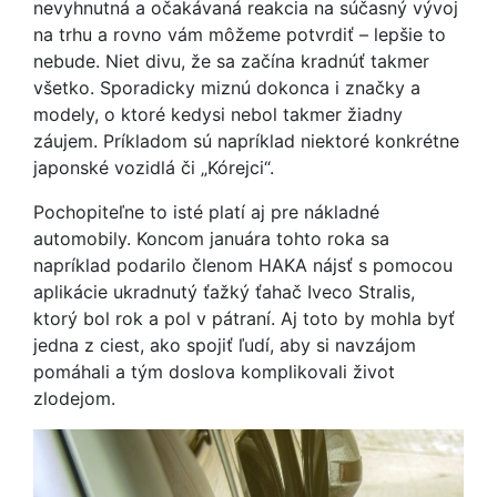
nevyhnutná a očakávaná reakcia na súčasný vývoj
na trhu a rovno vám môžeme potvrdiť – lepšie to
nebude. Niet divu, že sa začína kradnúť takmer
všetko. Sporadicky miznú dokonca i značky a
modely, o ktoré kedysi nebol takmer žiadny
záujem. Príkladom sú napríklad niektoré konkrétne
japonské vozidlá či „Kórejci“.
Pochopiteľne to isté platí aj pre nákladné
automobily. Koncom januára tohto roka sa
napríklad podarilo členom HAKA nájsť s pomocou
aplikácie ukradnutý ťažký ťahač Iveco Stralis,
ktorý bol rok a pol v pátraní. Aj toto by mohla byť
jedna z ciest, ako spojiť ľudí, aby si navzájom
pomáhali a tým doslova komplikovali život
zlodejom.