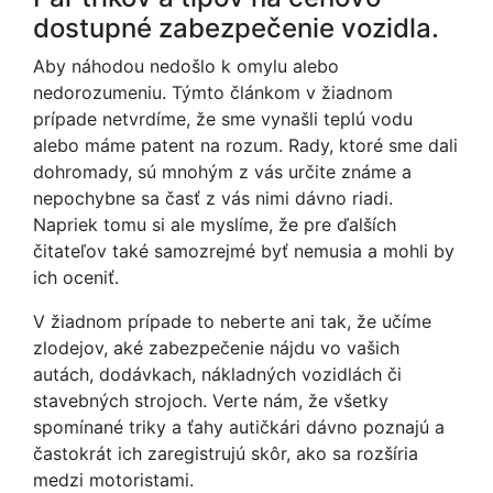
dostupné zabezpečenie vozidla.
Aby náhodou nedošlo k omylu alebo
nedorozumeniu. Týmto článkom v žiadnom
prípade netvrdíme, že sme vynašli teplú vodu
alebo máme patent na rozum. Rady, ktoré sme dali
dohromady, sú mnohým z vás určite známe a
nepochybne sa časť z vás nimi dávno riadi.
Napriek tomu si ale myslíme, že pre ďalších
čitateľov také samozrejmé byť nemusia a mohli by
ich oceniť.
V žiadnom prípade to neberte ani tak, že učíme
zlodejov, aké zabezpečenie nájdu vo vašich
autách, dodávkach, nákladných vozidlách či
stavebných strojoch. Verte nám, že všetky
spomínané triky a ťahy autičkári dávno poznajú a
častokrát ich zaregistrujú skôr, ako sa rozšíria
medzi motoristami.