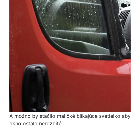
A možno by stačilo maličké blikajúce svetielko aby
okno ostalo nerozbité...