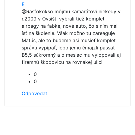
E
@Rasťo
kokso môjmu kamarátovi niekedy v
r.2009 v Ovsišti vybrali tiež komplet
airbagy na fabke, nové auto, čo s ním mal
ísť na školenie. Však možno tu zareaguje
Matúš, ale to budeme asi musieť komplet
správu vypípať, lebo jemu čmajzli passat
B5,5 súkromný a o mesiac mu vylopovali aj
firemnú škodovicu na rovnakej ulici
0
0
Odpovedať