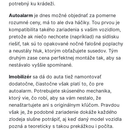
potrebný ku krádeži.
Autoalarm
je dnes možné objednať za pomerne
rozumné ceny, má to ale dva háčiky. Tou prvou je
kompatibilita takého zariadenia s vašim vozidlom,
pretože ak niečo nechcete (napríklad) na sídlisku
riešiť, tak sú to opakované nočné falošné poplachy
a neustály hluk, ktorým obťažujete susedov. Tým
druhým zase cena perfektnej montáže tak, aby sa
nestávalo vyššie spomínané.
Imobilizér
sa dá do auta tiež namontovať
dodatočne, čiastočne však platí to, čo pre
autoalarm. Potrebujete skúseného mechanika,
ktorý vie, čo robí, aby sa vám nestalo, že
nenaštartujete ani s originálnym kľúčom. Pravdou
však je, že podobné zariadenie dokáže každého
zlodeja slušne potrápiť, aj keď daný model vozidla
pozná a teoreticky s takou prekážkou i počíta.