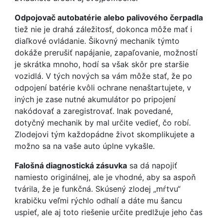
Odpojovač autobatérie alebo palivového čerpadla
tiež nie je drahá záležitosť, dokonca môže mať i
diaľkové ovládanie. Šikovný mechanik týmto
dokáže prerušiť napájanie, zapaľovanie, možností
je skrátka mnoho, hodí sa však skôr pre staršie
vozidlá. V tých nových sa vám môže stať, že po
odpojení batérie kvôli ochrane nenaštartujete, v
iných je zase nutné akumulátor po pripojení
nakódovať a zaregistrovať. Inak povedané,
dotyčný mechanik by mal určite vedieť, čo robí.
Zlodejovi tým každopádne život skomplikujete a
možno sa na vaše auto úplne vykašle.
Falošná diagnostická zásuvka
sa dá napojiť
namiesto originálnej, ale je vhodné, aby sa aspoň
tvárila, že je funkčná. Skúsený zlodej „mŕtvu“
krabičku veľmi rýchlo odhalí a dáte mu šancu
uspieť, ale aj toto riešenie určite predlžuje jeho čas