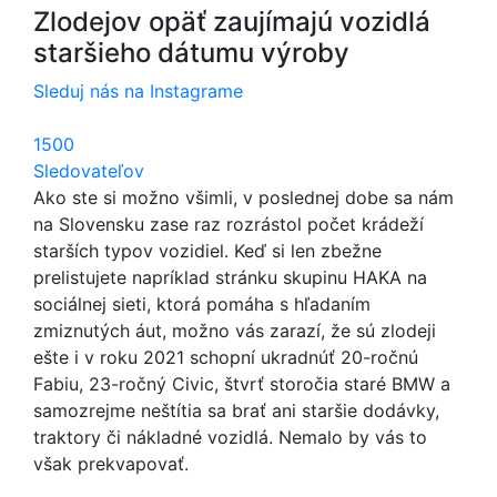
Zlodejov opäť zaujímajú vozidlá
staršieho dátumu výroby
Sleduj nás na Instagrame
1500
Sledovateľov
Ako ste si možno všimli, v poslednej dobe sa nám
na Slovensku zase raz rozrástol počet krádeží
starších typov vozidiel. Keď si len zbežne
prelistujete napríklad stránku skupinu HAKA na
sociálnej sieti, ktorá pomáha s hľadaním
zmiznutých áut, možno vás zarazí, že sú zlodeji
ešte i v roku 2021 schopní ukradnúť 20-ročnú
Fabiu, 23-ročný Civic, štvrť storočia staré BMW a
samozrejme neštítia sa brať ani staršie dodávky,
traktory či nákladné vozidlá. Nemalo by vás to
však prekvapovať.