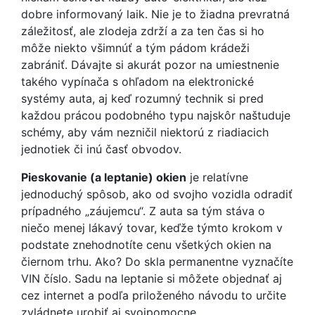
dobre informovaný laik. Nie je to žiadna prevratná
záležitosť, ale zlodeja zdrží a za ten čas si ho
môže niekto všimnúť a tým pádom krádeži
zabrániť. Dávajte si akurát pozor na umiestnenie
takého vypínača s ohľadom na elektronické
systémy auta, aj keď rozumný technik si pred
každou prácou podobného typu najskôr naštuduje
schémy, aby vám nezničil niektorú z riadiacich
jednotiek či inú časť obvodov.
Pieskovanie (a leptanie) okien
je relatívne
jednoduchý spôsob, ako od svojho vozidla odradiť
prípadného „záujemcu“. Z auta sa tým stáva o
niečo menej lákavý tovar, keďže týmto krokom v
podstate znehodnotíte cenu všetkých okien na
čiernom trhu. Ako? Do skla permanentne vyznačíte
VIN číslo. Sadu na leptanie si môžete objednať aj
cez internet a podľa priloženého návodu to určite
zvládnete urobiť aj svojpomocne.