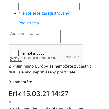
Nie ste ešte zaregistrovaný?
Registrácia
Z krajín mimo Európy sa nemôžete zúčastniť
diskusie ako neprihlásený používateľ.
3 komentáre
Erik
15.03.21 14:27
E
ruky by som im sekal potkanom lenivym