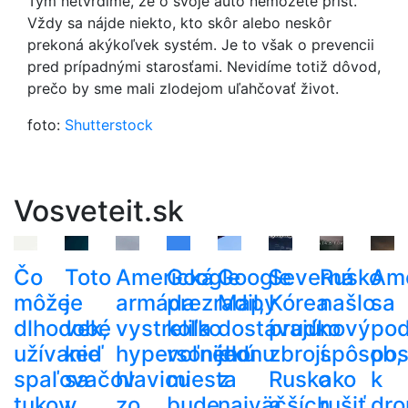
Tým netvrdíme, že o svoje auto nemôžete prísť.
Vždy sa nájde niekto, kto skôr alebo neskôr
prekoná akýkoľvek systém. Je to však o prevencii
pred prípadnými starosťami. Nevidíme totiž dôvod,
prečo by sme mali zlodejom uľahčovať život.
foto:
Shutterstock
Vosveteit.sk
Čo
Toto
Americká
Google
Google
Severná
Rusko
Am
môže
je
armáda
prezradil,
Mapy
Kórea
našlo
sa
dlhodobé
vek,
vystrelila
koľko
dostávajú
prudko
nový
pod
užívanie
keď
hypersonickú
voľného
jednu
zbrojí.
spôsob,
pos
spaľovačov
sa
hlavicu
miesta
z
Rusko
ako
k
tukov
v
zo
bude
najväčších
a
rušiť
dro