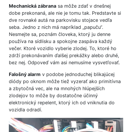
Mechanická zábrana
sa môže zdať v dnešnej
dobe prekonaná, ale nie je tomu tak. Predstavte si
dve rovnaké autá na parkovisku stojace vedľa
seba. Jedno z nich má napríklad „papuču“.
Nesmejte sa, poznám človeka, ktorý ju denne
používa na sídlisku a spokojne zaspáva každý
večer. Ktoré vozidlo vyberie zlodej. To, ktoré ho
zdrží prekonávaním ďalšej prekážky alebo druhé,
bez nej. Odpoveď vám asi nemusíme vysvetľovať.
Falošný alarm
v podobe jednoduchej blikajúcej
diódy po oknom môže tiež vyzerať ako primitívna
a zbytočná vec, ale na mnohých hlúpejších
zlodejov to môže by dostatočne účinný
elektronický repelent, ktorý ich od vniknutia do
vozidla odradí.