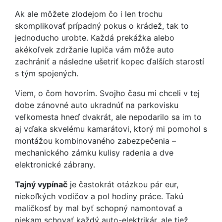
Ak ale môžete zlodejom čo i len trochu
skomplikovať prípadný pokus o krádež, tak to
jednoducho urobte. Každá prekážka alebo
akékoľvek zdržanie lupiča vám môže auto
zachrániť a následne ušetriť kopec ďalších starostí
s tým spojených.
Viem, o čom hovorím. Svojho času mi chceli v tej
dobe zánovné auto ukradnúť na parkovisku
veľkomesta hneď dvakrát, ale nepodarilo sa im to
aj vďaka skvelému kamarátovi, ktorý mi pomohol s
montážou kombinovaného zabezpečenia –
mechanického zámku kulisy radenia a dve
elektronické zábrany.
Tajný vypínač
je častokrát otázkou pár eur,
niekoľkých vodičov a pol hodiny práce. Takú
maličkosť by mal byť schopný namontovať a
niekam schovať každý auto-elektrikár, ale tiež