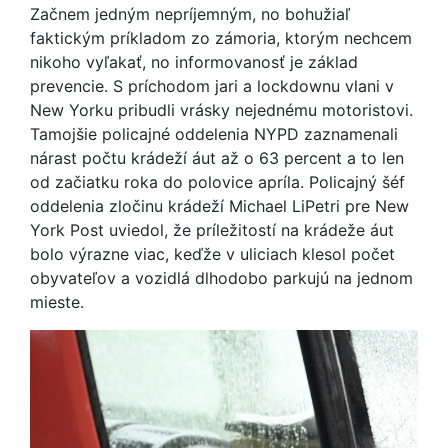
Začnem jedným nepríjemným, no bohužiaľ
faktickým príkladom zo zámoria, ktorým nechcem
nikoho vyľakať, no informovanosť je základ
prevencie. S príchodom jari a lockdownu vlani v
New Yorku pribudli vrásky nejednému motoristovi.
Tamojšie policajné oddelenia NYPD zaznamenali
nárast počtu krádeží áut až o 63 percent a to len
od začiatku roka do polovice apríla. Policajný šéf
oddelenia zločinu krádeží Michael LiPetri pre New
York Post uviedol, že príležitostí na krádeže áut
bolo výrazne viac, keďže v uliciach klesol počet
obyvateľov a vozidlá dlhodobo parkujú na jednom
mieste.