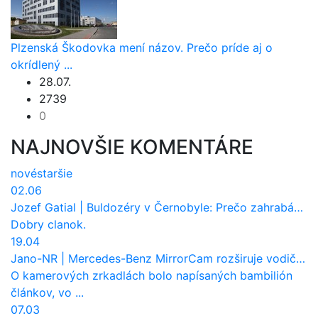
Plzenská Škodovka mení názov. Prečo príde aj o
okrídlený ...
28.07.
2739
0
NAJNOVŠIE KOMENTÁRE
nové
staršie
02.06
Jozef Gatial
|
Buldozéry v Černobyle: Prečo zahrabávali Červený les pod zem?
Dobry clanok.
19.04
Jano-NR
|
Mercedes-Benz MirrorCam rozširuje vodičovi výhľad a uberá autobusom odpor vzduchu
O kamerových zrkadlách bolo napísaných bambilión
článkov, vo ...
07.03