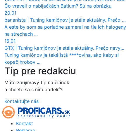
Čo vraveli o nabíjačkách Batium? Sú na obrázku.
20.01
bananista
|
Tuning kamiónov je stále aktuálny. Prečo nevyhynul ako pri osobákoch?
A este by som sa poriadne zameral na tie ich halogeny
na strechach ...
15.01
GTX
|
Tuning kamiónov je stále aktuálny. Prečo nevyhynul ako pri osobákoch?
Tuning kamiónov je taká istá ****ovina, ako keby si
kopač hrobov ...
Tip pre redakciu
Máte zaujímavý tip na článok
a chcete sa s ním podeliť?
Kontaktujte nás
Kontakt
Reklama