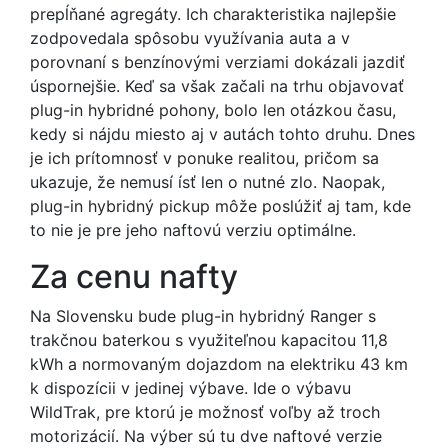
prepĺňané agregáty. Ich charakteristika najlepšie
zodpovedala spôsobu využívania auta a v
porovnaní s benzínovými verziami dokázali jazdiť
úspornejšie. Keď sa však začali na trhu objavovať
plug-in hybridné pohony, bolo len otázkou času,
kedy si nájdu miesto aj v autách tohto druhu. Dnes
je ich prítomnosť v ponuke realitou, pričom sa
ukazuje, že nemusí ísť len o nutné zlo. Naopak,
plug-in hybridný pickup môže poslúžiť aj tam, kde
to nie je pre jeho naftovú verziu optimálne.
Za cenu nafty
Na Slovensku bude plug-in hybridný Ranger s
trakčnou baterkou s využiteľnou kapacitou 11,8
kWh a normovaným dojazdom na elektriku 43 km
k dispozícii v jedinej výbave. Ide o výbavu
WildTrak, pre ktorú je možnosť voľby až troch
motorizácií. Na výber sú tu dve naftové verzie