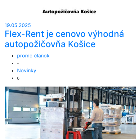
19.05.2025
Flex-Rent je cenovo výhodná
autopožičovňa Košice
promo článok
Novinky
0