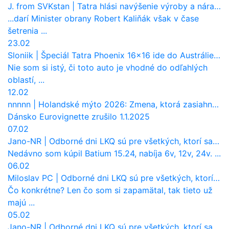
J. from SVKstan
|
Tatra hlási navýšenie výroby a nárast tržieb. Ktorí odberatelia sú kľúčoví?
...darí Minister obrany Robert Kaliňák však v čase
šetrenia ...
23.02
Sloniik
|
Špeciál Tatra Phoenix 16×16 ide do Austrálie. Na čo bude slúžiť?
Nie som si istý, či toto auto je vhodné do odľahlých
oblastí, ...
12.02
nnnnn
|
Holandské mýto 2026: Zmena, ktorá zasiahne slovenských dopravcov
Dánsko Eurovignette zrušilo 1.1.2025
07.02
Jano-NR
|
Odborné dni LKQ sú pre všetkých, ktorí sa chcú dozvedieť niečo viac
Nedávno som kúpil Batium 15.24, nabíja 6v, 12v, 24v. ...
06.02
Miloslav PC
|
Odborné dni LKQ sú pre všetkých, ktorí sa chcú dozvedieť niečo viac
Čo konkrétne? Len čo som si zapamätal, tak tieto už
majú ...
05.02
Jano-NR
|
Odborné dni LKQ sú pre všetkých, ktorí sa chcú dozvedieť niečo viac