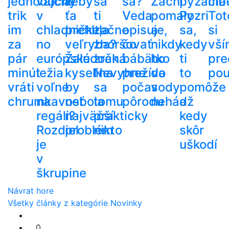
jednoduchý
vajcia
keby
sa
sa?
Začni
pyžama
cib
trik
v
ťa
ti
Veda
pomaly
Pozri
Tot
im
chladničke,
prehltla
začne
opisuje,
a
sa,
si
za
no
veľryba?
zhoršovať
čo
nikdy
kedy
vší
pár
európske
Žalúdočná
zrak.
bábätko
ho
ti
pre
minút
ležia
kyselina
Nevyhne
prežíva
do
to
pou
vráti
voľne
by
sa
počas
vody
pomôže
chrumkavosť
na
nebola
tomu
pôrodu
nehádž
a
regáli?
najväčší
prakticky
kedy
Rozdiel
problém
nikto
skôr
je
uškodí
v
škrupine
Návrat hore
Všetky články z kategórie Novinky
0