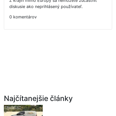
Z krajín mimo Európy sa nemôžete zúčastniť
diskusie ako neprihlásený používateľ.
0 komentárov
Najčítanejšie články