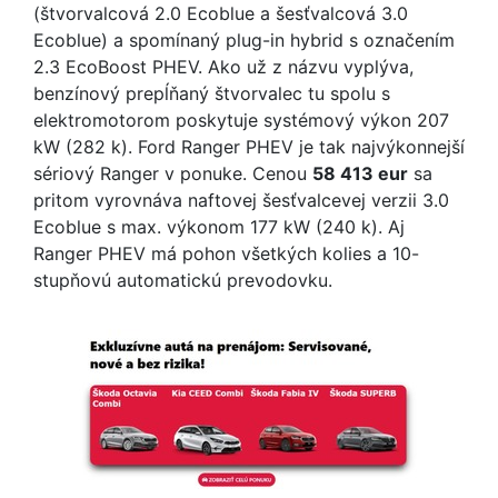
(štvorvalcová 2.0 Ecoblue a šesťvalcová 3.0
Ecoblue) a spomínaný plug-in hybrid s označením
2.3 EcoBoost PHEV. Ako už z názvu vyplýva,
benzínový prepĺňaný štvorvalec tu spolu s
elektromotorom poskytuje systémový výkon 207
kW (282 k). Ford Ranger PHEV je tak najvýkonnejší
sériový Ranger v ponuke. Cenou
58 413 eur
sa
pritom vyrovnáva naftovej šesťvalcevej verzii 3.0
Ecoblue s max. výkonom 177 kW (240 k). Aj
Ranger PHEV má pohon všetkých kolies a 10-
stupňovú automatickú prevodovku.