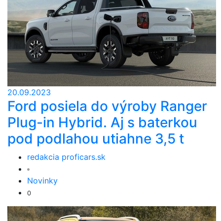
20.09.2023
Ford posiela do výroby Ranger
Plug-in Hybrid. Aj s baterkou
pod podlahou utiahne 3,5 t
redakcia proficars.sk
Novinky
0