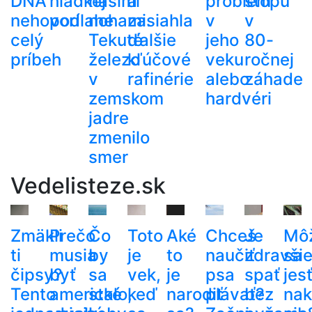
DNA
hladkej
našimi
a
problém
stopu
nehovorí
podlahe
nohami.
zasiahla
v
v
celý
Tekuté
ďalšie
jeho
80-
príbeh
železo
kľúčové
veku
ročnej
v
rafinérie
alebo
záhade
zemskom
hardvéri
jadre
zmenilo
smer
Vedelisteze.sk
Zmäkli
Prečo
Čo
Toto
Aké
Chceš
Je
Mô
ti
musia
by
je
to
naučiť
zdravši
sa
čipsy?
byť
sa
vek,
je
psa
spať
jes
Tento
americké
stalo,
keď
narodiť
plávať?
bez
nak