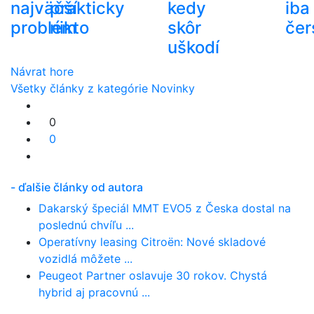
najväčší
prakticky
kedy
iba
problém
nikto
skôr
čer
uškodí
Návrat hore
Všetky články z kategórie Novinky
0
0
- ďalšie články od autora
Dakarský špeciál MMT EVO5 z Česka dostal na
poslednú chvíľu ...
Operatívny leasing Citroën: Nové skladové
vozidlá môžete ...
Peugeot Partner oslavuje 30 rokov. Chystá
hybrid aj pracovnú ...