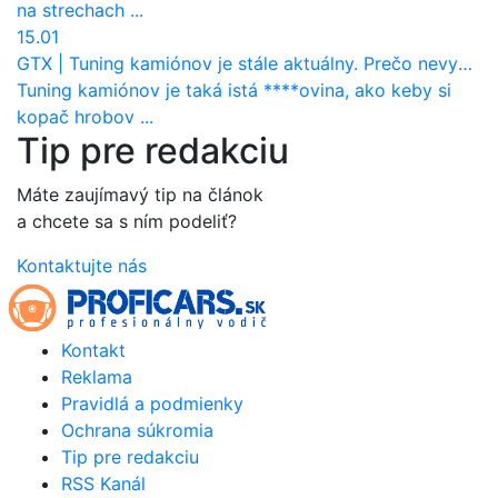
na strechach ...
15.01
GTX
|
Tuning kamiónov je stále aktuálny. Prečo nevyhynul ako pri osobákoch?
Tuning kamiónov je taká istá ****ovina, ako keby si
kopač hrobov ...
Tip pre redakciu
Máte zaujímavý tip na článok
a chcete sa s ním podeliť?
Kontaktujte nás
Kontakt
Reklama
Pravidlá a podmienky
Ochrana súkromia
Tip pre redakciu
RSS Kanál