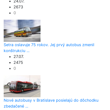
24.07.
2673
0
Setra oslavuje 75 rokov. Jej prvý autobus zmenil
konštrukciu ...
27.07.
2475
0
Nové autobusy v Bratislave posielajú do dôchodku
zbedačené ...