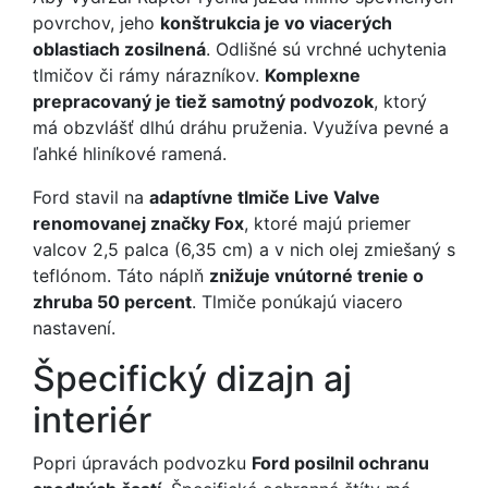
povrchov, jeho
konštrukcia je vo viacerých
oblastiach zosilnená
. Odlišné sú vrchné uchytenia
tlmičov či rámy nárazníkov.
Komplexne
prepracovaný je tiež samotný podvozok
, ktorý
má obzvlášť dlhú dráhu pruženia. Využíva pevné a
ľahké hliníkové ramená.
Ford stavil na
adaptívne tlmiče Live Valve
renomovanej značky Fox
, ktoré majú priemer
valcov 2,5 palca (6,35 cm) a v nich olej zmiešaný s
teflónom. Táto náplň
znižuje vnútorné trenie o
zhruba 50 percent
. Tlmiče ponúkajú viacero
nastavení.
Špecifický dizajn aj
interiér
Popri úpravách podvozku
Ford posilnil ochranu