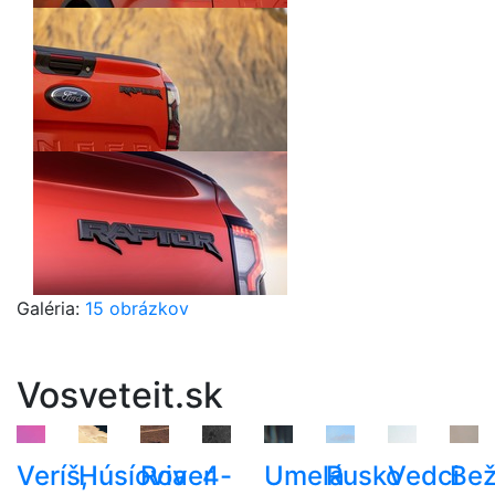
Galéria:
15 obrázkov
Vosveteit.sk
Veríš,
Húsíovia
Rover
4-
Umelá
Rusko
Vedci
Be