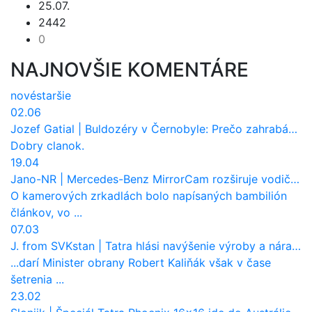
25.07.
2442
0
NAJNOVŠIE KOMENTÁRE
nové
staršie
02.06
Jozef Gatial
|
Buldozéry v Černobyle: Prečo zahrabávali Červený les pod zem?
Dobry clanok.
19.04
Jano-NR
|
Mercedes-Benz MirrorCam rozširuje vodičovi výhľad a uberá autobusom odpor vzduchu
O kamerových zrkadlách bolo napísaných bambilión
článkov, vo ...
07.03
J. from SVKstan
|
Tatra hlási navýšenie výroby a nárast tržieb. Ktorí odberatelia sú kľúčoví?
...darí Minister obrany Robert Kaliňák však v čase
šetrenia ...
23.02