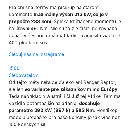
Pre emisné normy má pick-up na starom
kontinente
maximálny výkon 212 kW, čo je v
prepočte 288 koní
. Špička krútiaceho momentu je
na úrovni 491 Nm. Nie sú to zlé čísla, no rovnako
označené Bronco má mať k dispozícii silu viac než
400 plnokrvníkov.
Sleduj nás na Instagrame
1500
Sledovateľov
Od tejto méty nebude ďaleko ani Ranger Raptor,
ale len
vo variante pre zákazníkov mimo Európy
.
Teda napríklad v Austrálii či Južnej Afrike. Tam má
vozidlo potentnejšie naladenie,
dosahuje
parametre 292 kW (397 k) a 583 Nm
. Hendikep
modelu určeného pre naše končiny je tak viac než
100 konských síl.