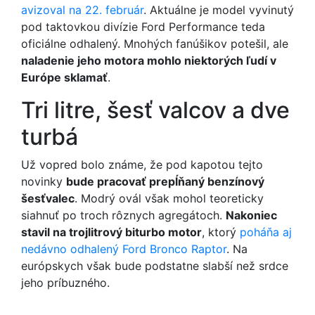
avizoval na 22. február
. Aktuálne je model vyvinutý
pod taktovkou divízie Ford Performance teda
oficiálne odhalený. Mnohých fanúšikov potešil, ale
naladenie jeho motora mohlo niektorých ľudí v
Európe sklamať
.
Tri litre, šesť valcov a dve
turbá
Už vopred bolo známe, že pod kapotou tejto
novinky
bude pracovať prepĺňaný benzínový
šesťvalec
. Modrý ovál však mohol teoreticky
siahnuť po troch rôznych agregátoch.
Nakoniec
stavil na trojlitrový biturbo motor
, ktorý
poháňa aj
nedávno odhalený Ford Bronco Raptor
. Na
európskych však bude podstatne slabší než srdce
jeho príbuzného.