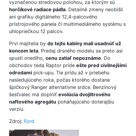
vyznačenou stredovou polohou, za ktorým sú
horčíkové radiace pádla
. Detailné zmeny neobišli
ani grafiku digitálneho 12,4-palcového
prístrojového panela či multimediálneho systému s
uhlopriečkou 12 palcov.
Prví majitelia by
do tejto kabíny mali usadnúť už
koncom leta
. Predaj drsného modelu sa preto asi
spustí onedlho,
cenu zatiaľ nepoznáme
. Do
obchodov teda Raptor príde
ešte pred civilnejšími
odrodami
pick-upu. Tie prídu až v priebehu
nasledujúceho roka, počas ktorého dostane
špičkový Ranger alternatívne srdce. Benzínový
šesťvalec má doplniť
evolúcia dvojlitrového
naftového agregátu
poháňajúceho doterajšiu
verziu.
Zdroj:
Ford