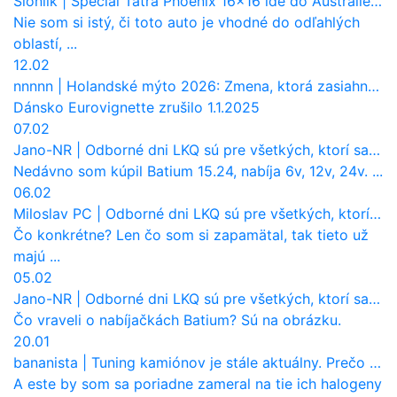
Sloniik
|
Špeciál Tatra Phoenix 16×16 ide do Austrálie. Na čo bude slúžiť?
Nie som si istý, či toto auto je vhodné do odľahlých
oblastí, ...
12.02
nnnnn
|
Holandské mýto 2026: Zmena, ktorá zasiahne slovenských dopravcov
Dánsko Eurovignette zrušilo 1.1.2025
07.02
Jano-NR
|
Odborné dni LKQ sú pre všetkých, ktorí sa chcú dozvedieť niečo viac
Nedávno som kúpil Batium 15.24, nabíja 6v, 12v, 24v. ...
06.02
Miloslav PC
|
Odborné dni LKQ sú pre všetkých, ktorí sa chcú dozvedieť niečo viac
Čo konkrétne? Len čo som si zapamätal, tak tieto už
majú ...
05.02
Jano-NR
|
Odborné dni LKQ sú pre všetkých, ktorí sa chcú dozvedieť niečo viac
Čo vraveli o nabíjačkách Batium? Sú na obrázku.
20.01
bananista
|
Tuning kamiónov je stále aktuálny. Prečo nevyhynul ako pri osobákoch?
A este by som sa poriadne zameral na tie ich halogeny