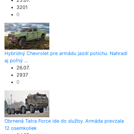
25.07.
3201
0
Hybridný Chevrolet pre armádu jazdí potichu. Nahradí
aj poľný ...
26.07.
2937
0
Obrnená Tatra Force ide do služby. Armáda prevzala
12 osemkoliek