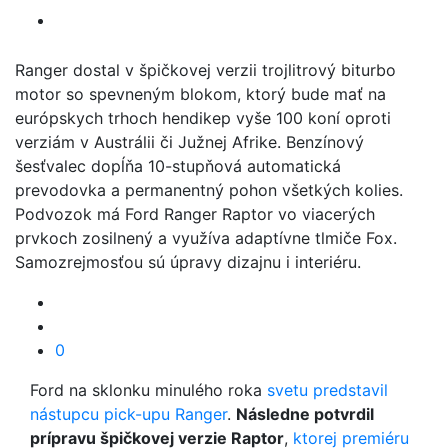
Ranger dostal v špičkovej verzii trojlitrový biturbo
motor so spevneným blokom, ktorý bude mať na
európskych trhoch hendikep vyše 100 koní oproti
verziám v Austrálii či Južnej Afrike. Benzínový
šesťvalec dopĺňa 10-stupňová automatická
prevodovka a permanentný pohon všetkých kolies.
Podvozok má Ford Ranger Raptor vo viacerých
prvkoch zosilnený a využíva adaptívne tlmiče Fox.
Samozrejmosťou sú úpravy dizajnu i interiéru.
0
Ford na sklonku minulého roka
svetu predstavil
nástupcu pick-upu Ranger
.
Následne potvrdil
prípravu špičkovej verzie Raptor
,
ktorej premiéru