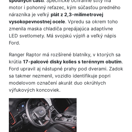
spodných častí
. Špecifické ochranné štíty má
motor i pohonný reťazec, kým súčasťou predného
nárazníka je veľký
plát z 2,3-milimetrovej
vysokopevnostnej ocele
. Vpredu sa okrem toho
zmenila maska chladiča prepájajúca adaptívne
LED svetlomety. Má svojskú výplň a veľký nápis
Ford.
Ranger Raptor má rozšírené blatníky, v ktorých sa
krútia
17-palcové disky kolies s terénnym obutím
.
Ford upravil aj nástupné prahy pod dverami. Zadok
sa takmer nezmenil, vozidlo identifikuje popri
modelovom označení akurát duo okrúhlych
výfukových koncoviek.