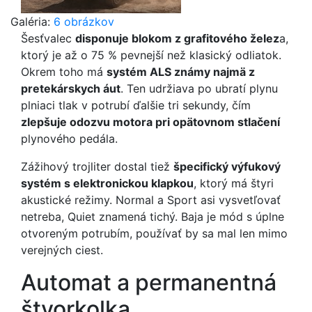
Galéria:
6 obrázkov
Šesťvalec
disponuje blokom z grafitového želez
a,
ktorý je až o 75 % pevnejší než klasický odliatok.
Okrem toho má
systém ALS známy najmä z
pretekárskych áut
. Ten udržiava po ubratí plynu
plniaci tlak v potrubí ďalšie tri sekundy, čím
zlepšuje odozvu motora pri opätovnom stlačení
plynového pedála.
Zážihový trojliter dostal tiež
špecifický výfukový
systém s elektronickou klapkou
, ktorý má štyri
akustické režimy. Normal a Sport asi vysvetľovať
netreba, Quiet znamená tichý. Baja je mód s úplne
otvoreným potrubím, používať by sa mal len mimo
verejných ciest.
Automat a permanentná
štvorkolka