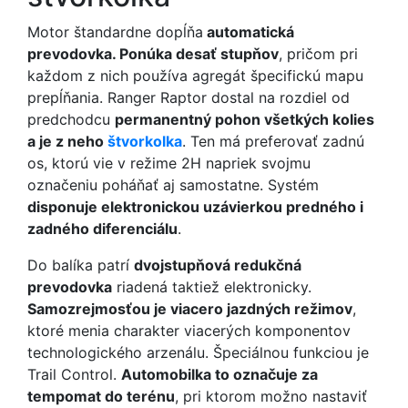
Motor štandardne dopĺňa
automatická
prevodovka. Ponúka desať stupňov
, pričom pri
každom z nich používa agregát špecifickú mapu
prepĺňania. Ranger Raptor dostal na rozdiel od
predchodcu
permanentný pohon všetkých kolies
a je z neho
štvorkolka
. Ten má preferovať zadnú
os, ktorú vie v režime 2H napriek svojmu
označeniu poháňať aj samostatne. Systém
disponuje elektronickou uzávierkou predného i
zadného diferenciálu
.
Do balíka patrí
dvojstupňová redukčná
prevodovka
riadená taktiež elektronicky.
Samozrejmosťou je viacero jazdných režimov
,
ktoré menia charakter viacerých komponentov
technologického arzenálu. Špeciálnou funkciou je
Trail Control.
Automobilka to označuje za
tempomat do terénu
, pri ktorom možno nastaviť