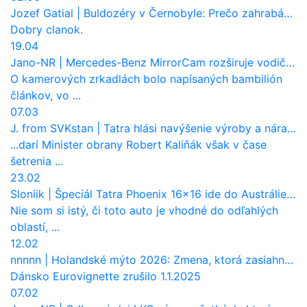
Jozef Gatial
|
Buldozéry v Černobyle: Prečo zahrabávali Červený les pod zem?
Dobry clanok.
19.04
Jano-NR
|
Mercedes-Benz MirrorCam rozširuje vodičovi výhľad a uberá autobusom odpor vzduchu
O kamerových zrkadlách bolo napísaných bambilión
článkov, vo ...
07.03
J. from SVKstan
|
Tatra hlási navýšenie výroby a nárast tržieb. Ktorí odberatelia sú kľúčoví?
...darí Minister obrany Robert Kaliňák však v čase
šetrenia ...
23.02
Sloniik
|
Špeciál Tatra Phoenix 16×16 ide do Austrálie. Na čo bude slúžiť?
Nie som si istý, či toto auto je vhodné do odľahlých
oblastí, ...
12.02
nnnnn
|
Holandské mýto 2026: Zmena, ktorá zasiahne slovenských dopravcov
Dánsko Eurovignette zrušilo 1.1.2025
07.02