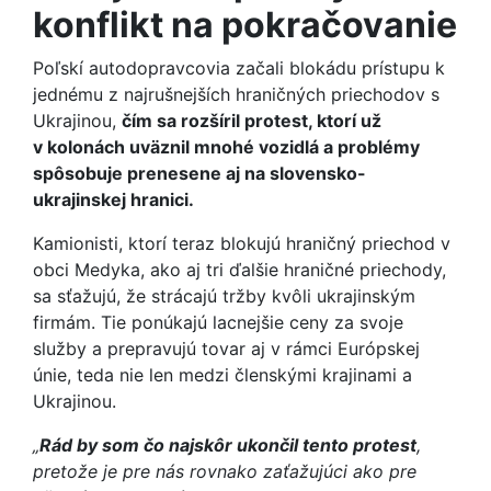
konflikt na pokračovanie
Poľskí autodopravcovia začali blokádu prístupu k
jednému z najrušnejších hraničných priechodov s
Ukrajinou,
čím sa rozšíril protest, ktorí už
v kolonách uväznil mnohé vozidlá a problémy
spôsobuje prenesene aj na slovensko-
ukrajinskej hranici.
Kamionisti, ktorí teraz blokujú hraničný priechod v
obci Medyka, ako aj tri ďalšie hraničné priechody,
sa sťažujú, že strácajú tržby kvôli ukrajinským
firmám. Tie ponúkajú lacnejšie ceny za svoje
služby a prepravujú tovar aj v rámci Európskej
únie, teda nie len medzi členskými krajinami a
Ukrajinou.
„
Rád by som čo najskôr ukončil tento protest
,
pretože je pre nás rovnako zaťažujúci ako pre