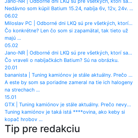
Jano-NR
|
Odborné dni LKQ sú pre všetkých, ktorí sa chcú dozvedieť niečo viac
Nedávno som kúpil Batium 15.24, nabíja 6v, 12v, 24v. ...
06.02
Miloslav PC
|
Odborné dni LKQ sú pre všetkých, ktorí sa chcú dozvedieť niečo viac
Čo konkrétne? Len čo som si zapamätal, tak tieto už
majú ...
05.02
Jano-NR
|
Odborné dni LKQ sú pre všetkých, ktorí sa chcú dozvedieť niečo viac
Čo vraveli o nabíjačkách Batium? Sú na obrázku.
20.01
bananista
|
Tuning kamiónov je stále aktuálny. Prečo nevyhynul ako pri osobákoch?
A este by som sa poriadne zameral na tie ich halogeny
na strechach ...
15.01
GTX
|
Tuning kamiónov je stále aktuálny. Prečo nevyhynul ako pri osobákoch?
Tuning kamiónov je taká istá ****ovina, ako keby si
kopač hrobov ...
Tip pre redakciu