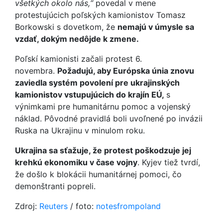
všetkých okolo nás,“
povedal v mene
protestujúcich poľských kamionistov Tomasz
Borkowski s dovetkom, že
nemajú v úmysle sa
vzdať, dokým nedôjde k zmene.
Poľskí kamionisti začali protest 6.
novembra.
Požadujú, aby Európska únia znovu
zaviedla systém povolení pre ukrajinských
kamionistov vstupujúcich do krajín EÚ,
s
výnimkami pre humanitárnu pomoc a vojenský
náklad. Pôvodné pravidlá boli uvoľnené po invázii
Ruska na Ukrajinu v minulom roku.
Ukrajina sa sťažuje, že protest poškodzuje jej
krehkú ekonomiku v čase vojny
. Kyjev tiež tvrdí,
že došlo k blokácii humanitárnej pomoci, čo
demonštranti popreli.
Zdroj:
Reuters
/ foto:
notesfrompoland