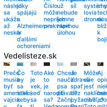
následky
ju
Číslo
už
síl
systém
ch
sa
spájajú
môže
nebude
lovia
tec
ukážu
s
nepríjemne
ich
dronmi
dos
až
Alzheimerom
prekvapiť
hlavnou
bli
neskôr
a
úlohou
k
ďalšími
boj
ochoreniami
Vedelisteze.sk
Prečo
Čo
Toto
Aké
Chceš
Je
Môže
Aj
musia
by
je
to
naučiť
zdravšie
sa
opi
byť
sa
vek,
je
psa
spať
jesť
nie
americké
stalo,
keď
narodiť
plávať?
bez
naklíčen
má
vajcia
keby
sa
sa?
Začni
pyžama?
cibuľa?
„do
v
ťa
ti
Veda
pomaly
Pozri
Toto
mil