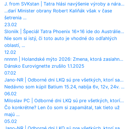
J. from SVKstan
|
Tatra hlási navýšenie výroby a nárast tržieb. Ktorí odberatelia sú kľúčoví?
...darí Minister obrany Robert Kaliňák však v čase
šetrenia ...
23.02
Sloniik
|
Špeciál Tatra Phoenix 16×16 ide do Austrálie. Na čo bude slúžiť?
Nie som si istý, či toto auto je vhodné do odľahlých
oblastí, ...
12.02
nnnnn
|
Holandské mýto 2026: Zmena, ktorá zasiahne slovenských dopravcov
Dánsko Eurovignette zrušilo 1.1.2025
07.02
Jano-NR
|
Odborné dni LKQ sú pre všetkých, ktorí sa chcú dozvedieť niečo viac
Nedávno som kúpil Batium 15.24, nabíja 6v, 12v, 24v. ...
06.02
Miloslav PC
|
Odborné dni LKQ sú pre všetkých, ktorí sa chcú dozvedieť niečo viac
Čo konkrétne? Len čo som si zapamätal, tak tieto už
majú ...
05.02
Jano-NR
|
Odborné dni LKQ sú pre všetkých, ktorí sa chcú dozvedieť niečo viac