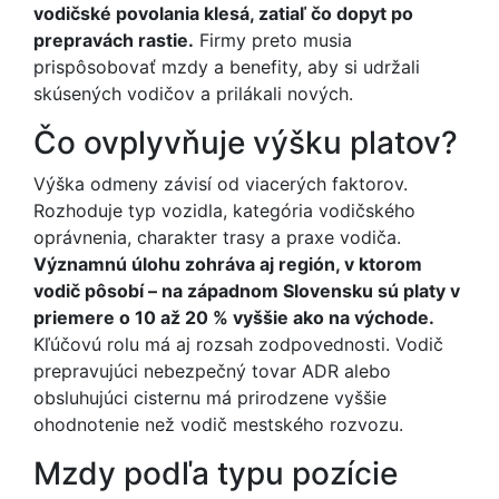
vodičské povolania klesá, zatiaľ čo dopyt po
prepravách rastie.
Firmy preto musia
prispôsobovať mzdy a benefity, aby si udržali
skúsených vodičov a prilákali nových.
Čo ovplyvňuje výšku platov?
Výška odmeny závisí od viacerých faktorov.
Rozhoduje typ vozidla, kategória vodičského
oprávnenia, charakter trasy a praxe vodiča.
Významnú úlohu zohráva aj región, v ktorom
vodič pôsobí – na západnom Slovensku sú platy v
priemere o 10 až 20 % vyššie ako na východe.
Kľúčovú rolu má aj rozsah zodpovednosti. Vodič
prepravujúci nebezpečný tovar ADR alebo
obsluhujúci cisternu má prirodzene vyššie
ohodnotenie než vodič mestského rozvozu.
Mzdy podľa typu pozície