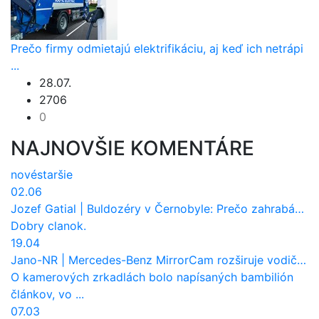
Prečo firmy odmietajú elektrifikáciu, aj keď ich netrápi
...
28.07.
2706
0
NAJNOVŠIE KOMENTÁRE
nové
staršie
02.06
Jozef Gatial
|
Buldozéry v Černobyle: Prečo zahrabávali Červený les pod zem?
Dobry clanok.
19.04
Jano-NR
|
Mercedes-Benz MirrorCam rozširuje vodičovi výhľad a uberá autobusom odpor vzduchu
O kamerových zrkadlách bolo napísaných bambilión
článkov, vo ...
07.03