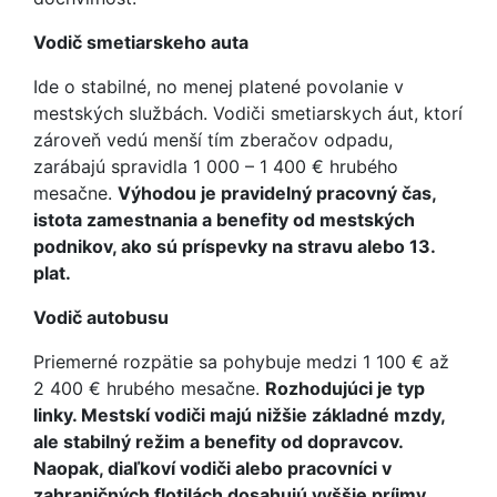
Vodič smetiarskeho auta
Ide o stabilné, no menej platené povolanie v
mestských službách. Vodiči smetiarskych áut, ktorí
zároveň vedú menší tím zberačov odpadu,
zarábajú spravidla 1 000 – 1 400 € hrubého
mesačne.
Výhodou je pravidelný pracovný čas,
istota zamestnania a benefity od mestských
podnikov, ako sú príspevky na stravu alebo 13.
plat.
Vodič autobusu
Priemerné rozpätie sa pohybuje medzi 1 100 € až
2 400 € hrubého mesačne.
Rozhodujúci je typ
linky. Mestskí vodiči majú nižšie základné mzdy,
ale stabilný režim a benefity od dopravcov.
Naopak, diaľkoví vodiči alebo pracovníci v
zahraničných flotilách dosahujú vyššie príjmy.