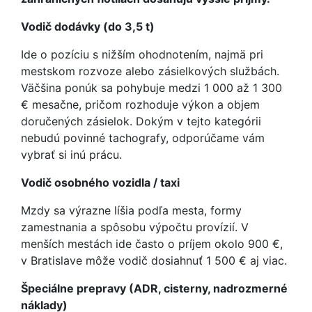
Vodič dodávky (do 3,5 t)
Ide o pozíciu s nižším ohodnotením, najmä pri
mestskom rozvoze alebo zásielkových službách.
Väčšina ponúk sa pohybuje medzi 1 000 až 1 300
€ mesačne, pričom rozhoduje výkon a objem
doručených zásielok. Dokým v tejto kategórii
nebudú povinné tachografy, odporúčame vám
vybrať si inú prácu.
Vodič osobného vozidla / taxi
Mzdy sa výrazne líšia podľa mesta, formy
zamestnania a spôsobu výpočtu provízií. V
menších mestách ide často o príjem okolo 900 €,
v Bratislave môže vodič dosiahnuť 1 500 € aj viac.
Špeciálne prepravy (ADR, cisterny, nadrozmerné
náklady)