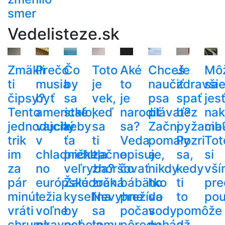
smer
Vedelisteze.sk
Zmäkli
Prečo
Čo
Toto
Aké
Chceš
Je
Mô
ti
musia
by
je
to
naučiť
zdravši
sa
čipsy?
byť
sa
vek,
je
psa
spať
jes
Tento
americké
stalo,
keď
narodiť
plávať?
bez
nak
jednoduchý
vajcia
keby
sa
sa?
Začni
pyžama
cib
trik
v
ťa
ti
Veda
pomaly
Pozri
Tot
im
chladničke,
prehltla
začne
opisuje,
a
sa,
si
za
no
veľryba?
zhoršovať
čo
nikdy
kedy
vší
pár
európske
Žalúdočná
zrak.
bábätko
ho
ti
pre
minút
ležia
kyselina
Nevyhne
prežíva
do
to
pou
vráti
voľne
by
sa
počas
vody
pomôže
chrumkavosť
na
nebola
tomu
pôrodu
nehádž
a