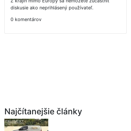
Z krajín mimo Európy sa nemôžete zúčastniť
diskusie ako neprihlásený používateľ.
0 komentárov
Najčítanejšie články