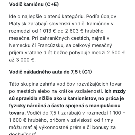
Vodič kamiónu (C+E)
Ide o najlepšie platenú kategóriu. Podľa údajov
Platy.sk zarábajú slovenskí vodiči kamiónov v
rozmedzí od 1 013 € do 2 603 € hrubého
mesačne. Pri zahraničných cestách, najmä v
Nemecku či Francúzsku, sa celkový mesačný
príjem vrátane diét bežne pohybuje medzi 2 500 €
až 3 000 €.
Vodič nákladného auta do 7,5 t (C1)
Táto skupina zahŕňa vodičov rozvážajúcich tovar
po mestách alebo na krátke vzdialenosti.
Ich mzdy
sú spravidla nižšie ako u kamionistov, no práca je
fyzicky náročná a často spojená s manipuláciou
tovaru.
Vodiči do 7,5 t zarábajú v rozmedzí 1 100 –
1 600 € hrubého, pričom v závislosti od firmy
môžu mať aj výkonnostné prémie či bonusy za
dochvíľnosť.