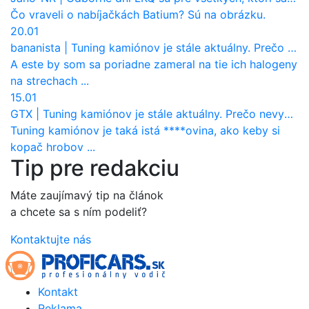
Čo vraveli o nabíjačkách Batium? Sú na obrázku.
20.01
bananista
|
Tuning kamiónov je stále aktuálny. Prečo nevyhynul ako pri osobákoch?
A este by som sa poriadne zameral na tie ich halogeny
na strechach ...
15.01
GTX
|
Tuning kamiónov je stále aktuálny. Prečo nevyhynul ako pri osobákoch?
Tuning kamiónov je taká istá ****ovina, ako keby si
kopač hrobov ...
Tip pre redakciu
Máte zaujímavý tip na článok
a chcete sa s ním podeliť?
Kontaktujte nás
Kontakt
Reklama