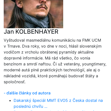
Jan KOLBENHAYER
Vyštudoval masmediálnu komunikáciu na FMK UCM
v Trnave. Dva roky, vo dne v noci, hlásil slovenským
vodičom z vrcholu obrátenej pyramídy aktuálne
dopravné informácie. Má rád všetko, čo vonia
benzínom a smrdí naftou. Či už veterány, youngtimery,
moderné autá plné praktických technológií, ale aj o
nákladné vozidlá, ktoré pomáhajú budovať štáty a
spoločnosť.
- ďalšie články od autora
Dakarský špeciál MMT EVO5 z Česka dostal na
poslednú chvíľu ...