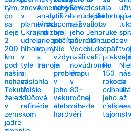
tým,
znova
Americký
návykov
Slnka
dostala
ti
uží
čo
v
analytik
môže
horúcejšia
druhého
roztopí
spa
sa
plameňoch.
tvrdo
spomaľovať
než
pilota.
v
tuk
deje
Ukrajina
kritizuje
tvoj
jeho
Jeho
ruke,
spr
2
udrela
priebeh
počítač.
povrch?
úlohou
vedcov
s
200
hlboko
vojny
Nie
Vedci
bude
opäť
tvo
km
v
s
vždy
našli
veliť
prekvapi
tel
pod
tyle
Iránom
je
novú
dronom
Po
Nie
našimi
a
problém
stopu
150
nás
nohami.
zasiahla
v
v
rokoch
sa
Tekuté
ďalšie
jeho
80-
odhalili
uká
železo
kľúčové
veku
ročnej
jeho
až
v
rafinérie
alebo
záhade
ďalšie
nes
zemskom
hardvéri
tajomst
jadre
zmenilo