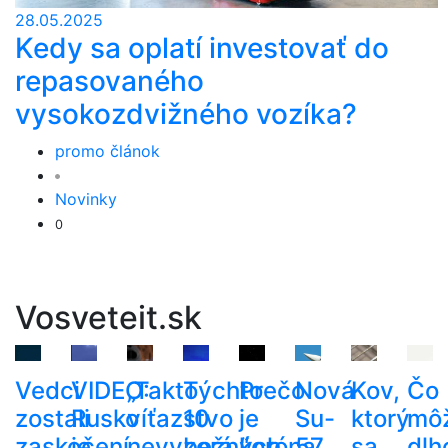
28.05.2025
Kedy sa oplatí investovať do
repasovaného
vysokozdvižného vozíka?
promo článok
Novinky
0
Vosveteit.sk
Vedci
VIDEO:
„Takto
Týchto
Prečo
Nová
Kov,
Čo
zostali
Rusko
víťazstvo
10
je
Su-
ktorý
mô
zaskočení
je
nevyzerá.“
bežných
koróna
57
sa
dlh