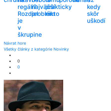
regáli?
najväčší
prakticky
kedy
Rozdiel
problém
nikto
skôr
je
uškodí
v
škrupine
Návrat hore
Všetky články z kategórie Novinky
0
0