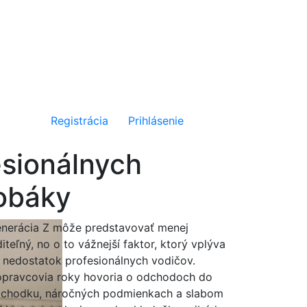
Registrácia
Prihlásenie
esionálnych
sobáky
nerácia Z môže predstavovať menej
diteľný, no o to vážnejší faktor, ktorý vplýva
 nedostatok profesionálnych vodičov.
pravcovia roky hovoria o odchodoch do
chodku, náročných podmienkach a slabom