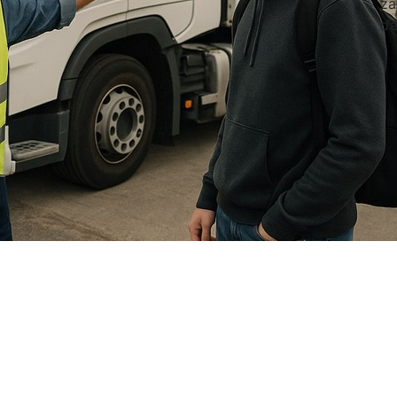
zá
ďa