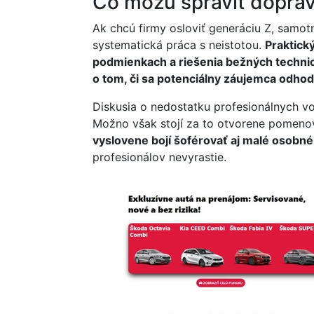
Čo môžu spraviť dopra
Ak chcú firmy osloviť generáciu Z, sam
systematická práca s neistotou.
Praktick
podmienkach a riešenia bežných techni
o tom, či sa potenciálny záujemca odhod
Diskusia o nedostatku profesionálnych vod
Možno však stojí za to otvorene pomenova
vyslovene bojí šoférovať aj malé osobné
profesionálov nevyrastie.