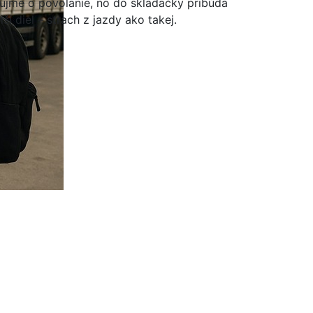
ujme o povolanie, no do skladačky pribúda
lší diel – strach z jazdy ako takej.