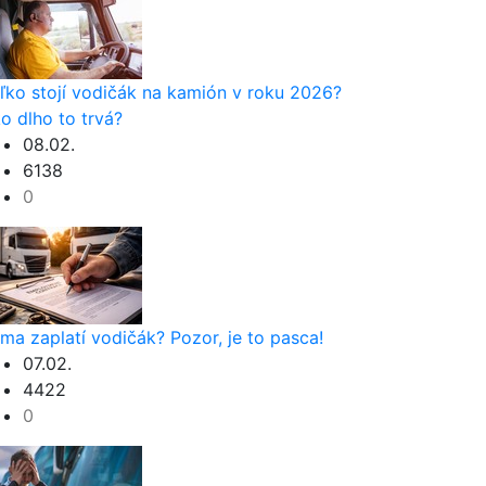
ľko stojí vodičák na kamión v roku 2026?
o dlho to trvá?
08.02.
6138
0
rma zaplatí vodičák? Pozor, je to pasca!
07.02.
4422
0