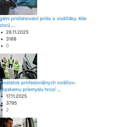
egálni prisťahovalci prídu o vodičáky. Kde
chcú ...
28.11.2025
3168
0
dostatok profesionálnych vodičov:
rópskemu priemyslu hrozí ...
17.11.2025
3795
2