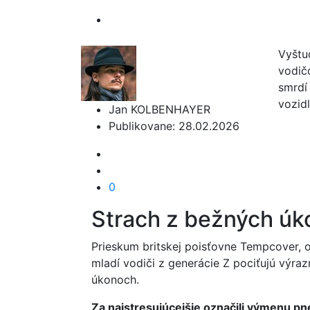
Vyštu
vodič
smrdí 
vozid
Jan KOLBENHAYER
Publikovane: 28.02.2026
0
Strach z bežných úko
Prieskum britskej poisťovne Tempcover, 
mladí vodiči z generácie Z pociťujú výraz
úkonoch.
Za najstresujúcejšie označili výmenu p