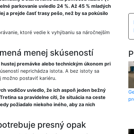
elné parkovanie uviedlo 24 %. Až 45 % mladých
ej a prejde časť trasy pešo, než by sa pokúsilo
právanie, ktoré vedie k vyhýbaniu sa náročnejším
amená menej skúseností
P
, hustej premávke alebo technickým úkonom pri
seností neprichádza istota. A bez istoty sa
j možno postaviť kariéru.
ch vodičov uviedlo, že ich aspoň jeden bežný
Ge
etina sa pravidelne cíti, že situácia na ceste
pr
kedy požiadalo niekoho iného, aby za nich
potrebuje presný opak