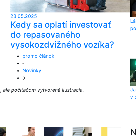
28.05.2025
Lá
Kedy sa oplatí investovať
po
do repasovaného
vysokozdvižného vozíka?
promo článok
Novinky
0
Ja
a, ale počítačom vytvorená ilustrácia.
v 
N