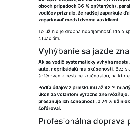
oboch prípadoch 36 % opýtaných), paral
vodičov priznalo, že radšej zaparkuje ďal
zaparkovať medzi dvoma vozidlami.
To už nie je drobná nepríjemnosť. Ide o s
situáciám.
Vyhýbanie sa jazde zn
Ak sa vodič systematicky vyhýba mestu
aute, nepribúdajú mu skúsenosti.
Bez skú
šoférovanie nestane zručnosťou, na ktore
Podľa údajov z prieskumu až 92 % mladý
úkon za volantom výrazne znervózňuje. Tr
presahuje ich schopnosti, a 74 % už nie
šoféroval.
Profesionálna doprava 