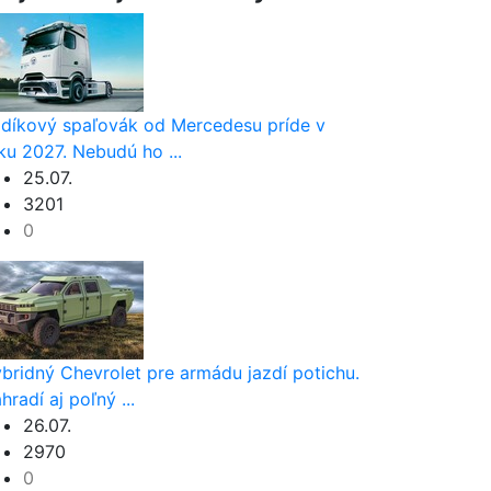
díkový spaľovák od Mercedesu príde v
ku 2027. Nebudú ho ...
25.07.
3201
0
bridný Chevrolet pre armádu jazdí potichu.
hradí aj poľný ...
26.07.
2970
0