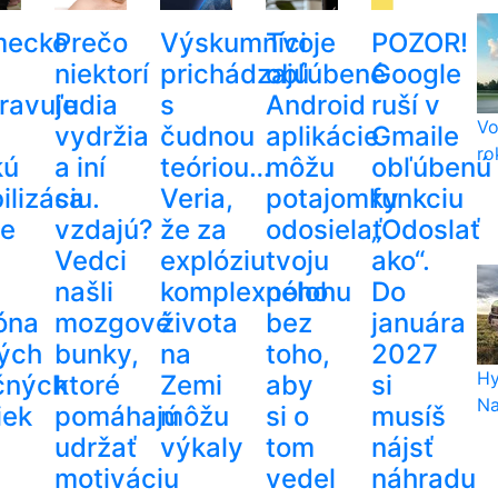
ecko
Prečo
Výskumníci
Tvoje
POZOR!
niektorí
prichádzajú
obľúbené
Google
pravuje
ľudia
s
Android
ruší v
Vo
vydržia
čudnou
aplikácie
Gmaile
ro
kú
a iní
teóriou…
môžu
obľúbenú
lizáciu.
sa
Veria,
potajomky
funkciu
e
vzdajú?
že za
odosielať
„Odoslať
Vedci
explóziu
tvoju
ako“.
našli
komplexného
polohu
Do
ióna
mozgové
života
bez
januára
ých
bunky,
na
toho,
2027
Hy
čných
ktoré
Zemi
aby
si
Na
iek
pomáhajú
môžu
si o
musíš
udržať
výkaly
tom
nájsť
motiváciu
vedel
náhradu