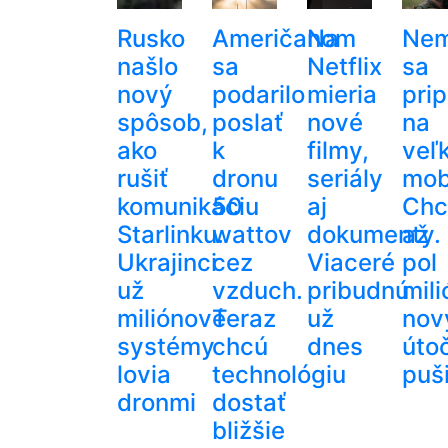
Rusko
Američanom
Na
Nem
našlo
sa
Netflix
sa
nový
podarilo
mieria
pri
spôsob,
poslať
nové
na
ako
k
filmy,
veľ
rušiť
dronu
seriály
mobi
komunikáciu
50
aj
Chc
Starlinku.
wattov
dokumenty.
až
Ukrajinci
cez
Viaceré
pol
už
vzduch.
pribudnú
mil
miliónové
Teraz
už
nov
systémy
chcú
dnes
úto
lovia
technológiu
puš
dronmi
dostať
bližšie