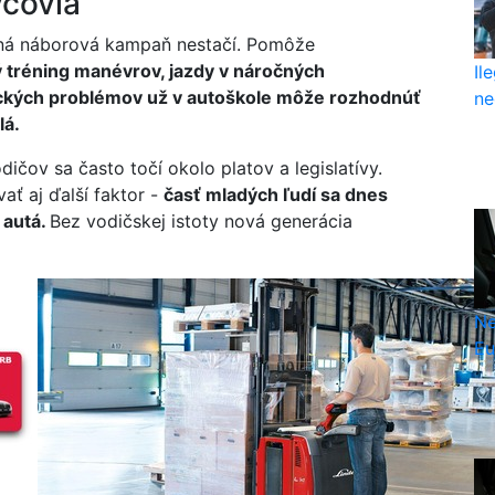
vcovia
otná náborová kampaň nestačí. Pomôže
ý tréning manévrov, jazdy v náročných
Il
ckých problémov už v autoškole môže rozhodnúť
ne
lá.
ičov sa často točí okolo platov a legislatívy.
ť aj ďalší faktor -
časť mladých ľudí sa dnes
 autá.
Bez vodičskej istoty nová generácia
Ne
Eu