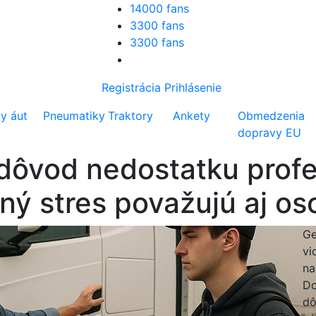
14000 fans
3300 fans
3300 fans
Registrácia
Prihlásenie
ty áut
Pneumatiky
Traktory
Ankety
Obmedzenia
dopravy EU
dôvod nedostatku prof
ený stres považujú aj o
Ge
vi
na
Do
dô