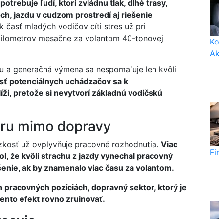
trebuje ľudí, ktorí zvládnu tlak, dlhé trasy,
h, jazdu v cudzom prostredí aj riešenie
 časť mladých vodičov cíti stres už pri
 kilometrov mesačne za volantom 40-tonovej
Ko
Ak
u a generačná výmena sa nespomaľuje len kvôli
sť potenciálnych uchádzačov sa k
íži, pretože si nevytvorí základnú vodičskú
iéru mimo dopravy
zkosť už ovplyvňuje pracovné rozhodnutia.
Viac
Fi
ol, že kvôli strachu z jazdy vynechal pracovný
šenie, ak by znamenalo viac času za volantom.
h pracovných pozíciách, dopravný sektor, ktorý je
tento efekt rovno zruinovať.