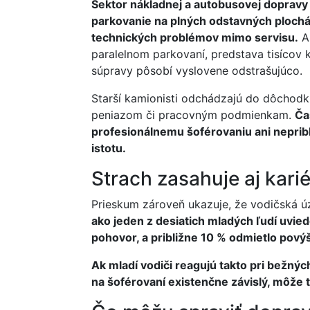
Sektor nákladnej a autobusovej dopravy po
parkovanie na plných odstavných plochác
technických problémov mimo servisu.
Ak
paralelnom parkovaní, predstava tisícov
súpravy pôsobí vyslovene odstrašujúco.
Starší kamionisti odchádzajú do dôchodk
peniazom či pracovným podmienkam.
Ča
profesionálnemu šoférovaniu ani nepribl
istotu.
Strach zasahuje aj kar
Prieskum zároveň ukazuje, že vodičská ú
ako jeden z desiatich mladých ľudí uvied
pohovor, a približne 10 % odmietlo pový
Ak mladí vodiči reagujú takto pri bežnýc
na šoférovaní existenčne závislý, môže 