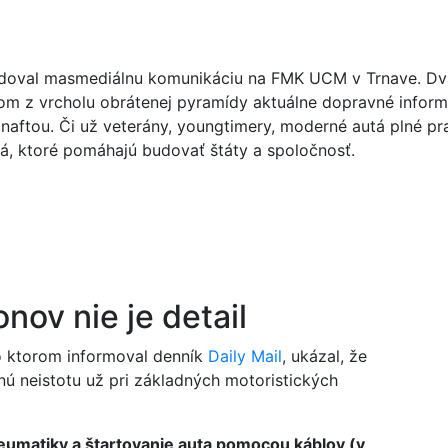
doval masmediálnu komunikáciu na FMK UCM v Trnave. Dva r
om z vrcholu obrátenej pyramídy aktuálne dopravné inform
naftou. Či už veterány, youngtimery, moderné autá plné pra
lá, ktoré pomáhajú budovať štáty a spoločnosť.
nov nie je detail
o ktorom informoval denník
Daily Mail
, ukázal, že
nú neistotu už pri základných motoristických
neumatiky a štartovanie auta pomocou káblov (v