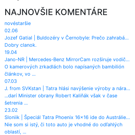
NAJNOVŠIE KOMENTÁRE
nové
staršie
02.06
Jozef Gatial
|
Buldozéry v Černobyle: Prečo zahrabávali Červený les pod zem?
Dobry clanok.
19.04
Jano-NR
|
Mercedes-Benz MirrorCam rozširuje vodičovi výhľad a uberá autobusom odpor vzduchu
O kamerových zrkadlách bolo napísaných bambilión
článkov, vo ...
07.03
J. from SVKstan
|
Tatra hlási navýšenie výroby a nárast tržieb. Ktorí odberatelia sú kľúčoví?
...darí Minister obrany Robert Kaliňák však v čase
šetrenia ...
23.02
Sloniik
|
Špeciál Tatra Phoenix 16×16 ide do Austrálie. Na čo bude slúžiť?
Nie som si istý, či toto auto je vhodné do odľahlých
oblastí, ...