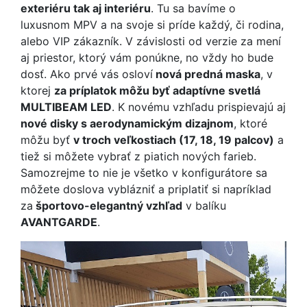
exteriéru tak aj interiéru
. Tu sa bavíme o
luxusnom MPV a na svoje si príde každý, či rodina,
alebo VIP zákazník. V závislosti od verzie za mení
aj priestor, ktorý vám ponúkne, no vždy ho bude
dosť. Ako prvé vás osloví
nová predná maska
, v
ktorej
za príplatok môžu byť adaptívne svetlá
MULTIBEAM LED
. K novému vzhľadu prispievajú aj
nové disky s aerodynamickým dizajnom
, ktoré
môžu byť
v troch veľkostiach (17, 18, 19 palcov)
a
tiež si môžete vybrať z piatich nových farieb.
Samozrejme to nie je všetko v konfigurátore sa
môžete doslova vyblázniť a priplatiť si napríklad
za
športovo-elegantný vzhľad
v balíku
AVANTGARDE
.