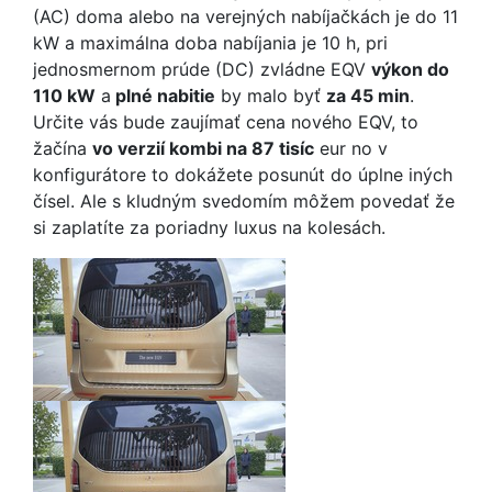
(AC) doma alebo na verejných nabíjačkách je do 11
kW a maximálna doba nabíjania je 10 h, pri
jednosmernom prúde (DC) zvládne EQV
výkon do
110 kW
a
plné nabitie
by malo byť
za 45 min
.
Určite vás bude zaujímať cena nového EQV, to
žačína
vo verzií kombi na 87 tisíc
eur no v
konfigurátore to dokážete posunút do úplne iných
čísel. Ale s kludným svedomím môžem povedať že
si zaplatíte za poriadny luxus na kolesách.