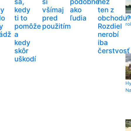
sa,
si
podobne
než
dy
kedy
všímaj
ako
ten z
do
ti to
pred
ľudia
obchodu?
Vo
ro
y
pomôže
použitím
Rozdiel
ádž
a
nerobí
kedy
iba
skôr
čerstvosť
uškodí
Hy
Na