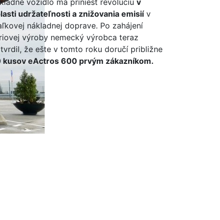
kladné vozidlo má priniesť revolúciu
v
lasti udržateľnosti a znižovania emisií
v
aľkovej nákladnej doprave. Po zahájení
riovej výroby nemecký výrobca teraz
tvrdil, že ešte v tomto roku doručí približne
 kusov eActros 600 prvým zákazníkom.