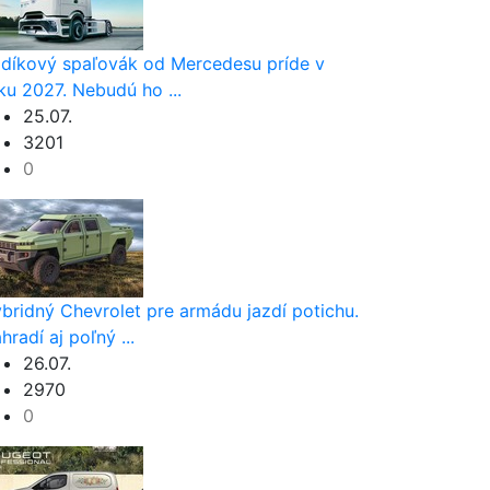
díkový spaľovák od Mercedesu príde v
ku 2027. Nebudú ho ...
25.07.
3201
0
bridný Chevrolet pre armádu jazdí potichu.
hradí aj poľný ...
26.07.
2970
0