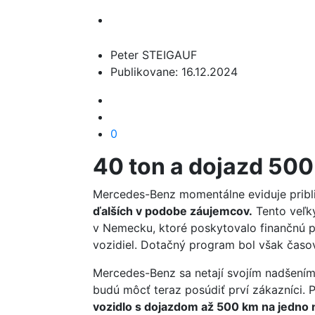
Peter STEIGAUF
Publikovane: 16.12.2024
0
40 ton a dojazd 500
Mercedes-Benz momentálne eviduje prib
ďalších v podobe záujemcov.
Tento veľký
v Nemecku, ktoré poskytovalo finančnú 
vozidiel. Dotačný program bol však ča
Mercedes-Benz sa netají svojím nadšením
budú môcť teraz posúdiť prví zákazníci. 
vozidlo s dojazdom až 500 km na jedno 