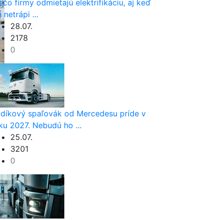
ečo firmy odmietajú elektrifikáciu, aj keď
h netrápi ...
28.07.
2178
0
díkový spaľovák od Mercedesu príde v
ku 2027. Nebudú ho ...
25.07.
3201
0