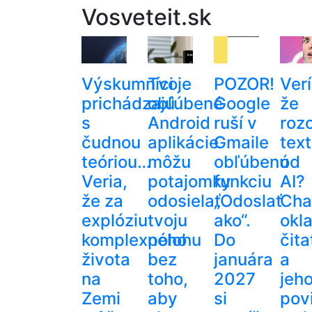
Vosveteit.sk
Výskumníci
Tvoje
POZOR!
Verí
prichádzajú
obľúbené
Google
že
s
Android
ruší v
roz
čudnou
aplikácie
Gmaile
text
teóriou…
môžu
obľúbenú
od
Veria,
potajomky
funkciu
AI?
že za
odosielať
„Odoslať
Cha
explóziu
tvoju
ako“.
okl
komplexného
polohu
Do
čita
života
bez
januára
a
na
toho,
2027
jeh
Zemi
aby
si
pov