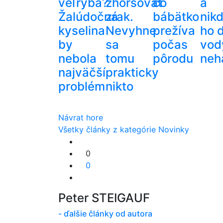
veľryba?
zhoršovať
čo
a
Žalúdočná
zrak.
bábätko
nik
kyselina
Nevyhne
prežíva
ho 
by
sa
počas
vod
nebola
tomu
pôrodu
neh
najväčší
prakticky
problém
nikto
Návrat hore
Všetky články z kategórie Novinky
0
0
Peter STEIGAUF
- ďalšie články od autora