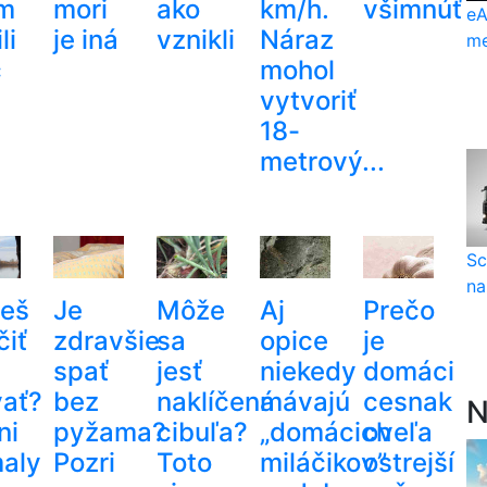
im
mori
ako
km/h.
všimnúť
eA
li
je iná
vznikli
Náraz
me
c
mohol
vytvoriť
18-
metrový...
Sc
na
eš
Je
Môže
Aj
Prečo
čiť
zdravšie
sa
opice
je
spať
jesť
niekedy
domáci
vať?
bez
naklíčená
mávajú
cesnak
N
ni
pyžama?
cibuľa?
„domácich
oveľa
aly
Pozri
Toto
miláčikov”
ostrejší