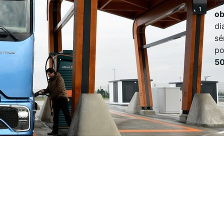
ná
ob
di
sé
po
50