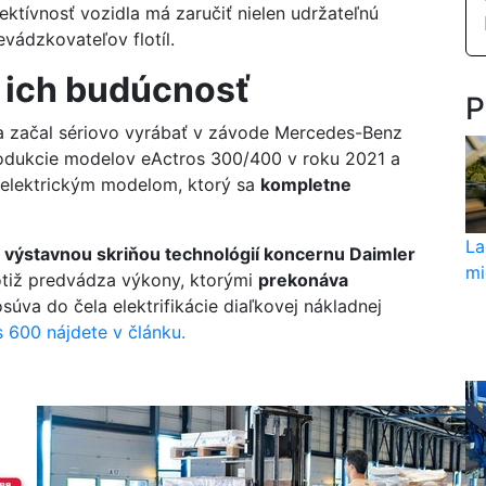
ektívnosť vozidla má zaručiť nielen udržateľnú
evádzkovateľov flotíl.
 ich budúcnosť
P
a začal sériovo vyrábať v závode Mercedes-Benz
odukcie modelov eActros 300/400 v roku 2021 a
 elektrickým modelom, ktorý sa
kompletne
La
e
výstavnou skriňou technológií koncernu Daimler
mi
totiž predvádza výkony, ktorými
prekonáva
úva do čela elektrifikácie diaľkovej nákladnej
 600 nájdete v článku.