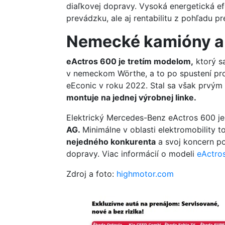
diaľkovej dopravy. Vysoká energetická ef
prevádzku, ale aj rentabilitu z pohľadu pr
Nemecké kamióny a
eActros 600 je tretím modelom,
ktorý s
v nemeckom Wörthe, a to po spustení pr
eEconic v roku 2022. Stal sa však prvým
montuje na jednej výrobnej linke.
Elektrický Mercedes-Benz eActros 600 j
AG.
Minimálne v oblasti elektromobility 
nejedného konkurenta
a svoj koncern pos
dopravy. Viac informácií o modeli
eActros
Zdroj a foto:
highmotor.com