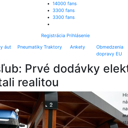
14000 fans
3300 fans
3300 fans
Registrácia
Prihlásenie
ty áut
Pneumatiky
Traktory
Ankety
Obmedzenia
dopravy EU
sľub: Prvé dodávky ele
ali realitou
Hi
ná
na
mo
st