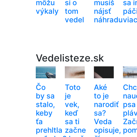
môžu
si o
musíš
sa 
výkaly
tom
nájsť
páči
vedel
náhradu
via
Vedelisteze.sk
Čo
Toto
Aké
Chc
by sa
je
to je
nau
stalo,
vek,
narodiť
psa
keby
keď
sa?
plá
ťa
sa ti
Veda
Zač
prehltla
začne
opisuje,
pom