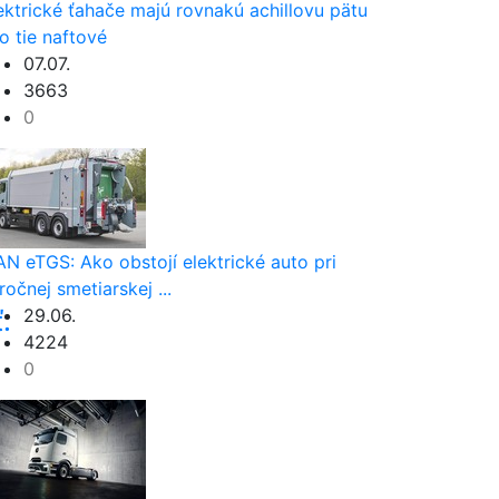
ektrické ťahače majú rovnakú achillovu pätu
o tie naftové
07.07.
3663
0
ia
N eTGS: Ako obstojí elektrické auto pri
ročnej smetiarskej ...
29.06.
.
4224
0
e