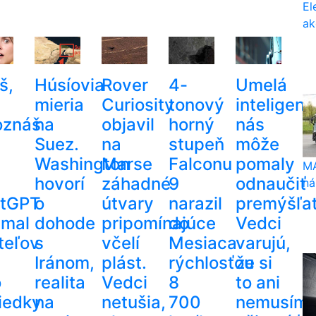
El
ak
š,
Húsíovia
Rover
4-
Umelá
mieria
Curiosity
tonový
inteligenc
oznáš
na
objavil
horný
nás
Suez.
na
stupeň
môže
Washington
Marse
Falconu
pomaly
MA
hovorí
záhadné
9
odnaučiť
ná
tGPT
o
útvary
narazil
premýšľať
amal
dohode
pripomínajúce
do
Vedci
teľov
s
včelí
Mesiaca
varujú,
Iránom,
plást.
rýchlosťou
že si
o
realita
Vedci
8
to ani
iedky
na
netušia,
700
nemusím