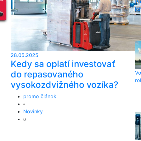
Pr
ic
28.05.2025
Kedy sa oplatí investovať
do repasovaného
Vo
ro
vysokozdvižného vozíka?
promo článok
Novinky
0