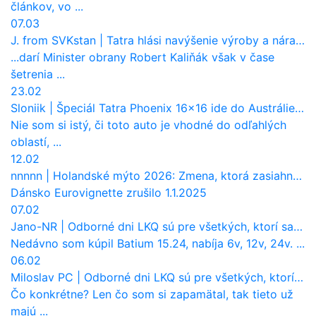
článkov, vo ...
07.03
J. from SVKstan
|
Tatra hlási navýšenie výroby a nárast tržieb. Ktorí odberatelia sú kľúčoví?
...darí Minister obrany Robert Kaliňák však v čase
šetrenia ...
23.02
Sloniik
|
Špeciál Tatra Phoenix 16×16 ide do Austrálie. Na čo bude slúžiť?
Nie som si istý, či toto auto je vhodné do odľahlých
oblastí, ...
12.02
nnnnn
|
Holandské mýto 2026: Zmena, ktorá zasiahne slovenských dopravcov
Dánsko Eurovignette zrušilo 1.1.2025
07.02
Jano-NR
|
Odborné dni LKQ sú pre všetkých, ktorí sa chcú dozvedieť niečo viac
Nedávno som kúpil Batium 15.24, nabíja 6v, 12v, 24v. ...
06.02
Miloslav PC
|
Odborné dni LKQ sú pre všetkých, ktorí sa chcú dozvedieť niečo viac
Čo konkrétne? Len čo som si zapamätal, tak tieto už
majú ...