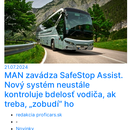
21.07.2024
MAN zavádza SafeStop Assist.
Nový systém neustále
kontroluje bdelosť vodiča, ak
treba, „zobudí“ ho
redakcia proficars.sk
Novinky