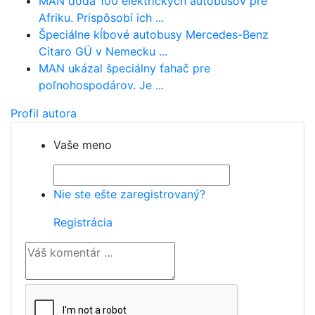
MAN dodá 100 elektrických autobusov pre
Afriku. Prispôsobí ich ...
Špeciálne kĺbové autobusy Mercedes-Benz
Citaro GÜ v Nemecku ...
MAN ukázal špeciálny ťahač pre
poľnohospodárov. Je ...
Profil autora
Vaše meno
Nie ste ešte zaregistrovaný?
Registrácia