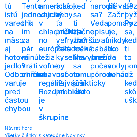
tú
Tento
americké
stalo,
keď
narodiť
plávať?
be
istú
jednoduchý
vajcia
keby
sa
sa?
Začni
py
varechu
trik
v
ťa
ti
Veda
pomaly
Poz
na
im
chladničke,
prehltla
začne
opisuje,
a
sa,
mäso
za
no
veľryba?
zhoršovať
čo
nikdy
ke
aj
pár
európske
Žalúdočná
zrak.
bábätko
ho
ti
hotové
minút
ležia
kyselina
Nevyhne
prežíva
do
to
jedlo?
vráti
voľne
by
sa
počas
vody
po
Odborníčka
chrumkavosť
na
nebola
tomu
pôrodu
nehádž
a
varuje
regáli?
najväčší
prakticky
ke
pred
Rozdiel
problém
nikto
skô
častou
je
ušk
chybou
v
škrupine
Návrat hore
Všetky články z kategórie Novinky