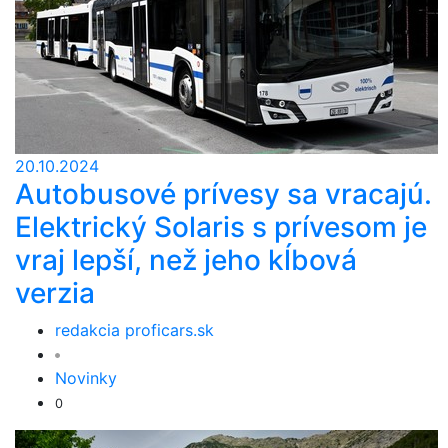
20.10.2024
Autobusové prívesy sa vracajú.
Elektrický Solaris s prívesom je
vraj lepší, než jeho kĺbová
verzia
redakcia proficars.sk
Novinky
0