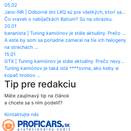
05.02
Jano-NR
|
Odborné dni LKQ sú pre všetkých, ktorí sa chcú dozvedieť niečo viac
Čo vraveli o nabíjačkách Batium? Sú na obrázku.
20.01
bananista
|
Tuning kamiónov je stále aktuálny. Prečo nevyhynul ako pri osobákoch?
A este by som sa poriadne zameral na tie ich halogeny
na strechach ...
15.01
GTX
|
Tuning kamiónov je stále aktuálny. Prečo nevyhynul ako pri osobákoch?
Tuning kamiónov je taká istá ****ovina, ako keby si
kopač hrobov ...
Tip pre redakciu
Máte zaujímavý tip na článok
a chcete sa s ním podeliť?
Kontaktujte nás