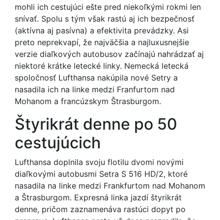
mohli ich cestujúci ešte pred niekoľkými rokmi len
snívať. Spolu s tým však rastú aj ich bezpečnosť
(aktívna aj pasívna) a efektivita prevádzky. Asi
preto neprekvapí, že najväčšia a najluxusnejšie
verzie diaľkových autobusov začínajú nahrádzať aj
niektoré krátke letecké linky. Nemecká letecká
spoločnosť Lufthansa nakúpila nové Setry a
nasadila ich na linke medzi Franfurtom nad
Mohanom a francúzskym Štrasburgom.
Štyrikrát denne po 50
cestujúcich
Lufthansa doplnila svoju flotilu dvomi novými
diaľkovými autobusmi Setra S 516 HD/2, ktoré
nasadila na linke medzi Frankfurtom nad Mohanom
a Štrasburgom. Expresná linka jazdí štyrikrát
denne, pričom zaznamenáva rastúci dopyt po