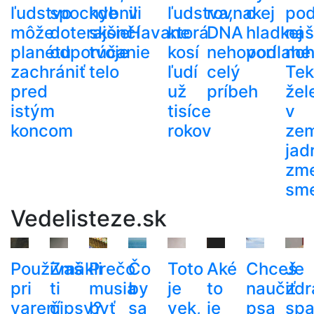
ľudstvo
spochybnili
kde
v
ľudstva,
rovnakej
o
po
môže
doterajšie
skončí
Havane
ktorá
DNA
hladkej
naš
planétu
odporúčanie
tvoje
kosí
nehovorí
podlahe
noh
zachrániť
telo
ľudí
celý
Tek
pred
už
príbeh
žel
istým
tisíce
v
koncom
rokov
ze
jad
zme
sm
Vedelisteze.sk
Používaš
Zmäkli
Prečo
Čo
Toto
Aké
Chceš
Je
pri
ti
musia
by
je
to
naučiť
zdr
varení
čipsy?
byť
sa
vek,
je
psa
spa