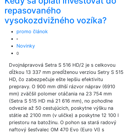
Kedy sa oplatí investovať do
repasovaného
vysokozdvižného vozíka?
promo článok
Novinky
0
Dvojnápravová Setra S 516 HD/2 je s celkovou
dĺžkou 13 337 mm predĺženou verziou Setry S 515
HD, čo zabezpečuje ešte lepšiu efektivitu
prepravy. O 900 mm dlhší rázvor náprav (6910
mm) zväčšil polomer otáčania na 23 754 mm
(Setra S 515 HD má 21 616 mm), no pohodlne
odvezie až 50 cestujúcich, poskytne výšku na
státie až 2100 mm (v uličke) a poskytne 12 100 l
priestoru na batožinu. O pohon sa stará radový
naftový šesťvalec OM 470 Evo (Euro VI) s