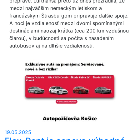
preprave. Lufthansa preto už dnes prezradila, že
medzi najväčším nemeckým letiskom a
francúzskym Štrasburgom pripravuje ďalšie spoje.
A hoci je vzdialenosť medzi dvomi spomínanými
destináciami naozaj krátka (cca 200 km vzdušnou
čiarou), v budúcnosti sa počíta s nasadením
autobusov aj na dlhšie vzdialenosti.
19.05.2025