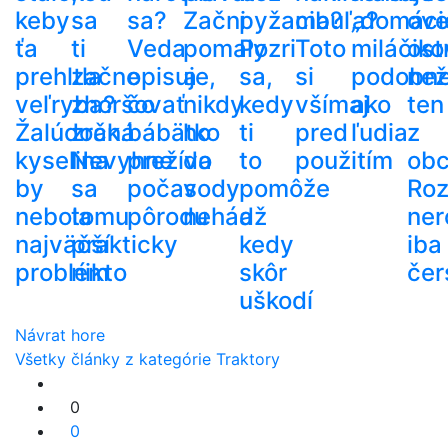
keby
sa
sa?
Začni
pyžama?
cibuľa?
„domáci
ove
ťa
ti
Veda
pomaly
Pozri
Toto
miláčiko
ost
prehltla
začne
opisuje,
a
sa,
si
podobn
než
veľryba?
zhoršovať
čo
nikdy
kedy
všímaj
ako
ten
Žalúdočná
zrak.
bábätko
ho
ti
pred
ľudia
z
kyselina
Nevyhne
prežíva
do
to
použitím
ob
by
sa
počas
vody
pomôže
Roz
nebola
tomu
pôrodu
nehádž
a
ner
najväčší
prakticky
kedy
iba
problém
nikto
skôr
čer
uškodí
Návrat hore
Všetky články z kategórie Traktory
0
0