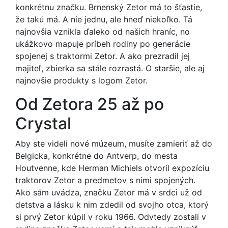
konkrétnu značku. Brnenský Zetor má to šťastie,
že takú má. A nie jednu, ale hneď niekoľko. Tá
najnovšia vznikla ďaleko od našich hraníc, no
ukážkovo mapuje príbeh rodiny po generácie
spojenej s traktormi Zetor. A ako prezradil jej
majiteľ, zbierka sa stále rozrastá. O staršie, ale aj
najnovšie produkty s logom Zetor.
Od Zetora 25 až po
Crystal
Aby ste videli nové múzeum, musíte zamieriť až do
Belgicka, konkrétne do Antverp, do mesta
Houtvenne, kde Herman Michiels otvoril expozíciu
traktorov Zetor a predmetov s nimi spojených.
Ako sám uvádza, značku Zetor má v srdci už od
detstva a lásku k nim zdedil od svojho otca, ktorý
si prvý Zetor kúpil v roku 1966. Odvtedy zostali v