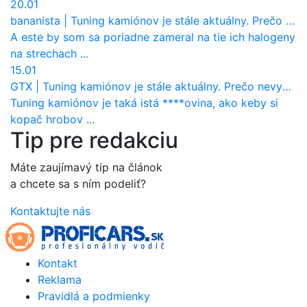
20.01
bananista
|
Tuning kamiónov je stále aktuálny. Prečo nevyhynul ako pri osobákoch?
A este by som sa poriadne zameral na tie ich halogeny
na strechach ...
15.01
GTX
|
Tuning kamiónov je stále aktuálny. Prečo nevyhynul ako pri osobákoch?
Tuning kamiónov je taká istá ****ovina, ako keby si
kopač hrobov ...
Tip pre redakciu
Máte zaujímavý tip na článok
a chcete sa s ním podeliť?
Kontaktujte nás
Kontakt
Reklama
Pravidlá a podmienky