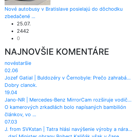
Nové autobusy v Bratislave posielajú do dôchodku
zbedačené ...
25.07.
2442
0
NAJNOVŠIE KOMENTÁRE
nové
staršie
02.06
Jozef Gatial
|
Buldozéry v Černobyle: Prečo zahrabávali Červený les pod zem?
Dobry clanok.
19.04
Jano-NR
|
Mercedes-Benz MirrorCam rozširuje vodičovi výhľad a uberá autobusom odpor vzduchu
O kamerových zrkadlách bolo napísaných bambilión
článkov, vo ...
07.03
J. from SVKstan
|
Tatra hlási navýšenie výroby a nárast tržieb. Ktorí odberatelia sú kľúčoví?
...darí Minister obrany Robert Kaliňák však v čase