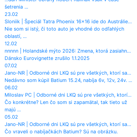
šetrenia ...
23.02
Sloniik
|
Špeciál Tatra Phoenix 16×16 ide do Austrálie. Na čo bude slúžiť?
Nie som si istý, či toto auto je vhodné do odľahlých
oblastí, ...
12.02
nnnnn
|
Holandské mýto 2026: Zmena, ktorá zasiahne slovenských dopravcov
Dánsko Eurovignette zrušilo 1.1.2025
07.02
Jano-NR
|
Odborné dni LKQ sú pre všetkých, ktorí sa chcú dozvedieť niečo viac
Nedávno som kúpil Batium 15.24, nabíja 6v, 12v, 24v. ...
06.02
Miloslav PC
|
Odborné dni LKQ sú pre všetkých, ktorí sa chcú dozvedieť niečo viac
Čo konkrétne? Len čo som si zapamätal, tak tieto už
majú ...
05.02
Jano-NR
|
Odborné dni LKQ sú pre všetkých, ktorí sa chcú dozvedieť niečo viac
Čo vraveli o nabíjačkách Batium? Sú na obrázku.