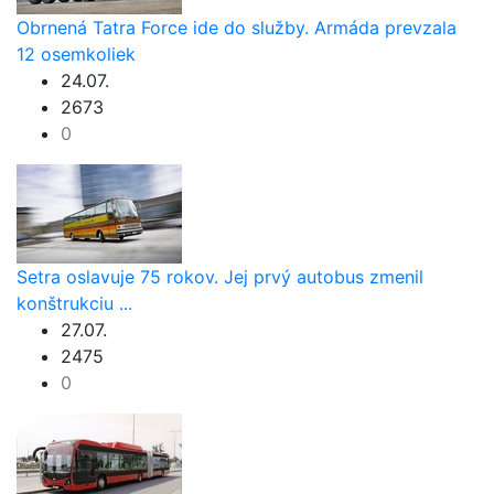
Obrnená Tatra Force ide do služby. Armáda prevzala
12 osemkoliek
24.07.
2673
0
Setra oslavuje 75 rokov. Jej prvý autobus zmenil
konštrukciu ...
27.07.
2475
0