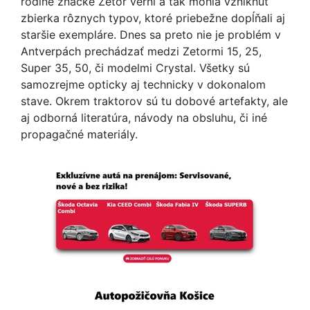
rodine značke Zetor verní a tak mohla vzniknúť
zbierka rôznych typov, ktoré priebežne dopĺňali aj
staršie exempláre. Dnes sa preto nie je problém v
Antverpách prechádzať medzi Zetormi 15, 25,
Super 35, 50, či modelmi Crystal. Všetky sú
samozrejme opticky aj technicky v dokonalom
stave. Okrem traktorov sú tu dobové artefakty, ale
aj odborná literatúra, návody na obsluhu, či iné
propagačné materiály.