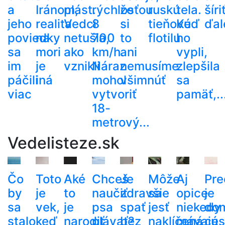
a
Iránom,
plást.
rýchlosťou
že
ruskú
tela.
šíri
jeho
realita
Vedci
8
si
tieňovú
Keď
ďal
poviedky
na
netušia,
700
to
flotilu
ho
sa
mori
ako
km/h.
ani
vypli,
im
je
vznikli
Náraz
nemusíme
zlepšila
páčili
iná
mohol
všimnúť
sa
viac
vytvoriť
pamäť,..
18-
metrový...
Vedelisteze.sk
Čo
Toto
Aké
Chceš
Je
Môže
Aj
Pre
by
je
to
naučiť
zdravšie
sa
opice
je
sa
vek,
je
psa
spať
jesť
niekedy
do
stalo,
keď
narodiť
plávať?
bez
naklíčená
mávajú
ces