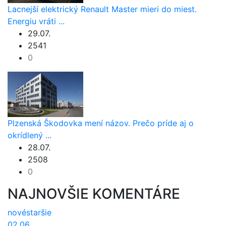
Lacnejší elektrický Renault Master mieri do miest.
Energiu vráti ...
29.07.
2541
0
Plzenská Škodovka mení názov. Prečo príde aj o
okrídlený ...
28.07.
2508
0
NAJNOVŠIE KOMENTÁRE
nové
staršie
02.06