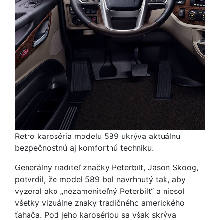
Retro karoséria modelu 589 ukrýva aktuálnu
bezpečnostnú aj komfortnú techniku.
Generálny riaditeľ značky Peterbilt, Jason Skoog,
potvrdil, že model 589 bol navrhnutý tak, aby
vyzeral ako „nezameniteľný Peterbilt“ a niesol
všetky vizuálne znaky tradičného amerického
ťahača. Pod jeho karosériou sa však skrýva