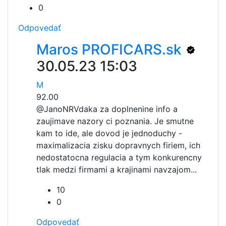
0
Odpovedať
Maros PROFICARS.sk
30.05.23 15:03
M
92.00
@JanoNR
Vdaka za doplnenine info a
zaujimave nazory ci poznania. Je smutne
kam to ide, ale dovod je jednoduchy -
maximalizacia zisku dopravnych firiem, ich
nedostatocna regulacia a tym konkurencny
tlak medzi firmami a krajinami navzajom...
10
0
Odpovedať