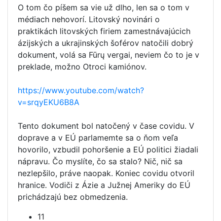
O tom čo píšem sa vie už dlho, len sa o tom v
médiach nehovorí. Litovský novinári o
praktikách litovských firiem zamestnávajúcich
ázijských a ukrajinských šoférov natočili dobrý
dokument, volá sa Fūrų vergai, neviem čo to je v
preklade, možno Otroci kamiónov.
https://www.youtube.com/watch?
v=srqyEKU6B8A
Tento dokument bol natočený v čase covidu. V
doprave a v EÚ parlamemte sa o ňom veľa
hovorilo, vzbudil pohoršenie a EÚ politici žiadali
nápravu. Čo myslíte, čo sa stalo? Nič, nič sa
nezlepšilo, práve naopak. Koniec covidu otvoril
hranice. Vodiči z Ázie a Južnej Ameriky do EÚ
prichádzajú bez obmedzenia.
11