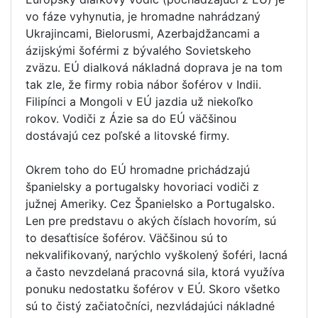
vo fáze vyhynutia, je hromadne nahrádzaný
Ukrajincami, Bielorusmi, Azerbajdžancami a
ázijskými šoférmi z bývalého Sovietskeho
zväzu. EÚ dialková nákladná doprava je na tom
tak zle, že firmy robia nábor šoférov v Indii.
Filipínci a Mongoli v EÚ jazdia už niekoľko
rokov. Vodiči z Ázie sa do EÚ väčšinou
dostávajú cez poľské a litovské firmy.
Okrem toho do EÚ hromadne prichádzajú
španielsky a portugalsky hovoriaci vodiči z
južnej Ameriky. Cez Španielsko a Portugalsko.
Len pre predstavu o akých číslach hovorím, sú
to desaťtisíce šoférov. Väčšinou sú to
nekvalifikovaný, narýchlo vyškolený šoféri, lacná
a často nevzdelaná pracovná sila, ktorá využíva
ponuku nedostatku šoférov v EÚ. Skoro všetko
sú to čistý začiatočníci, nezvládajúci nákladné