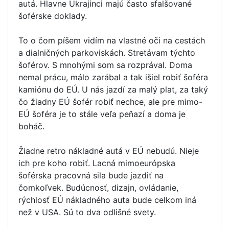
autá. Hlavne Ukrajinci majú často sfalšované
šoférske doklady.
To o čom píšem vidím na vlastné oči na cestách
a dialničných parkoviskách. Stretávam týchto
šoférov. S mnohými som sa rozprával. Doma
nemal prácu, málo zarábal a tak išiel robiť šoféra
kamiónu do EÚ. U nás jazdí za malý plat, za taký
čo žiadny EÚ šofér robiť nechce, ale pre mimo-
EÚ šoféra je to stále veľa peňazí a doma je
boháč.
Žiadne retro nákladné autá v EÚ nebudú. Nieje
ich pre koho robiť. Lacná mimoeurópska
šoférska pracovná sila bude jazdiť na
čomkoľvek. Budúcnosť, dizajn, ovládanie,
rýchlosť EÚ nákladného auta bude celkom iná
než v USA. Sú to dva odlišné svety.