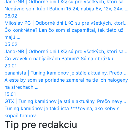
Jano-NR
|
Odborné dni LKQ sú pre všetkých, ktorí sa chcú dozvedieť niečo viac
Nedávno som kúpil Batium 15.24, nabíja 6v, 12v, 24v. ...
06.02
Miloslav PC
|
Odborné dni LKQ sú pre všetkých, ktorí sa chcú dozvedieť niečo viac
Čo konkrétne? Len čo som si zapamätal, tak tieto už
majú ...
05.02
Jano-NR
|
Odborné dni LKQ sú pre všetkých, ktorí sa chcú dozvedieť niečo viac
Čo vraveli o nabíjačkách Batium? Sú na obrázku.
20.01
bananista
|
Tuning kamiónov je stále aktuálny. Prečo nevyhynul ako pri osobákoch?
A este by som sa poriadne zameral na tie ich halogeny
na strechach ...
15.01
GTX
|
Tuning kamiónov je stále aktuálny. Prečo nevyhynul ako pri osobákoch?
Tuning kamiónov je taká istá ****ovina, ako keby si
kopač hrobov ...
Tip pre redakciu