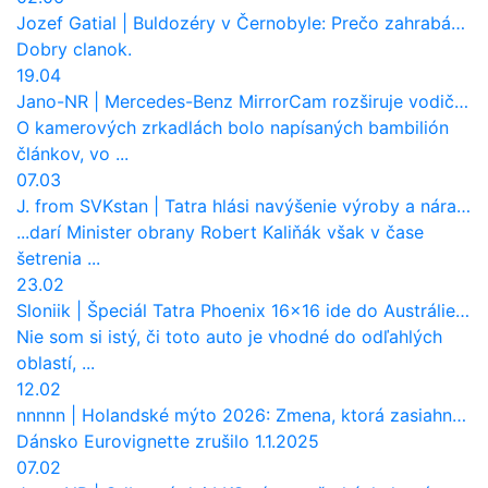
Jozef Gatial
|
Buldozéry v Černobyle: Prečo zahrabávali Červený les pod zem?
Dobry clanok.
19.04
Jano-NR
|
Mercedes-Benz MirrorCam rozširuje vodičovi výhľad a uberá autobusom odpor vzduchu
O kamerových zrkadlách bolo napísaných bambilión
článkov, vo ...
07.03
J. from SVKstan
|
Tatra hlási navýšenie výroby a nárast tržieb. Ktorí odberatelia sú kľúčoví?
...darí Minister obrany Robert Kaliňák však v čase
šetrenia ...
23.02
Sloniik
|
Špeciál Tatra Phoenix 16×16 ide do Austrálie. Na čo bude slúžiť?
Nie som si istý, či toto auto je vhodné do odľahlých
oblastí, ...
12.02
nnnnn
|
Holandské mýto 2026: Zmena, ktorá zasiahne slovenských dopravcov
Dánsko Eurovignette zrušilo 1.1.2025
07.02