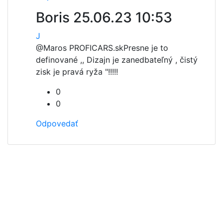
Boris
25.06.23 10:53
J
@Maros PROFICARS.sk
Presne je to
definované ,, Dizajn je zanedbateľný , čistý
zisk je pravá ryža "!!!!!
0
0
Odpovedať