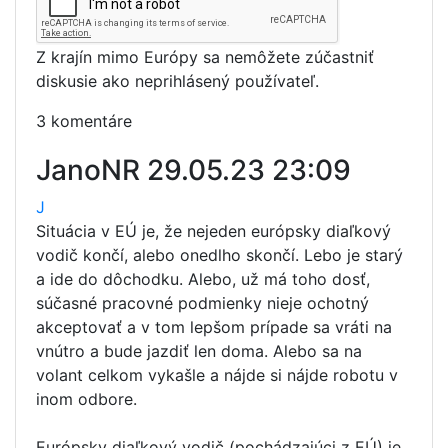
Z krajín mimo Európy sa nemôžete zúčastniť
diskusie ako neprihlásený používateľ.
3 komentáre
JanoNR
29.05.23 23:09
J
Situácia v EÚ je, že nejeden európsky diaľkový
vodič končí, alebo onedlho skončí. Lebo je starý
a ide do dôchodku. Alebo, už má toho dosť,
súčasné pracovné podmienky nieje ochotný
akceptovať a v tom lepšom prípade sa vráti na
vnútro a bude jazdiť len doma. Alebo sa na
volant celkom vykašle a nájde si nájde robotu v
inom odbore.
Európsky diaľkový vodič (pochádzajúci z EÚ) je