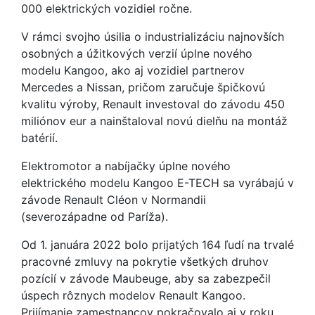
000 elektrických vozidiel ročne.
V rámci svojho úsilia o industrializáciu najnovších
osobných a úžitkových verzií úplne nového
modelu Kangoo, ako aj vozidiel partnerov
Mercedes a Nissan, pričom zaručuje špičkovú
kvalitu výroby, Renault investoval do závodu 450
miliónov eur a nainštaloval novú dielňu na montáž
batérií.
Elektromotor a nabíjačky úplne nového
elektrického modelu Kangoo E-TECH sa vyrábajú v
závode Renault Cléon v Normandii
(severozápadne od Paríža).
Od 1. januára 2022 bolo prijatých 164 ľudí na trvalé
pracovné zmluvy na pokrytie všetkých druhov
pozícií v závode Maubeuge, aby sa zabezpečil
úspech rôznych modelov Renault Kangoo.
Prijímanie zamestnancov pokračovalo aj v roku