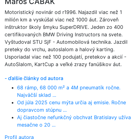
Maroš ČABÁK
Motoristický novinár od r1996. Najazdil viac než 1
milión km a vyskúšal viac než 1000 áut. Zároveň
inštruktor školy šmyku SuperDRIVE. Jeden zo 400
certifikovaných BMW Driving Instructors na svete.
Vyštudoval STU SjF - Automobilová technika. Jazdil
preteky do vrchu, autoslalom a halový karting.
Usporiadal viac než 100 podujatí, pretekov a akcií -
AutoSlalom, KartCup a veľké zrazy fanúšikov áut.
- ďalšie články od autora
68 rámp, 68 000 m² a 4M pneumatík ročne.
Najväčší sklad ...
Od júla 2025 cenu mýta určia aj emisie. Ročne
dopravcom stúpnu ...
Aj čiastočne nefunkčný obchvat Bratislavy užíva
mesačne o 20 ...
Profil autora