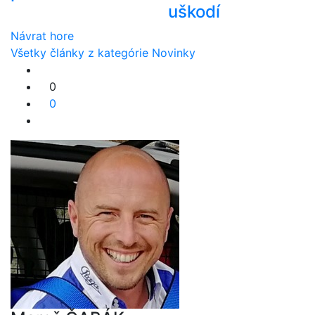
uškodí
Návrat hore
Všetky články z kategórie Novinky
0
0