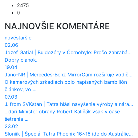
2475
0
NAJNOVŠIE KOMENTÁRE
nové
staršie
02.06
Jozef Gatial
|
Buldozéry v Černobyle: Prečo zahrabávali Červený les pod zem?
Dobry clanok.
19.04
Jano-NR
|
Mercedes-Benz MirrorCam rozširuje vodičovi výhľad a uberá autobusom odpor vzduchu
O kamerových zrkadlách bolo napísaných bambilión
článkov, vo ...
07.03
J. from SVKstan
|
Tatra hlási navýšenie výroby a nárast tržieb. Ktorí odberatelia sú kľúčoví?
...darí Minister obrany Robert Kaliňák však v čase
šetrenia ...
23.02
Sloniik
|
Špeciál Tatra Phoenix 16×16 ide do Austrálie. Na čo bude slúžiť?