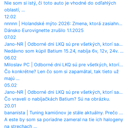
Nie som si istý, či toto auto je vhodné do odľahlých
oblastí, ...
12.02
nnnnn
|
Holandské mýto 2026: Zmena, ktorá zasiahne slovenských dopravcov
Dánsko Eurovignette zrušilo 1.1.2025
07.02
Jano-NR
|
Odborné dni LKQ sú pre všetkých, ktorí sa chcú dozvedieť niečo viac
Nedávno som kúpil Batium 15.24, nabíja 6v, 12v, 24v. ...
06.02
Miloslav PC
|
Odborné dni LKQ sú pre všetkých, ktorí sa chcú dozvedieť niečo viac
Čo konkrétne? Len čo som si zapamätal, tak tieto už
majú ...
05.02
Jano-NR
|
Odborné dni LKQ sú pre všetkých, ktorí sa chcú dozvedieť niečo viac
Čo vraveli o nabíjačkách Batium? Sú na obrázku.
20.01
bananista
|
Tuning kamiónov je stále aktuálny. Prečo nevyhynul ako pri osobákoch?
A este by som sa poriadne zameral na tie ich halogeny
na strechach ...