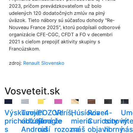
2023, pričom prevádzkovateľom už bolo
udelených 120 dodatočných zmlúv na plný
úväzok. Tieto nábory sú súčasťou dohody "Re-
Nouveau France 2025", ktorú podpísali odborové
organizácie CFE-CGC, CFDT a FO v decembri
2021 s cieľom prepojiť aktivity skupiny s
Francúzskom.
zdroj:
Renault Slovensko
Vosveteit.sk
Výskumníci
Tvoje
POZOR!
Veríš,
Húsíovia
Rover
4-
Um
prichádzajú
obľúbené
Google
že
mieria
Curiosity
tonový
int
s
Android
ruší
rozoznáš
na
objavil
horný
nás