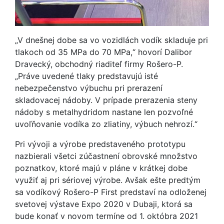
„V dnešnej dobe sa vo vozidlách vodík skladuje pri
tlakoch od 35 MPa do 70 MPa,“ hovorí Dalibor
Dravecký, obchodný riaditeľ firmy Rošero-P.
„Práve uvedené tlaky predstavujú isté
nebezpečenstvo výbuchu pri prerazení
skladovacej nádoby. V prípade prerazenia steny
nádoby s metalhydridom nastane len pozvoľné
uvoľňovanie vodíka zo zliatiny, výbuch nehrozí.“
Pri vývoji a výrobe predstaveného prototypu
nazbierali všetci zúčastnení obrovské množstvo
poznatkov, ktoré majú v pláne v krátkej dobe
využiť aj pri sériovej výrobe. Avšak ešte predtým
sa vodíkový Rošero-P First predstaví na odloženej
svetovej výstave Expo 2020 v Dubaji, ktorá sa
bude konať v novom termíne od 1. októbra 2021