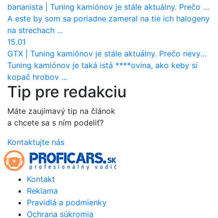
bananista
|
Tuning kamiónov je stále aktuálny. Prečo nevyhynul ako pri osobákoch?
A este by som sa poriadne zameral na tie ich halogeny
na strechach ...
15.01
GTX
|
Tuning kamiónov je stále aktuálny. Prečo nevyhynul ako pri osobákoch?
Tuning kamiónov je taká istá ****ovina, ako keby si
kopač hrobov ...
Tip pre redakciu
Máte zaujímavý tip na článok
a chcete sa s ním podeliť?
Kontaktujte nás
Kontakt
Reklama
Pravidlá a podmienky
Ochrana súkromia