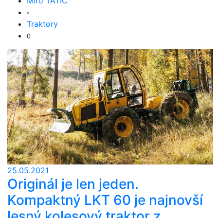
Miro TATIČ
Traktory
0
25.05.2021
Originál je len jeden.
Kompaktný LKT 60 je najnovší
lesný kolesový traktor z