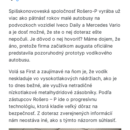
Spišskonovoveská spoločnosť Rošero-P vyrába už
viac ako pätnásť rokov malé autobusy na
podvozkoch vozidiel Iveco Daily a Mercedes Vario
a je dosť možné, že ste o nej doteraz ešte
nepočuli. Je dôvod o nej hovoriť? Máme dojem, že
áno, pretože firma začiatkom augusta oficiálne
predstavila pozoruhodný prototyp vodíkového
autobusu.
Volá sa First a zaujímavé na ňom je, že vodík
neskladuje vo vysokotlakových nádržiach, ako je
to dnes bežné, ale využíva netradičné
nízkotlakové metalhydridové zásobníky. Podľa
zástupcov Rošero – P ide o progresívnu
technológiu, ktorá kladie veľký dôraz na
bezpečnosť. Z doteraz zverejnených informácií
nám neostáva iné, ako s týmto názorom súhlasiť.