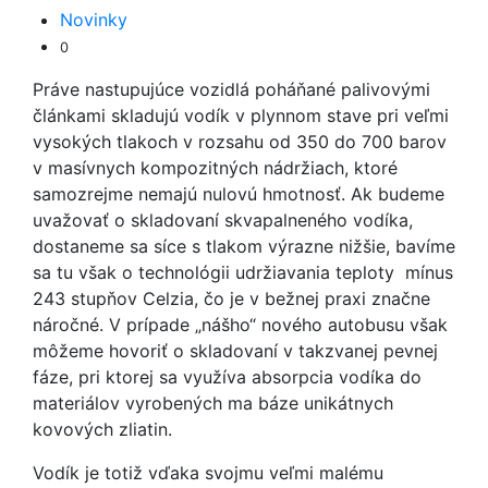
Novinky
0
Práve nastupujúce vozidlá poháňané palivovými
článkami skladujú vodík v plynnom stave pri veľmi
vysokých tlakoch v rozsahu od 350 do 700 barov
v masívnych kompozitných nádržiach, ktoré
samozrejme nemajú nulovú hmotnosť. Ak budeme
uvažovať o skladovaní skvapalneného vodíka,
dostaneme sa síce s tlakom výrazne nižšie, bavíme
sa tu však o technológii udržiavania teploty mínus
243 stupňov Celzia, čo je v bežnej praxi značne
náročné. V prípade „nášho“ nového autobusu však
môžeme hovoriť o skladovaní v takzvanej pevnej
fáze, pri ktorej sa využíva absorpcia vodíka do
materiálov vyrobených ma báze unikátnych
kovových zliatin.
Vodík je totiž vďaka svojmu veľmi malému