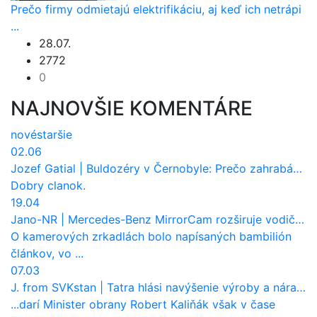
Prečo firmy odmietajú elektrifikáciu, aj keď ich netrápi
...
28.07.
2772
0
NAJNOVŠIE KOMENTÁRE
nové
staršie
02.06
Jozef Gatial
|
Buldozéry v Černobyle: Prečo zahrabávali Červený les pod zem?
Dobry clanok.
19.04
Jano-NR
|
Mercedes-Benz MirrorCam rozširuje vodičovi výhľad a uberá autobusom odpor vzduchu
O kamerových zrkadlách bolo napísaných bambilión
článkov, vo ...
07.03
J. from SVKstan
|
Tatra hlási navýšenie výroby a nárast tržieb. Ktorí odberatelia sú kľúčoví?
...darí Minister obrany Robert Kaliňák však v čase