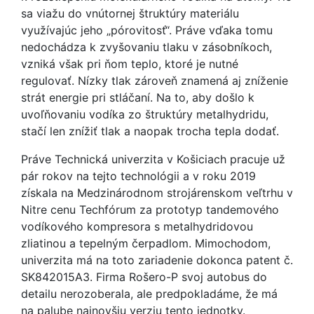
sa viažu do vnútornej štruktúry materiálu
využívajúc jeho „pórovitosť“. Práve vďaka tomu
nedochádza k zvyšovaniu tlaku v zásobníkoch,
vzniká však pri ňom teplo, ktoré je nutné
regulovať. Nízky tlak zároveň znamená aj zníženie
strát energie pri stláčaní. Na to, aby došlo k
uvoľňovaniu vodíka zo štruktúry metalhydridu,
stačí len znížiť tlak a naopak trocha tepla dodať.
Práve Technická univerzita v Košiciach pracuje už
pár rokov na tejto technológii a v roku 2019
získala na Medzinárodnom strojárenskom veľtrhu v
Nitre cenu Techfórum za prototyp tandemového
vodíkového kompresora s metalhydridovou
zliatinou a tepelným čerpadlom. Mimochodom,
univerzita má na toto zariadenie dokonca patent č.
SK842015A3. Firma Rošero-P svoj autobus do
detailu nerozoberala, ale predpokladáme, že má
na palube najnovšiu verziu tento jednotky.