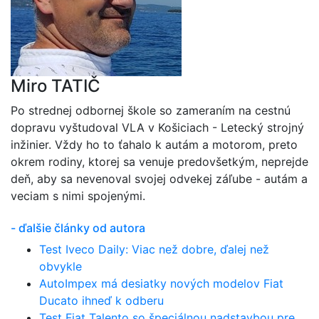
Miro TATIČ
Po strednej odbornej škole so zameraním na cestnú
dopravu vyštudoval VLA v Košiciach - Letecký strojný
inžinier. Vždy ho to ťahalo k autám a motorom, preto
okrem rodiny, ktorej sa venuje predovšetkým, neprejde
deň, aby sa nevenoval svojej odvekej záľube - autám a
veciam s nimi spojenými.
- ďalšie články od autora
Test Iveco Daily: Viac než dobre, ďalej než
obvykle
AutoImpex má desiatky nových modelov Fiat
Ducato ihneď k odberu
Test Fiat Talento so špeciálnou nadstavbou pre