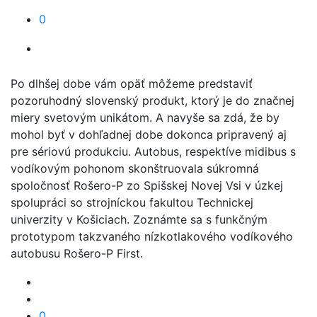
0
Po dlhšej dobe vám opäť môžeme predstaviť
pozoruhodný slovenský produkt, ktorý je do značnej
miery svetovým unikátom. A navyše sa zdá, že by
mohol byť v dohľadnej dobe dokonca pripravený aj
pre sériovú produkciu. Autobus, respektíve midibus s
vodíkovým pohonom skonštruovala súkromná
spoločnosť Rošero-P zo Spišskej Novej Vsi v úzkej
spolupráci so strojníckou fakultou Technickej
univerzity v Košiciach. Zoznámte sa s funkčným
prototypom takzvaného nízkotlakového vodíkového
autobusu Rošero-P First.
0