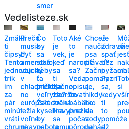
smer
Vedelisteze.sk
Zmäkli
Prečo
Čo
Toto
Aké
Chceš
Je
Mô
ti
musia
by
je
to
naučiť
zdravši
sa
čipsy?
byť
sa
vek,
je
psa
spať
jes
Tento
americké
stalo,
keď
narodiť
plávať?
bez
nak
jednoduchý
vajcia
keby
sa
sa?
Začni
pyžama
cib
trik
v
ťa
ti
Veda
pomaly
Pozri
Tot
im
chladničke,
prehltla
začne
opisuje,
a
sa,
si
za
no
veľryba?
zhoršovať
čo
nikdy
kedy
vší
pár
európske
Žalúdočná
zrak.
bábätko
ho
ti
pre
minút
ležia
kyselina
Nevyhne
prežíva
do
to
pou
vráti
voľne
by
sa
počas
vody
pomôže
chrumkavosť
na
nebola
tomu
pôrodu
nehádž
a