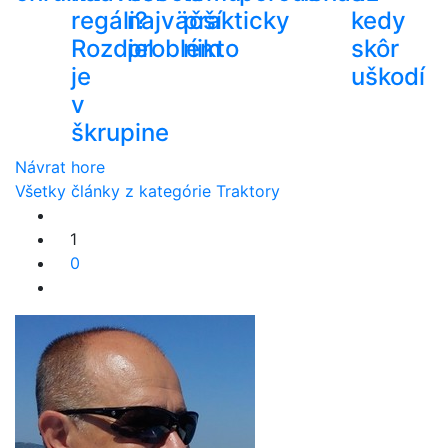
regáli?
najväčší
prakticky
kedy
Rozdiel
problém
nikto
skôr
je
uškodí
v
škrupine
Návrat hore
Všetky články z kategórie Traktory
1
0