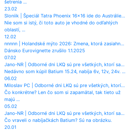
šetrenia ...
23.02
Sloniik
|
Špeciál Tatra Phoenix 16×16 ide do Austrálie. Na čo bude slúžiť?
Nie som si istý, či toto auto je vhodné do odľahlých
oblastí, ...
12.02
nnnnn
|
Holandské mýto 2026: Zmena, ktorá zasiahne slovenských dopravcov
Dánsko Eurovignette zrušilo 1.1.2025
07.02
Jano-NR
|
Odborné dni LKQ sú pre všetkých, ktorí sa chcú dozvedieť niečo viac
Nedávno som kúpil Batium 15.24, nabíja 6v, 12v, 24v. ...
06.02
Miloslav PC
|
Odborné dni LKQ sú pre všetkých, ktorí sa chcú dozvedieť niečo viac
Čo konkrétne? Len čo som si zapamätal, tak tieto už
majú ...
05.02
Jano-NR
|
Odborné dni LKQ sú pre všetkých, ktorí sa chcú dozvedieť niečo viac
Čo vraveli o nabíjačkách Batium? Sú na obrázku.
20.01