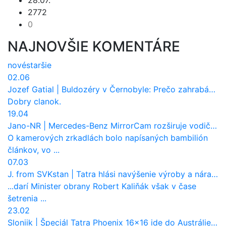
28.07.
2772
0
NAJNOVŠIE KOMENTÁRE
nové
staršie
02.06
Jozef Gatial
|
Buldozéry v Černobyle: Prečo zahrabávali Červený les pod zem?
Dobry clanok.
19.04
Jano-NR
|
Mercedes-Benz MirrorCam rozširuje vodičovi výhľad a uberá autobusom odpor vzduchu
O kamerových zrkadlách bolo napísaných bambilión
článkov, vo ...
07.03
J. from SVKstan
|
Tatra hlási navýšenie výroby a nárast tržieb. Ktorí odberatelia sú kľúčoví?
...darí Minister obrany Robert Kaliňák však v čase
šetrenia ...
23.02
Sloniik
|
Špeciál Tatra Phoenix 16×16 ide do Austrálie. Na čo bude slúžiť?