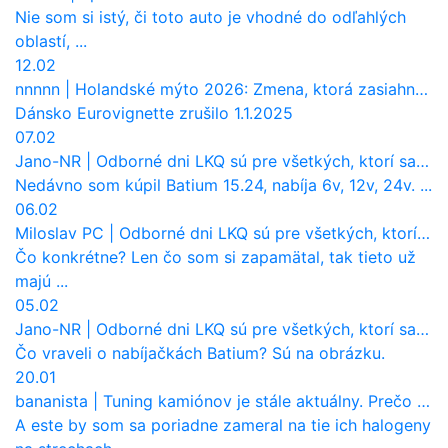
Nie som si istý, či toto auto je vhodné do odľahlých
oblastí, ...
12.02
nnnnn
|
Holandské mýto 2026: Zmena, ktorá zasiahne slovenských dopravcov
Dánsko Eurovignette zrušilo 1.1.2025
07.02
Jano-NR
|
Odborné dni LKQ sú pre všetkých, ktorí sa chcú dozvedieť niečo viac
Nedávno som kúpil Batium 15.24, nabíja 6v, 12v, 24v. ...
06.02
Miloslav PC
|
Odborné dni LKQ sú pre všetkých, ktorí sa chcú dozvedieť niečo viac
Čo konkrétne? Len čo som si zapamätal, tak tieto už
majú ...
05.02
Jano-NR
|
Odborné dni LKQ sú pre všetkých, ktorí sa chcú dozvedieť niečo viac
Čo vraveli o nabíjačkách Batium? Sú na obrázku.
20.01
bananista
|
Tuning kamiónov je stále aktuálny. Prečo nevyhynul ako pri osobákoch?
A este by som sa poriadne zameral na tie ich halogeny