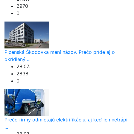
2970
0
Plzenská Škodovka mení názov. Prečo príde aj o
okrídlený ...
28.07.
2838
0
Prečo firmy odmietajú elektrifikáciu, aj keď ich netrápi
...