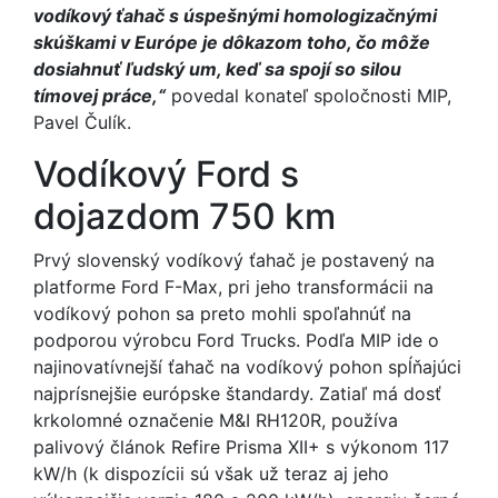
vodíkový ťahač s úspešnými homologizačnými
skúškami v Európe je dôkazom toho, čo môže
dosiahnuť ľudský um, keď sa spojí so silou
tímovej práce,“
povedal konateľ spoločnosti MIP,
Pavel Čulík.
Vodíkový Ford s
dojazdom 750 km
Prvý slovenský vodíkový ťahač je postavený na
platforme Ford F-Max, pri jeho transformácii na
vodíkový pohon sa preto mohli spoľahnúť na
podporou výrobcu Ford Trucks. Podľa MIP ide o
najinovatívnejší ťahač na vodíkový pohon spĺňajúci
najprísnejšie európske štandardy. Zatiaľ má dosť
krkolomné označenie M&I RH120R, používa
palivový článok Refire Prisma XII+ s výkonom 117
kW/h (k dispozícii sú však už teraz aj jeho