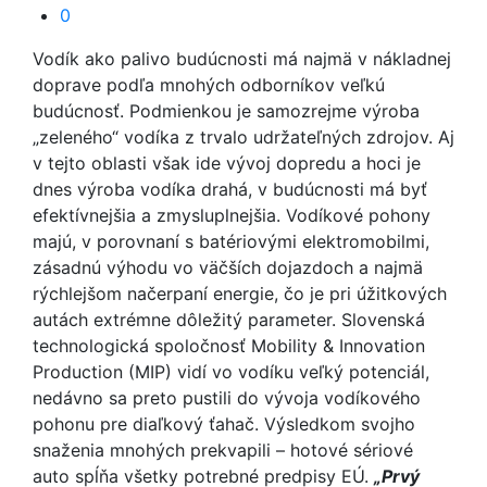
0
Vodík ako palivo budúcnosti má najmä v nákladnej
doprave podľa mnohých odborníkov veľkú
budúcnosť. Podmienkou je samozrejme výroba
„zeleného“ vodíka z trvalo udržateľných zdrojov. Aj
v tejto oblasti však ide vývoj dopredu a hoci je
dnes výroba vodíka drahá, v budúcnosti má byť
efektívnejšia a zmysluplnejšia. Vodíkové pohony
majú, v porovnaní s batériovými elektromobilmi,
zásadnú výhodu vo väčších dojazdoch a najmä
rýchlejšom načerpaní energie, čo je pri úžitkových
autách extrémne dôležitý parameter. Slovenská
technologická spoločnosť Mobility & Innovation
Production (MIP) vidí vo vodíku veľký potenciál,
nedávno sa preto pustili do vývoja vodíkového
pohonu pre diaľkový ťahač. Výsledkom svojho
snaženia mnohých prekvapili – hotové sériové
auto spĺňa všetky potrebné predpisy EÚ.
„Prvý