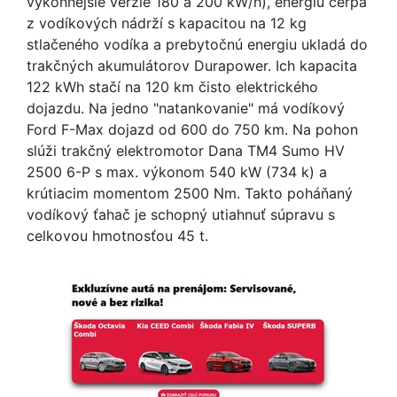
výkonnejšie verzie 180 a 200 kW/h), energiu čerpá
z vodíkových nádrží s kapacitou na 12 kg
stlačeného vodíka a prebytočnú energiu ukladá do
trakčných akumulátorov Durapower. Ich kapacita
122 kWh stačí na 120 km čisto elektrického
dojazdu. Na jedno "natankovanie" má vodíkový
Ford F-Max dojazd od 600 do 750 km. Na pohon
slúži trakčný elektromotor Dana TM4 Sumo HV
2500 6-P s max. výkonom 540 kW (734 k) a
krútiacim momentom 2500 Nm. Takto poháňaný
vodíkový ťahač je schopný utiahnuť súpravu s
celkovou hmotnosťou 45 t.