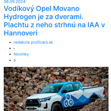
08.09.2024
Vodíkový Opel Movano
Hydrogen je za dverami.
Plachtu z neho strhnú na IAA v
Hannoveri
redakcia proficars.sk
Novinky
0