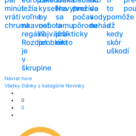
minút
ležia
kyselina
Nevyhne
prežíva
do
to
pou
vráti
voľne
by
sa
počas
vody
pomôže
chrumkavosť
na
nebola
tomu
pôrodu
nehádž
a
regáli?
najväčší
prakticky
kedy
Rozdiel
problém
nikto
skôr
je
uškodí
v
škrupine
Návrat hore
Všetky články z kategórie Novinky
0
0