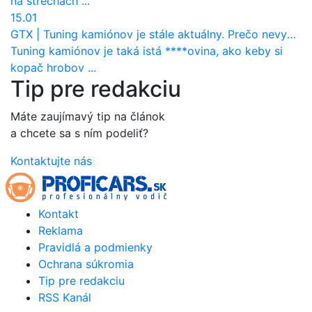
na strechach ...
15.01
GTX
|
Tuning kamiónov je stále aktuálny. Prečo nevyhynul ako pri osobákoch?
Tuning kamiónov je taká istá ****ovina, ako keby si
kopač hrobov ...
Tip pre redakciu
Máte zaujímavý tip na článok
a chcete sa s ním podeliť?
Kontaktujte nás
Kontakt
Reklama
Pravidlá a podmienky
Ochrana súkromia
Tip pre redakciu
RSS Kanál