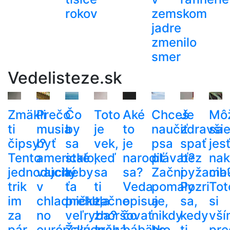
rokov
zemskom
jadre
zmenilo
smer
Vedelisteze.sk
Zmäkli
Prečo
Čo
Toto
Aké
Chceš
Je
Mô
ti
musia
by
je
to
naučiť
zdravši
sa
čipsy?
byť
sa
vek,
je
psa
spať
jes
Tento
americké
stalo,
keď
narodiť
plávať?
bez
nak
jednoduchý
vajcia
keby
sa
sa?
Začni
pyžama
cib
trik
v
ťa
ti
Veda
pomaly
Pozri
Tot
im
chladničke,
prehltla
začne
opisuje,
a
sa,
si
za
no
veľryba?
zhoršovať
čo
nikdy
kedy
vší
pár
európske
Žalúdočná
zrak.
bábätko
ho
ti
pre